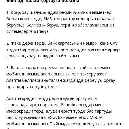
Өзіңізді қалай қорғауға болады
1. Қоңырау шалушы адам ресми ұйымның қызметкері
болып көрінсе де, SMS-тен растау кодтарын ешқашан
бермеңіз. Белгісіз жіберушілердің хабарламаларынан
сілтемелерге өтпеңіз.
2. Жеке деректерді, банк картасының нөмірін және CVV
кодын бермеңіз. Бейтаныс нөмірлерден мессенджерлер
арқылы қоңырау шалудан сақ болыңыз.
3. Барлық ақпаратты ресми арналар – сайттар немесе
мобильді қосымшалар арқылы екі рет тексеру қажет.
Алаяқтық белгілері анықталған жағдайда дереу құқық қорғау
органдарына жүгіну керек.
Алаяқтық кредиттерді ресімдеуден қорғау үшін
қазақстандықтарға порталда банктік қарыздар мен
микрокредиттерді алудан ерікті түрде бас тартуды
белгілеу ұсынылады eGov.kz немесе eGov Mobile
мобильді қосымшасы. Тыйымды кез келген уақытта жоюға