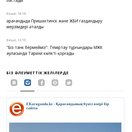
бастады
Кеше, 14:14
Қарағандыда Пришахтинск және ЖБИ газдандыру
мерзімдері аталды
Кеше, 12:10
"Біз танк бермейміз": Теміртау тұрғындары МЖК
ауласында Тарихи көлікті қорғады
БІЗ ӘЛЕУМЕТТІК ЖЕЛІЛЕРДЕ
EKaraganda.kz - Қарағандының бүкіл өмірі бір
сайтта