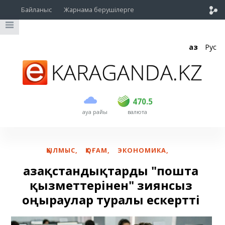
Байланыс
Жарнама берушілерге
Қаз
Рус
сатып алу
сату
USD
468.5
470.5
470.5
ауа райы
валюта
EUR
539
544
RUB
5.53
5.6
ҚЫЛМЫС
,
ҚОҒАМ
,
ЭКОНОМИКА
,
Қазақстандықтарды "пошта
қызметтерінен" зиянсыз
Қоңыраулар туралы ескертті