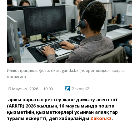
Иллюстрациялық фото: ekaraganda.kz (нейрондық желі арқылы
жасалған)
17 Маусым, 2026
19:09
Zakon.KZ
Қаржы нарығын реттеу және дамыту агенттігі
(ARRFR) 2026 жылдың 16 маусымында пошта
қызметінің қызметкерлері ұсынған алаяқтар
туралы ескертті, деп хабарлайды
Zakon.kz
.