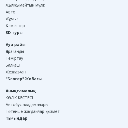
Жылжымайтын мүлік
Авто
Жұмыс
Қызметтер
3D туры
Ауа райы
Қарағанды
Теміртау
Балқаш
Жезқазған
"Блогер" Жобасы
Анықтамалық
КӨЛІК КЕСТЕСІ
Автобус аялдамалары
Төтенше жағдайлар қызметі
Тығындар