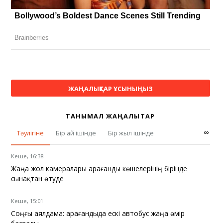
ЖАҢАЛЫҚТАР ҰСЫНЫҢЫЗ
ТАНЫМАЛ ЖАҢАЛЫҚТАР
∞
Тәулігіне
Бір ай ішінде
Бір жыл ішінде
Кеше, 16:38
Жаңа жол камералары Қарағанды көшелерінің бірінде
сынақтан өтуде
Кеше, 15:01
Соңғы аялдама: Қарағандыда ескі автобус жаңа өмір