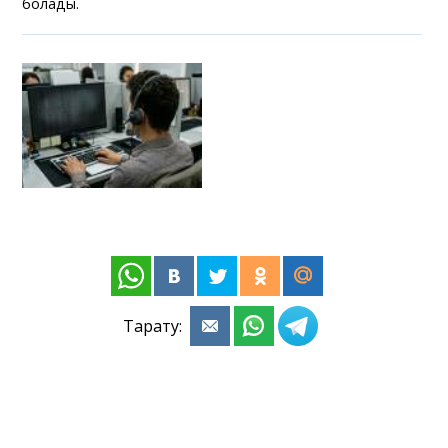
болады.
Тарату: