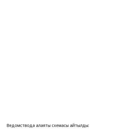
Ведомствода алаяқтық схемасы айтылды: