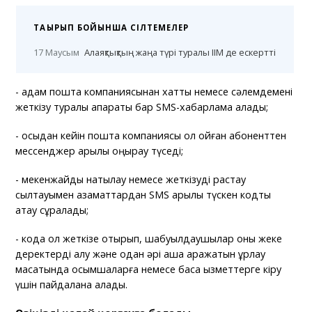
ТАҚЫРЫП БОЙЫНША СІЛТЕМЕЛЕР
17 Маусым
Алаяқтықтың жаңа түрі туралы ІІМ де ескертті
- адам пошта компаниясынан хатты немесе сәлемдемені
жеткізу туралы ақпараты бар SMS-хабарлама алады;
- осыдан кейін пошта компаниясы қол қойған абоненттен
мессенджер арқылы қоңырау түседі;
- мекенжайды нақтылау немесе жеткізуді растау
сылтауымен азаматтардан SMS арқылы түскен кодты
атау сұралады;
- кодқа қол жеткізе отырып, шабуылдаушылар оны жеке
деректерді алу және одан әрі ақша қаражатын ұрлау
мақсатында қосымшаларға немесе басқа қызметтерге кіру
үшін пайдалана алады.