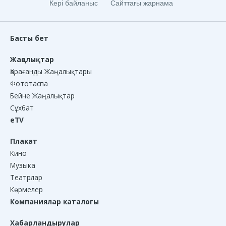
Кері байланыс
Сайттағы жарнама
Басты бет
Жаңалықтар
Қарағанды Жаңалықтары
Фототаспа
Бейне Жаңалықтар
Сұхбат
eTV
Плакат
Кино
Музыка
Театрлар
Көрмелер
Компаниялар каталогы
Хабарландырулар