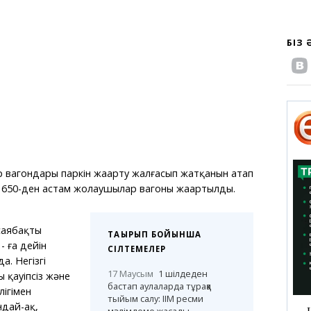
БІЗ
вагондары паркін жаңарту жалғасып жатқанын атап
ы 650-ден астам жолаушылар вагоны жаңартылды.
саябақты
ТАҚЫРЫП БОЙЫНША
- ға дейін
СІЛТЕМЕЛЕР
а. Негізгі
17 Маусым
1 шілдеден
 қауіпсіз және
бастап аулаларда тұраққа
ігімен
тыйым салу: ІІМ ресми
ндай-ақ,