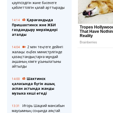
қауіпсіздігін және бәсекеге
қабілеттілігін қалай арттырады
Қарағандыда
14:14
Пришахтинск және ЖБИ
газдандыру мерзімдері
аталды
2 млн теңгеге дейінгі
14:04
жалақы: еңбек министрлігінде
қазақстандықтарға мұндай
ақшаның кімге ұсынылатыны
айтылды
Шахтинск
14:00
қаласында бүгін ашық
аспан астында жанды
музыка кеші өтеді
Игорь Шацкий мансабын
13:31
маусымның соңында аяқтай