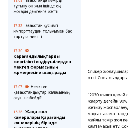
Қазақстанда көмірді
18:08
тұтыну он жыл ішінде ең
жоғары деңгейге жетті
Қазақстан құс имп
17:32
импорттаудан толығымен бас
тартуға ниетті
17:30
Қарағандылықтарды
жергілікті өндірушілерден
мектеп формасының
Спикер жолаушылар 
жәрмеңкесіне шақырады
өтті. Соңғы жылдар
Неліктен
17:07
қазақстандықтар жалақының
"2030 жылға қарай 
өсуін сезбейді?
жаңарту деңгейін 90% 
жеткізу жоспарлануд
Жаңа жол
16:38
мақсат-азаматтарды
камералары Қарағанды
жайлы темір жол көл
көшелерінің бірінде
қамтамасыз ету. Со