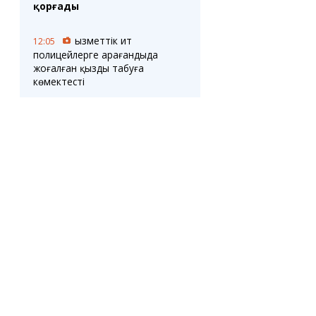
қорғады
Қызметтік ит
12:05
полицейлерге Қарағандыда
жоғалған қызды табуға
көмектесті
Мен көкнәр тұқымын
12:02
жедім-құқығымнан айырылдым
ба? Денсаулық сақтау
министрлігі тұқымдардың
талдауларға әсерін түсіндірді
Қарағанды облысында
11:31
қысқа мерзімді курстарға
сұраныс артып келеді
Теміртаудың
11:29
бірнеше ауданының
САУАЛНАМА
тұрғындары кабельдер
зақымдалғаннан кейін