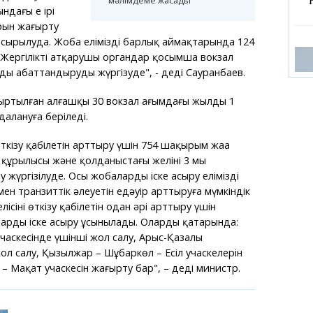
мәлімдеме жасады
дағы ең ірі
ын жаңғырту
асырылуда. Жоба еліміздің барлық аймақтарында 124
Жергілікті атқарушы органдар қосымша вокзал
ды абаттандыруды жүргізуде", - деді Сауранбаев.
ғыртылған алғашқы 30 вокзал ағымдағы жылдың 1
далануға беріледі.
 өткізу қабілетін арттыру үшін 754 шақырым жаңа
ң құрылысы және қолданыстағы желінің 3 мың
жүргізілуде. Осы жобаларды іске асыру еліміздің
ен транзиттік әлеуетін едәуір арттыруға мүмкіндік
ісінің өткізу қабілетін одан әрі арттыру үшін
ларды іске асыру ұсынылады. Олардың қатарында:
часкесінде үшінші жол салу, Арыс-Қазалы
жол салу, Қызылжар – Шұбаркөл – Есіл учаскелерін
– Мақат учаскесін жаңғырту бар", – деді министр.