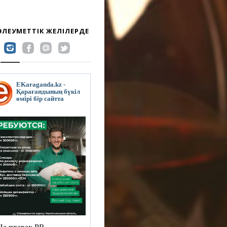
 ӘЛЕУМЕТТІК ЖЕЛІЛЕРДЕ
EKaraganda.kz -
Қарағандының бүкіл
өмірі бір сайтта