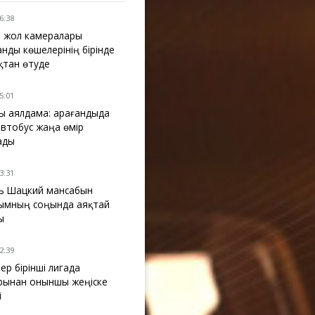
16:38
 жол камералары
анды көшелерінің бірінде
қтан өтуде
15:01
ы аялдама: Қарағандыда
 автобус жаңа өмір
ады
13:31
ь Шацкий мансабын
ымның соңында аяқтай
ы
12:39
ер бірінші лигада
рынан оныншы жеңіске
і