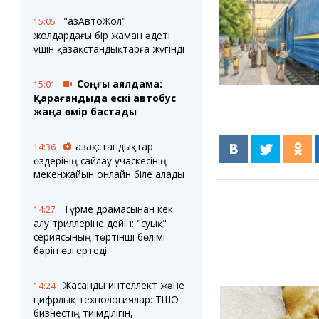
"ҚазАвтоЖол"
15:05
жолдардағы бір жаман әдеті
үшін қазақстандықтарға жүгінді
Соңғы аялдама:
15:01
Қарағандыда ескі автобус
жаңа өмір бастады
Қазақстандықтар
14:36
өздерінің сайлау учаскесінің
мекенжайын онлайн біле алады
Түрме драмасынан кек
14:27
алу триллеріне дейін: "суық"
сериясының төртінші бөлімі
бәрін өзгертеді
Жасанды интеллект және
14:24
цифрлық технологиялар: ТШО
бизнестің тиімділігін,