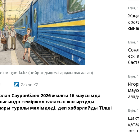
Қарағанды
Теміртау
Бүгін, 
Балқаш
Жаңа
Жезқазған
Қарағ
сына
Бүгін, 
Соңғ
Анықтамалық
ескі
КӨЛІК КЕСТЕСІ
баст
Автобус аялдамалары
ekaraganda.kz (нейрондық желі арқылы жасалған)
Төтенше жағдайлар
Бүгін, 
қызметі
Игор
1
Zakon.KZ
Компаниялар каталогы
маус
Шиналарды сатып
ұрлан Сауранбаев 2026 жылғы 16 маусымда
алад
алыңыз, оңай!
рысында теміржол саласын жаңғыртудың
ры туралы мәлімдеді, деп хабарлайды Тілші
Бүгін, 
Шахт
қата
жетт