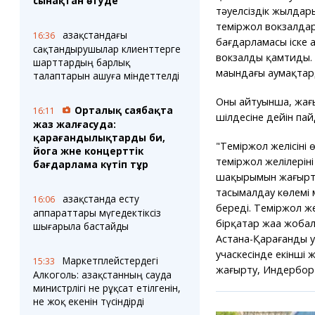
сынақтан өтуде
тәуелсіздік жылдарын
теміржол вокзалдар
Қазақстандағы
16:36
бағдарламасы іске 
сақтандырушылар клиенттерге
вокзалды қамтиды. 
шарттардың барлық
маңындағы аумақтар
талаптарын ашуға міндеттелді
Оның айтуынша, жаң
Орталық саябақта
16:11
шілдесіне дейін пай
жаз жалғасуда:
қарағандылықтарды би,
"Теміржол желісінің
йога және концерттік
теміржол желілеріні
бағдарлама күтіп тұр
шақырымын жаңғырту 
тасымалдау көлемі м
Қазақстанда есту
16:06
береді. Теміржол жел
аппараттары мүгедектіксіз
бірқатар жаңа жоба
шығарыла бастайды
Астана-Қарағанды у
учаскесінде екінші 
Маркетплейстердегі
15:33
жаңғырту, Индербор 
Алкоголь: Қазақстанның сауда
министрлігі не рұқсат етілгенін,
не жоқ екенін түсіндірді