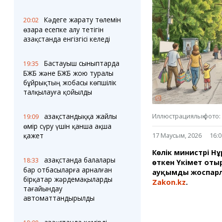
Блогер лентасы
Веб-камералар
Соққылар
Тығындар
Кәдеге жарату төлемін
20:02
Фотокомикстер
Қарағанды Картасы
өзара есепке алу тетігін
Аптаның коллажы
Ұйымдар
Қазақстанда енгізгісі келеді
Ешкин жұлдыз
Менің учаскелік
жорамалы
Жолдарды жабу
Бастауыш сыныптарда
19:35
БЖБ және БЖБ жою туралы
бұйрықтың жобасы көпшілік
Қызметтер
Медиа
талқылауға қойылды
Аудармашы
Фото
Бейне
Қазақстандыққа жайлы
Иллюстрациялық фото: 
19:09
3D туры
өмір сүру үшін қанша ақша
Timelapse
қажет
17 Маусым, 2026
16:0
Көлік министрі Н
Қазақстанда балалары
18:33
өткен Үкімет оты
бар отбасыларға арналған
ауқымды жоспарла
бірқатар жәрдемақыларды
Zakon.kz
.
тағайындау
автоматтандырылды