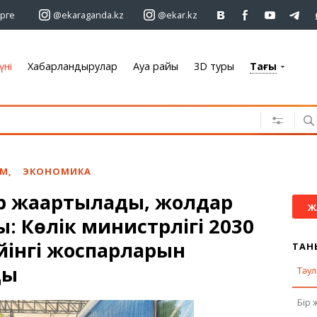
рге
@ekaraganda.kz
@ekar.kz
үні
Хабарландырулар
Ауа райы
3D туры
Тағы
+7 701 233 33 81
Хабарландырулар
Жылжымайтын мүлік
Автомобильдер
АМ
,
ЭКОНОМИКА
Жұмыс
р жаңартылады, жолдар
Қызметтер
Ж
: Көлік министрлігі 2030
Электроника
Жиһаз
йінгі жоспарларын
ТАН
ды
Тәул
Ауа райы
Бір 