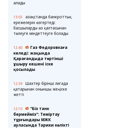
алады
Қазақстанда банкроттық
13:03
ережелерін өзгертеді:
басшыларды өз қалтасынан
төлеуге міндеттеуге болады
Газ Федоровкаға
12:40
келеді: жақында
Қарағандыда төртінші
ұшыру кешені іске
қосылады
Шахтер бірінші лигада
12:39
қатарынан оныншы жеңіске
жетті
"Біз танк
12:10
бермейміз": Теміртау
тұрғындары МЖК
ауласында Тарихи көлікті