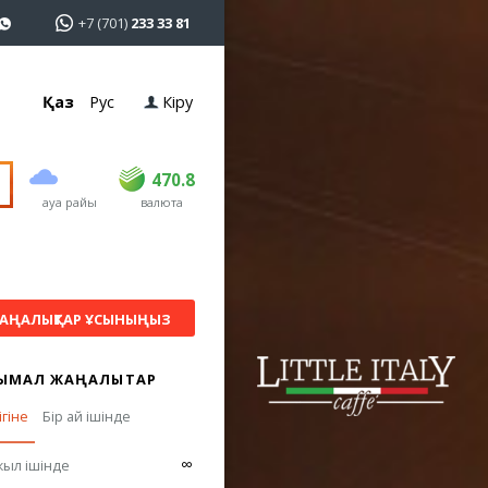
+7 (701)
233 33 81
Қаз
Рус
Кіру
сатып алу
сату
USD
468.5
470.8
470.8
ауа райы
валюта
EUR
539
541.5
RUB
5.53
5.6
АҢАЛЫҚТАР ҰСЫНЫҢЫЗ
ЫМАЛ ЖАҢАЛЫҚТАР
ігіне
Бір ай ішінде
∞
жыл ішінде