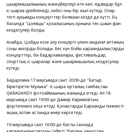
шығармашылығының жанкүйерлері өте көп. Адамдар бұл
іс-шараға үрейленеді, көбісі оны бір жыл күтеді. Олар
тіпті ауқымды концерттер болмаған кезде де күтті. Ең
басында "Цоевцы" қозғалысының орнына тек шағын фан-
кездесулер болды.
Алайда, Цойды еске алу концерті үлкен мәдени аптаның
соңғы аккорды болады. Бес күн бойы қарағандылықтарды
концерттер, би бағдарламалары, фестивальдар,
спорттық іс-шаралар және шығармашылық кездесулер
күтеді.
Бағдарлама 17 маусымда сағат 20:00-де "Батыр.
Біріктіретін Музыка". Іс-шара орталық саябақтағы
QARAGANDY фотоаймағының жанында өтеді. Ал 18
маусымда сағат 19:00-де Дамир Каримовтың
фортепиано кеші өтеді. Қонақтарды Қарағанды пианисті
ашық аспан астында өнер көрсетеді.
19 маусымда сағат 16:00-де басты сахнада
қарағандылықтардың сүйікті "барлық уақыттағы