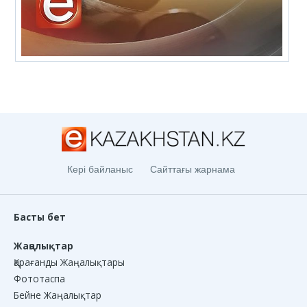
Кері байланыс
Сайттағы жарнама
Басты бет
Жаңалықтар
Қарағанды Жаңалықтары
Фототаспа
Бейне Жаңалықтар