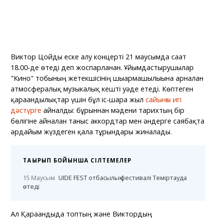
Виктор Цойды еске алу концерті 21 маусымда сағат
18.00-де өтеді деп жоспарланған. Ұйымдастырушылар
"Кино" тобының жетекшісінің шығармашылығына арналған
атмосфералық музыкалық кешті уәде етеді. Көптеген
қарағандылықтар үшін бұл іс-шара жыл
сайынғы игі
дәстүрге
айналды: бұрыннан мәдени тарихтың бір
бөлігіне айналған таныс аккордтар мен әндерге саябақта
әрдайым жүздеген қала тұрғындары жиналады.
ТАҚЫРЫП БОЙЫНША СІЛТЕМЕЛЕР
15 Маусым
UIDE FEST отбасылық фестивалі Теміртауда
өтеді
Ал Қарағандыда топтың және Виктордың