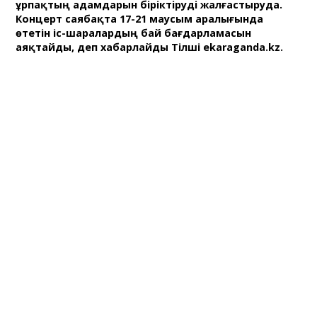
ұрпақтың адамдарын біріктіруді жалғастыруда.
Концерт саябақта 17-21 маусым аралығында
өтетін іс-шаралардың бай бағдарламасын
аяқтайды, деп хабарлайды Тілші ekaraganda.kz.