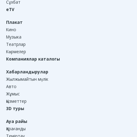
Сұхбат
eTV
Плакат
Кино
Музыка
Театрлар
Көрмелер
Компаниялар каталогы
Хабарландырулар
Жылжымайтын мүлік
Авто
Жұмыс
Қызметтер
3D туры
Ауа райы
Қарағанды
Теміртау