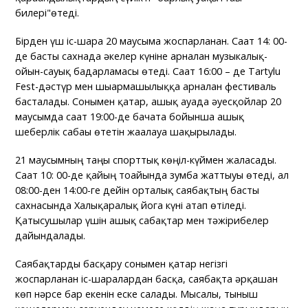
билері"өтеді.
Бірден үш іс-шара 20 маусымға жоспарланған. Сағат 14: 00-
де басты сахнада әкелер күніне арналған музыкалық-
ойын-сауық бағдарламасы өтеді. Сағат 16:00 – де Tartylu
Fest-дәстүр мен шығармашылыққа арналған фестиваль
басталады. Сонымен қатар, ашық ауада әуесқойлар 20
маусымда сағат 19:00-де бачата бойынша ашық
шеберлік сабағы өтетін жағалауға шақырылады.
21 маусымның таңы спорттық көңіл-күймен жалғасады.
Сағат 10: 00-де қайың тоғайында зумба жаттығуы өтеді, ал
08:00-ден 14:00-ге дейін орталық саябақтың басты
сахнасында Халықаралық йога күні атап өтіледі.
Қатысушылар үшін ашық сабақтар мен тәжірибелер
дайындалады.
Саябақтарды басқару сонымен қатар негізгі
жоспарланған іс-шаралардан басқа, саябақта әрқашан
көп нәрсе бар екенін еске салады. Мысалы, тыныш