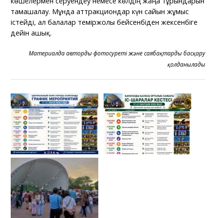
көшелермен серуендеу немесе көлдің жаңа тұрғындарын
тамашалау. Мұнда аттракциондар күн сайын жұмыс
істейді, ал балалар теміржолы бейсенбіден жексенбіге
дейін ашық.
Материалда автордың фотосуреті және саябақтарды басқару
қолданылады