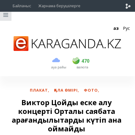
Байланыс
Жарнама берушілерге
Қаз
Рус
сатып алу
сату
USD
469
470
470
ауа райы
валюта
EUR
539
543
RUB
5.45
5.53
ПЛАКАТ
,
ҚАЛА ӨМІРІ
,
ФОТО
,
Виктор Цойды еске алу
концерті Орталық саябақта
қарағандылықтарды күтіп қана
қоймайды