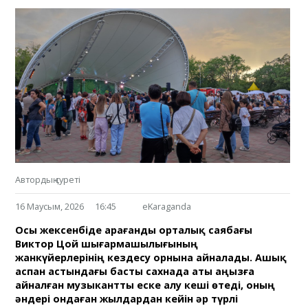
Автордың суреті
16 Маусым, 2026
16:45
eKaraganda
Осы жексенбіде Қарағанды орталық саябағы
Виктор Цой шығармашылығының
жанкүйерлерінің кездесу орнына айналады. Ашық
аспан астындағы басты сахнада аты аңызға
айналған музыкантты еске алу кеші өтеді, оның
әндері ондаған жылдардан кейін әр түрлі