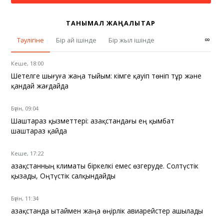
ТАНЫМАЛ ЖАҢАЛЫҚТАР
∞
Тәулігіне
Бір ай ішінде
Бір жыл ішінде
Кеше, 18:00
Шетелге шығуға жаңа тыйым: кімге қауіп төніп тұр және
қандай жағдайда
Бүгін, 09:04
Шаштараз қызметтері: Қазақстандағы ең қымбат
шаштараз қайда
Кеше, 17:22
Қазақстанның климаты біркелкі емес өзгеруде. Солтүстік
қызады, Оңтүстік салқындайды
Бүгін, 11:34
Қазақстанда Қытаймен жаңа өңірлік авиарейстер ашылады