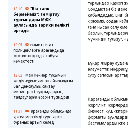
тұрғындар қазіргі ж
"Біз танк
Сондықтан біз ден
12:10
бермейміз": Теміртау
қабылдадық. Енді б
тұрғындары МЖК
кірісеміз, содан ке
ауласында Тарихи көлікті
ғана нысан салу ем
қорғады
барлық тұрғындарға
мүмкіндік туғызу", -
Қызметтік ит
12:05
полицейлерге Қарағандыда
жоғалған қызды табуға
көмектесті
Бұқар Жырау ауданы
әлеуметтік инфрақ
сүру сапасын артт
Мен көкнәр тұқымын
12:02
жедім-құқығымнан айырылдым
ба? Денсаулық сақтау
министрлігі тұқымдардың
талдауларға әсерін түсіндірді
Қарағанды облысыны
жергілікті жерлерд
бизнестің күш-жігері
Қарағанды облысында
11:31
қысқа мерзімді курстарға
форматы ауылдарды
сұраныс артып келеді
бастамаларды іске 