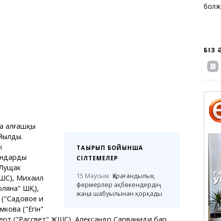
бол
БІЗ
а алғашқы
ойылды.
к
ТАҚЫРЫП БОЙЫНША
ндардың
СІЛТЕМЕЛЕР
Лущак
15 Маусым
Қарағандылық
ШС), Михаил
фермерлер ақбөкендердің
оляна" ШҚ),
жаңа шабуылынан қорқады
("Садовое и
кова ("Егін"
рт ("Рассвет" ЖШС), Александр Сарваниди бар