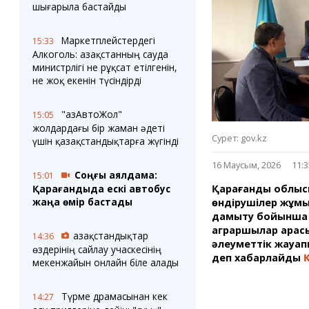
Блогер лентасы
Веб-камералар
шығарыла бастайды
Соққылар
Тығындар
Фотокомикстер
Қарағанды Картасы
Маркетплейстердегі
15:33
Аптаның коллажы
Ұйымдар
Алкоголь: Қазақстанның сауда
Ешкин жұлдыз
Менің учаскелік
министрлігі не рұқсат етілгенін,
жорамалы
не жоқ екенін түсіндірді
Жолдарды жабу
"ҚазАвтоЖол"
15:05
Қызметтер
Медиа
жолдардағы бір жаман әдеті
Аудармашы
Фото
Сурет: gov.kz
үшін қазақстандықтарға жүгінді
Бейне
16 Маусым, 2026
11:3
3D туры
Соңғы аялдама:
15:01
Timelapse
Қарағанды облыс
Қарағандыда ескі автобус
жаңа өмір бастады
өндірушілер жұмы
дамыту бойынша м
аграршылар арас
Қазақстандықтар
14:36
әлеуметтік жауап
өздерінің сайлау учаскесінің
деп хабарлайды
Қ
мекенжайын онлайн біле алады
Түрме драмасынан кек
14:27