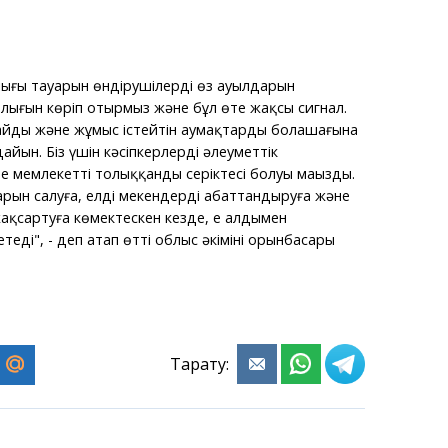
ығы тауарын өндірушілердің өз ауылдарын
ығын көріп отырмыз және бұл өте жақсы сигнал.
йды және жұмыс істейтін аумақтардың болашағына
айын. Біз үшін кәсіпкерлердің әлеуметтік
 мемлекеттің толыққанды серіктесі болуы маңызды.
рын салуға, елді мекендерді абаттандыруға және
сартуға көмектескен кезде, ең алдымен
теді", - деп атап өтті облыс әкімінің орынбасары
.
Тарату: