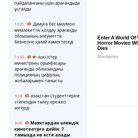
пайдаланғаны үшін Қарағандыда
ұсталды
Дамуға бес миллион:
10:31
мемлекеттік қолдау Қарағанды
облысының әлеуметтік
бизнесіне қалай көмектеседі
Ішкі істер
10:00
министрінің орынбасары
Қарағанды облысындағы
полицияның цифрлық
жобаларымен танысты
Қазақстан студенттеріне
9:34
стипендия төлеу ережесі
өзгерді
Маяктардан әлемдік
9:00
кинотеатрға дейін: 7
тамызда не есте қалады