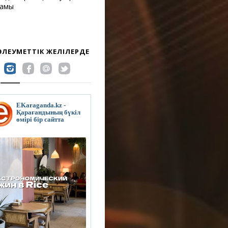
жамы
 ӘЛЕУМЕТТІК ЖЕЛІЛЕРДЕ
EKaraganda.kz -
Қарағандының бүкіл
өмірі бір сайтта