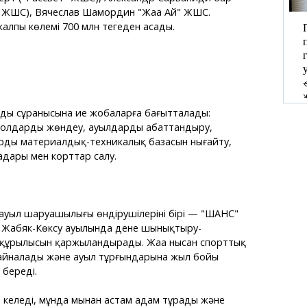
ЖШС), Вячеслав Шамордин "Жаңа Ай" ЖШС.
алпы көлемі 700 млн теңгеден асады.
дың сұранысына ие жобаларға бағытталады:
жолдарды жөндеу, ауылдарды абаттандыру,
рдың материалдық-техникалық базасын нығайту,
ңдары мен корттар салу.
 ауыл шаруашылығы өндірушілерінің бірі — "ШАНС"
Жабяк-Көксу ауылында дене шынықтыру-
ң құрылысын қаржыландырады. Жаңа нысан спорттық
 айналады және ауыл тұрғындарына жыл бойы
 береді.
 келеді, мұнда мыңнан астам адам тұрады және