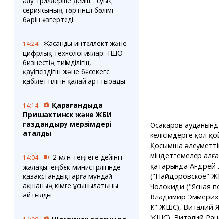
алу триллеріне дейін: "суық"
сериясының төртінші бөлімі
бәрін өзгертеді
Жасанды интеллект және
14:24
цифрлық технологиялар: ТШО
бизнестің тиімділігін,
қауіпсіздігін және бәсекеге
қабілеттілігін қалай арттырады
Қарағандыда
14:14
Пришахтинск және ЖБИ
газдандыру мерзімдері
Осакаров ауданынд
аталды
келісімдерге қол қ
Қосымша әлеуметті
міндеттемелер алға
2 млн теңгеге дейінгі
14:04
қатарында Андрей 
жалақы: еңбек министрлігінде
("Найдоровское" Ж
қазақстандықтарға мұндай
ақшаның кімге ұсынылатыны
Чолокиди ("Ясная п
айтылды
Владимир Эммерих 
К" ЖШС), Виталий Ям
ЖШС), Виталий Ране
Шахтинск қаласында