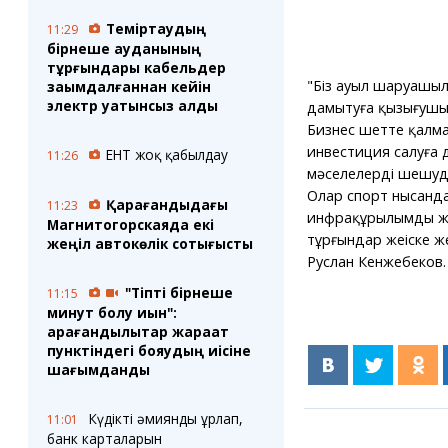
Теміртаудың
11:29
бірнеше ауданының
тұрғындары кабельдер
"Біз ауыл шаруашыл
зақымдалғаннан кейін
электр қуатынсыз қалды
дамытуға қызығушыл
Бизнес шетте қалма
инвестиция салуға д
ЕНТ жоқ қабылдау
11:26
мәселелерді шешуде
Олар спорт нысанда
Қарағандыдағы
11:23
инфрақұрылымды жақ
Магнитогорскаяда екі
тұрғындар жеңіске же
жеңіл автокөлік соқтығысты
Руслан Кенжебеков
"Тіпті бірнеше
11:15
минут болу қиын":
қарағандылықтар жарақат
пунктіндегі бояудың иісіне
шағымданды
Күдікті әмиянды ұрлап,
11:01
банк карталарын