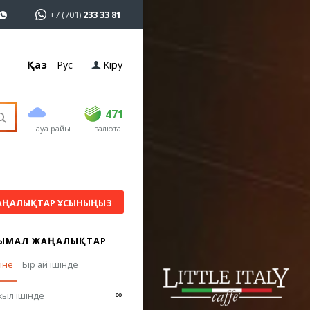
+7 (701)
233 33 81
Қаз
Рус
Кіру
сатып алу
сату
USD
468.5
471
471
ауа райы
валюта
EUR
539
541.5
RUB
5.53
5.6
АҢАЛЫҚТАР ҰСЫНЫҢЫЗ
ЫМАЛ ЖАҢАЛЫҚТАР
гіне
Бір ай ішінде
∞
жыл ішінде