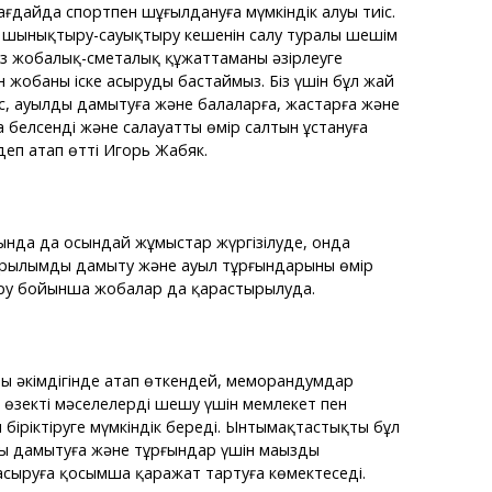
ағдайда спортпен шұғылдануға мүмкіндік алуы тиіс.
е шынықтыру-сауықтыру кешенін салу туралы шешім
із жобалық-сметалық құжаттаманы әзірлеуге
йін жобаны іске асыруды бастаймыз. Біз үшін бұл жай
ес, ауылды дамытуға және балаларға, жастарға және
 белсенді және салауатты өмір салтын ұстануға
 деп атап өтті Игорь Жабяк.
нда да осындай жұмыстар жүргізілуде, онда
ұрылымды дамыту және ауыл тұрғындарының өмір
ыру бойынша жобалар да қарастырылуда.
ң әкімдігінде атап өткендей, меморандумдар
е өзекті мәселелерді шешу үшін мемлекет пен
н біріктіруге мүмкіндік береді. Ынтымақтастықтың бұл
 дамытуға және тұрғындар үшін маңызды
асыруға қосымша қаражат тартуға көмектеседі.