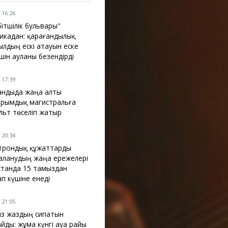
 16:26
бітшілік бульвары"
икадан: қарағандылық
ылдың ескі атауын еске
үшін ауланы безендірді
 17:39
ғандыда жаңа алты
рымдық магистральға
льт төселіп жатыр
 20:34
трондық құжаттарды
аланудың жаңа ережелері
қстанда 15 тамыздан
ап күшіне енеді
 21:05
з жаздың сипатын
айды: жұма күнгі ауа райы