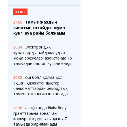
КЕШЕ
Тамыз жаздың
21:05
сипатын сақтайды: жұма
күнгі ауа райы болжамы
Электрондық
20:34
құжаттарды пайдаланудың
жаңа ережелері Қазақстанда 15
тамыздан бастап күшіне енеді
Қош бол," қолма-қол
20:02
ақша": қазақстандықтар
банкоматтардан рекордтық
төмен соманы алып тастады
Қазақстанда білім беру
19:36
гранттарына арналған
конкурстың қорытындысы 7
тамызда жарияланады