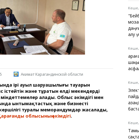
Қарағанды
Теміртау
Кеше,
Балқаш
"Бей
Жезқазған
моза
даңғ
алу 
Кеше,
Анықтамалық
Қара
КӨЛІК КЕСТЕСІ
шақы
Автобус аялдамалары
асфа
5
Акимат Карагандинской области
Төтенше жағдайлар
қызметі
Кеше,
ында ірі ауыл шаруашылығы тауарын
Компаниялар каталогы
Элек
с істейтін және тұратын елді мекендерді
Шиналарды сатып
пайд
індеттемелер алады. Облыс әкімдігі мен
алыңыз, оңай!
Қаза
ында ынтымақтастық және бизнестің
баст
кершілігі туралы меморандумдар жасалады,
арағанды облысының әкімдігі
.
Кеше,
Тамы
сақт