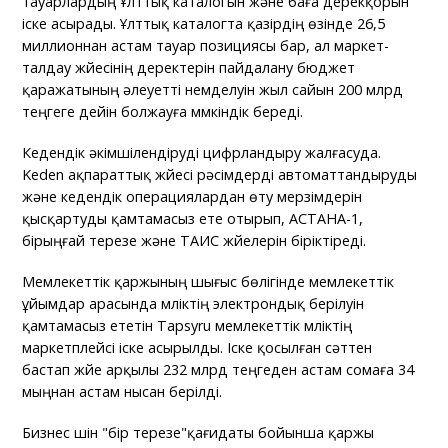
тауарлардың Ұлттық каталогын және баға дерекқорын
іске асырады. Ұлттық каталогта қазірдің өзінде 26,5
миллионнан астам тауар позициясы бар, ал маркет-
талдау жүйесінің деректерін пайдалану бюджет
қаражатының әлеуетті үнемделуін жыл сайын 200 млрд
теңгеге дейін болжауға мүмкіндік береді.
Кедендік әкімшілендіруді цифрландыру жалғасуда.
Keden ақпараттық жүйесі рәсімдерді автоматтандыруды
және кедендік операциялардан өту мерзімдерін
қысқартуды қамтамасыз ете отырып, АСТАНА-1,
бірыңғай терезе және ТАИС жүйелерін біріктіреді.
Мемлекеттік қаржының шығыс бөлігінде мемлекеттік
ұйымдар арасында мүліктің электрондық берілуін
қамтамасыз ететін Tapsyru мемлекеттік мүліктің
маркетплейсі іске асырылды. Іске қосылған сәттен
бастап жүйе арқылы 232 млрд теңгеден астам сомаға 34
мыңнан астам нысан берілді.
Бизнес үшін "бір терезе"қағидаты бойынша қаржы