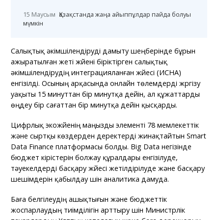
15 Маусым
Қазақстанда жаңа айыппұлдар пайда болуы
мүмкін
Салықтық әкімшілендіруді дамыту шеңберінде бұрын
ажыратылған жеті жүйені біріктірген салықтық
әкімшілендірудің интеграцияланған жүйесі (ИСНА)
енгізілді. Осының арқасында онлайн төлемдерді жүргізу
уақыты 15 минуттан бір минутқа дейін, ал құжаттарды
өңдеу бір сағаттан бір минутқа дейін қысқарды.
Цифрлық экожүйенің маңызды элементі 78 мемлекеттік
және сыртқы көздерден деректерді жинақтайтын Smart
Data Finance платформасы болды. Big Data негізінде
бюджет кірістерін болжау құралдары енгізілуде,
тәуекелдерді басқару жүйесі жетілдірілуде және басқару
шешімдерін қабылдау үшін аналитика дамуда.
Баға белгілеудің ашықтығын және бюджеттік
жоспарлаудың тиімділігін арттыру үшін Министрлік