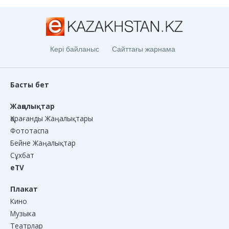
Кері байланыс
Сайттағы жарнама
Басты бет
Жаңалықтар
Қарағанды Жаңалықтары
Фототаспа
Бейне Жаңалықтар
Сұхбат
eTV
Плакат
Кино
Музыка
Театрлар