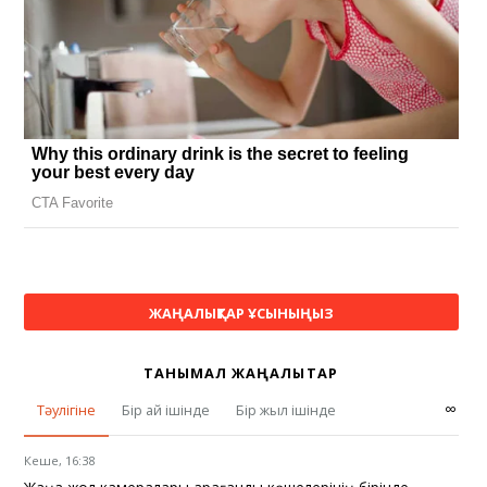
ЖАҢАЛЫҚТАР ҰСЫНЫҢЫЗ
ТАНЫМАЛ ЖАҢАЛЫҚТАР
∞
Тәулігіне
Бір ай ішінде
Бір жыл ішінде
Кеше, 16:38