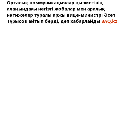
Орталық коммуникациялар қызметінің
алаңындағы негізгі жобалар мен аралық
нәтижелер туралы Қаржы вице-министрі Әсет
Тұрысов айтып берді, деп хабарлайды
BAQ.kz
.