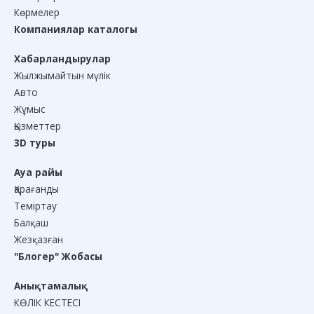
Көрмелер
Компаниялар каталогы
Хабарландырулар
Жылжымайтын мүлік
Авто
Жұмыс
Қызметтер
3D туры
Ауа райы
Қарағанды
Теміртау
Балқаш
Жезқазған
"Блогер" Жобасы
Анықтамалық
КӨЛІК КЕСТЕСІ