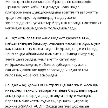
Министрлігінің сервистерін біріктіретін кәсіпкердің
Бірыңғай жеке кабинеті дамуда. Болашақта
платформаның функционалдығы есептілікті автоматты
түрде толтыру, тәуекелдерді талдау және
жекелендірілген ұсыныстар беру үшін жасанды интеллект
негізіндегі шешімдермен толықтырылады.
Ашықтықты арттыру және бюджет қаражатының
пайдаланылуын бақылау, олардың мақсатты жұмсалуын
қамтамасыз ету мақсатында Цифрлық теңге енгізіледі.
Бүгінгі таңда айналымға шамамен 339 млрд цифрлық
теңге шығарылды, мемлекеттік сатып алу,
инфрақұрылымдық жобалар, субсидиялау және
салықтық әкімшілендіру саласында 20-дан астам
пилоттық жоба іске асырылды.
Сондай – ақ, қаржы министрлігі BigData және жасанды
интеллект технологиялары негізінде бұзушылықтарды
анықтаудан олардың алдын алуға көшуге мүмкіндік
беретін мемлекеттік аудиттің бірыңғай цифрлық
экожүйесі-SMART AUDIT Qazaqstan платформасын