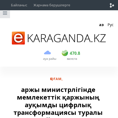
Байланыс
Жарнама берушілерге
Қаз
Рус
сатып алу
сату
USD
468.5
470.8
470.8
ауа райы
валюта
EUR
539
541.5
RUB
5.53
5.6
ҚОҒАМ
,
Қаржы министрлігінде
мемлекеттік қаржының
ауқымды цифрлық
трансформациясы туралы