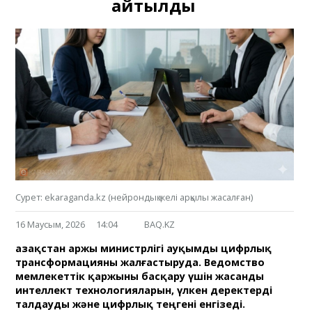
айтылды
Сурет: ekaraganda.kz (нейрондық желі арқылы жасалған)
16 Маусым, 2026
14:04
BAQ.KZ
Қазақстан Қаржы министрлігі ауқымды цифрлық
трансформацияны жалғастыруда. Ведомство
мемлекеттік қаржыны басқару үшін жасанды
интеллект технологияларын, үлкен деректерді
талдауды және цифрлық теңгені енгізеді.