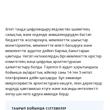
Бүгінгі таңда цифрландыру ведомство қызметінің
салықтық және кедендік әкімшілендіруден бастап
бюджеттік жоспарлауға, мемлекеттік шығыстар
мониторингіне, мемлекеттік мүлікті басқаруға және
мемлекеттік аудитке дейінгі барлық бағыттарын
қамтиды. Негізгі нәтижелердің бірі мемлекеттік кірістер
комитетінің жаңа цифрлық архитектурасын
қалыптастыру болды. Тәуелсіз it-аудит қорытындысы
бойынша ақпараттық жүйелер саны 14-тен 5 негізгі
платформаға дейін қысқарды. Бұл заманауи
микросервистік архитектураға көшуге, үлкен деректерді
өңдеуді қамтамасыз етуге және жасанды интеллектті
енгізу үшін негіз құруға мүмкіндік берді.
ТАҚЫРЫП БОЙЫНША СІЛТЕМЕЛЕР