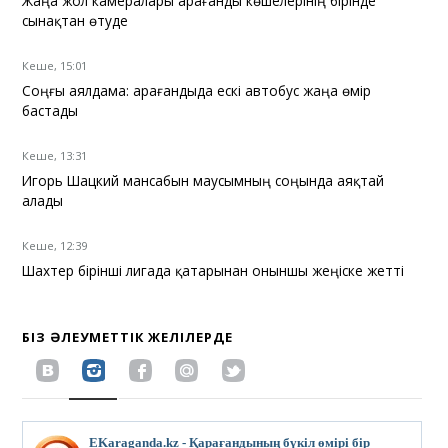
Жаңа жол камералары Қарағанды көшелерінің бірінде
сынақтан өтуде
Кеше, 15:01
Соңғы аялдама: Қарағандыда ескі автобус жаңа өмір
бастады
Кеше, 13:31
Игорь Шацкий мансабын маусымның соңында аяқтай
алады
Кеше, 12:39
Шахтер бірінші лигада қатарынан оныншы жеңіске жетті
БІЗ ӘЛЕУМЕТТІК ЖЕЛІЛЕРДЕ
EKaraganda.kz - Қарағандының бүкіл өмірі бір