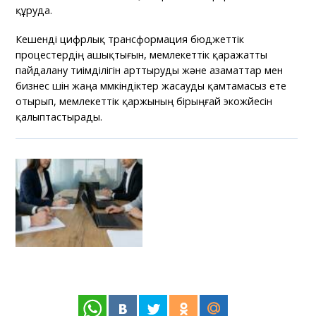
құруда.
Кешенді цифрлық трансформация бюджеттік
процестердің ашықтығын, мемлекеттік қаражатты
пайдалану тиімділігін арттыруды және азаматтар мен
бизнес үшін жаңа мүмкіндіктер жасауды қамтамасыз ете
отырып, мемлекеттік қаржының бірыңғай экожүйесін
қалыптастырады.