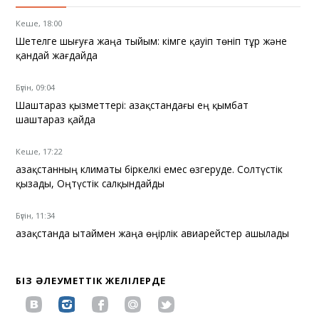
Кеше, 18:00
Шетелге шығуға жаңа тыйым: кімге қауіп төніп тұр және
қандай жағдайда
Бүгін, 09:04
Шаштараз қызметтері: Қазақстандағы ең қымбат
шаштараз қайда
Кеше, 17:22
Қазақстанның климаты біркелкі емес өзгеруде. Солтүстік
қызады, Оңтүстік салқындайды
Бүгін, 11:34
Қазақстанда Қытаймен жаңа өңірлік авиарейстер ашылады
БІЗ ӘЛЕУМЕТТІК ЖЕЛІЛЕРДЕ