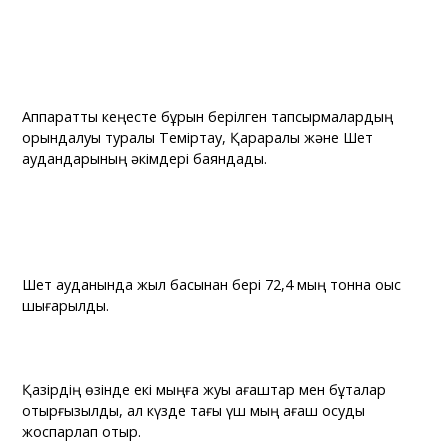
Аппараттық кеңесте бұрын берілген тапсырмалардың
орындалуы туралы Теміртау, Қарқаралы және Шет
аудандарының әкімдері баяндады.
Шет ауданында жыл басынан бері 72,4 мың тонна қоқыс
шығарылды.
Қазірдің өзінде екі мыңға жуық ағаштар мен бұталар
отырғызылды, ал күзде тағы үш мың ағаш қосуды
жоспарлап отыр.