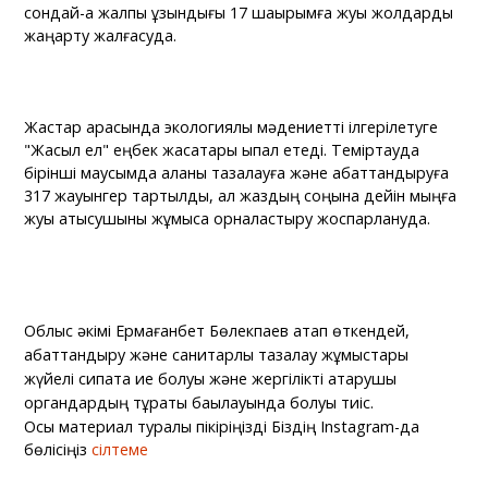
сондай-ақ жалпы ұзындығы 17 шақырымға жуық жолдарды
жаңарту жалғасуда.
Жастар арасында экологиялық мәдениетті ілгерілетуге
"Жасыл ел" еңбек жасақтары ықпал етеді. Теміртауда
бірінші маусымда қаланы тазалауға және абаттандыруға
317 жауынгер тартылды, ал жаздың соңына дейін мыңға
жуық қатысушыны жұмысқа орналастыру жоспарлануда.
Облыс әкімі Ермағанбет Бөлекпаев атап өткендей,
абаттандыру және санитарлық тазалау жұмыстары
жүйелі сипатқа ие болуы және жергілікті атқарушы
органдардың тұрақты бақылауында болуы тиіс.
Осы материал туралы пікіріңізді Біздің Instagram-да
бөлісіңіз
сілтеме