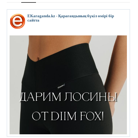
EKaraganda.kz - Қарағандының бүкіл өмірі бір
сайтта