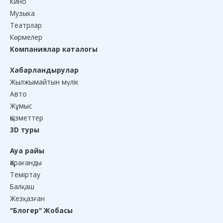
Кино
Музыка
Театрлар
Көрмелер
Компаниялар каталогы
Хабарландырулар
Жылжымайтын мүлік
Авто
Жұмыс
Қызметтер
3D туры
Ауа райы
Қарағанды
Теміртау
Балқаш
Жезқазған
"Блогер" Жобасы