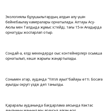
Экологиялық бұзушылықтардың алдын алу үшін
бейнебақылау камералары орнатылады. Алтауы Ақсу-
Аюлы мен Талдыда жұмыс істейді, тағы 15-ін Ағадырда
орнатуды жоспарлап отыр.
Сондай-ақ, елді мекендерде қоқыс контейнерлері қосымша
орнатылып, көше жарығы жаңартылады.
Сонымен қатар, ауданда "Үлгілі ауыл"байқауы өтті. Босаға
ауылдық округі үздік деп танылды.
Қарқаралы ауданында бағдарлама аясында Көктас
ауылының маңындағы қараусыз қалған ескі