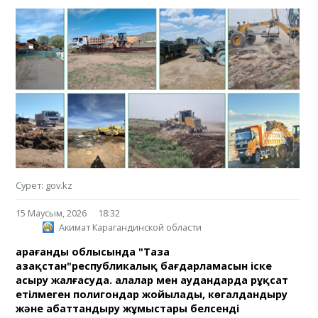
Сурет: gov.kz
15 Маусым, 2026
18:32
Акимат Карагандинской области
Қарағанды облысында "Таза
Қазақстан"республикалық бағдарламасын іске
асыру жалғасуда. Қалалар мен аудандарда рұқсат
етілмеген полигондар жойылады, көгалдандыру
және абаттандыру жұмыстары белсенді