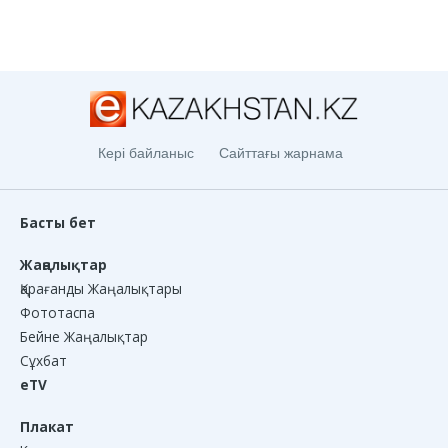
Кері байланыс
Сайттағы жарнама
Басты бет
Жаңалықтар
Қарағанды Жаңалықтары
Фототаспа
Бейне Жаңалықтар
Сұхбат
eTV
Плакат