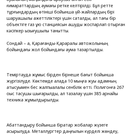
ғимараттардың аумағы ретке келтірілді. Бұл ретте
тұрғындардың өтініші бойынша үй-жайлардың бірі
шаруашылық қажеттіліктері үшін сақталды, ал тағы бір
объектіге газ құю станциясын ашуды жоспарлап отырған
кәсіпкер қызығушылық танытты.
Сондай – ақ, Қарағанды-Қарқаралы автожолының
бойындағы жол бойындағы аумақ тазартылды.
Теміртауда жұмыс бірден бірнеше бағыт бойынша
жүргізілуде. Көктемде қалада 10 мыңға жуық адамның
қатысуымен бес жалпықалалық сенбілік өтті. Полигонға 267
қоқыс тасушы шығарылды, ал тазалау үшін 385 арнайы
техника жұмылдырылды.
Абаттандыру бойынша бірқатар жобалар жүзеге
асырылуда. Металлургтер даңғылын күрделі жөндеу,