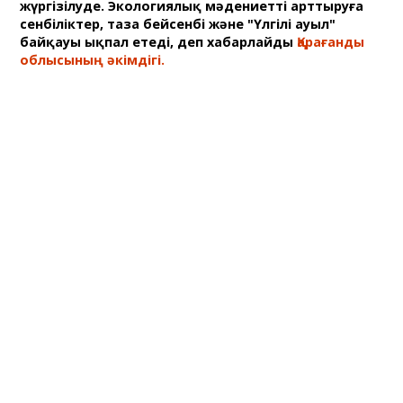
жүргізілуде. Экологиялық мәдениетті арттыруға
сенбіліктер, таза бейсенбі және "Үлгілі ауыл"
байқауы ықпал етеді, деп хабарлайды
Қарағанды
облысының әкімдігі.