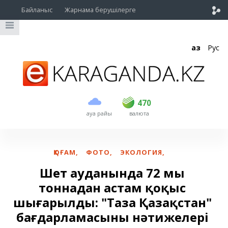
Байланыс
Жарнама берушілерге
Қаз
Рус
сатып алу
сату
USD
469
470
470
ауа райы
валюта
EUR
539
543
RUB
5.45
5.53
ҚОҒАМ
,
ФОТО
,
ЭКОЛОГИЯ
,
Шет ауданында 72 мың
тоннадан астам қоқыс
шығарылды: "Таза Қазақстан"
бағдарламасының нәтижелері