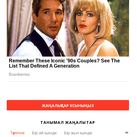
ЖАҢАЛЫҚТАР ҰСЫНЫҢЫЗ
ТАНЫМАЛ ЖАҢАЛЫҚТАР
∞
Тәулігіне
Бір ай ішінде
Бір жыл ішінде