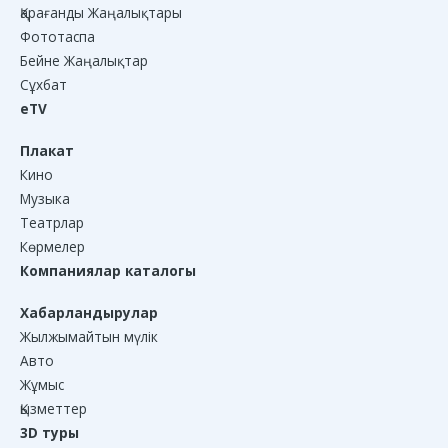
Қарағанды Жаңалықтары
Фототаспа
Бейне Жаңалықтар
Сұхбат
eTV
Плакат
Кино
Музыка
Театрлар
Көрмелер
Компаниялар каталогы
Хабарландырулар
Жылжымайтын мүлік
Авто
Жұмыс
Қызметтер
3D туры