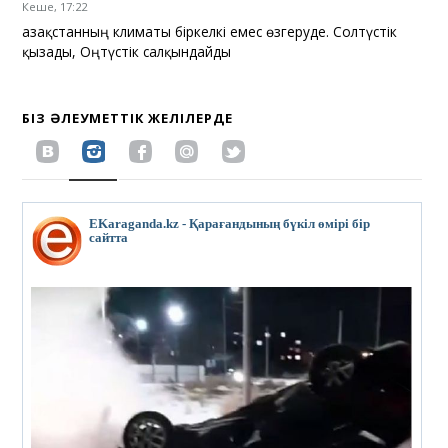
Кеше, 17:22
Қазақстанның климаты біркелкі емес өзгеруде. Солтүстік
қызады, Оңтүстік салқындайды
БІЗ ӘЛЕУМЕТТІК ЖЕЛІЛЕРДЕ
EKaraganda.kz - Қарағандының бүкіл өмірі бір
сайтта