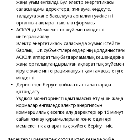
жаңа ұғым енгізілді. Бұл электр энергетикасы
саласындағы деректерді жинауға, өңдеуге,
талдауға және бақылауға арналған уәкілетті
органның ақпараттық платформасы.
АСКУЭ-ді Мемлекеттік жүйемен міндетті
интеграциялау
Электр энергетикасы саласында жұмыс істейтін
барлық ТЭК субъектілері өздерінің қолданыстағы
АСКЭЖ аппараттық-бағдарламалық кешендеріне
жаңа орталықтандырылған ақпараттық жүйемен
кіруге және интеграциялануын қамтамасыз етуге
міндетті.
Деректерді беруге қойылатын талаптарды
қатаңдату
Үздіксіз мониторингті қамтамасыз ету үшін жаңа
нормалар енгізіледі: электр энергиясын
коммерциялық есепке алу деректері әр 15 минут
сайын жинау құрылғыларына және одан әрі
мемлекеттік ақпараттық жүйеге берілуі тиіс.
Деректерді резервтеу: сәтсіздіктер кезінде жүйе