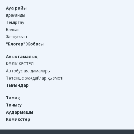
Ауа райы
Қарағанды
Теміртау
Балқаш
Жезқазған
"Блогер" Жобасы
Анықтамалық
КӨЛІК КЕСТЕСІ
Автобус аялдамалары
Төтенше жағдайлар қызметі
Тығындар
Тамақ
Танысу
Аудармашы
Комикстер