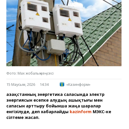
Фото: Max жобалық кеңсесі
15 Маусым, 2026
14:34
«Казинформ»
Қазақстанның энергетика саласында электр
энергиясын есепке алудың ашықтығы мен
сапасын арттыру бойынша жаңа шаралар
енгізілуде, деп хабарлайды
kazinform
МЭКС-ке
сілтеме жасап.