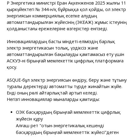
ҚР Энергетика министрі Еран Ақкенженов 2025 жылғы 11
қыркүйектегі № 344-н/қ бұйрыққа қол қойды, ол электр
энергиясын коммерциялық есепке алудың
автоматтандырылған жүйесінің (ЭКЕАЖ) жұмыс істеуінің
қолданыстағы ережелеріне өзгерістер енгізеді.
Инновациялардың басты міндеті-еліміздің барлық
электр энергетикасын толық, үздіксіз және
автоматтандырылған бақылауды қамтамасыз ету үшін
АСКУЭ-ні бірыңғай мемлекеттік цифрлық платформаға
қосу.
ASQUE-бұл электр энергиясын өндіру, беру және тұтыну
туралы деректерді автоматты түрде жинайтын жүйе.
Енді оның рөлі айтарлықтай артып келеді.
Негізгі инновациялар мыналарды қамтиды:
ОЭК басқарудың бірыңғай мемлекеттік цифрлық
жүйесін құру
Алғаш рет "отын-энергетикалық кешенді
басқарудың бірыңғай мемлекеттік жүйесі"деген