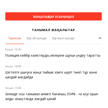
ЖАҢАЛЫҚТАР ҰСЫНЫҢЫЗ
ТАНЫМАЛ ЖАҢАЛЫҚТАР
∞
Тәулігіне
Бір ай ішінде
Бір жыл ішінде
Кеше, 10:35
Полиция кейбір көліктердің иелеріне шұғыл үндеу таратты
Кеше, 18:00
Шетелге шығуға жаңа тыйым: кімге қауіп төніп тұр және
қандай жағдайда
Кеше, 13:05
Әлемде осы танымал өнімге бағаның 334% - ға өсуі орын
алды: Қазақстанда жағдай қалай