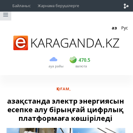
Байланыс
Жарнама берушілерге
Қаз
Рус
сатып алу
сату
USD
468.5
470.5
470.5
ауа райы
валюта
EUR
539
544
RUB
5.51
5.58
ҚОҒАМ
,
Қазақстанда электр энергиясын
есепке алу бірыңғай цифрлық
платформаға көшіріледі