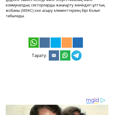
коммуналдық секторларды жаңғырту жөніндегі ұлттық
жобаны (МЭКС) іске асыру элементтерінің бірі болып
табылады.
Тарату: