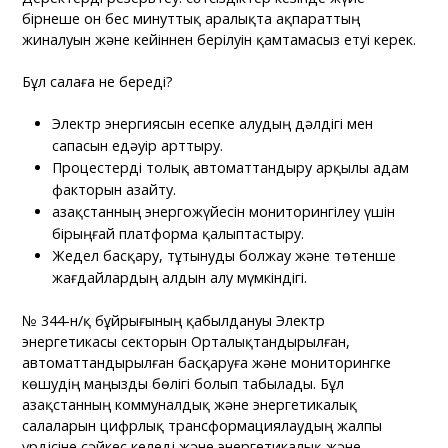
бірнеше он бес минуттық аралықта ақпараттың
жиналуын және кейіннен берілуін қамтамасыз етуі керек.
Бұл салаға не береді?
Электр энергиясын есепке алудың дәлдігі мен
сапасын едәуір арттыру.
Процестерді толық автоматтандыру арқылы адам
факторын азайту.
Қазақстанның энергожүйесін мониторингілеу үшін
бірыңғай платформа қалыптастыру.
Жедел басқару, тұтынуды болжау және төтенше
жағдайлардың алдын алу мүмкіндігі.
№ 344-н/қ бұйрығының қабылдануы Электр
энергетикасы секторын Орталықтандырылған,
автоматтандырылған басқаруға және мониторингке
көшудің маңызды бөлігі болып табылады. Бұл
Қазақстанның коммуналдық және энергетикалық
салаларын цифрлық трансформациялаудың жалпы
үрдісіне сәйкес келеді және энергетикалық және