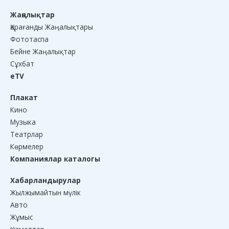
Жаңалықтар
Қарағанды Жаңалықтары
Фототаспа
Бейне Жаңалықтар
Сұхбат
eTV
Плакат
Кино
Музыка
Театрлар
Көрмелер
Компаниялар каталогы
Хабарландырулар
Жылжымайтын мүлік
Авто
Жұмыс