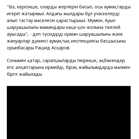
"Біз, керісінше, олардың жерлерін басып, осы аумақтарды
игеріп жатырмыз. Алдағы жылдары бұл учаскелерді
алып тастау мәселесін қарастырыңыз. Мүмкін, Ауыл
шаруашылығы мамандары көші-қон жолына тікелей
ауысады", - деп түсіндірді орман шаруашылығы және
жануарлар дүниесі аумақтық инспекциясы басшысының
орынбасары Рашид Асқаров.
Сонымен қатар, сарапшылардың пікірінше, ақбөкендер
егіс алқаптарына кірмейді, бірақ жайылымдарда малмен
бірге жайылады.