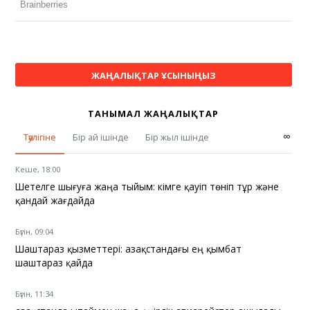
ЖАҢАЛЫҚТАР ҰСЫНЫҢЫЗ
ТАНЫМАЛ ЖАҢАЛЫҚТАР
∞
Тәулігіне
Бір ай ішінде
Бір жыл ішінде
Кеше, 18:00
Шетелге шығуға жаңа тыйым: кімге қауіп төніп тұр және
қандай жағдайда
Бүгін, 09:04
Шаштараз қызметтері: Қазақстандағы ең қымбат
шаштараз қайда
Бүгін, 11:34