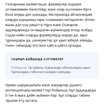
Телеарнаның мәліметінше, фермерлер өздерінің
оптимизмімен бөліспейді және олар ештеңемен бірге
бола алады деп қорқады. Материалда айтылғандай,
олардың қорқыныштары толығымен негізделген. Өткен
жылы дәл осы уақытта Нұра және Осакаров
аудандарында он мыңдаған ақбөкендер егінді жойды.
Содан кейін оларды фермерлердің өздері де, ауыл
тұрғындары да, шенеуніктер де қуып жібере алмады.
Үлкен табындар егістікке қайта-қайта оралды.
ТАҚЫРЫП БОЙЫНША СІЛТЕМЕЛЕР
15 Маусым
Сүт тұйығы: Қарағанды облысындағы ауыл
тұрғындары табыссыз қалудан қорқады
Орман шаруашылығы және жануарлар дүниесі
инспекциясының мәліметтері бойынша, бұл аудандарда
5-тен 8 мыңға дейін ақбөкен бар. Бұл олардың табиғи
тіршілік ету ортасы.