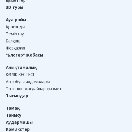
Қызметтер
3D туры
Ауа райы
Қарағанды
Теміртау
Балқаш
Жезқазған
"Блогер" Жобасы
Анықтамалық
КӨЛІК КЕСТЕСІ
Автобус аялдамалары
Төтенше жағдайлар қызметі
Тығындар
Тамақ
Танысу
Аудармашы
Комикстер