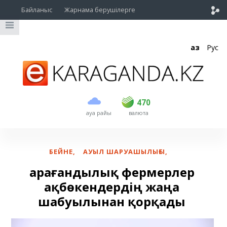
Байланыс
Жарнама берушілерге
Қаз
Рус
сатып алу
сату
USD
469
470
470
ауа райы
валюта
EUR
539
543
RUB
5.45
5.53
БЕЙНЕ
,
АУЫЛ ШАРУАШЫЛЫҒЫ
,
Қарағандылық фермерлер
ақбөкендердің жаңа
шабуылынан қорқады