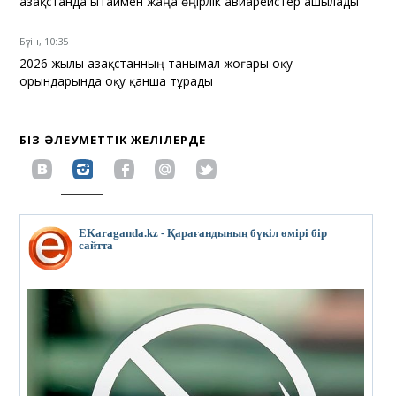
Қазақстанда Қытаймен жаңа өңірлік авиарейстер ашылады
Бүгін, 10:35
2026 жылы Қазақстанның танымал жоғары оқу
орындарында оқу қанша тұрады
БІЗ ӘЛЕУМЕТТІК ЖЕЛІЛЕРДЕ
EKaraganda.kz - Қарағандының бүкіл өмірі бір
сайтта