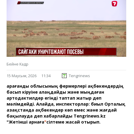
Бейне Кадр
15 Маусым, 2026
11:34
Tengrinews
Қарағанды облысының фермерлері ақбөкендердің
басып кіруіне алаңдайды және мыңдаған
артодактилдер егінді таптап жатыр деп
мәлімдейді. Алайда, инспекторлар: биыл Орталық
Қазақстанда ақбөкендер көп емес және жағдай
бақылауда деп хабарлайды Tengrinews.kz
"Жетінші арнаға
"
сілтеме жасай отырып.