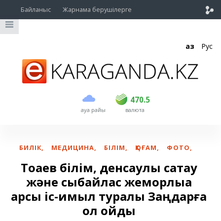
Байланыс
Жарнама берушілерге
Қаз
Рус
сатып алу
сату
USD
469.5
470.5
470.5
ауа райы
валюта
EUR
539
543
RUB
5.45
5.53
БИЛІК
,
МЕДИЦИНА
,
БІЛІМ
,
ҚОҒАМ
,
ФОТО
,
Тоқаев білім, денсаулық сақтау
және сыбайлас жемқорлыққа
қарсы іс-қимыл туралы Заңдарға
қол қойды