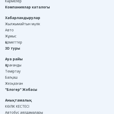
Көрмелер
Компаниялар каталогы
Хабарландырулар
Жылжымайтын мүлік
Авто
Жұмыс
Қызметтер
3D туры
Ауа райы
Қарағанды
Теміртау
Балқаш
Жезқазған
"Блогер" Жобасы
Анықтамалық
КӨЛІК КЕСТЕСІ
Автобус аялдамалары