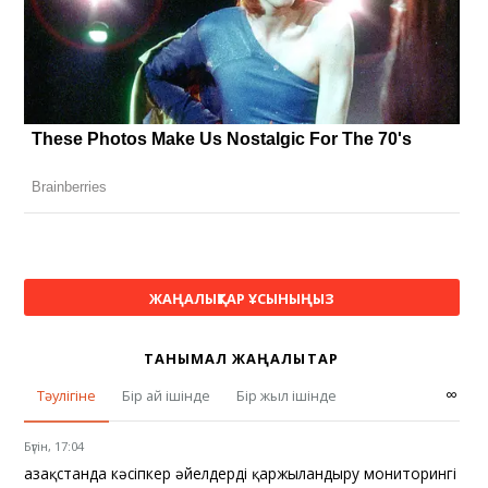
ЖАҢАЛЫҚТАР ҰСЫНЫҢЫЗ
ТАНЫМАЛ ЖАҢАЛЫҚТАР
∞
Тәулігіне
Бір ай ішінде
Бір жыл ішінде
Бүгін, 17:04
Қазақстанда кәсіпкер әйелдерді қаржыландыру мониторингі