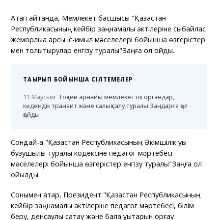
Атап айтқанда, Мемлекет басшысы "Қазақстан
Республикасының кейбір заңнамалық актілеріне сыбайлас
жемқорлыққа қарсы іс-қимыл мәселелері бойынша өзгерістер
мен толықтырулар енгізу туралы"Заңға қол қойды.
ТАҚЫРЫП БОЙЫНША СІЛТЕМЕЛЕР
11 Маусым
Тоқаев арнайы мемлекеттік органдар,
кедендік транзит және салық салу туралы Заңдарға қол
қойды
Сондай-ақ "Қазақстан Республикасының Әкімшілік құқық
бұзушылық туралы кодексіне педагог мәртебесі
мәселелері бойынша өзгерістер енгізу туралы"Заңға қол
қойылды.
Сонымен қатар, Президент "Қазақстан Республикасының
кейбір заңнамалық актілеріне педагог мәртебесі, білім
беру, денсаулық сақтау және бала құқықтарын қорғау