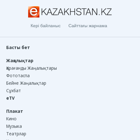
Кері байланыс
Сайттағы жарнама
Басты бет
Жаңалықтар
Қарағанды Жаңалықтары
Фототаспа
Бейне Жаңалықтар
Сұхбат
eTV
Плакат
Кино
Музыка
Театрлар