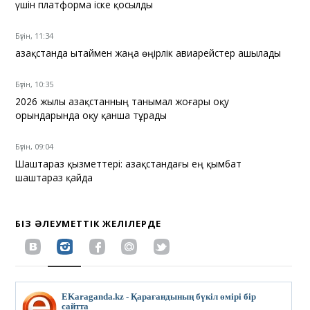
үшін платформа іске қосылды
Бүгін, 11:34
Қазақстанда Қытаймен жаңа өңірлік авиарейстер ашылады
Бүгін, 10:35
2026 жылы Қазақстанның танымал жоғары оқу
орындарында оқу қанша тұрады
Бүгін, 09:04
Шаштараз қызметтері: Қазақстандағы ең қымбат
шаштараз қайда
БІЗ ӘЛЕУМЕТТІК ЖЕЛІЛЕРДЕ
EKaraganda.kz - Қарағандының бүкіл өмірі бір
сайтта