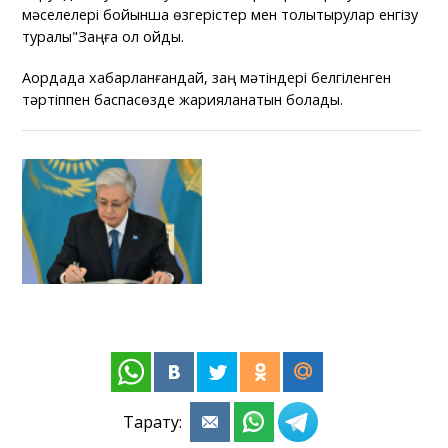
мәселелері бойынша өзгерістер мен толықтырулар енгізу
туралы"Заңға қол қойды.
Ақордада хабарланғандай, заң мәтіндері белгіленген
тәртіппен баспасөзде жарияланатын болады.
Тарату: