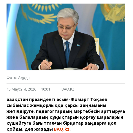
Фото: Ақорда
15 Маусым, 2026
10:01
BAQ.KZ
Қазақстан президенті Қасым-Жомарт Тоқаев
сыбайлас жемқорлыққа қарсы заңнаманы
жетілдіруге, педагогтардың мәртебесін арттыруға
және балалардың құқықтарын қорғау шараларын
күшейтуге бағытталған бірқатар заңдарға қол
қойды, деп жазады
BAQ.kz
.