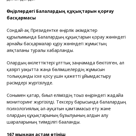
Өңірлердегі Балалардың құқықтарын қорғау
басқармасы
Сондай-ақ Президентке өңірлік әкімдіктер
құрылымында Балалардың құқықтарын қорғау жөніндегі
арнайы басқармалар құру жөніндегі жұмыстың
аяқталғаны туралы хабарланды.
Олардың өкілеттіктері ұлттық заңнамада бекітілген, ал
қазіргі уақытта жаңа бөлімшелердің жұмысын
толыққанды іске қосу үшін қажетті ұйымдастыру
рәсімдері жүргізілуде.
Сонымен қатар, биыл еліміздің тоғыз өңіріндегі жағдайға
мониторинг жүргізілді. Тексеру барысында балалардың
психологиялық әл-ауқатын қамтамасыз ету және
олардың құқықтарының бұзылуының алдын алу
шараларының тиімділігі бағаланды.
167 мыңнан астам өтініш