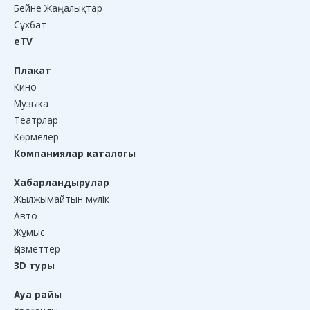
Бейне Жаңалықтар
Сұхбат
eTV
Плакат
Кино
Музыка
Театрлар
Көрмелер
Компаниялар каталогы
Хабарландырулар
Жылжымайтын мүлік
Авто
Жұмыс
Қызметтер
3D туры
Ауа райы