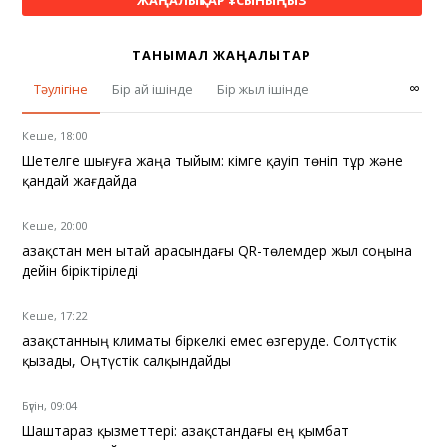
ТАНЫМАЛ ЖАҢАЛЫҚТАР
∞
Тәулігіне
Бір ай ішінде
Бір жыл ішінде
Кеше, 18:00
Шетелге шығуға жаңа тыйым: кімге қауіп төніп тұр және
қандай жағдайда
Кеше, 20:00
Қазақстан мен Қытай арасындағы QR-төлемдер жыл соңына
дейін біріктіріледі
Кеше, 17:22
Қазақстанның климаты біркелкі емес өзгеруде. Солтүстік
қызады, Оңтүстік салқындайды
Бүгін, 09:04
Шаштараз қызметтері: Қазақстандағы ең қымбат