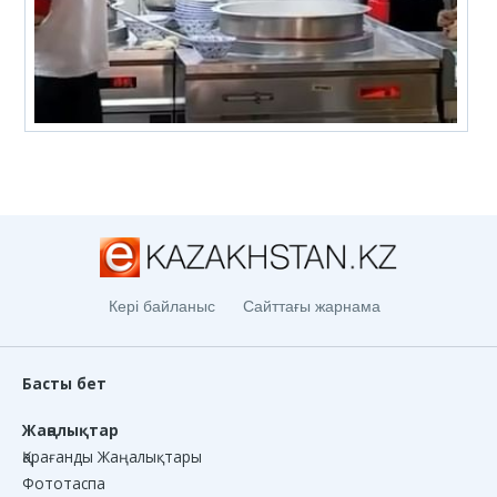
Кері байланыс
Сайттағы жарнама
Басты бет
Жаңалықтар
Қарағанды Жаңалықтары
Фототаспа