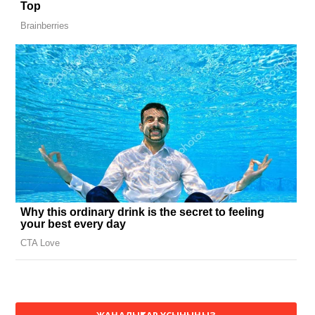
ЖАҢАЛЫҚТАР ҰСЫНЫҢЫЗ