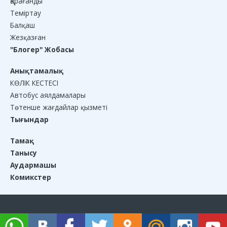
Қарағанды
Теміртау
Балқаш
Жезқазған
"Блогер" Жобасы
Анықтамалық
КӨЛІК КЕСТЕСІ
Автобус аялдамалары
Төтенше жағдайлар қызметі
Тығындар
Тамақ
Танысу
Аудармашы
Комикстер