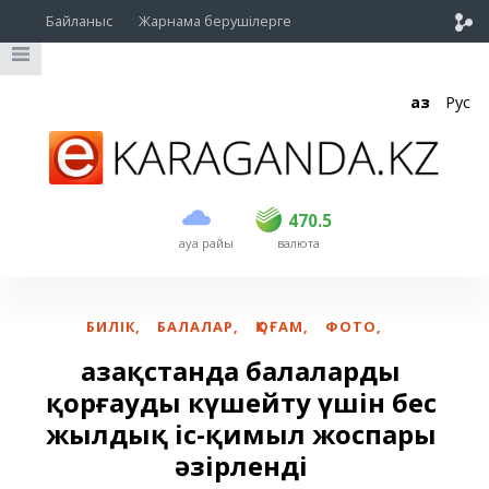
Байланыс
Жарнама берушілерге
Қаз
Рус
сатып алу
сату
USD
468.5
470.5
470.5
ауа райы
валюта
EUR
539
544
RUB
5.51
5.58
БИЛІК
,
БАЛАЛАР
,
ҚОҒАМ
,
ФОТО
,
Қазақстанда балаларды
қорғауды күшейту үшін бес
жылдық іс-қимыл жоспары
әзірленді