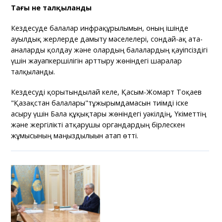
Тағы не талқыланды
Кездесуде балалар инфрақұрылымын, оның ішінде
ауылдық жерлерде дамыту мәселелері, сондай-ақ ата-
аналарды қолдау және олардың балалардың қауіпсіздігі
үшін жауапкершілігін арттыру жөніндегі шаралар
талқыланды.
Кездесуді қорытындылай келе, Қасым-Жомарт Тоқаев
"Қазақстан балалары"тұжырымдамасын тиімді іске
асыру үшін Бала құқықтары жөніндегі уәкілдің, Үкіметтің
және жергілікті атқарушы органдардың бірлескен
жұмысының маңыздылығын атап өтті.