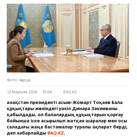
Фото: Ақорда
12 Маусым, 2026
15:04
BAQ.KZ
Қазақстан президенті Қасым-Жомарт Тоқаев Бала
құқықтары жөніндегі уәкіл Динара Закиеваны
қабылдады, ол балалардың құқықтарын қорғау
бойынша іске асырылып жатқан шаралар мен осы
саладағы жаңа бастамалар туралы ақпарат берді,
деп хабарлайды
BAQ.KZ
.