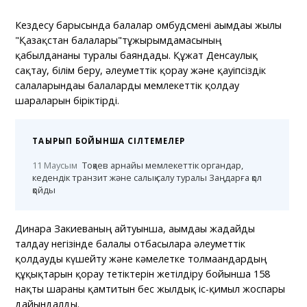
Кездесу барысында балалар омбудсмені ағымдағы жылы
"Қазақстан балалары"тұжырымдамасының
қабылданғаны туралы баяндады. Құжат Денсаулық
сақтау, білім беру, әлеуметтік қорғау және қауіпсіздік
салаларындағы балаларды мемлекеттік қолдау
шараларын біріктірді.
ТАҚЫРЫП БОЙЫНША СІЛТЕМЕЛЕР
11 Маусым
Тоқаев арнайы мемлекеттік органдар,
кедендік транзит және салық салу туралы Заңдарға қол
қойды
Динара Закиеваның айтуынша, ағымдағы жағдайды
талдау негізінде балалы отбасыларға әлеуметтік
қолдауды күшейту және кәмелетке толмағандардың
құқықтарын қорғау тетіктерін жетілдіру бойынша 158
нақты шараны қамтитын бес жылдық іс-қимыл жоспары
дайындалды.