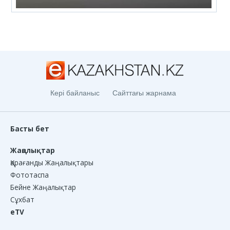
Кері байланыс
Сайттағы жарнама
Басты бет
Жаңалықтар
Қарағанды Жаңалықтары
Фототаспа
Бейне Жаңалықтар
Сұхбат
eTV