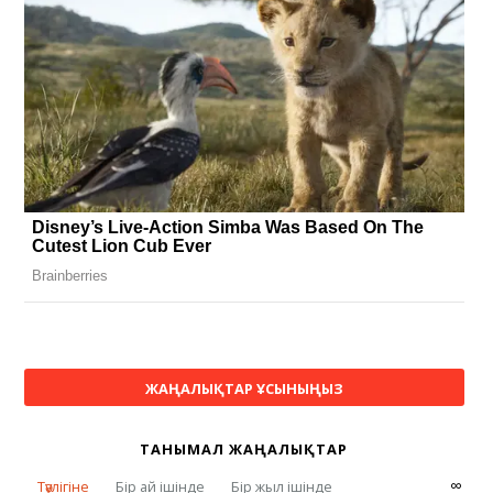
ЖАҢАЛЫҚТАР ҰСЫНЫҢЫЗ
ТАНЫМАЛ ЖАҢАЛЫҚТАР
∞
Тәулігіне
Бір ай ішінде
Бір жыл ішінде