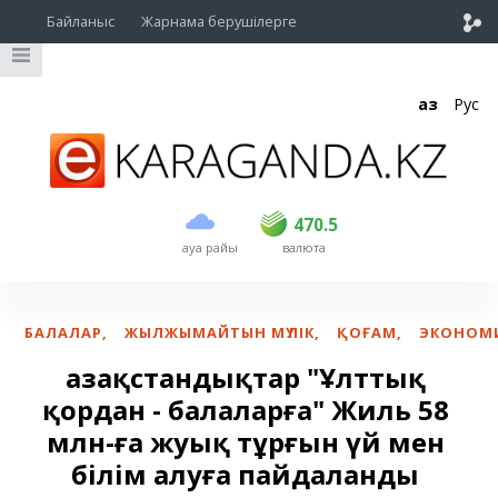
Байланыс
Жарнама берушілерге
Қаз
Рус
сатып алу
сату
USD
468.5
470.5
470.5
ауа райы
валюта
EUR
539
543
RUB
5.45
5.53
БАЛАЛАР
,
ЖЫЛЖЫМАЙТЫН МҮЛІК
,
ҚОҒАМ
,
ЭКОНОМ
Қазақстандықтар "Ұлттық
қордан - балаларға" Жиль 58
млн-ға жуық тұрғын үй мен
білім алуға пайдаланды