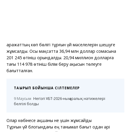
Қаражаттың көп бөлігі тұрғын үй мәселелерін шешуге
жұмсалды. Осы мақсатта 36,94 млн доллар сомасына
201 245 өтініш орындалды. 20,94 миллион долларға
тағы 114 978 өтініш білім беру ақысын төлеуге
бағытталған.
ТАҚЫРЫП БОЙЫНША СІЛТЕМЕЛЕР
9 Маусым
Негізгі ҰБТ-2026-ның аралық нәтижелері
белгілі болды
Олар көбінесе ақшаны не үшін жұмсайды
Тұрғын үй блогындағы ең танымал бағыт одан әрі