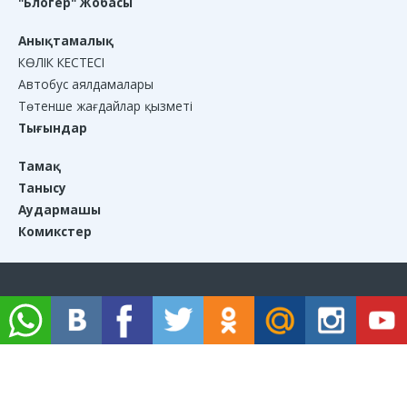
"Блогер" Жобасы
Анықтамалық
КӨЛІК КЕСТЕСІ
Автобус аялдамалары
Төтенше жағдайлар қызметі
Тығындар
Тамақ
Танысу
Аудармашы
Комикстер