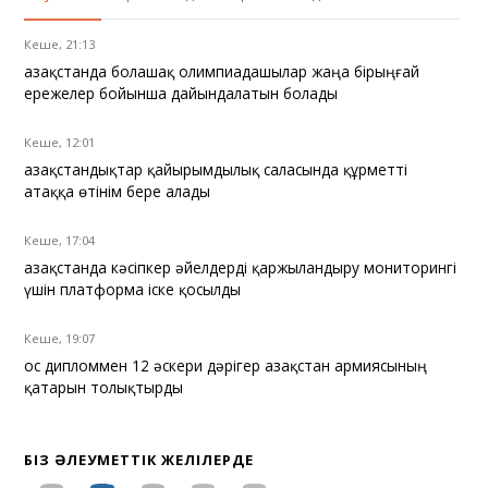
Кеше, 21:13
Қазақстанда болашақ олимпиадашылар жаңа бірыңғай
ережелер бойынша дайындалатын болады
Кеше, 12:01
Қазақстандықтар қайырымдылық саласында құрметті
атаққа өтінім бере алады
Кеше, 17:04
Қазақстанда кәсіпкер әйелдерді қаржыландыру мониторингі
үшін платформа іске қосылды
Кеше, 19:07
Қос дипломмен 12 әскери дәрігер Қазақстан армиясының
қатарын толықтырды
БІЗ ӘЛЕУМЕТТІК ЖЕЛІЛЕРДЕ