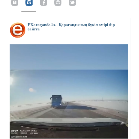
EKaraganda.kz - Қарағандының бүкіл өмірі бір
сайтта