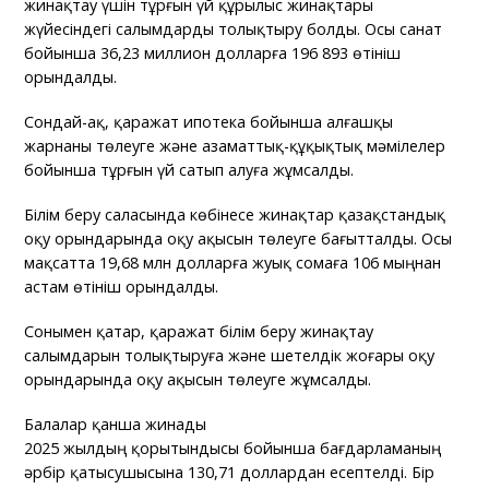
жинақтау үшін тұрғын үй құрылыс жинақтары
жүйесіндегі салымдарды толықтыру болды. Осы санат
бойынша 36,23 миллион долларға 196 893 өтініш
орындалды.
Сондай-ақ, қаражат ипотека бойынша алғашқы
жарнаны төлеуге және азаматтық-құқықтық мәмілелер
бойынша тұрғын үй сатып алуға жұмсалды.
Білім беру саласында көбінесе жинақтар қазақстандық
оқу орындарында оқу ақысын төлеуге бағытталды. Осы
мақсатта 19,68 млн долларға жуық сомаға 106 мыңнан
астам өтініш орындалды.
Сонымен қатар, қаражат білім беру жинақтау
салымдарын толықтыруға және шетелдік жоғары оқу
орындарында оқу ақысын төлеуге жұмсалды.
Балалар қанша жинады
2025 жылдың қорытындысы бойынша бағдарламаның
әрбір қатысушысына 130,71 доллардан есептелді. Бір