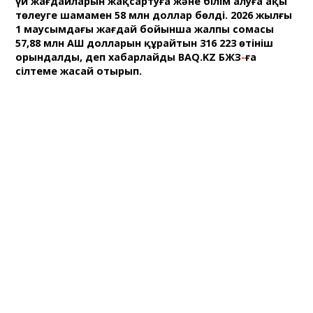
үй жағдайларын жақсартуға және білім алуға ақы
төлеуге шамамен 58 млн доллар бөлді. 2026 жылғы
1 маусымдағы жағдай бойынша жалпы сомасы
57,88 млн АҚШ долларын құрайтын 316 223 өтініш
орындалды, деп хабарлайды BAQ.KZ БЖЗҚ
-
ға
сілтеме жасай отырып.