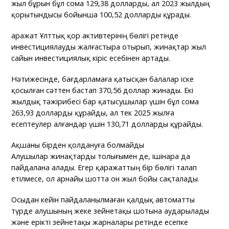
жыл бұрын бұл сома 129,38 долларды, ал 2023 жылдың
қорытындысы бойынша 100,52 долларды құрады.
Қаражат Ұлттық қор активтерінің бөлігі ретінде
инвестициялауды жалғастыра отырып, жинақтар жыл
сайын инвестициялық кіріс есебінен артады.
Нәтижесінде, бағдарламаға қатысқан балалар іске
қосылған сәттен бастап 370,56 доллар жинады. Екі
жылдық тәжірибесі бар қатысушылар үшін бұл сома
263,93 долларды құрайды, ал тек 2025 жылға
есептеулер алғандар үшін 130,71 долларды құрайды.
Ақшаны бірден қолдануға болмайды
Алушылар жинақтарды толығымен де, ішінара да
пайдалана алады. Егер қаражаттың бір бөлігі талап
етілмесе, ол арнайы шотта он жыл бойы сақталады.
Осыдан кейін пайдаланылмаған қалдық автоматты
түрде алушының жеке зейнетақы шотына аударылады
және ерікті зейнетақы жарналары ретінде есепке