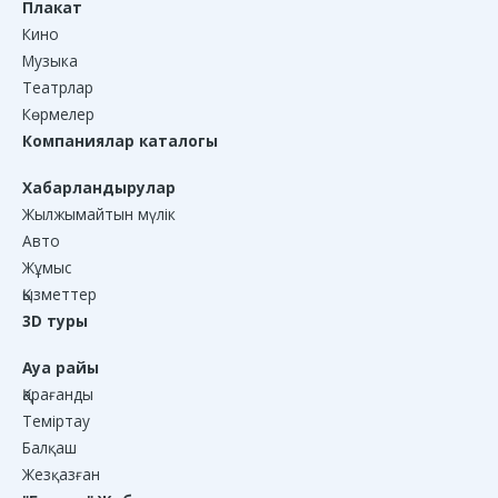
Плакат
Кино
Музыка
Театрлар
Көрмелер
Компаниялар каталогы
Хабарландырулар
Жылжымайтын мүлік
Авто
Жұмыс
Қызметтер
3D туры
Ауа райы
Қарағанды
Теміртау
Балқаш
Жезқазған