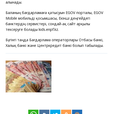
алынады.
Баланың бағдарламаға қатысуын EGOV порталы, EGOV
Mobile мобильді қосымшасы, Екінші деңгейдегі
банктердің сервистері, сондай-ақ сайт арқылы
тексеруге болады kids.enpf.kz.
Бүгінгі таңда Бағдарлама операторлары Отбасы банкі,
Халық банкі және Центркредит банкі болып табылады.