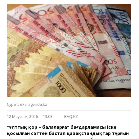
Сурет: ekaraganda.kz
12 Маусым, 2026
13:03
BAQ.KZ
"Ұлттық қор – балаларға" бағдарламасы іске
қосылған сәттен бастап қазақстандықтар тұрғын