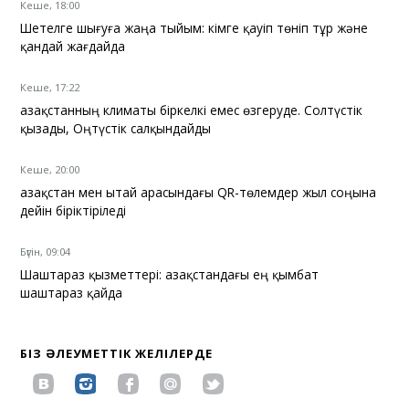
Кеше, 18:00
Шетелге шығуға жаңа тыйым: кімге қауіп төніп тұр және
қандай жағдайда
Кеше, 17:22
Қазақстанның климаты біркелкі емес өзгеруде. Солтүстік
қызады, Оңтүстік салқындайды
Кеше, 20:00
Қазақстан мен Қытай арасындағы QR-төлемдер жыл соңына
дейін біріктіріледі
Бүгін, 09:04
Шаштараз қызметтері: Қазақстандағы ең қымбат
шаштараз қайда
БІЗ ӘЛЕУМЕТТІК ЖЕЛІЛЕРДЕ