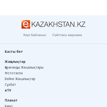
Кері байланыс
Сайттағы жарнама
Басты бет
Жаңалықтар
Қарағанды Жаңалықтары
Фототаспа
Бейне Жаңалықтар
Сұхбат
eTV
Плакат
Кино