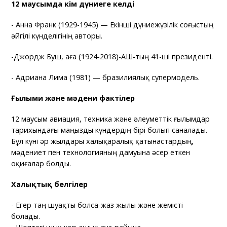
12 маусымда кім дүниеге келді
- Анна Франк (1929-1945) — Екінші дүниежүзілік соғыстың
әйгілі күнделігінің авторы.
-Джордж Буш, аға (1924-2018)-АҚШ-тың 41-ші президенті.
- Адриана Лима (1981) — бразилиялық супермодель.
Ғылыми және мәдени фактілер
12 маусым авиация, техника және әлеуметтік ғылымдар
тарихындағы маңызды күндердің бірі болып саналады.
Бұл күні әр жылдары халықаралық қатынастардың,
мәдениет пен технологияның дамуына әсер еткен
оқиғалар болды.
Халықтық белгілер
- Егер таң шуақты болса-жаз жылы және жемісті
болады.