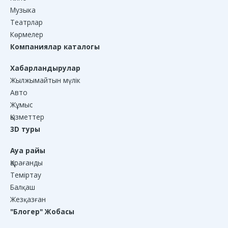
Музыка
Театрлар
Көрмелер
Компаниялар каталогы
Хабарландырулар
Жылжымайтын мүлік
Авто
Жұмыс
Қызметтер
3D туры
Ауа райы
Қарағанды
Теміртау
Балқаш
Жезқазған
"Блогер" Жобасы