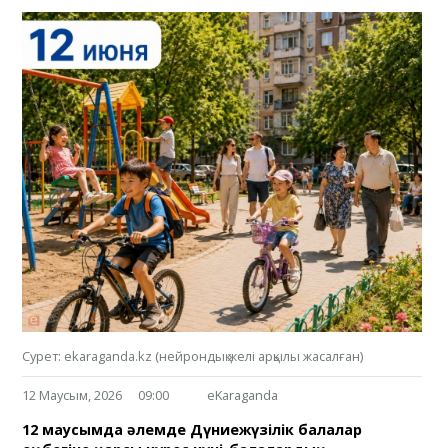
Сурет: ekaraganda.kz (нейрондық желі арқылы жасалған)
12 Маусым, 2026
09:00
eKaraganda
12 маусымда әлемде Дүниежүзілік балалар