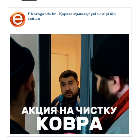
EKaraganda.kz - Қарағандының бүкіл өмірі бір
сайтта