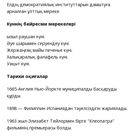
Елдің демократиялық институттарын дамытуға
арналған ұлттық мереке.
Күннің бейресми мерекелері
Қызыл раушан күні.
Әуе шарымен серуендеу күні.
Жержаңғақ майы печенье күні.
Халықаралық фалафель күні.
Уақыт күні.
Тарихи оқиғалар
1665-Англия Нью-Йоркте муниципалды басқаруды
құрды.
1898 — Филиппин Испаниядан тәуелсіздігін жариялады.
1963 жыл-Элизабет Тейлормен бірге "Клеопатра"
фильмінің премьерасы болды.