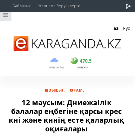
Байланыс
Жарнама берушілерге
Қаз
Рус
сатып алу
сату
USD
468.5
470.5
470.5
ауа райы
валюта
EUR
539
544
RUB
5.51
5.58
ҚЫЗЫҚТЫ!
,
ҚОҒАМ
,
12 маусым: Дүниежүзілік
балалар еңбегіне қарсы күрес
күні және күннің есте қаларлық
оқиғалары