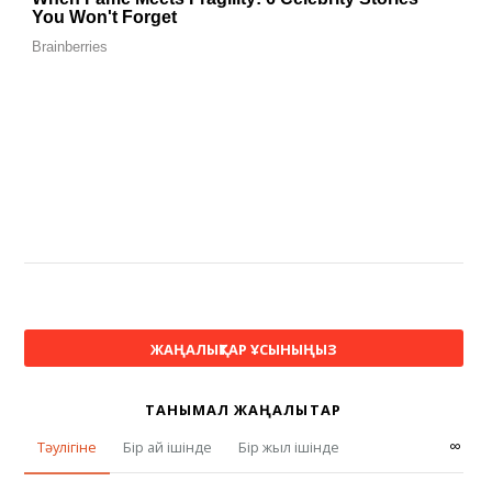
ЖАҢАЛЫҚТАР ҰСЫНЫҢЫЗ
ТАНЫМАЛ ЖАҢАЛЫҚТАР
∞
Тәулігіне
Бір ай ішінде
Бір жыл ішінде