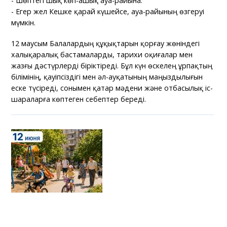
- Шөптегі шық көп-ашық ауа-райына.
- Егер жел Кешке қарай күшейсе, ауа-райының өзгеруі
мүмкін.
12 маусым Балалардың құқықтарын қорғау жөніндегі
халықаралық бастамаларды, тарихи оқиғалар мен
жазғы дәстүрлерді біріктіреді. Бұл күн өскелең ұрпақтың
білімінің, қауіпсіздігі мен әл-ауқатының маңыздылығын
еске түсіреді, сонымен қатар мәдени және отбасылық іс-
шараларға көптеген себептер береді.