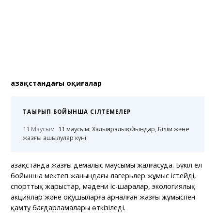
Қазақстандағы оқиғалар
ТАҚЫРЫП БОЙЫНША СІЛТЕМЕЛЕР
11 Маусым
11 маусым: Халықаралық ойындар, Білім және
жазғы ашылулар күні
Қазақстанда жазғы демалыс маусымы жалғасуда. Бүкіл ел
бойынша мектеп жанындағы лагерьлер жұмыс істейді,
спорттық жарыстар, мәдени іс-шаралар, экологиялық
акциялар және оқушыларға арналған жазғы жұмыспен
қамту бағдарламалары өткізіледі.