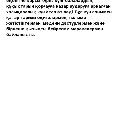
еңбегіне қарсы күрес күні-балалардың
құқықтарын қорғауға назар аударуға арналған
халықаралық күн атап өтіледі. Бұл күн сонымен
қатар тарихи оқиғалармен, ғылыми
жетістіктермен, мәдени дәстүрлермен және
бірнеше қызықты бейресми мерекелермен
байланысты.