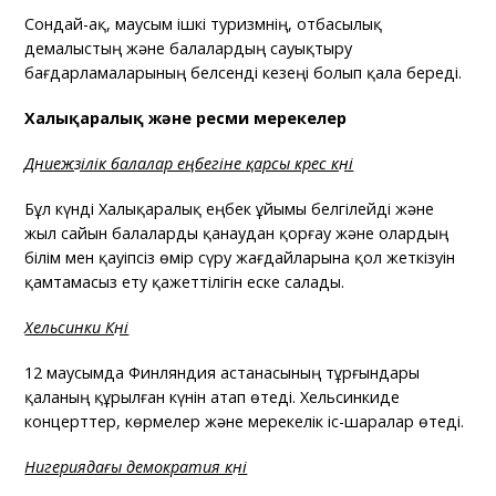
Сондай-ақ, маусым ішкі туризмнің, отбасылық
демалыстың және балалардың сауықтыру
бағдарламаларының белсенді кезеңі болып қала береді.
Халықаралық және ресми мерекелер
Дүниежүзілік балалар еңбегіне қарсы күрес күні
Бұл күнді Халықаралық еңбек ұйымы белгілейді және
жыл сайын балаларды қанаудан қорғау және олардың
білім мен қауіпсіз өмір сүру жағдайларына қол жеткізуін
қамтамасыз ету қажеттілігін еске салады.
Хельсинки Күні
12 маусымда Финляндия астанасының тұрғындары
қаланың құрылған күнін атап өтеді. Хельсинкиде
концерттер, көрмелер және мерекелік іс-шаралар өтеді.
Нигериядағы демократия күні