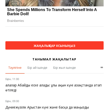
ЖАҢАЛЫҚТАР ҰСЫНЫҢЫЗ
ТАНЫМАЛ ЖАҢАЛЫҚТАР
∞
Тәулігіне
Бір ай ішінде
Бір жыл ішінде
Бүгін, 11:00
Қалалар Абайды еске алады: ұлы ақын күні Қазақстанда атап
өтіледі
Бүгін, 09:00
Дүниежүзілік Арыстан күні және басқа да маңызды