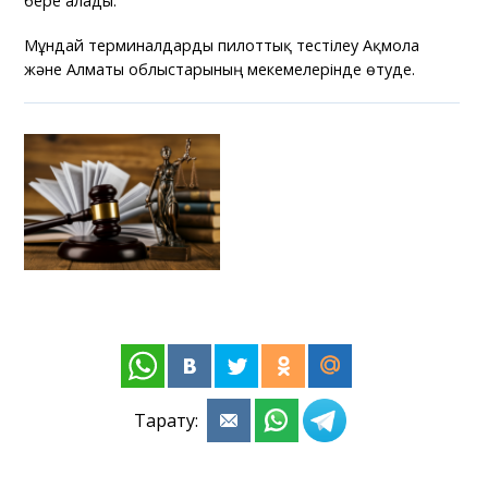
бере алады.
Мұндай терминалдарды пилоттық тестілеу Ақмола
және Алматы облыстарының мекемелерінде өтуде.
Тарату: