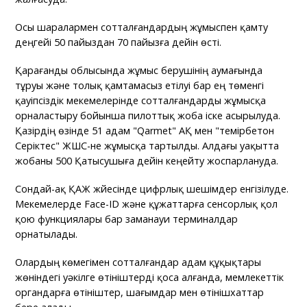
Осы шаралармен сотталғандардың жұмыспен қамту
деңгейі 50 пайыздан 70 пайызға дейін өсті.
Қарағанды облысында жұмыс берушінің аумағында
тұруы және толық қамтамасыз етілуі бар ең төменгі
қауіпсіздік мекемелерінде сотталғандарды жұмысқа
орналастыру бойынша пилоттық жоба іске асырылуда.
Қазірдің өзінде 51 адам "Qarmet" АҚ мен "темірбетон
Серіктес" ЖШС-не жұмысқа тартылды. Алдағы уақытта
жобаны 500 Қатысушыға дейін кеңейту жоспарлануда.
Сондай-ақ ҚАЖ жүйесінде цифрлық шешімдер енгізілуде.
Мекемелерде Face-ID және құжаттарға сенсорлық қол
қою функциялары бар заманауи терминалдар
орнатылады.
Олардың көмегімен сотталғандар адам құқықтары
жөніндегі уәкілге өтініштерді қоса алғанда, мемлекеттік
органдарға өтініштер, шағымдар мен өтінішхаттар