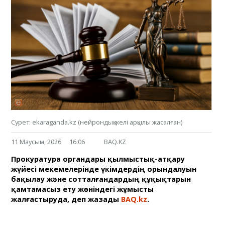
Сурет: ekaraganda.kz (нейрондық желі арқылы жасалған)
11 Маусым, 2026
16:06
BAQ.KZ
Прокуратура органдары қылмыстық-атқару
жүйесі мекемелерінде үкімдердің орындалуын
бақылау және сотталғандардың құқықтарын
қамтамасыз ету жөніндегі жұмысты
жалғастыруда, деп жазады
BAQ.kz
.