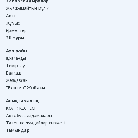
Хабарландырулар
Жылжымайтын мүлік
Авто
Жұмыс
Қызметтер
3D туры
Ауа райы
Қарағанды
Теміртау
Балқаш
Жезқазған
"Блогер" Жобасы
Анықтамалық
КӨЛІК КЕСТЕСІ
Автобус аялдамалары
Төтенше жағдайлар қызметі
Тығындар