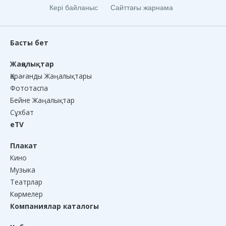
Кері байланыс
Сайттағы жарнама
Басты бет
Жаңалықтар
Қарағанды Жаңалықтары
Фототаспа
Бейне Жаңалықтар
Сұхбат
eTV
Плакат
Кино
Музыка
Театрлар
Көрмелер
Компаниялар каталогы