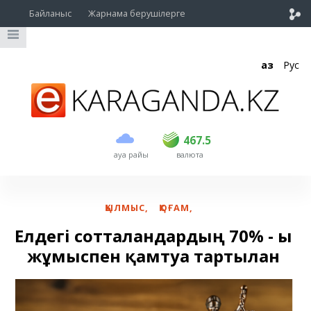
Байланыс
Жарнама берушілерге
Қаз
Рус
сатып алу
сату
USD
466.5
467.5
467.5
ауа райы
валюта
EUR
535
541.5
RUB
5.4
5.47
ҚЫЛМЫС
,
ҚОҒАМ
,
Елдегі сотталғандардың 70% - ы
жұмыспен қамтуға тартылған