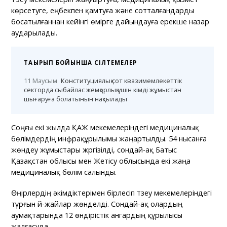
көрсетуге, еңбекпен қамтуға және сотталғандарды
босатылғаннан кейінгі өмірге дайындауға ерекше назар
аударылады.
ТАҚЫРЫП БОЙЫНША СІЛТЕМЕЛЕР
11 Маусым
Конституциялық сот квазимемлекеттік
секторда сыбайлас жемқорлық үшін кімді жұмыстан
шығаруға болатынын нақтылады
Соңғы екі жылда ҚАЖ мекемелеріндегі медициналық
бөлімдердің инфрақұрылымы жаңартылды. 54 нысанға
жөндеу жұмыстары жүргізілді, сондай-ақ Батыс
Қазақстан облысы мен Жетісу облысында екі жаңа
медициналық бөлім салынды.
Өңірлердің әкімдіктерімен бірлесіп түзеу мекемелеріндегі
тұрғын үй-жайлар жөнделді. Сондай-ақ олардың
аумақтарында 12 өндірістік ангардың құрылысы
жалғасуда.