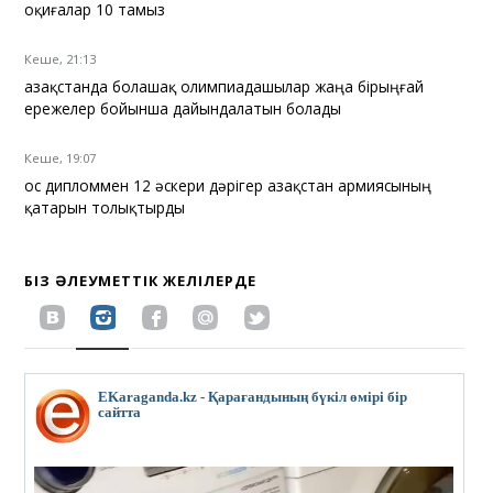
оқиғалар 10 тамыз
Кеше, 21:13
Қазақстанда болашақ олимпиадашылар жаңа бірыңғай
ережелер бойынша дайындалатын болады
Кеше, 19:07
Қос дипломмен 12 әскери дәрігер Қазақстан армиясының
қатарын толықтырды
БІЗ ӘЛЕУМЕТТІК ЖЕЛІЛЕРДЕ
EKaraganda.kz - Қарағандының бүкіл өмірі бір
сайтта