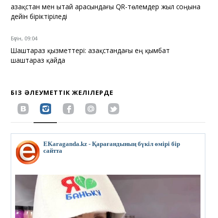
Қазақстан мен Қытай арасындағы QR-төлемдер жыл соңына
дейін біріктіріледі
Бүгін, 09:04
Шаштараз қызметтері: Қазақстандағы ең қымбат
шаштараз қайда
БІЗ ӘЛЕУМЕТТІК ЖЕЛІЛЕРДЕ
EKaraganda.kz - Қарағандының бүкіл өмірі бір
сайтта