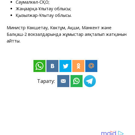
Саумалкөл-СҚО;
Жаңаарқа-Ұлытау облысы;
Қызылжар-Ұлытау облысы.
Министр Көкшетау, Көктұм, Ақши, Манкент және
Балқаш-2 вокзалдарында жұмыстар аяқталып жатқанын
айтты.
Тарату: