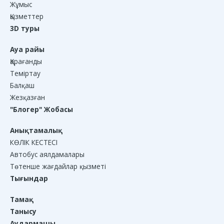
Жұмыс
Қызметтер
3D туры
Ауа райы
Қарағанды
Теміртау
Балқаш
Жезқазған
"Блогер" Жобасы
Анықтамалық
КӨЛІК КЕСТЕСІ
Автобус аялдамалары
Төтенше жағдайлар қызметі
Тығындар
Тамақ
Танысу
Аудармашы