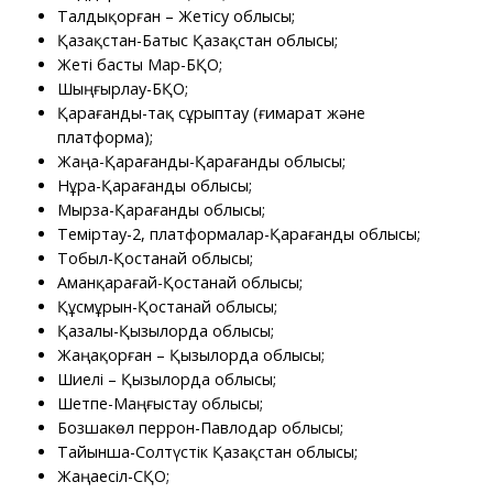
Талдықорған – Жетісу облысы;
Қазақстан-Батыс Қазақстан облысы;
Жеті басты Мар-БҚО;
Шыңғырлау-БҚО;
Қарағанды-тақ сұрыптау (ғимарат және
платформа);
Жаңа-Қарағанды-Қарағанды облысы;
Нұра-Қарағанды облысы;
Мырза-Қарағанды облысы;
Теміртау-2, платформалар-Қарағанды облысы;
Тобыл-Қостанай облысы;
Аманқарағай-Қостанай облысы;
Құсмұрын-Қостанай облысы;
Қазалы-Қызылорда облысы;
Жаңақорған – Қызылорда облысы;
Шиелі – Қызылорда облысы;
Шетпе-Маңғыстау облысы;
Бозшакөл перрон-Павлодар облысы;
Тайынша-Солтүстік Қазақстан облысы;
Жаңаесіл-СҚО;