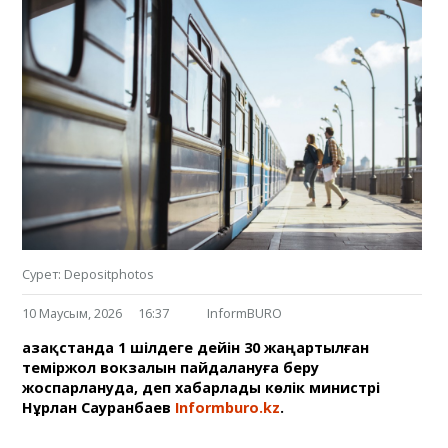
Сурет: Depositphotos
10 Маусым, 2026
16:37
InformBURO
Қазақстанда 1 шілдеге дейін 30 жаңартылған
теміржол вокзалын пайдалануға беру
жоспарлануда, деп хабарлады көлік министрі
Нұрлан Сауранбаев
Informburo.kz
.