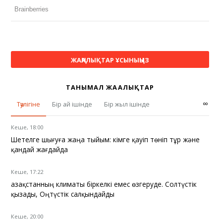
ЖАҢАЛЫҚТАР ҰСЫНЫҢЫЗ
ТАНЫМАЛ ЖАҢАЛЫҚТАР
∞
Тәулігіне
Бір ай ішінде
Бір жыл ішінде
Кеше, 18:00
Шетелге шығуға жаңа тыйым: кімге қауіп төніп тұр және
қандай жағдайда
Кеше, 17:22
Қазақстанның климаты біркелкі емес өзгеруде. Солтүстік
қызады, Оңтүстік салқындайды
Кеше, 20:00