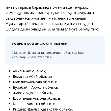
Үкімет отырысы барысында ол елімізде теміржол
инфрақұрылымын жаңғырту мен салудың ауқымды
бағдарламасы жүргізіліп жатқанын еске салды.
Жұмыстар 124 теміржол вокзалында жүргізілуде. 1
шілдеге дейін олардың 30 ы пайдалануға берілуі тиіс:
ТАҚЫРЫП БОЙЫНША СІЛТЕМЕЛЕР
9 Маусым
Қазақстанда қосымша пойыздар іске
қосылады - бағыттар тізімі
Ауыл-Абай облысы;
Белағаш-Абай облысы;
Макинка-Ақмола облысы;
Бурабай – Ақмола облысы;
Жақсы-Ақмола облысы;
Шортанды-Ақмола облысы;
Қонаев-Алматы облысы;
Риддер-Шығыс Қазақстан облысы;