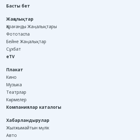
Басты бет
Жаңалықтар
Қарағанды Жаңалықтары
Фототаспа
Бейне Жаңалықтар
Сұхбат
eTV
Плакат
Кино
Музыка
Театрлар
Көрмелер
Компаниялар каталогы
Хабарландырулар
Жылжымайтын мүлік
Авто