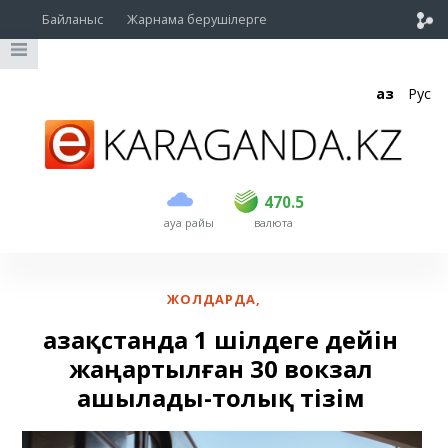
Байланыс
Жарнама берушілерге
Қаз
Рус
сатып алу
сату
USD
468.5
470.5
470.5
ауа райы
валюта
EUR
539
544
RUB
5.51
5.58
ЖОЛДАРДА
,
Қазақстанда 1 шілдеге дейін
жаңартылған 30 вокзал
ашылады-толық тізім