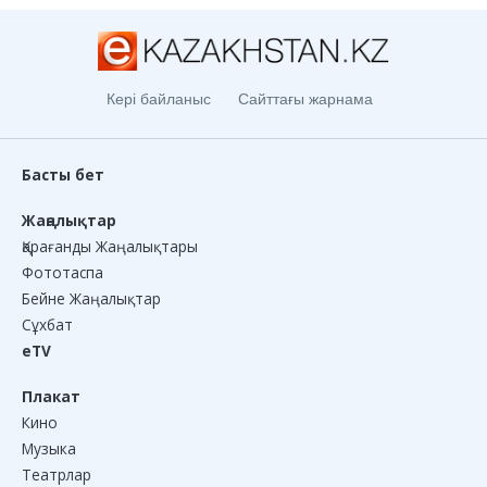
Кері байланыс
Сайттағы жарнама
Басты бет
Жаңалықтар
Қарағанды Жаңалықтары
Фототаспа
Бейне Жаңалықтар
Сұхбат
eTV
Плакат
Кино
Музыка
Театрлар