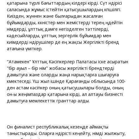
қатарына түрлі бағыттардың өкілдері кірді. Сүт өндірісі
саласында жұмыс істейтін қатысушылардың көпшілігі.
Киізден, жүннен және былғарыдан жасалған
бұйымдарды, көкөністер мен жемістерді терең өңдейтін
өнімдерді, ұлттық дәмге негізделген тәттілерді,
кәдесыйларды, ұлттық зергерлік бұйымдар мен
киімдерді өндірушілер де ең жақсы Жергілікті бренд
атағына үміткер.
"Атамекен" Ұлттық Кәсіпкерлер Палатасы іске асыратын
"бір ауыл – бір өнім" жобасы жергілікті брендтерді
дамытуға және оларды жаңа нарықтарға шығаруға
көмектеседі. Үш жыл ішінде Қарағанды облысында 100-
ден астам кәсіпкер оның қатысушылары болды, оның
он-ы жеңімпаздар қатарына кірді, ал алтауы бизнесті
дамытуға мемлекеттік гранттар алды.
Он финалист республикалық кезеңде аймақты
таныстырады. Оларға өндірісті кеңейту, өнімді жылжыту,