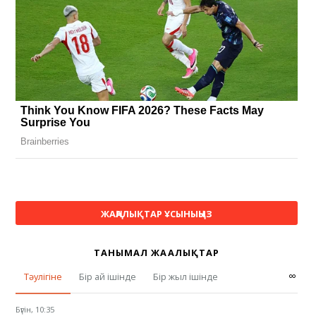
ЖАҢАЛЫҚТАР ҰСЫНЫҢЫЗ
ТАНЫМАЛ ЖАҢАЛЫҚТАР
∞
Тәулігіне
Бір ай ішінде
Бір жыл ішінде
Бүгін, 10:35