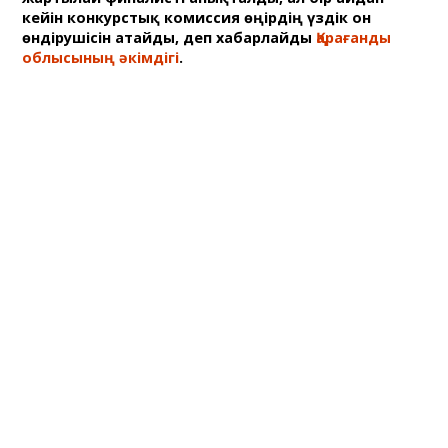
кейін конкурстық комиссия өңірдің үздік он
өндірушісін атайды, деп хабарлайды
Қарағанды
облысының әкімдігі
.