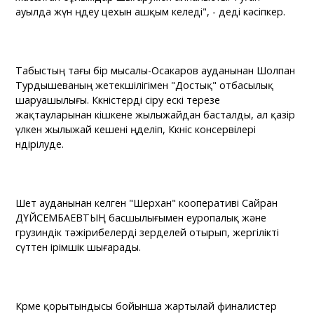
ауылда жүн өңдеу цехын ашқым келеді", - деді кәсіпкер.
Табыстың тағы бір мысалы-Осакаров ауданынан Шолпан
Турдышеваның жетекшілігімен "Достық" отбасылық
шаруашылығы. Көкөністерді өсіру ескі терезе
жақтауларынан кішкене жылыжайдан басталды, ал қазір
үлкен жылыжай кешені өңделіп, Көкөніс консервілері
өндірілуде.
Шет ауданынан келген "Шерхан" кооперативі Сайран
ДҮЙСЕМБАЕВТЫҢ басшылығымен еуропалық және
грузиндік тәжірибелерді зерделей отырып, жергілікті
сүттен ірімшік шығарады.
Көрме қорытындысы бойынша жартылай финалистер