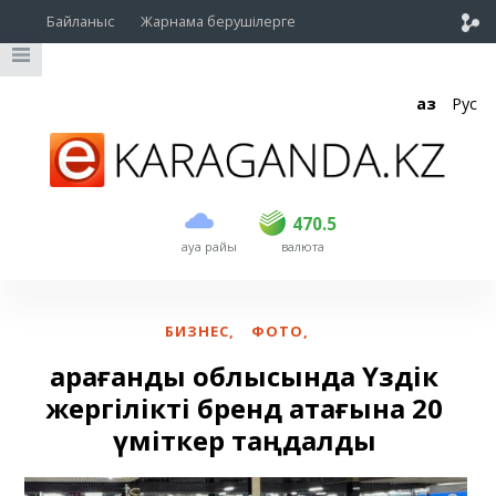
Байланыс
Жарнама берушілерге
Қаз
Рус
сатып алу
сату
USD
468.5
470.5
470.5
ауа райы
валюта
EUR
539
544
RUB
5.51
5.58
БИЗНЕС
,
ФОТО
,
Қарағанды облысында Үздік
жергілікті бренд атағына 20
үміткер таңдалды