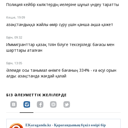
Полиция кейбір көліктердің иелеріне шұғыл үндеу таратты
Кеше, 19:09
Қазақстандыққа жайлы өмір сүру үшін қанша ақша қажет
Бүгін, 09:32
Иммигранттар қазақ тілін білуге тексеріледі: бағасы мен
шарттары аталған
Бүгін, 13:05
Әлемде осы танымал өнімге бағаның 334% - ға өсуі орын
алды: Қазақстанда жағдай қалай
БІЗ ӘЛЕУМЕТТІК ЖЕЛІЛЕРДЕ
EKaraganda.kz - Қарағандының бүкіл өмірі бір