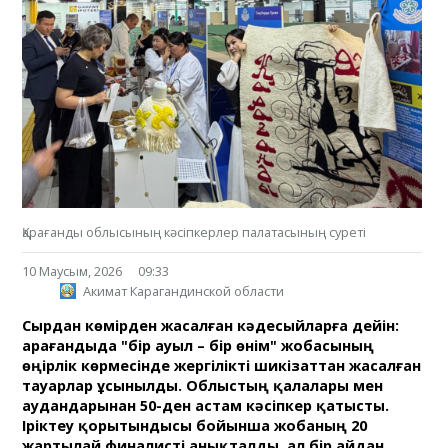
Қарағанды облысының кәсіпкерлер палатасының суреті
10 Маусым, 2026
09:33
Акимат Карагандинской области
Сырдан көмірден жасалған кәдесыйларға дейін:
Қарағандыда "бір ауыл – бір өнім" жобасының
өңірлік көрмесінде жергілікті шикізаттан жасалған
тауарлар ұсынылды. Облыстың қалалары мен
аудандарынан 50-ден астам кәсіпкер қатысты.
Іріктеу қорытындысы бойынша жобаның 20
жартылай финалисті анықталды, ал бір айдан