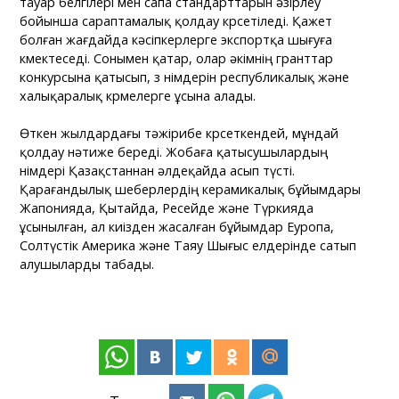
тауар белгілері мен сапа стандарттарын әзірлеу
бойынша сараптамалық қолдау көрсетіледі. Қажет
болған жағдайда кәсіпкерлерге экспортқа шығуға
көмектеседі. Сонымен қатар, олар әкімнің гранттар
конкурсына қатысып, өз өнімдерін республикалық және
халықаралық көрмелерге ұсына алады.
Өткен жылдардағы тәжірибе көрсеткендей, мұндай
қолдау нәтиже береді. Жобаға қатысушылардың
өнімдері Қазақстаннан әлдеқайда асып түсті.
Қарағандылық шеберлердің керамикалық бұйымдары
Жапонияда, Қытайда, Ресейде және Түркияда
ұсынылған, ал киізден жасалған бұйымдар Еуропа,
Солтүстік Америка және Таяу Шығыс елдерінде сатып
алушыларды табады.