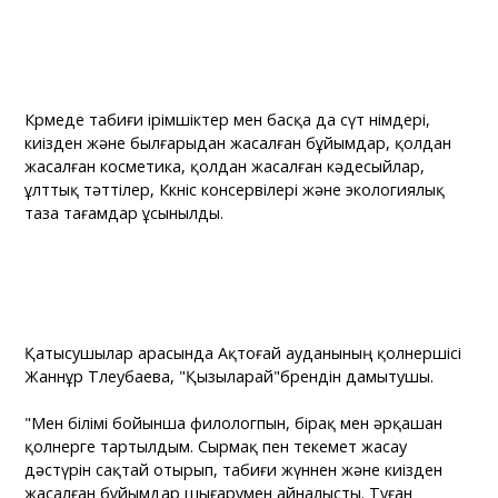
Көрмеде табиғи ірімшіктер мен басқа да сүт өнімдері,
киізден және былғарыдан жасалған бұйымдар, қолдан
жасалған косметика, қолдан жасалған кәдесыйлар,
ұлттық тәттілер, Көкөніс консервілері және экологиялық
таза тағамдар ұсынылды.
Қатысушылар арасында Ақтоғай ауданының қолөнершісі
Жаннұр Төлеубаева, "Қызыларай"брендін дамытушы.
"Мен білімі бойынша филологпын, бірақ мен әрқашан
қолөнерге тартылдым. Сырмақ пен текемет жасау
дәстүрін сақтай отырып, табиғи жүннен және киізден
жасалған бұйымдар шығарумен айналысты. Туған