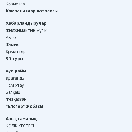
Көрмелер
Компаниялар каталогы
Хабарландырулар
Жылжымайтын мүлік
Авто
Жұмыс
Қызметтер
3D туры
Ауа райы
Қарағанды
Теміртау
Балқаш
Жезқазған
"Блогер" Жобасы
Анықтамалық
КӨЛІК КЕСТЕСІ