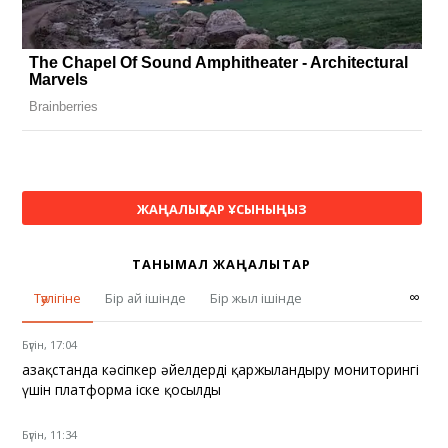
ЖАҢАЛЫҚТАР ҰСЫНЫҢЫЗ
ТАНЫМАЛ ЖАҢАЛЫҚТАР
∞
Тәулігіне
Бір ай ішінде
Бір жыл ішінде
Бүгін, 17:04
Қазақстанда кәсіпкер әйелдерді қаржыландыру мониторингі
үшін платформа іске қосылды
Бүгін, 11:34