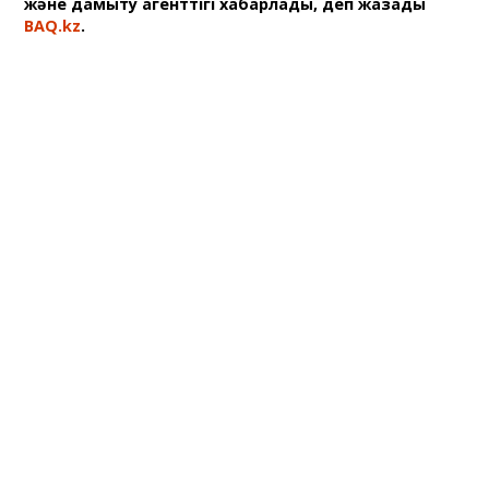
және дамыту агенттігі хабарлады, деп жазады
BAQ.kz
.