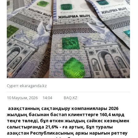
Сурет: ekaraganda.kz
10 Маусым, 2026
14:04
BAQ.KZ
Қазақстанның сақтандыру компаниялары 2026
жылдың басынан бастап клиенттерге 160,4 млрд
теңге төледі, бұл өткен жылдың сәйкес кезеңімен
салыстырғанда 21,6% - ға артық. Бұл туралы
Қазақстан Республикасының Қаржы нарығын реттеу