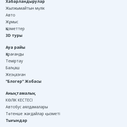
Хабарландырулар
Жылжымайтын мүлік
Авто
Жұмыс
Қызметтер
3D туры
Ауа райы
Қарағанды
Теміртау
Балқаш
Жезқазған
"Блогер" Жобасы
Анықтамалық
КӨЛІК КЕСТЕСІ
Автобус аялдамалары
Төтенше жағдайлар қызметі
Тығындар