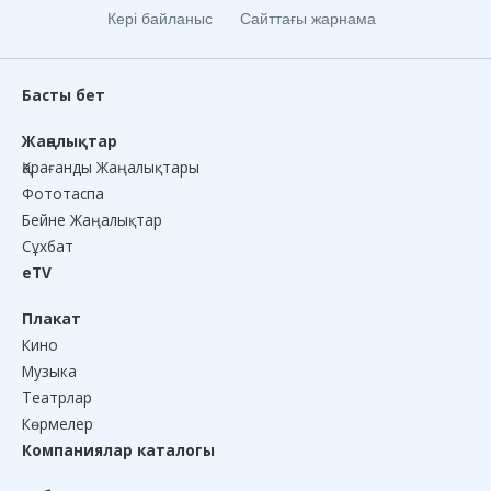
Кері байланыс
Сайттағы жарнама
Басты бет
Жаңалықтар
Қарағанды Жаңалықтары
Фототаспа
Бейне Жаңалықтар
Сұхбат
eTV
Плакат
Кино
Музыка
Театрлар
Көрмелер
Компаниялар каталогы