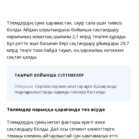
Төлемдердің өсуіне қарамастан, сәуір сала үшін тиімсіз
болды. Айдың қорытындысы бойынша сақтандыру
нарығының жиынтық шығыны 2,1 млрд теңгені құрады.
Бұл ретте жыл басынан бері сақтандыру ұйымдары 29,7
млрд теңге таза пайда тауып, оң қаржылық нәтижені
сақтап қалды.
ТАҚЫРЫП БОЙЫНША СІЛТЕМЕЛЕР
9 Маусым
Серпілістер мен апаттар қаупі: Қазақстанда
гидроқұрылыстарды ауқымды тексеру басталды
Төлемдер нарыққа қарағанда тез өсуде
Төлемдердің өсуінің негізгі факторы ерікті жеке
сақтандыру болды. Дәл осы сегмент клиенттерге
өтемақы көлемінің айтарлықтай өсуін қамтамасыз етті.