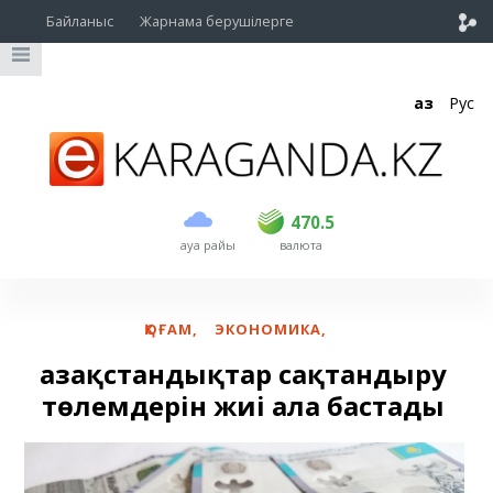
Байланыс
Жарнама берушілерге
Қаз
Рус
сатып алу
сату
USD
469.5
470.5
470.5
ауа райы
валюта
EUR
539
543
RUB
5.45
5.53
ҚОҒАМ
,
ЭКОНОМИКА
,
Қазақстандықтар сақтандыру
төлемдерін жиі ала бастады