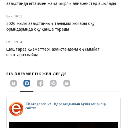
Қазақстанда Қытаймен жаңа өңірлік авиарейстер ашылады
Бүгін, 10:35
2026 жылы Қазақстанның танымал жоғары оқу
орындарында оқу қанша тұрады
Бүгін, 09:04
Шаштараз қызметтері: Қазақстандағы ең қымбат
шаштараз қайда
БІЗ ӘЛЕУМЕТТІК ЖЕЛІЛЕРДЕ
EKaraganda.kz - Қарағандының бүкіл өмірі бір
сайтта