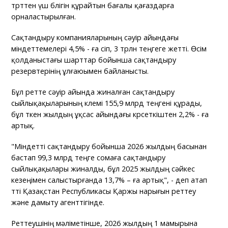
төрттен үш бөлігін құрайтын бағалы қағаздарға
орналастырылған.
Сақтандыру компанияларының сәуір айындағы
міндеттемелері 4,5% - ға өсіп, 3 трлн теңгеге жетті. Өсім
қолданыстағы шарттар бойынша сақтандыру
резервтерінің ұлғаюымен байланысты.
Бұл ретте сәуір айында жиналған сақтандыру
сыйлықақыларының көлемі 155,9 млрд теңгені құрады,
бұл өткен жылдың ұқсас айындағы көрсеткіштен 2,2% - ға
артық.
"Міндетті сақтандыру бойынша 2026 жылдың басынан
бастап 99,3 млрд теңге сомаға сақтандыру
сыйлықақылары жиналды, бұл 2025 жылдың сәйкес
кезеңімен салыстырғанда 13,7% – ға артық", - деп атап
өтті Қазақстан Республикасы Қаржы нарығын реттеу
және дамыту агенттігінде.
Реттеушінің мәліметінше, 2026 жылдың 1 мамырына