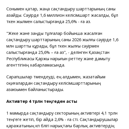
Сонымен қатар, жаңа сақтандыру шарттарының саны
азайды. Сәуірде 1,6 миллион келісімшарт жасалды, бұл
өткен жылмен салыстырғанда 25,6% - ға аз.
"Жеке және заңды тұлғалар бойынша жасалған
сақтандыру шарттарының саны 2026 жылғы сәуірде 1,6
млн шартты құрады, бұл өткен жылғы сәуірмен
салыстырғанда 25,6% – ға аз", - делінген Қазақстан
Республикасы Қаржы нарығын реттеу және дамыту
агенттігінің хабарламасында.
Сарапшылар төмендеуді, ең алдымен, жазатайым
оқиғалардан сақтандыру келісімшарттарының
азаюымен байланыстырады.
Активтер 4 трлн теңгеден асты
1 мамырда сақтандыру секторының активтері 4,1 трлн
теңгеге жетіп, бір айда 2,6% - ға өсті. Сақтандырушылар
қаражатының көп бөлігі нарықтағы барлық активтердің