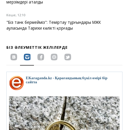
мерзімдері аталды
Кеше, 12:10
"Біз танк бермейміз": Теміртау тұрғындары МЖК
ауласында Тарихи көлікті қорғады
БІЗ ӘЛЕУМЕТТІК ЖЕЛІЛЕРДЕ
EKaraganda.kz - Қарағандының бүкіл өмірі бір
сайтта