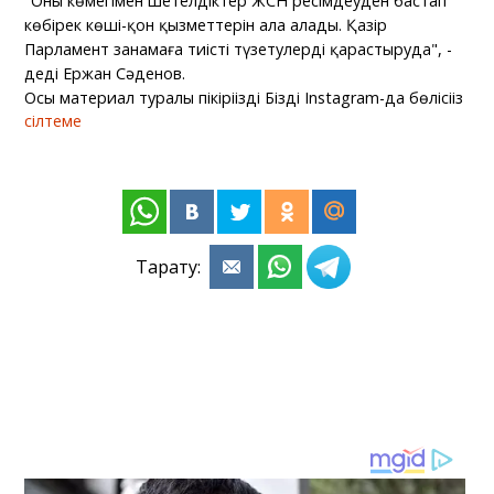
"Оның көмегімен шетелдіктер ЖСН ресімдеуден бастап
көбірек көші-қон қызметтерін ала алады. Қазір
Парламент заңнамаға тиісті түзетулерді қарастыруда", -
деді Ержан Сәденов.
Осы материал туралы пікіріңізді Біздің Instagram-да бөлісіңіз
сілтеме
Тарату: