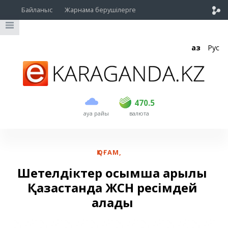
Байланыс
Жарнама берушілерге
Қаз
Рус
сатып алу
сату
USD
468.5
470.5
470.5
ауа райы
валюта
EUR
539
544
RUB
5.53
5.6
ҚОҒАМ
,
Шетелдіктер қосымша арқылы
Қазақстанда ЖСН ресімдей
алады