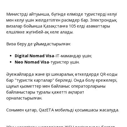
Министрдің айтуынша, бүгінде елімізде туристердің келуі
мен келуі үшін жеңілдетілген рәсімдер бар. Электрондық
визалар бойынша Қазақстанға 105 елдің азаматтары
елшілікке жүгінбей-ақ келе алады.
Виза беру де ұйымдастырылған:
Digital Nomad Visa
-IT-мамандар үшін;
Neo Nomad Visa
-туристер үшін.
Әуежайларда және ірі шекаралық өткелдерде QR-коды
бар "туристік карталар" беріледі. Онда болу ережелері,
шұғыл қызметтер мен байланыс операторларының
байланыстары туралы қажетті ақпарат
орналастырылған.
Сонымен қатар, QazETA мобильді қосымшасы жасалуда.