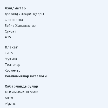
Жаңалықтар
Қарағанды Жаңалықтары
Фототаспа
Бейне Жаңалықтар
Сұхбат
eTV
Плакат
Кино
Музыка
Театрлар
Көрмелер
Компаниялар каталогы
Хабарландырулар
Жылжымайтын мүлік
Авто
Жұмыс