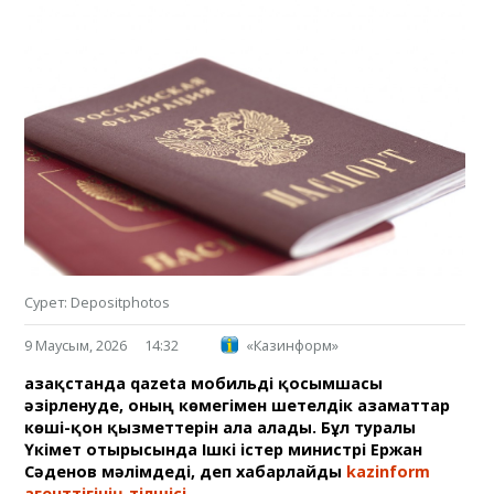
Сурет: Depositphotos
9 Маусым, 2026
14:32
«Казинформ»
Қазақстанда qazeta мобильді қосымшасы
әзірленуде, оның көмегімен шетелдік азаматтар
көші-қон қызметтерін ала алады. Бұл туралы
Үкімет отырысында Ішкі істер министрі Ержан
Сәденов мәлімдеді, деп хабарлайды
kazinform
агенттігінің тілшісі.