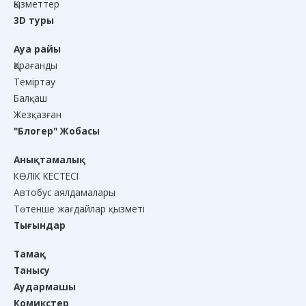
Қызметтер
3D туры
Ауа райы
Қарағанды
Теміртау
Балқаш
Жезқазған
"Блогер" Жобасы
Анықтамалық
КӨЛІК КЕСТЕСІ
Автобус аялдамалары
Төтенше жағдайлар қызметі
Тығындар
Тамақ
Танысу
Аудармашы
Комикстер