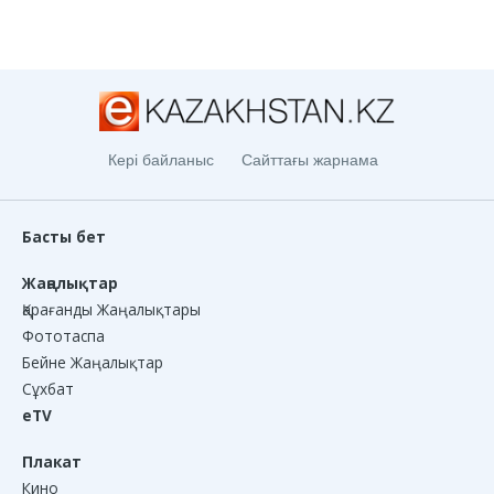
Кері байланыс
Сайттағы жарнама
Басты бет
Жаңалықтар
Қарағанды Жаңалықтары
Фототаспа
Бейне Жаңалықтар
Сұхбат
eTV
Плакат
Кино