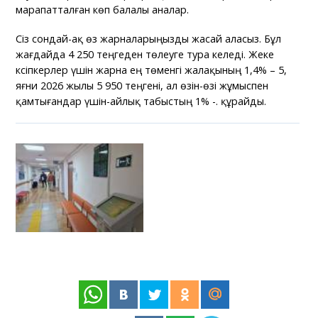
марапатталған көп балалы аналар.
Сіз сондай-ақ өз жарналарыңызды жасай аласыз. Бұл
жағдайда 4 250 теңгеден төлеуге тура келеді. Жеке
кәсіпкерлер үшін жарна ең төменгі жалақының 1,4% – 5,
яғни 2026 жылы 5 950 теңгені, ал өзін-өзі жұмыспен
қамтығандар үшін-айлық табыстың 1% -. құрайды.