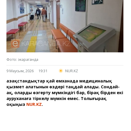
Фото: экараганда
9 Маусым, 2026
19:31
NUR.KZ
Қазақстандықтар қай емханада медициналық
қызмет алатынын өздері таңдай алады. Сондай-
ақ, оларды өзгерту мүмкіндігі бар, бірақ бірден екі
ауруханаға тіркелу мүмкін емес. Толығырақ
оқыңыз
NUR.KZ
.