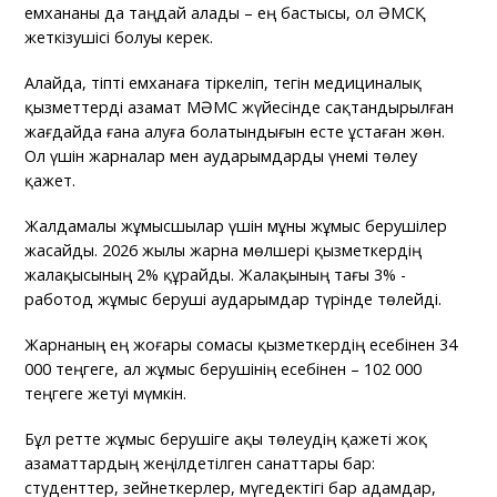
емхананы да таңдай алады – ең бастысы, ол ӘМСҚ
жеткізушісі болуы керек.
Алайда, тіпті емханаға тіркеліп, тегін медициналық
қызметтерді азамат МӘМС жүйесінде сақтандырылған
жағдайда ғана алуға болатындығын есте ұстаған жөн.
Ол үшін жарналар мен аударымдарды үнемі төлеу
қажет.
Жалдамалы жұмысшылар үшін мұны жұмыс берушілер
жасайды. 2026 жылы жарна мөлшері қызметкердің
жалақысының 2% құрайды. Жалақының тағы 3% -
работод жұмыс беруші аударымдар түрінде төлейді.
Жарнаның ең жоғары сомасы қызметкердің есебінен 34
000 теңгеге, ал жұмыс берушінің есебінен – 102 000
теңгеге жетуі мүмкін.
Бұл ретте жұмыс берушіге ақы төлеудің қажеті жоқ
азаматтардың жеңілдетілген санаттары бар:
студенттер, зейнеткерлер, мүгедектігі бар адамдар,