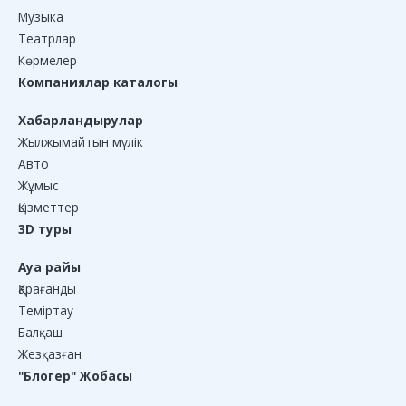
Музыка
Театрлар
Көрмелер
Компаниялар каталогы
Хабарландырулар
Жылжымайтын мүлік
Авто
Жұмыс
Қызметтер
3D туры
Ауа райы
Қарағанды
Теміртау
Балқаш
Жезқазған
"Блогер" Жобасы