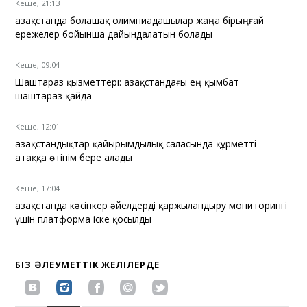
Кеше, 21:13
Қазақстанда болашақ олимпиадашылар жаңа бірыңғай
ережелер бойынша дайындалатын болады
Кеше, 09:04
Шаштараз қызметтері: Қазақстандағы ең қымбат
шаштараз қайда
Кеше, 12:01
Қазақстандықтар қайырымдылық саласында құрметті
атаққа өтінім бере алады
Кеше, 17:04
Қазақстанда кәсіпкер әйелдерді қаржыландыру мониторингі
үшін платформа іске қосылды
БІЗ ӘЛЕУМЕТТІК ЖЕЛІЛЕРДЕ