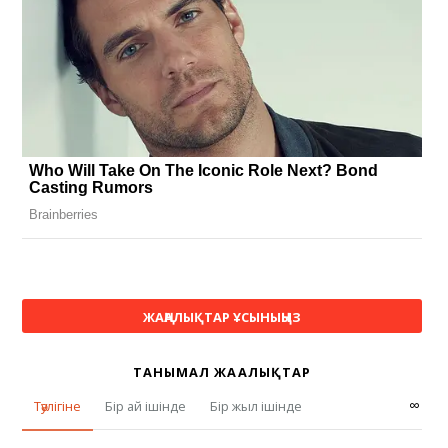
ЖАҢАЛЫҚТАР ҰСЫНЫҢЫЗ
ТАНЫМАЛ ЖАҢАЛЫҚТАР
∞
Тәулігіне
Бір ай ішінде
Бір жыл ішінде