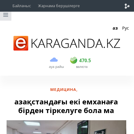
Байланыс
Жарнама берушілерге
Қаз
Рус
сатып алу
сату
USD
469.5
470.5
470.5
ауа райы
валюта
EUR
539
543
RUB
5.45
5.53
МЕДИЦИНА
,
Қазақстандағы екі емханаға
бірден тіркелуге бола ма