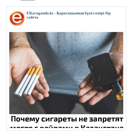
EKaraganda.kz - Қарағандының бүкіл өмірі бір
сайтта