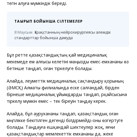
тегін алуға мүмкіндік береді.
ТАҚЫРЫП БОЙЫНША СІЛТЕМЕЛЕР
8 Маусым
Қазақстанның нейрохирургиясы әлемдік
стандарттар бойынша дамуда
Бұл ретте қазақстандықтың қай медициналық
мекемеде ем алғысы келетіні маңызды емес-емхананы өз
бетінше таңдап, оған тіркелуге болады.
Алайда, әлеуметтік медициналық сақтандыру қорының
(ӘМСҚ) Алматы филиалында еске салғандай, бірден
бірнеше медициналық ұйымдарды таңдап, әрқайсысына
тіркелу мүмкін емес – тек біреуін таңдау керек.
Алайда, бұл аурухананы таңдап, қазақстандық оған
мәңгілікке бекітілген дегенді білдірмейді-оны өзгертуге
болады. Таңдауға ешқандай шектеулер жоқ, яғни
қазақстандықтар мемлекеттік емхананы да, жеке