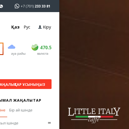
+7 (701)
233 33 81
Қаз
Рус
Кіру
сатып алу
сату
USD
468.5
470.5
470.5
ауа райы
валюта
EUR
539
544
RUB
5.51
5.58
АҢАЛЫҚТАР ҰСЫНЫҢЫЗ
ЫМАЛ ЖАҢАЛЫҚТАР
гіне
Бір ай ішінде
∞
жыл ішінде