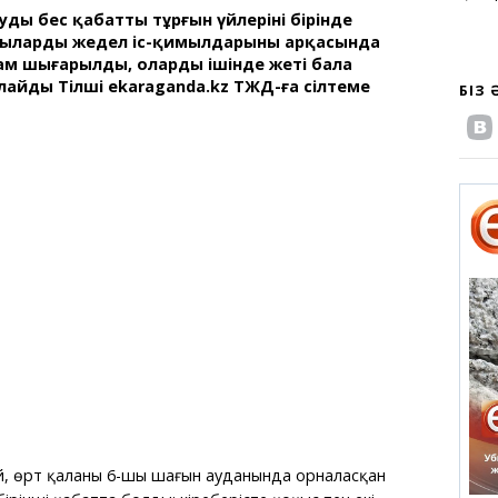
дың бес қабатты тұрғын үйлерінің бірінде
ылардың жедел іс-қимылдарының арқасында
ам шығарылды, олардың ішінде жеті бала
лайды Тілші ekaraganda.kz ТЖД-ға сілтеме
БІЗ
, өрт қаланың 6-шы шағын ауданында орналасқан