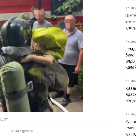
Қарағанды
Теміртау
Кеше,
Балқаш
Шете
Жезқазған
кімге
қанд
Кеше,
Әлем
Анықтамалық
баға
КӨЛІК КЕСТЕСІ
алды
Автобус аялдамалары
қала
Төтенше жағдайлар
қызметі
Кеше,
Компаниялар каталогы
Қаза
Шиналарды сатып
арас
алыңыз, оңай!
соңын
Кеше,
ншот
Қаза
емес
eKaraganda
қыза