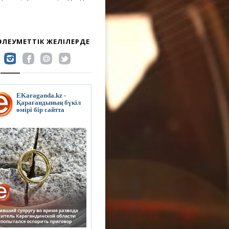
 ӘЛЕУМЕТТІК ЖЕЛІЛЕРДЕ
EKaraganda.kz -
Қарағандының бүкіл
өмірі бір сайтта