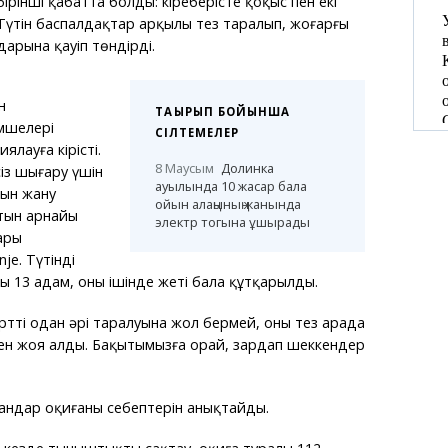
ірінші қабатта болды: кіреберісте қоқыс пен екі
 Түтін баспалдақтар арқылы тез таралып, жоғарғы
арына қауіп төндірді.
н
ТАҚЫРЫП БОЙЫНША
мшелері
СІЛТЕМЕЛЕР
лауға кірісті.
8 Маусым
Долинка
із шығару үшін
ауылында 10 жасар бала
рын жану
ойын алаңының жанында
тын арнайы
электр тогына ұшырады
ары
je. Түтінді
ы 13 адам, оның ішінде жеті бала құтқарылды.
ттің одан әрі таралуына жол бермей, оны тез арада
ен жоя алды. Бақытымызға орай, зардап шеккендер
мандар оқиғаның себептерін анықтайды.