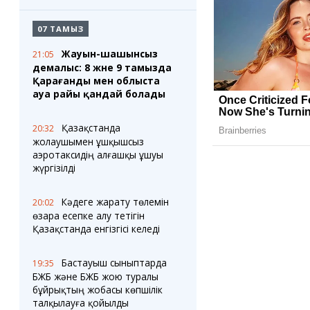
07 ТАМЫЗ
Жауын-шашынсыз
21:05
демалыс: 8 және 9 тамызда
Қарағанды мен облыста
ауа райы қандай болады
Қазақстанда
20:32
жолаушымен ұшқышсыз
аэротаксидің алғашқы ұшуы
жүргізілді
Кәдеге жарату төлемін
20:02
өзара есепке алу тетігін
Қазақстанда енгізгісі келеді
Бастауыш сыныптарда
19:35
БЖБ және БЖБ жою туралы
бұйрықтың жобасы көпшілік
талқылауға қойылды