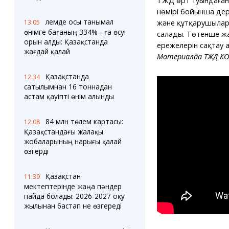
ТЖД өрт туындаған 
нөмірі бойынша дере
Әлемде осы танымал
13:05
және құтқарушыларды
өнімге бағаның 334% - ға өсуі
салады. Төтенше жа
орын алды: Қазақстанда
ережелерін сақтау 
жағдай қалай
Материалда ТЖД КО
Қазақстанда
12:34
сатылымнан 16 тоннадан
астам қауіпті өнім алынды
84 млн төлем картасы:
12:08
Қазақстандағы жалақы
жобаларының нарығы қалай
өзгерді
Қазақстан
11:39
мектептерінде жаңа пәндер
пайда болады: 2026-2027 оқу
жылынан бастап не өзгереді