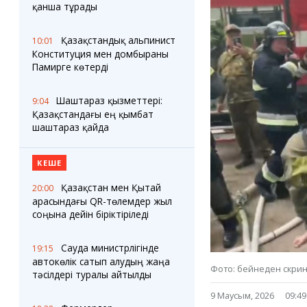
Блогер лентасы
Веб-камералар
қанша тұрады
Соққылар
Тығындар
Фотокомикстер
Қарағанды Картасы
Қазақстандық альпинист
10:01
Аптаның коллажы
Ұйымдар
Конституция мен домбыраны
Ешкин жұлдыз
Менің учаскелік
Памирге көтерді
жорамалы
Жолдарды жабу
Шаштараз қызметтері:
9:04
Қазақстандағы ең қымбат
Қызметтер
Медиа
шаштараз қайда
Аудармашы
Фото
Бейне
КЕШЕ
3D туры
Timelapse
Қазақстан мен Қытай
20:00
арасындағы QR-төлемдер жыл
соңына дейін біріктіріледі
Сауда министрлігінде
19:15
автокөлік сатып алудың жаңа
Фото: бейнеден скри
тәсілдері туралы айтылды
9 Маусым, 2026
09:49