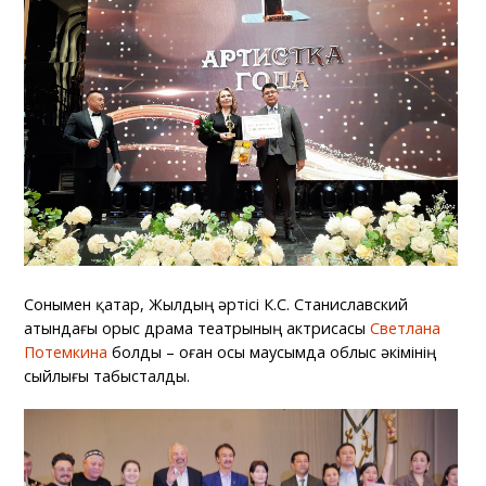
Сонымен қатар, Жылдың әртісі К.С. Станиславский
атындағы орыс драма театрының актрисасы
Светлана
Потемкина
болды – оған осы маусымда облыс әкімінің
сыйлығы табысталды.