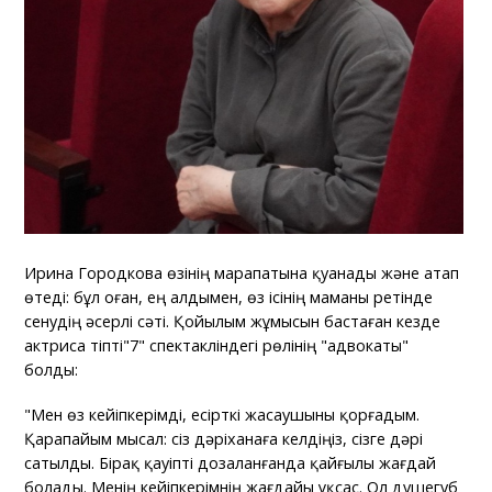
Ирина Городкова өзінің марапатына қуанады және атап
өтеді: бұл оған, ең алдымен, өз ісінің маманы ретінде
сенудің әсерлі сәті. Қойылым жұмысын бастаған кезде
актриса тіпті"7" спектакліндегі рөлінің "адвокаты"
болды:
"Мен өз кейіпкерімді, есірткі жасаушыны қорғадым.
Қарапайым мысал: сіз дәріханаға келдіңіз, сізге дәрі
сатылды. Бірақ қауіпті дозаланғанда қайғылы жағдай
болады. Менің кейіпкерімнің жағдайы ұқсас. Ол душегуб