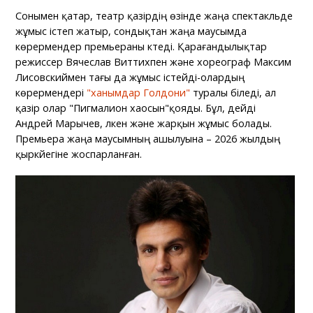
Сонымен қатар, театр қазірдің өзінде жаңа спектакльде
жұмыс істеп жатыр, сондықтан жаңа маусымда
көрермендер премьераны күтеді. Қарағандылықтар
режиссер Вячеслав Виттихпен және хореограф Максим
Лисовскиймен тағы да жұмыс істейді-олардың
көрермендері
"ханымдар Голдони"
туралы біледі, ал
қазір олар "Пигмалион хаосын"қояды. Бұл, дейді
Андрей Марычев, үлкен және жарқын жұмыс болады.
Премьера жаңа маусымның ашылуына – 2026 жылдың
қыркүйегіне жоспарланған.