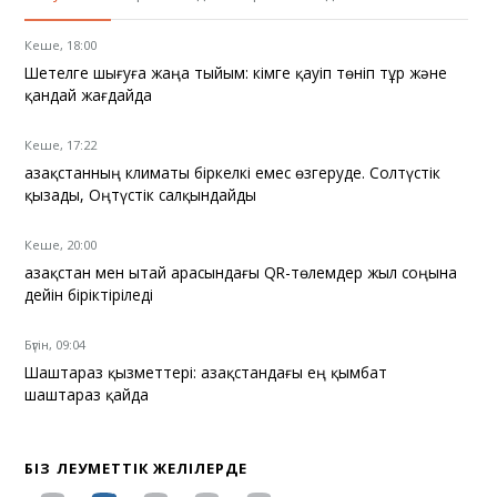
Кеше, 18:00
Шетелге шығуға жаңа тыйым: кімге қауіп төніп тұр және
қандай жағдайда
Кеше, 17:22
Қазақстанның климаты біркелкі емес өзгеруде. Солтүстік
қызады, Оңтүстік салқындайды
Кеше, 20:00
Қазақстан мен Қытай арасындағы QR-төлемдер жыл соңына
дейін біріктіріледі
Бүгін, 09:04
Шаштараз қызметтері: Қазақстандағы ең қымбат
шаштараз қайда
БІЗ ӘЛЕУМЕТТІК ЖЕЛІЛЕРДЕ