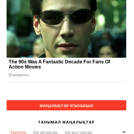
ЖАҢАЛЫҚТАР ҰСЫНЫҢЫЗ
ТАНЫМАЛ ЖАҢАЛЫҚТАР
∞
Тәулігіне
Бір ай ішінде
Бір жыл ішінде