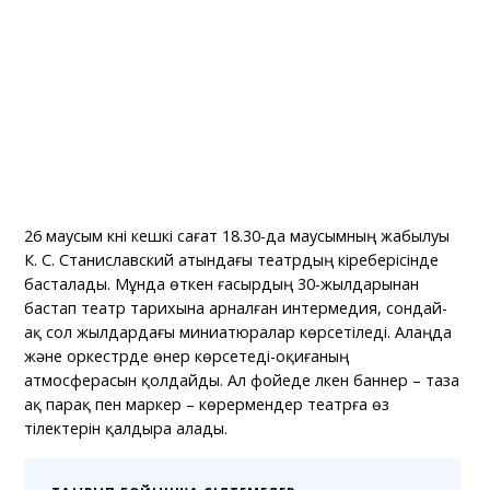
26 маусым күні кешкі сағат 18.30-да маусымның жабылуы
К. С. Станиславский атындағы театрдың кіреберісінде
басталады. Мұнда өткен ғасырдың 30-жылдарынан
бастап театр тарихына арналған интермедия, сондай-
ақ сол жылдардағы миниатюралар көрсетіледі. Алаңда
және оркестрде өнер көрсетеді-оқиғаның
атмосферасын қолдайды. Ал фойеде үлкен баннер – таза
ақ парақ пен маркер – көрермендер театрға өз
тілектерін қалдыра алады.