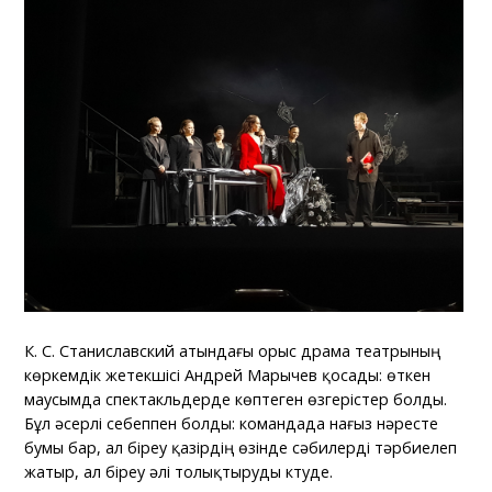
К. С. Станиславский атындағы орыс драма театрының
көркемдік жетекшісі Андрей Марычев қосады: өткен
маусымда спектакльдерде көптеген өзгерістер болды.
Бұл әсерлі себеппен болды: командада нағыз нәресте
бумы бар, ал біреу қазірдің өзінде сәбилерді тәрбиелеп
жатыр, ал біреу әлі толықтыруды күтуде.