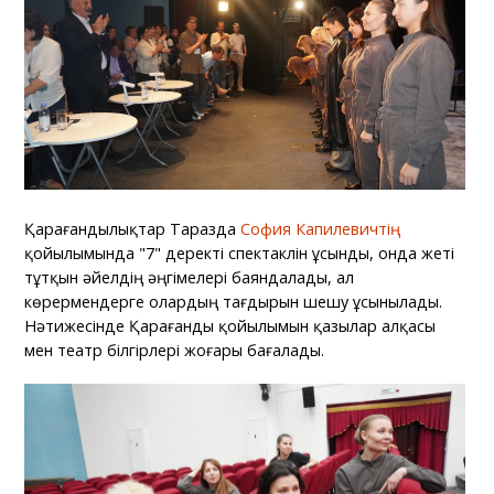
Қарағандылықтар Таразда
София Капилевичтің
қойылымында "7" деректі спектаклін ұсынды, онда жеті
тұтқын әйелдің әңгімелері баяндалады, ал
көрермендерге олардың тағдырын шешу ұсынылады.
Нәтижесінде Қарағанды қойылымын қазылар алқасы
мен театр білгірлері жоғары бағалады.