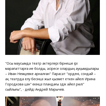
"Осы маусымда театр актерлері бірнеше ірі
марапаттарға ие болды, әсіресе олардың ауқымдылары
– Иван Немцевке арналған" Парасат "ордені, сондай –
ақ театрда елу бесінші жыл қызмет еткен әйелі Ирина
Городкова үшін" екінші пландағы үздік әйел рөлі"
сыйлығы", - дейді Андрей Марычев.