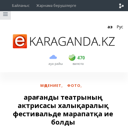
Байланыс
Жарнама берушілерге
Қаз
Рус
сатып алу
сату
USD
469
470
470
ауа райы
валюта
EUR
539
543
RUB
5.45
5.53
МӘДЕНИЕТ
,
ФОТО
,
Қарағанды театрының
актрисасы халықаралық
фестивальде марапатқа ие
болды