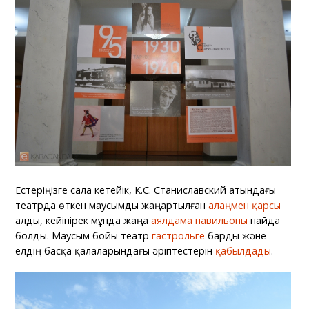
Естеріңізге сала кетейік, К.С. Станиславский атындағы
театрда өткен маусымды жаңартылған
алаңмен
қарсы
алды, кейінірек мұнда жаңа
аялдама павильоны
пайда
болды. Маусым бойы театр
гастрольге
барды және
елдің басқа қалаларындағы әріптестерін
қабылдады
.