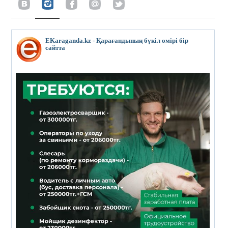
EKaraganda.kz - Қарағандының бүкіл өмірі бір
сайтта