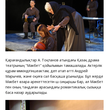
Қарағандылықтар А. Тоқпанов атындағы Қазақ драма
театрының "Макбет" қойылымын тамашалады. Актерлік
құрам мүмкіндігіншеактам, деп атап өтті Андрей
Марычев, және оқиға сәл басқаша ұсынылды. Бұл жерде
Макбет өзара әрекеттесетін үш сиқыршы бар, ал Макбет
пен оның таңдаған арасындағы романтикалық сызыққа
баса назар аударылады.