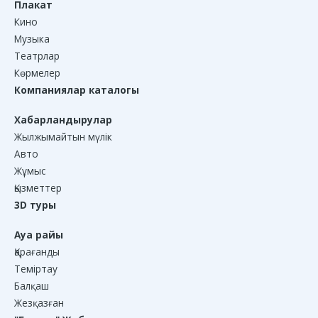
Плакат
Кино
Музыка
Театрлар
Көрмелер
Компаниялар каталогы
Хабарландырулар
Жылжымайтын мүлік
Авто
Жұмыс
Қызметтер
3D туры
Ауа райы
Қарағанды
Теміртау
Балқаш
Жезқазған