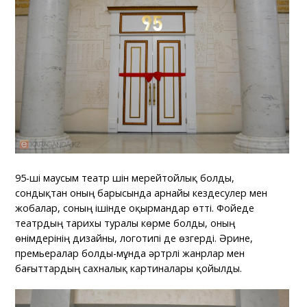
95-ші маусым театр үшін мерейтойлық болды,
сондықтан оның барысында арнайы кездесулер мен
жобалар, соның ішінде оқырмандар өтті. Фойеде
театрдың тарихы туралы көрме болды, оның
өнімдерінің дизайны, логотипі де өзгерді. Әрине,
премьералар болды-мұнда әртүрлі жанрлар мен
бағыттардың сахналық картиналары қойылды.