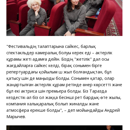
"Фестивальдің талаптарына сәйкес, барлық
спектакльдер камералық болуы керек еді – актерлік
құрамы жеті адамға дейін. Біздің "жетілік" дәл осы
жағдайларға сәйкес келді, бірақ сонымен бірге
репертуардағы қойылым үш жыл болғандықтан, бұл
қатысу үшін де маңызды болды. Сонымен қатар, олар
жаңартылған актерлік құрам ретінде өнер көрсетті және
бұл екі актриса үшін премьера болды. Біз Таразда
кездестік-ал біз ол жаққа бесінші рет бардық-өте жылы,
компания халықаралық болып жиналды және
атмосфера ерекше болды", – деп мойындайды Андрей
Марычев.