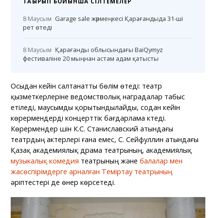
ТАҚЫРЫП БОЙЫНША СІЛТЕМЕЛЕР
8 Маусым
Garage sale жәрмеңкесі Қарағандыда 31-ші
рет өтеді
8 Маусым
Қарағанды облысындағы BaiQymyz
фестиваліне 20 мыңнан астам адам қатысты
Осыдан кейін салтанатты бөлім өтеді: театр
қызметкерлеріне ведомстволық наградалар табыс
етіледі, маусымды қорытындылайды, содан кейін
көрермендерді концерттік бағдарлама күтеді.
Көрермендер үшін К.С. Станиславский атындағы
театрдың актерлері ғана емес, С. Сейфуллин атындағы
Қазақ академиялық драма театрының, академиялық
музыкалық комедия
театрының және
балалар мен
жасөспірімдерге арналған Теміртау театрының
әріптестері де өнер көрсетеді.