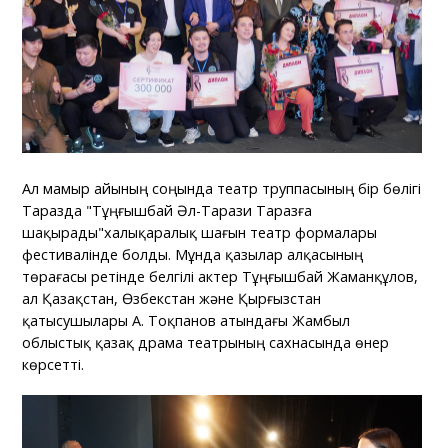
Ал мамыр айының соңында театр труппасының бір бөлігі
Таразда "Тұңғышбай Әл-Тарази Таразға
шақырады"халықаралық шағын театр формалары
фестивалінде болды. Мұнда қазылар алқасының
төрағасы ретінде белгілі актер Тұңғышбай Жаманқұлов,
ал Қазақстан, Өзбекстан және Қырғызстан
қатысушылары А. Тоқпанов атындағы Жамбыл
облыстық қазақ драма театрының сахнасында өнер
көрсетті.