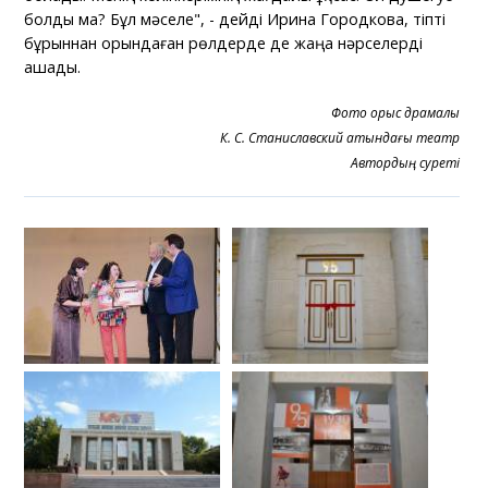
болды ма? Бұл мәселе", - дейді Ирина Городкова, тіпті
бұрыннан орындаған рөлдерде де жаңа нәрселерді
ашады.
Фото орыс драмалық
К. С. Станиславский атындағы театр
Автордың суреті