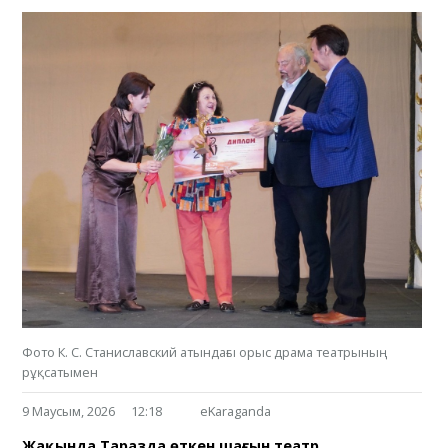
Фото К. С. Станиславский атындағы орыс драма театрының
рұқсатымен
9 Маусым, 2026
12:18
eKaraganda
Жақында Таразда өткен шағын театр