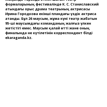
формаларының фестивалінде К. С. Станиславский
атындағы орыс драма театрының актрисасы
Ирина Городкова екінші пландағы үздік актриса
атанды. Бұл 26 маусым, жұма күні театр жабатын
95-ші маусымдағы команданың жалғыз үлкен
жетістігі емес. Маусым қалай өтті және оның
финалында не күтілетінін корреспондент білді
ekaraganda.kz.