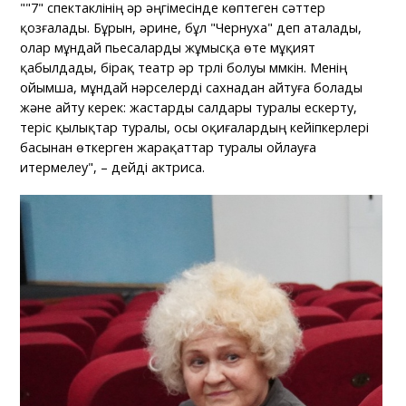
""7" спектаклінің әр әңгімесінде көптеген сәттер
қозғалады. Бұрын, әрине, бұл "Чернуха" деп аталады,
олар мұндай пьесаларды жұмысқа өте мұқият
қабылдады, бірақ театр әр түрлі болуы мүмкін. Менің
ойымша, мұндай нәрселерді сахнадан айтуға болады
және айту керек: жастарды салдары туралы ескерту,
теріс қылықтар туралы, осы оқиғалардың кейіпкерлері
басынан өткерген жарақаттар туралы ойлауға
итермелеу", – дейді актриса.