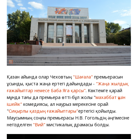
Қазан айында олар Чеховтың
"Шағала"
премьерасын
ұсынды, қыста жаңа ертегі дайындады -
"Жаңа жылдық
ғажайыптар немесе Баба Яга қарсы"
. Көктемге қарай
мұнда тағы да премьера өтті-бұл жолы "
махаббат үшін
ішейік"
комедиясы, ал наурыз мерекесіне орай
"
Сиқырлы қаздың ғажайыптары"
ертегісі қойылды.
Маусымның соңғы премьерасы Н.В. Гогольдің әңгімесіне
негізделген
"Вий"
мистикалық драмасы болды.