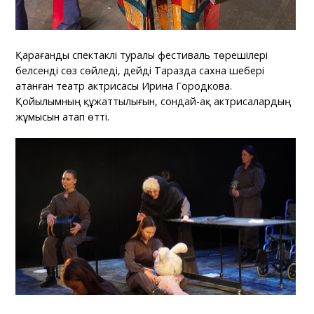
Қарағанды спектаклі туралы фестиваль төрешілері
белсенді сөз сөйледі, дейді Таразда сахна шебері
атанған театр актрисасы Ирина Городкова.
Қойылымның құжаттылығын, сондай-ақ актрисалардың
жұмысын атап өтті.