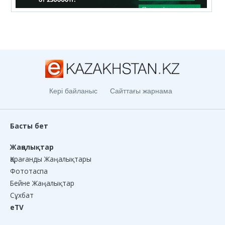
Кері байланыс
Сайттағы жарнама
Басты бет
Жаңалықтар
Қарағанды Жаңалықтары
Фототаспа
Бейне Жаңалықтар
Сұхбат
eTV