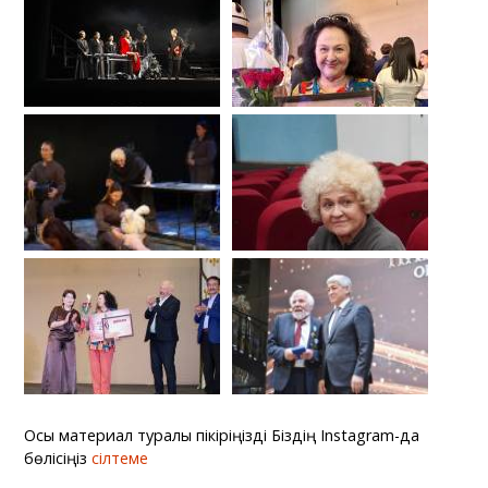
Осы материал туралы пікіріңізді Біздің Instagram-да
бөлісіңіз
сілтеме