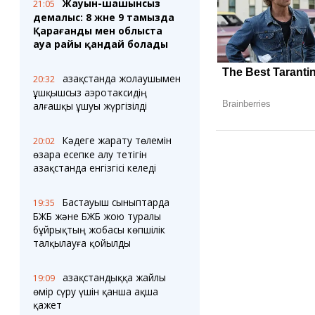
Жауын-шашынсыз
21:05
демалыс: 8 және 9 тамызда
Қарағанды мен облыста
ауа райы қандай болады
Қазақстанда жолаушымен
20:32
ұшқышсыз аэротаксидің
алғашқы ұшуы жүргізілді
Кәдеге жарату төлемін
20:02
өзара есепке алу тетігін
Қазақстанда енгізгісі келеді
Бастауыш сыныптарда
19:35
БЖБ және БЖБ жою туралы
бұйрықтың жобасы көпшілік
талқылауға қойылды
Қазақстандыққа жайлы
19:09
өмір сүру үшін қанша ақша
қажет