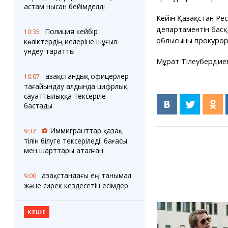
астам нысан бейімделді
Кейін Қазақстан Ре
департаментін басқ
Полиция кейбір
10:35
облысының прокурор
көліктердің иелеріне шұғыл
үндеу таратты
Мұрат Тілеубердиев
Қазақстандық офицерлер
10:07
тағайындау алдында цифрлық
сауаттылыққа тексеріле
бастады
Иммигранттар қазақ
9:32
тілін білуге тексеріледі: бағасы
мен шарттары аталған
Қазақстандағы ең танымал
9:00
және сирек кездесетін есімдер
КЕШЕ