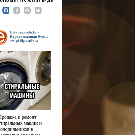
 ӘЛЕУМЕТТІК ЖЕЛІЛЕРДЕ
EKaraganda.kz -
Қарағандының бүкіл
өмірі бір сайтта