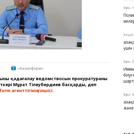
Қарағанды
Теміртау
Бүгін, 
Балқаш
Поли
Жезқазған
иеле
Кеше,
Қаза
үшін
Анықтамалық
а
КӨЛІК КЕСТЕСІ
Бүгін, 
Автобус аялдамалары
«Казинформ»
Имми
Төтенше жағдайлар
білуг
қызметі
ның қадағалау ведомствосын прокуратураның
шарт
ткері Мұрат Тілеубердиев басқарды, деп
Компаниялар каталогы
form агенттігінің тілшісі.
Шиналарды сатып
Бүгін, 
алыңыз, оңай!
Қаза
және