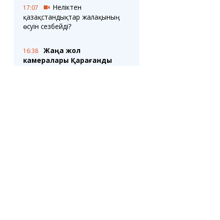
Неліктен
17:07
қазақстандықтар жалақының
өсуін сезбейді?
Жаңа жол
16:38
камералары Қарағанды
көшелерінің бірінде
сынақтан өтуде
Қазақстандағы
16:36
сақтандырушылар клиенттерге
шарттардың барлық
талаптарын ашуға міндеттелді
Орталық саябақта
16:11
жаз жалғасуда:
қарағандылықтарды би,
йога және концерттік
бағдарлама күтіп тұр
САУАЛНАМА
Қазақстанда есту
16:06