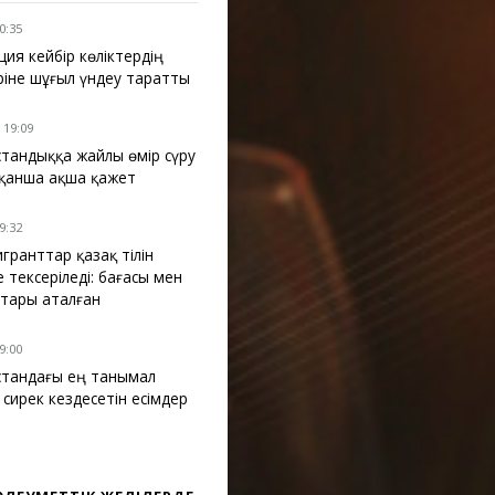
10:35
ция кейбір көліктердің
ріне шұғыл үндеу таратты
 19:09
қстандыққа жайлы өмір сүру
 қанша ақша қажет
09:32
гранттар қазақ тілін
е тексеріледі: бағасы мен
тары аталған
09:00
қстандағы ең танымал
 сирек кездесетін есімдер