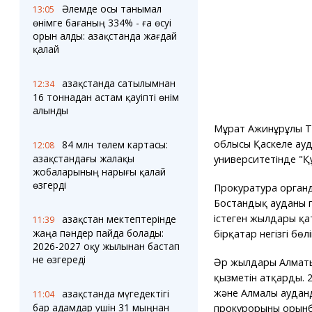
Әлемде осы танымал
13:05
өнімге бағаның 334% - ға өсуі
орын алды: Қазақстанда жағдай
қалай
Қазақстанда сатылымнан
12:34
16 тоннадан астам қауіпті өнім
алынды
Мұрат Ажинұрұлы Т
облысы Қаскелең ауд
84 млн төлем картасы:
12:08
Қазақстандағы жалақы
университетінде "Қ
жобаларының нарығы қалай
өзгерді
Прокуратура орган
Бостандық ауданы п
істеген жылдары қа
Қазақстан мектептерінде
11:39
жаңа пәндер пайда болады:
бірқатар негізгі бөл
2026-2027 оқу жылынан бастап
не өзгереді
Әр жылдары Алматы 
қызметін атқарды. 2
және Алмалы аудан
Қазақстанда мүгедектігі
11:04
бар адамдар үшін 31 мыңнан
прокурорының орынб