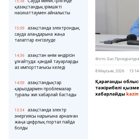
Блогер лентасы
Сауда министрлігінде
Веб-камералар
15:38
қазақстандық ірімшікті
Соққылар
Тығындар
насихаттаумен айналысты
Фотокомикстер
Қарағанды Картасы
Аптаның коллажы
Ұйымдар
Қазақстанда электрондық
15:09
Ешкин жұлдыз
Менің учаскелік
сауда алаңдарына жаңа
жорамалы
Жолдарды жабу
талаптар енгізілуде
Қызметтер
Медиа
Қазақстан өнім өндірісін
14:36
Фото: Бас Прокуратур
Аудармашы
Фото
ұлғайтуда: қандай тауарларды
аз импорттағысы келеді
Бейне
8 Маусым, 2026
13:14
3D туры
Қарағанды облысы
Timelapse
Қазақстандықтар
14:09
тәжірибелі қызме
қарыздармен проблемалар
хабарлайды
kazin
туралы жиі хабарлай бастады
Қазақстанда электр
13:34
энергиясы нарығына арналған
жаңа цифрлық портал пайда
болды