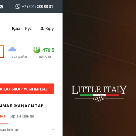
+7 (701)
233 33 81
Қаз
Рус
Кіру
сатып алу
сату
USD
468.5
470.5
470.5
ауа райы
валюта
EUR
539
544
RUB
5.51
5.58
АҢАЛЫҚТАР ҰСЫНЫҢЫЗ
ЫМАЛ ЖАҢАЛЫҚТАР
гіне
Бір ай ішінде
∞
жыл ішінде