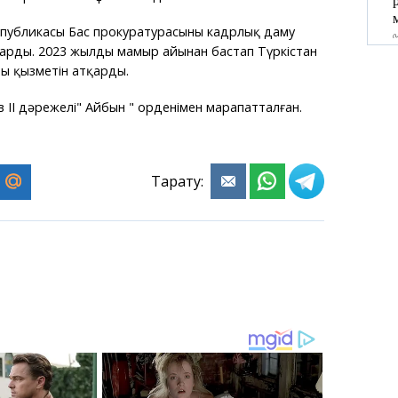
спубликасы Бас прокуратурасының кадрлық даму
арды. 2023 жылдың мамыр айынан бастап Түркістан
ы қызметін атқарды.
 II дәрежелі" Айбын " орденімен марапатталған.
Тарату: