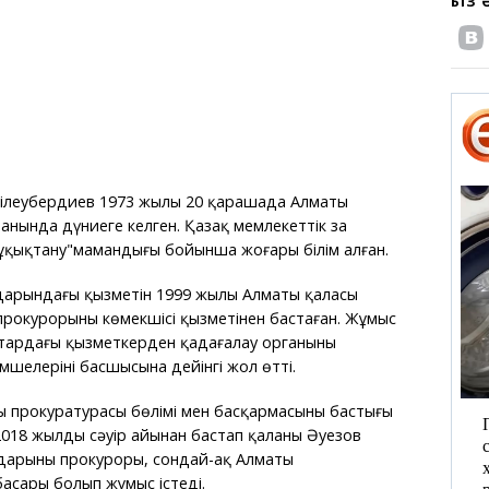
БІЗ
ілеубердиев 1973 жылы 20 қарашада Алматы
анында дүниеге келген. Қазақ мемлекеттік заң
ұқықтану"мамандығы бойынша жоғары білім алған.
дарындағы қызметін 1999 жылы Алматы қаласы
рокурорының көмекшісі қызметінен бастаған. Жұмыс
тардағы қызметкерден қадағалау органының
імшелерінің басшысына дейінгі жол өтті.
прокуратурасы бөлімі мен басқармасының бастығы
018 жылдың сәуір айынан бастап қаланың Әуезов
дарының прокуроры, сондай-ақ Алматы
асары болып жұмыс істеді.