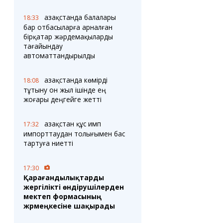
Қазақстанда балалары
18:33
бар отбасыларға арналған
бірқатар жәрдемақыларды
тағайындау
автоматтандырылды
Қазақстанда көмірді
18:08
тұтыну он жыл ішінде ең
жоғары деңгейге жетті
Қазақстан құс имп
17:32
импорттаудан толығымен бас
тартуға ниетті
17:30
Қарағандылықтарды
жергілікті өндірушілерден
мектеп формасының
жәрмеңкесіне шақырады