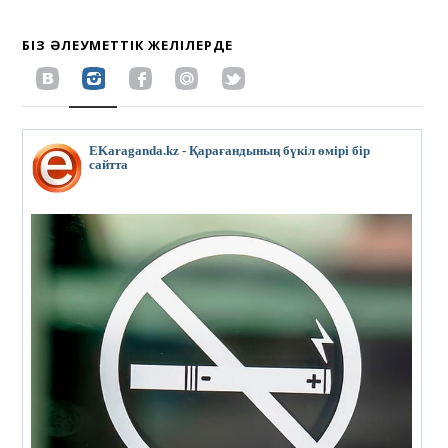
БІЗ ӘЛЕУМЕТТІК ЖЕЛІЛЕРДЕ
EKaraganda.kz - Қарағандының бүкіл өмірі бір
сайтта