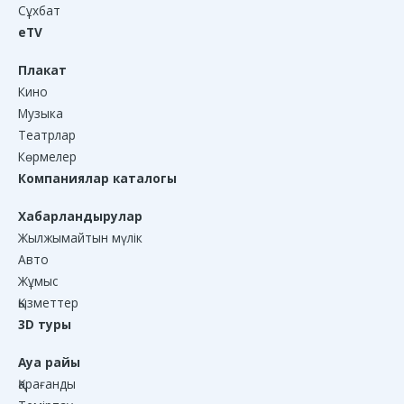
Сұхбат
eTV
Плакат
Кино
Музыка
Театрлар
Көрмелер
Компаниялар каталогы
Хабарландырулар
Жылжымайтын мүлік
Авто
Жұмыс
Қызметтер
3D туры
Ауа райы
Қарағанды