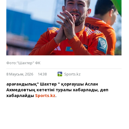
Фото:"Шахтер" ФК
8 Маусым, 2026
14:38
Sports.kz
Қарағандылық" Шахтер " қорғаушы Аслан
Ахмедовтың кететіні туралы хабарлады, деп
хабарлайды
Sports.kz
.