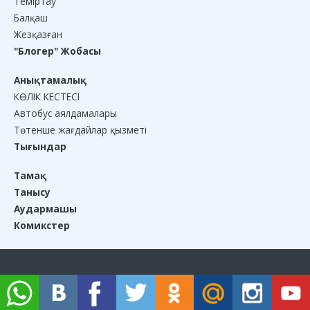
Теміртау
Балқаш
Жезқазған
"Блогер" Жобасы
Анықтамалық
КӨЛІК КЕСТЕСІ
Автобус аялдамалары
Төтенше жағдайлар қызметі
Тығындар
Тамақ
Танысу
Аудармашы
Комикстер