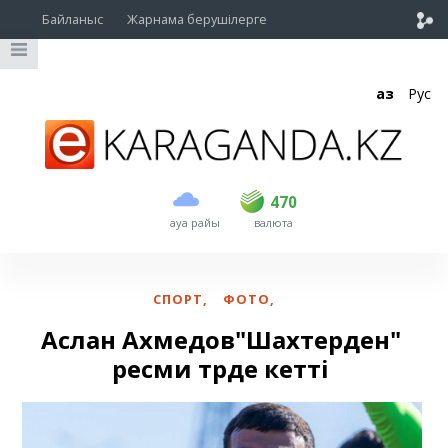
Байланыс
Жарнама берушілерге
Қаз
Рус
сатып алу
сату
USD
469
470
470
ауа райы
валюта
EUR
539
543
RUB
5.45
5.53
СПОРТ
,
ФОТО
,
Аслан Ахмедов"Шахтерден"
ресми түрде кетті