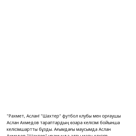
"Рахмет, Аслан! "Шахтер" футбол клубы мен қорғаушы
Аслан Ахмедов тараптардың өзара келісімі бойынша
келісімшартты бұзды. Ағымдағы маусымда Аслан
Ахмедов "Шахтер" құрамында алты матч өткізіп,