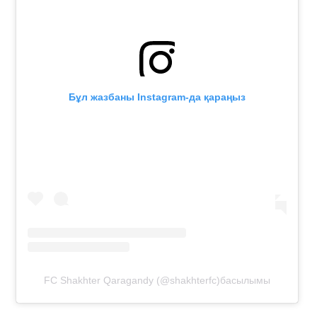
Бұл жазбаны Instagram-да қараңыз
FC Shakhter Qaragandy (@shakhterfc)басылымы