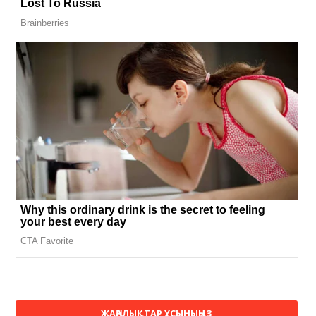
ЖАҢАЛЫҚТАР ҰСЫНЫҢЫЗ