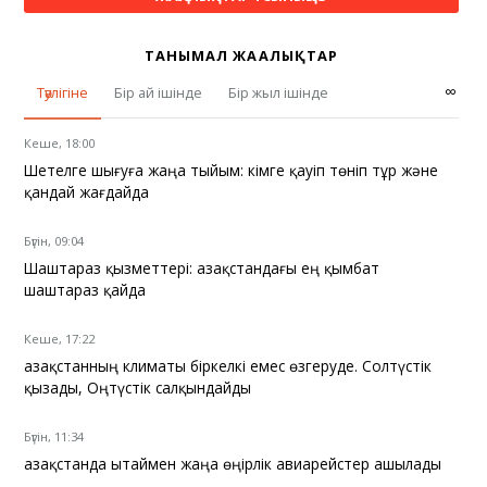
ТАНЫМАЛ ЖАҢАЛЫҚТАР
∞
Тәулігіне
Бір ай ішінде
Бір жыл ішінде
Кеше, 18:00
Шетелге шығуға жаңа тыйым: кімге қауіп төніп тұр және
қандай жағдайда
Бүгін, 09:04
Шаштараз қызметтері: Қазақстандағы ең қымбат
шаштараз қайда
Кеше, 17:22
Қазақстанның климаты біркелкі емес өзгеруде. Солтүстік
қызады, Оңтүстік салқындайды
Бүгін, 11:34
Қазақстанда Қытаймен жаңа өңірлік авиарейстер ашылады