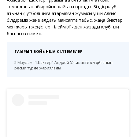
команданың абыройын лайықты қорғады. Біздің клуб
атынан футболшыға атқарылған жұмысы үшін Алғыс
білдіреміз және алдағы мансапта табыс, жаңа биіктер
мен жарқын жеңістер тілейміз!"- деп жазады клубтың
баспасөз қызметі.
ТАҚЫРЫП БОЙЫНША СІЛТЕМЕЛЕР
5 Маусым
"Шахтер" Андрей Ульшинге қол қойғанын
ресми түрде жариялады