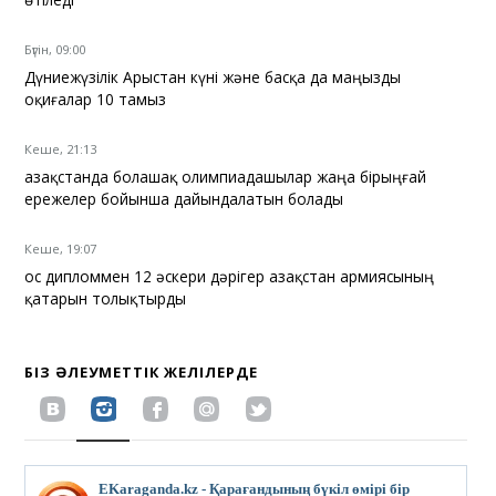
Бүгін, 09:00
Дүниежүзілік Арыстан күні және басқа да маңызды
оқиғалар 10 тамыз
Кеше, 21:13
Қазақстанда болашақ олимпиадашылар жаңа бірыңғай
ережелер бойынша дайындалатын болады
Кеше, 19:07
Қос дипломмен 12 әскери дәрігер Қазақстан армиясының
қатарын толықтырды
БІЗ ӘЛЕУМЕТТІК ЖЕЛІЛЕРДЕ
EKaraganda.kz - Қарағандының бүкіл өмірі бір