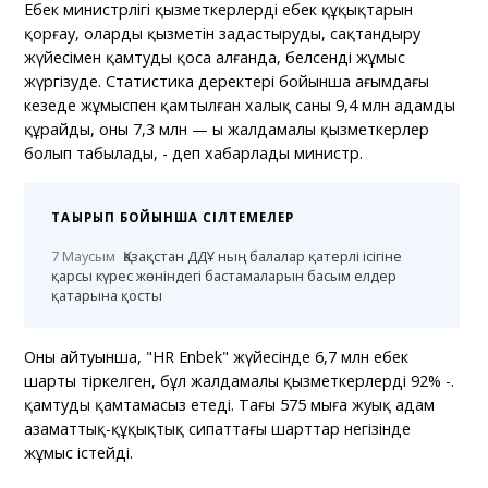
Еңбек министрлігі қызметкерлердің еңбек құқықтарын
қорғау, олардың қызметін заңдастыруды, сақтандыру
жүйесімен қамтуды қоса алғанда, белсенді жұмыс
жүргізуде. Статистика деректері бойынша ағымдағы
кезеңде жұмыспен қамтылған халық саны 9,4 млн адамды
құрайды, оның 7,3 млн — ы жалдамалы қызметкерлер
болып табылады, - деп хабарлады министр.
ТАҚЫРЫП БОЙЫНША СІЛТЕМЕЛЕР
7 Маусым
Қазақстан ДДҰ ның балалар қатерлі ісігіне
қарсы күрес жөніндегі бастамаларын басым елдер
қатарына қосты
Оның айтуынша, "HR Enbek" жүйесінде 6,7 млн еңбек
шарты тіркелген, бұл жалдамалы қызметкерлердің 92% -.
қамтуды қамтамасыз етеді. Тағы 575 мыңға жуық адам
азаматтық-құқықтық сипаттағы шарттар негізінде
жұмыс істейді.