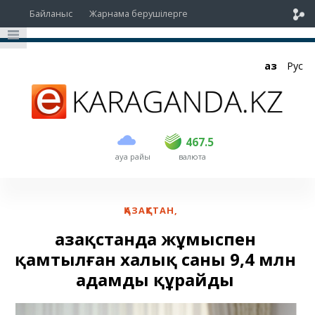
Байланыс
Жарнама берушілерге
Қаз
Рус
сатып алу
сату
USD
466.5
467.5
467.5
ауа райы
валюта
EUR
535
541.5
RUB
5.4
5.47
ҚАЗАҚСТАН
,
Қазақстанда жұмыспен
қамтылған халық саны 9,4 млн
адамды құрайды