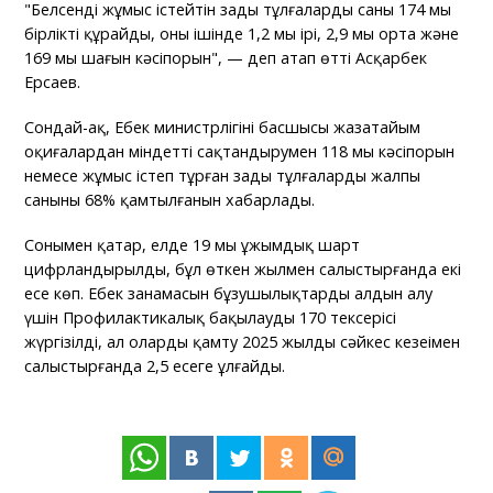
"Белсенді жұмыс істейтін заңды тұлғалардың саны 174 мың
бірлікті құрайды, оның ішінде 1,2 мың ірі, 2,9 мың орта және
169 мың шағын кәсіпорын", — деп атап өтті Асқарбек
Ерсаев.
Сондай-ақ, Еңбек министрлігінің басшысы жазатайым
оқиғалардан міндетті сақтандырумен 118 мың кәсіпорын
немесе жұмыс істеп тұрған заңды тұлғалардың жалпы
санының 68% қамтылғанын хабарлады.
Сонымен қатар, елде 19 мың ұжымдық шарт
цифрландырылды, бұл өткен жылмен салыстырғанда екі
есе көп. Еңбек заңнамасын бұзушылықтардың алдын алу
үшін Профилактикалық бақылаудың 170 тексерісі
жүргізілді, ал оларды қамту 2025 жылдың сәйкес кезеңімен
салыстырғанда 2,5 есеге ұлғайды.