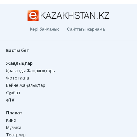
Кері байланыс
Сайттағы жарнама
Басты бет
Жаңалықтар
Қарағанды Жаңалықтары
Фототаспа
Бейне Жаңалықтар
Сұхбат
eTV
Плакат
Кино
Музыка
Театрлар