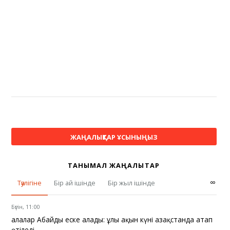
ЖАҢАЛЫҚТАР ҰСЫНЫҢЫЗ
ТАНЫМАЛ ЖАҢАЛЫҚТАР
∞
Тәулігіне
Бір ай ішінде
Бір жыл ішінде
Бүгін, 11:00
Қалалар Абайды еске алады: ұлы ақын күні Қазақстанда атап
өтіледі