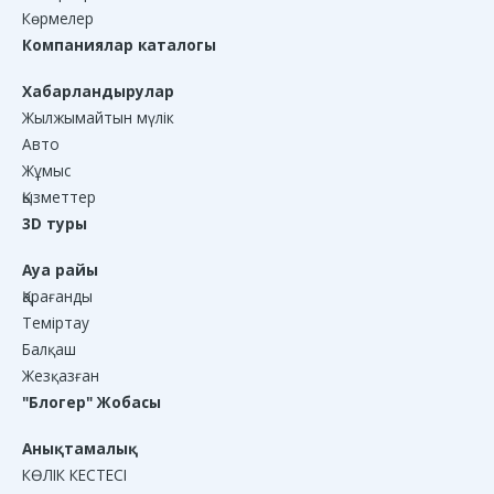
Көрмелер
Компаниялар каталогы
Хабарландырулар
Жылжымайтын мүлік
Авто
Жұмыс
Қызметтер
3D туры
Ауа райы
Қарағанды
Теміртау
Балқаш
Жезқазған
"Блогер" Жобасы
Анықтамалық
КӨЛІК КЕСТЕСІ