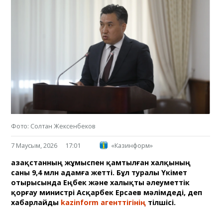
Фото: Солтан Жексенбеков
7 Маусым, 2026
17:01
«Казинформ»
Қазақстанның жұмыспен қамтылған халқының
саны 9,4 млн адамға жетті. Бұл туралы Үкімет
отырысында Еңбек және халықты әлеуметтік
қорғау министрі Асқарбек Ерсаев мәлімдеді, деп
хабарлайды
kazinform агенттігінің
тілшісі.