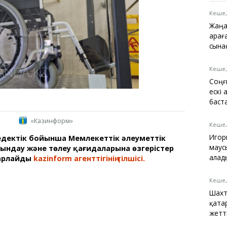
Қарағанды
Теміртау
Кеше,
Балқаш
Жаңа
Жезқазған
Қарағ
сына
Кеше,
Соңғ
Анықтамалық
ескі
КӨЛІК КЕСТЕСІ
баст
Автобус аялдамалары
«Казинформ»
Төтенше жағдайлар
Кеше,
қызметі
Игор
дектік бойынша Мемлекеттік әлеуметтік
Компаниялар каталогы
маус
ндау және төлеу қағидаларына өзгерістер
Шиналарды сатып
алад
барлайды
kazinform агенттігінің тілшісі.
алыңыз, оңай!
Кеше,
Шахт
қата
жетт