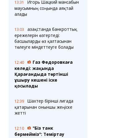
Игорь Шацкий мансабын
13:31
маусымның соңында аяқтай
алады
Қазақстанда банкроттық
13:03
ережелерін өзгертеді:
басшыларды өз қалтасынан
төлеуге міндеттеуге болады
Газ Федоровкаға
12:40
келеді: жақында
Қарағандыда төртінші
ұшыру кешені іске
қосылады
Шахтер бірінші лигада
12:39
қатарынан оныншы жеңіске
жетті
"Біз танк
12:10
бермейміз": Теміртау