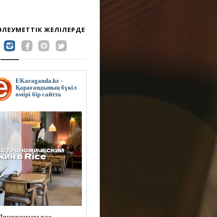
 ӘЛЕУМЕТТІК ЖЕЛІЛЕРДЕ
EKaraganda.kz -
Қарағандының бүкіл
өмірі бір сайтта