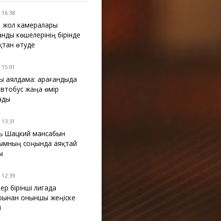
 16:38
 жол камералары
анды көшелерінің бірінде
қтан өтуде
 15:01
ы аялдама: Қарағандыда
 автобус жаңа өмір
ады
 13:31
ь Шацкий мансабын
ымның соңында аяқтай
ы
 12:39
ер бірінші лигада
рынан оныншы жеңіске
і