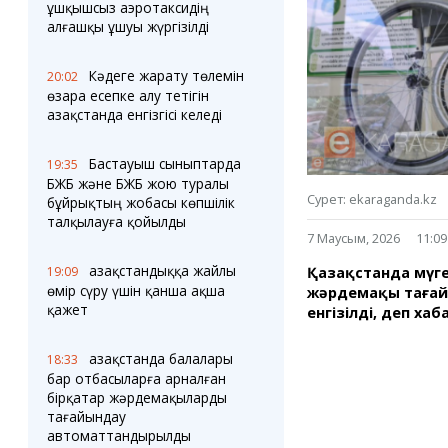
Блогер лентасы
Веб-камералар
ұшқышсыз аэротаксидің
Соққылар
Тығындар
алғашқы ұшуы жүргізілді
Фотокомикстер
Қарағанды Картасы
Аптаның коллажы
Ұйымдар
Кәдеге жарату төлемін
20:02
Ешкин жұлдыз
Менің учаскелік
өзара есепке алу тетігін
жорамалы
Қазақстанда енгізгісі келеді
Жолдарды жабу
Бастауыш сыныптарда
19:35
Қызметтер
Медиа
БЖБ және БЖБ жою туралы
Аудармашы
Фото
Сурет: ekaraganda.kz
бұйрықтың жобасы көпшілік
Бейне
талқылауға қойылды
7 Маусым, 2026
11:09
3D туры
Timelapse
Қазақстандыққа жайлы
Қазақстанда мүге
19:09
өмір сүру үшін қанша ақша
жәрдемақы тағайы
қажет
енгізілді, деп ха
Қазақстанда балалары
18:33
бар отбасыларға арналған
бірқатар жәрдемақыларды
тағайындау
автоматтандырылды