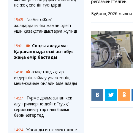
регламенттелген.
не жоқ екенін түсіндірді
Бұйрық 2026 жылғы 
"ҚазАвтоЖол"
15:05
жолдардағы бір жаман әдеті
үшін қазақстандықтарға жүгінді
Соңғы аялдама:
15:01
Қарағандыда ескі автобус
жаңа өмір бастады
Қазақстандықтар
14:36
өздерінің сайлау учаскесінің
мекенжайын онлайн біле алады
Түрме драмасынан кек
14:27
алу триллеріне дейін: "суық"
сериясының төртінші бөлімі
бәрін өзгертеді
Жасанды интеллект және
14:24