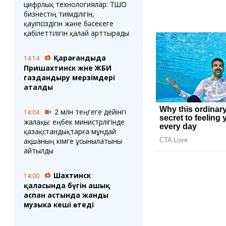
цифрлық технологиялар: ТШО
бизнестің тиімділігін,
қауіпсіздігін және бәсекеге
қабілеттілігін қалай арттырады
Қарағандыда
14:14
Пришахтинск және ЖБИ
газдандыру мерзімдері
аталды
2 млн теңгеге дейінгі
14:04
жалақы: еңбек министрлігінде
қазақстандықтарға мұндай
ақшаның кімге ұсынылатыны
айтылды
Шахтинск
14:00
қаласында бүгін ашық
аспан астында жанды
музыка кеші өтеді