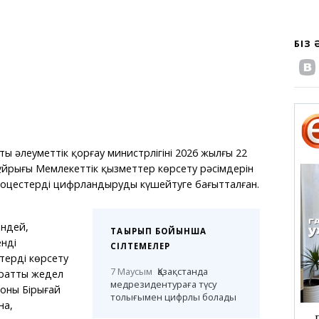
БІЗ
ты әлеуметтік қорғау министрлігінің 2026 жылғы 22
ұйрығы Мемлекеттік қызметтер көрсету рәсімдерін
роцестерді цифрландыруды күшейтуге бағытталған.
ендей,
ТАҚЫРЫП БОЙЫНША
енді
СІЛТЕМЕЛЕР
терді көрсету
7 Маусым
Қазақстанда
аратты жедел
медрезидентураға түсу
оны Бірыңғай
толығымен цифрлы болады
на,