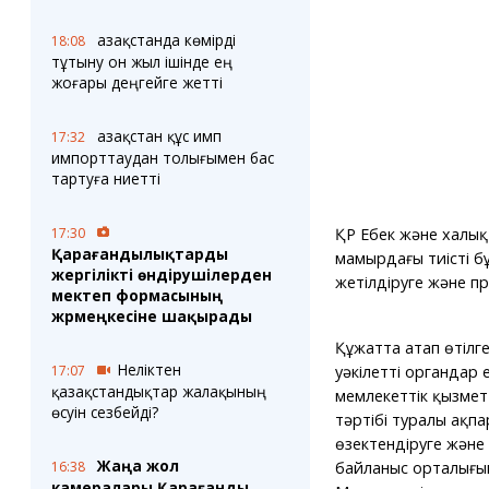
Қазақстанда көмірді
18:08
тұтыну он жыл ішінде ең
жоғары деңгейге жетті
Қазақстан құс имп
17:32
импорттаудан толығымен бас
тартуға ниетті
ҚР Еңбек және халық
17:30
Қарағандылықтарды
мамырдағы тиісті б
жергілікті өндірушілерден
жетілдіруге және п
мектеп формасының
жәрмеңкесіне шақырады
Құжатта атап өтілг
Неліктен
уәкілетті органдар 
17:07
қазақстандықтар жалақының
мемлекеттік қызмет
өсуін сезбейді?
тәртібі туралы ақп
өзектендіруге және 
Жаңа жол
байланыс орталығы
16:38
камералары Қарағанды