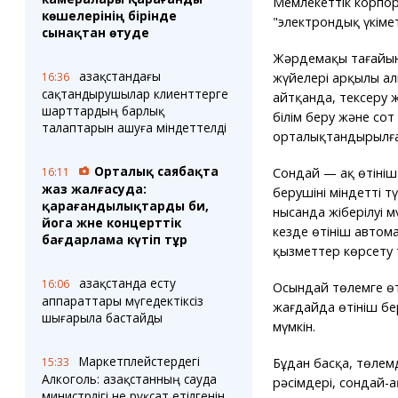
Мемлекеттік корпо
көшелерінің бірінде
"электрондық үкіме
сынақтан өтуде
Жәрдемақы тағайын
Қазақстандағы
жүйелері арқылы алы
16:36
сақтандырушылар клиенттерге
айтқанда, тексеру 
шарттардың барлық
білім беру және сот
талаптарын ашуға міндеттелді
орталықтандырылға
Орталық саябақта
Сондай — ақ өтініш
16:11
жаз жалғасуда:
берушіні міндетті т
қарағандылықтарды би,
нысанда жіберілуі м
йога және концерттік
кезде өтініш автом
бағдарлама күтіп тұр
қызметтер көрсету те
Қазақстанда есту
16:06
Осындай төлемге өт
аппараттары мүгедектіксіз
жағдайда өтініш б
шығарыла бастайды
мүмкін.
Маркетплейстердегі
Бұдан басқа, төлем
15:33
Алкоголь: Қазақстанның сауда
рәсімдері, сондай-
министрлігі не рұқсат етілгенін,