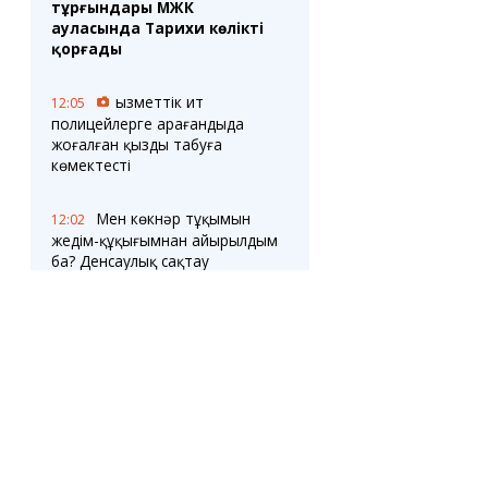
тұрғындары МЖК
ауласында Тарихи көлікті
қорғады
Қызметтік ит
12:05
полицейлерге Қарағандыда
жоғалған қызды табуға
көмектесті
Мен көкнәр тұқымын
12:02
жедім-құқығымнан айырылдым
ба? Денсаулық сақтау
министрлігі тұқымдардың
талдауларға әсерін түсіндірді
Қарағанды облысында
11:31
қысқа мерзімді курстарға
сұраныс артып келеді
Теміртаудың
11:29
бірнеше ауданының