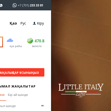
+7 (701)
233 33 81
Қаз
Рус
Кіру
сатып алу
сату
USD
468.5
470.8
470.8
ауа райы
валюта
EUR
539
541.5
RUB
5.53
5.6
АҢАЛЫҚТАР ҰСЫНЫҢЫЗ
ЫМАЛ ЖАҢАЛЫҚТАР
гіне
Бір ай ішінде
∞
жыл ішінде