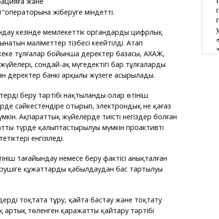
рацияға және
т"операторына жіберуге міндетті.
дау кезінде мемлекеттік органдардың цифрлық
натын мәліметтер тізбесі кеңейтілді. Атап
жеке тұлғалар бойынша деректер базасы, АХАЖ,
 жүйелері, сондай-ақ мүгедектігі бар тұлғалардың
н деректер банкі арқылы жүзеге асырылады.
терді беру тәртібі нақтыланды-олар өтініш
үрде сәйкестендіре отырып, электрондық не қағаз
үмкін. Ақпараттық жүйелерде тиісті негіздер болған
атты түрде қалыптастырылуы мүмкін проактивті
тіктері енгізіледі.
ініш тағайындау немесе беру фактісі анықталған
ерушіге құжаттарды қабылдаудан бас тартылуы
дерді тоқтата тұру, қайта бастау және тоқтату
ақ артық төленген қаражатты қайтару тәртібі