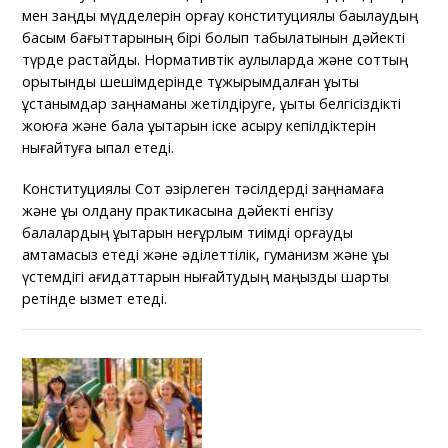
мен заңды мүдделерін қорғау конституциялық бақылаудың
басым бағыттарының бірі болып табылатынын дәйекті
түрде растайды. Нормативтік қаулыларда және соттың
қорытынды шешімдерінде тұжырымдалған құқықтық
ұстанымдар заңнаманы жетілдіруге, құқықтық белгісіздікті
жоюға және бала құқықтарын іске асыру кепілдіктерін
нығайтуға ықпал етеді.
Конституциялық Сот әзірлеген тәсілдерді заңнамаға
және құқық қолдану практикасына дәйекті енгізу
балалардың құқықтарын неғұрлым тиімді қорғауды
қамтамасыз етеді және әділеттілік, гуманизм және құқық
үстемдігі қағидаттарын нығайтудың маңызды шарты
ретінде қызмет етеді.