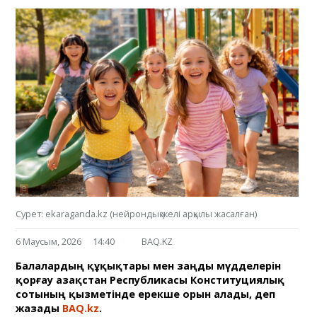
Сурет: ekaraganda.kz (нейрондық желі арқылы жасалған)
6 Маусым, 2026
14:40
BAQ.KZ
Балалардың құқықтары мен заңды мүдделерін
қорғау Қазақстан Республикасы Конституциялық
сотының қызметінде ерекше орын алады, деп
жазады
BAQ.kz
.