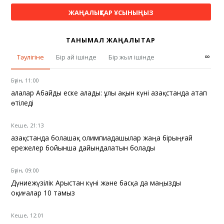
ЖАҢАЛЫҚТАР ҰСЫНЫҢЫЗ
ТАНЫМАЛ ЖАҢАЛЫҚТАР
∞
Тәулігіне
Бір ай ішінде
Бір жыл ішінде
Бүгін, 11:00
Қалалар Абайды еске алады: ұлы ақын күні Қазақстанда атап
өтіледі
Кеше, 21:13
Қазақстанда болашақ олимпиадашылар жаңа бірыңғай
ережелер бойынша дайындалатын болады
Бүгін, 09:00
Дүниежүзілік Арыстан күні және басқа да маңызды
оқиғалар 10 тамыз
Кеше, 12:01