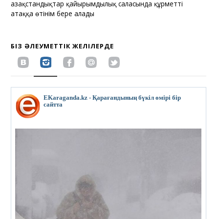
Қазақстандықтар қайырымдылық саласында құрметті
атаққа өтінім бере алады
БІЗ ӘЛЕУМЕТТІК ЖЕЛІЛЕРДЕ
EKaraganda.kz - Қарағандының бүкіл өмірі бір
сайтта