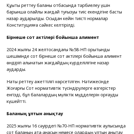
Құқықтық реттеу баланы отбасында тәрбиелеу үшін
барынша қолайлы жағдай туғызуы тиіс екендігіне басты
назар аударылды. Осыдан кейін тиісті нормалар
Конституцияға сәйкес келтірілді.
Бірнеше сот актілері бойынша алимент
2024 жылғы 24 желтоқсандағы №58-НП қорытынды
шешімінде сот бірнеше сот актілері бойынша алимент
өндіріп алынатын жағдайдың күрделілігіне назар
аударды.
Нақты реттеу қажеттілігі көрсетілген. Нәтижесінде
Жоғарғы Сот нормативтік түсіндірулерге өзгерістер
енгізді, бұл балалардың мүліктік мүдделерін қорғауды
күшейтті.
Баланың ұлтын анықтау
2025 жылғы 16 сәуірдегі №70-НП нормативтік қаулысында
сот баланың ата-анасын немесе олардың ұлтын анықтау