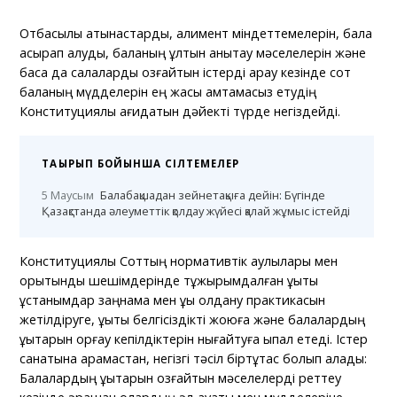
Отбасылық қатынастарды, алимент міндеттемелерін, бала
асырап алуды, баланың ұлтын анықтау мәселелерін және
басқа да салаларды қозғайтын істерді қарау кезінде сот
баланың мүдделерін ең жақсы қамтамасыз етудің
Конституциялық қағидатын дәйекті түрде негіздейді.
ТАҚЫРЫП БОЙЫНША СІЛТЕМЕЛЕР
5 Маусым
Балабақшадан зейнетақыға дейін: Бүгінде
Қазақстанда әлеуметтік қолдау жүйесі қалай жұмыс істейді
Конституциялық Соттың нормативтік қаулылары мен
қорытынды шешімдерінде тұжырымдалған құқықтық
ұстанымдар заңнама мен құқық қолдану практикасын
жетілдіруге, құқықтық белгісіздікті жоюға және балалардың
құқықтарын қорғау кепілдіктерін нығайтуға ықпал етеді. Істер
санатына қарамастан, негізгі тәсіл біртұтас болып қалады:
Балалардың құқықтарын қозғайтын мәселелерді реттеу