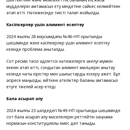
мүдделерін қамтамасыз ету міндетіне сәйкес келмейтінін
атап өтті. Нәтижесінде тиісті талап жойылды.
Кәсіпкерлер үшін алимент есептеу
2024 жылғы 28 маусымдағы №46-НП қорытынды
шешімінде жеке кәсіпкерлер үшін алимент есептеу
кезінде проблема анықталды.
Сот ресми тәсіл әділетсіз нәтижелерге әкелуі мүмкін
екенін атап өтті, сондықтан алимент мөлшерін анықтау
кезінде нақты кірістер мен шығыстарды ескеру қажет. Бұл
әсіресе маңызды, өйткені қателіктер баланы қамтамасыз
етуге тікелей әсер етеді.
Бала асырап алу
2024 жылғы 23 шілдедегі №49-НП қорытынды шешімінде
сот бала асырап алу мәселелерін реттейтін заңнама
нормасын конституциялық емес деп таныды.