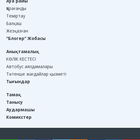
Ауа райы
Қарағанды
Теміртау
Балқаш
Жезқазған
"Блогер" Жобасы
Анықтамалық
КӨЛІК КЕСТЕСІ
Автобус аялдамалары
Төтенше жағдайлар қызметі
Тығындар
Тамақ
Танысу
Аудармашы
Комикстер