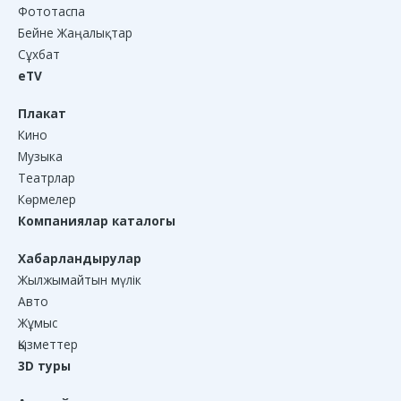
Фототаспа
Бейне Жаңалықтар
Сұхбат
eTV
Плакат
Кино
Музыка
Театрлар
Көрмелер
Компаниялар каталогы
Хабарландырулар
Жылжымайтын мүлік
Авто
Жұмыс
Қызметтер
3D туры