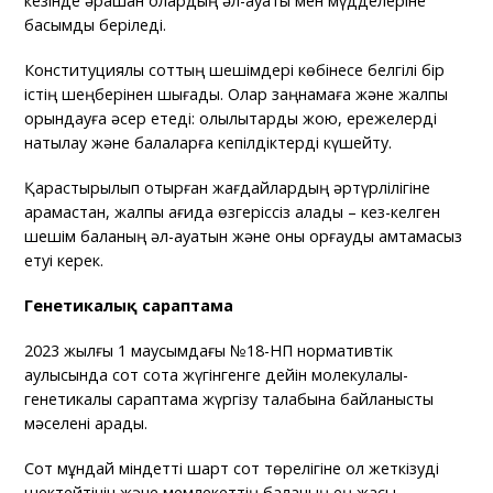
кезінде әрқашан олардың әл-ауқаты мен мүдделеріне
басымдық беріледі.
Конституциялық соттың шешімдері көбінесе белгілі бір
істің шеңберінен шығады. Олар заңнамаға және жалпы
орындауға әсер етеді: олқылықтарды жою, ережелерді
нақтылау және балаларға кепілдіктерді күшейту.
Қарастырылып отырған жағдайлардың әртүрлілігіне
қарамастан, жалпы қағида өзгеріссіз қалады – кез-келген
шешім баланың әл-ауқатын және оны қорғауды қамтамасыз
етуі керек.
Генетикалық сараптама
2023 жылғы 1 маусымдағы №18-НП нормативтік
қаулысында сот сотқа жүгінгенге дейін молекулалық-
генетикалық сараптама жүргізу талабына байланысты
мәселені қарады.
Сот мұндай міндетті шарт сот төрелігіне қол жеткізуді
шектейтінін және мемлекеттің баланың ең жақсы