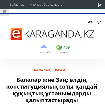
Байланыс
Жарнама берушілерге
Қаз
Рус
сатып алу
сату
USD
468
469
469
ауа райы
валюта
EUR
535
542
RUB
5.43
5.51
БАЛАЛАР
,
ҚОҒАМ
,
Балалар және Заң: елдің
конституциялық соты қандай
құқықтық ұстанымдарды
қалыптастырады