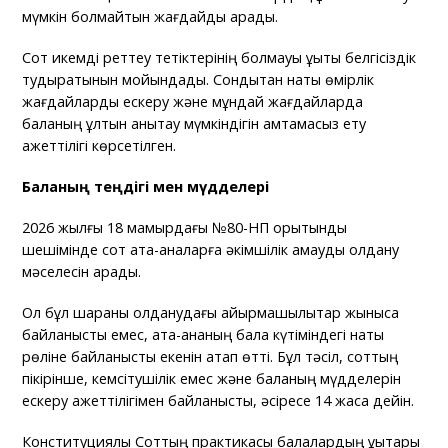
мүмкін болмайтын жағдайды қарады.
Сот икемді реттеу тетіктерінің болмауы құқықтық белгісіздік
тудыратынын мойындады. Сондықтан нақты өмірлік
жағдайларды ескеру және мұндай жағдайларда
баланың ұлтын анықтау мүмкіндігін қамтамасыз ету
қажеттілігі көрсетілген.
Баланың теңдігі мен мүдделері
2026 жылғы 18 мамырдағы №80-НП қорытынды
шешімінде сот ата-аналарға әкімшілік қамауды қолдану
мәселесін қарады.
Ол бұл шараны қолданудағы айырмашылықтар жынысқа
байланысты емес, ата-ананың бала күтіміндегі нақты
рөліне байланысты екенін атап өтті. Бұл тәсіл, соттың
пікірінше, кемсітушілік емес және баланың мүдделерін
ескеру қажеттілігімен байланысты, әсіресе 14 жасқа дейін.
Конституциялық Соттың практикасы балалардың құқықтары