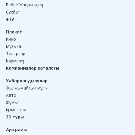
Бейне Жаңалықтар
Сұхбат
eTV
Плакат
Кино
Музыка
Театрлар
Көрмелер
Компаниялар каталогы
Хабарландырулар
Жылжымайтын мүлік
Авто
Жұмыс
Қызметтер
3D туры
Ауа райы