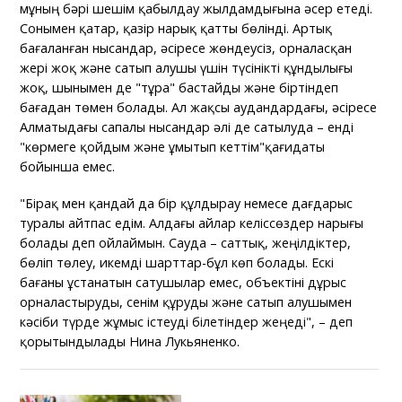
мұның бәрі шешім қабылдау жылдамдығына әсер етеді.
Сонымен қатар, қазір нарық қатты бөлінді. Артық
бағаланған нысандар, әсіресе жөндеусіз, орналасқан
жері жоқ және сатып алушы үшін түсінікті құндылығы
жоқ, шынымен де "тұра" бастайды және біртіндеп
бағадан төмен болады. Ал жақсы аудандардағы, әсіресе
Алматыдағы сапалы нысандар әлі де сатылуда – енді
"көрмеге қойдым және ұмытып кеттім"қағидаты
бойынша емес.
"Бірақ мен қандай да бір құлдырау немесе дағдарыс
туралы айтпас едім. Алдағы айлар келіссөздер нарығы
болады деп ойлаймын. Сауда – саттық, жеңілдіктер,
бөліп төлеу, икемді шарттар-бұл көп болады. Ескі
бағаны ұстанатын сатушылар емес, объектіні дұрыс
орналастыруды, сенім құруды және сатып алушымен
кәсіби түрде жұмыс істеуді білетіндер жеңеді", – деп
қорытындылады Нина Лукьяненко.