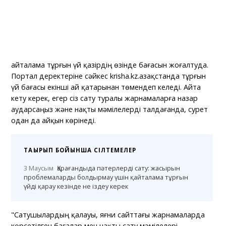
Қайталама тұрғын үй қазірдің өзінде бағасын жоғалтуда.
Портал деректеріне сәйкес krisha.kz.Қазақстанда тұрғын
үй бағасы екінші ай қатарынан төмендеп келеді. Айта
кету керек, егер сіз сату туралы жарнамаларға назар
аударсаңыз және нақты мәмілелерді талдағанда, сурет
одан да айқын көрінеді.
ТАҚЫРЫП БОЙЫНША СІЛТЕМЕЛЕР
3 Маусым
Қарағандыда пәтерлерді сату: жасырын
проблемаларды болдырмау үшін қайталама тұрғын
үйді қарау кезінде не іздеу керек
"Сатушылардың қалауы, яғни сайттағы жарнамаларда
көрсетілген бағалар мен нақты сату мәмілелері