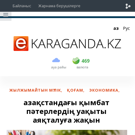
Байланыс
Жарнама берушілерге
Қаз
Рус
сатып алу
сату
USD
467
469
469
ауа райы
валюта
EUR
535
542
RUB
5.43
5.51
ЖЫЛЖЫМАЙТЫН МҮЛІК
,
ҚОҒАМ
,
ЭКОНОМИКА
,
Қазақстандағы қымбат
пәтерлердің уақыты
аяқталуға жақын