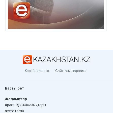
Кері байланыс
Сайттағы жарнама
Басты бет
Жаңалықтар
Қарағанды Жаңалықтары
Фототаспа