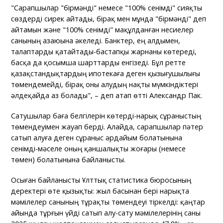
"Сарапшылар "бірмәнді" немесе "100% сенімді" сияқты
сөздерді сирек айтады, бірақ мен мұнда "бірмәнді" деп
айтамын және "100% сенімді" мақұлданған несиелер
санының азаюына әкеледі. Банктер, ең алдымен,
талаптарды қатайтады-бастапқы жарнаны көтереді,
басқа да қосымша шарттарды енгізеді. Бұл ретте
қазақстандықтардың ипотекаға деген қызығушылығы
төмендемейді, бірақ оны алудың нақты мүмкіндіктері
әлдеқайда аз болады", – деп атап өтті Александр Пак.
Сатушылар баға белгілерін көтерді-нарық сұраныстың
төмендеуімен жауап берді. Алайда, сарапшылар пәтер
сатып алуға деген сұраныс әрдайым болатынына
сенімді-мәселе оның қаншалықты жоғары (немесе
төмен) болатынына байланысты.
Осыған байланысты Ұлттық статистика бюросының
деректері өте қызықты: жыл басынан бері нарықта
мәмілелер санының тұрақты төмендеуі тіркелді: қаңтар
айында тұрғын үйді сатып алу-сату мәмілелерінің саны