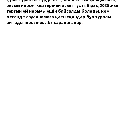
ресми көрсеткіштерінен асып түсті. Бірақ 2026 жыл
тұрғын үй нарығы үшін байсалды болады, кем
дегенде сауалнамаға қатысқандар бұл туралы
айтады inbusiness.kz сарапшылар
.