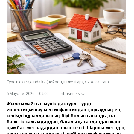
Сурет: ekaraganda.kz (нейрондық желі арқылы жасалған)
6 Маусым, 2026
09:00
inbusiness.kz
Жылжымайтын мүлік дәстүрлі түрде
инвестициялау мен инфляциядан қорғаудың ең
сенімді құралдарының бірі болып саналды, ол
банктік салымдардан, бағалы қағаздардан және
қымбат металдардан озып кетті. Шаршы метрдің
құны тұрақты түрде өсті, көбінесе инфляцияның