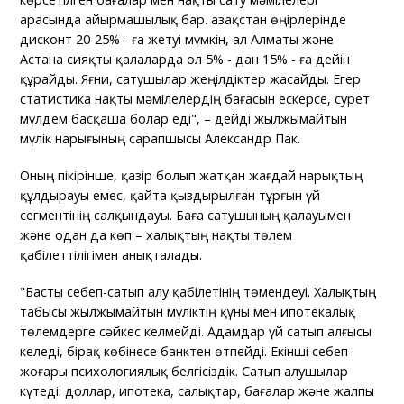
арасында айырмашылық бар. Қазақстан өңірлерінде
дисконт 20-25% - ға жетуі мүмкін, ал Алматы және
Астана сияқты қалаларда ол 5% - дан 15% - ға дейін
құрайды. Яғни, сатушылар жеңілдіктер жасайды. Егер
статистика нақты мәмілелердің бағасын ескерсе, сурет
мүлдем басқаша болар еді", – дейді жылжымайтын
мүлік нарығының сарапшысы Александр Пак.
Оның пікірінше, қазір болып жатқан жағдай нарықтың
құлдырауы емес, қайта қыздырылған тұрғын үй
сегментінің салқындауы. Баға сатушының қалауымен
және одан да көп – халықтың нақты төлем
қабілеттілігімен анықталады.
"Басты себеп-сатып алу қабілетінің төмендеуі. Халықтың
табысы жылжымайтын мүліктің құны мен ипотекалық
төлемдерге сәйкес келмейді. Адамдар үй сатып алғысы
келеді, бірақ көбінесе банктен өтпейді. Екінші себеп-
жоғары психологиялық белгісіздік. Сатып алушылар
күтеді: доллар, ипотека, салықтар, бағалар және жалпы