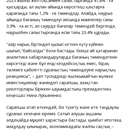
2025 жылғы желтоқсанмен салыстырғанда 47,8% - ға
қысқарды, ал ақпан айында көрсеткіш қаңтарға
қарағанда тағы 1,2% - ға төмендеді. Алайда, наурыз
айында бағаның төмендеуі аясында мәмілелер саны
3,9% - ға өсті, ал сәуірде бағалар төмендей бергенде,
наурызбен салыстырғанда өсім тағы 23,4% құрады.
"Қазір нарық біртіндеп қызып кеткен күту күйінен
шығып,"байсалды" бола бастады. Екінші ай қатарынан
аналитика хабарландыруларда бағаның төмендегенін
көрсетеді және бұл енді кездейсоқтық емес, бірақ
төлемге қабілетті сұраныстың төмендеуіне нарықтың
реакциясы", – деп түсіндіреді жылжымайтын мүлікке
инвестициялар жөніндегі сарапшы, Қазақстан
риэлторлары Біріккен қауымдастығы президентінің
кеңесшісі Нина Лукьяненко.
Сарапшы атап өткендей, біз түзету және өте таңдаулы
сұраныс кезеңіне кіреміз. Сатып алушы ақшаны
әлдеқайда мұқият қарастыра бастады: қымбат ипотека,
мақұлдау қиынырақ, экономикадағы жалпы сақтық –