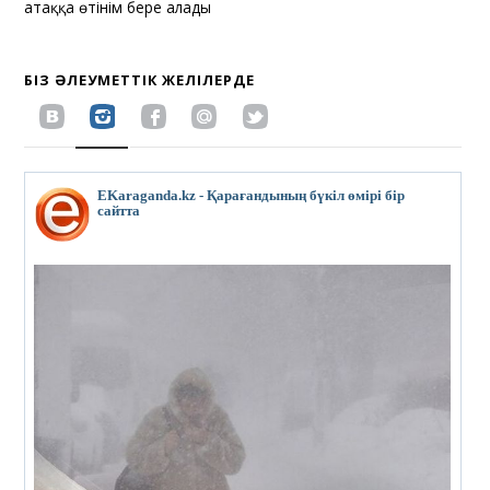
атаққа өтінім бере алады
БІЗ ӘЛЕУМЕТТІК ЖЕЛІЛЕРДЕ
EKaraganda.kz - Қарағандының бүкіл өмірі бір
сайтта