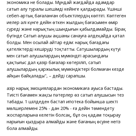
экономика не болады. Мұндай жағдайда адамдар
сатып алу туралы шешімді кейінге қалдырады. Үшінші
себеп-артық бағаланған объектілердің көптігі. Көптеген
иелер әлі күнге дейін өткен жылдың бағасымен өмір
сүреді және нарықтың шындығын қабылдамайды. Бірақ
бүгінде Сатып алушы ақшаны санауға әлдеқайда қатал
болды. Мен осылай айтар едім: нарық бағадағы
қателіктерді кешіруді тоқтатты. Сатушылардың күтуі
мен сатып алушылардың мүмкіндігі арасындағы
қақтығыс дәл қазір бағалар көтеріліп, сатып
алушылардың қаржылық мүмкіндіктері болмаған кезде
айқын байқалады", – дейді сарапшы.
Қазір нарық эмоциялардан экономикаға ауыса бастады.
Тиісті бағамен жақсы пәтерлер өз сатып алушысын тез
табады. 1 шілдеден бастап ипотека бойынша шекті
мөлшерлемені 25% - дан 20% - ға дейін төмендету
жоспарларына келетін болсақ, бұл оң қадам тоқырау
нарығын қыздыра алмайды және бағаның өсуіне негіз
бола алмайды.