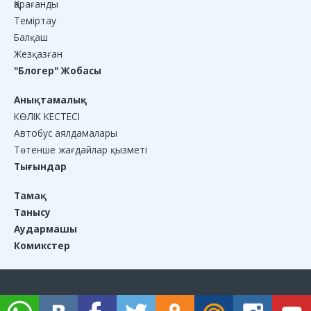
Қарағанды
Теміртау
Балқаш
Жезқазған
"Блогер" Жобасы
Анықтамалық
КӨЛІК КЕСТЕСІ
Автобус аялдамалары
Төтенше жағдайлар қызметі
Тығындар
Тамақ
Танысу
Аудармашы
Комикстер