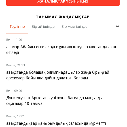
ЖАҢАЛЫҚТАР ҰСЫНЫҢЫЗ
ТАНЫМАЛ ЖАҢАЛЫҚТАР
∞
Тәулігіне
Бір ай ішінде
Бір жыл ішінде
Бүгін, 11:00
Қалалар Абайды еске алады: ұлы ақын күні Қазақстанда атап
өтіледі
Кеше, 21:13
Қазақстанда болашақ олимпиадашылар жаңа бірыңғай
ережелер бойынша дайындалатын болады
Бүгін, 09:00
Дүниежүзілік Арыстан күні және басқа да маңызды
оқиғалар 10 тамыз
Кеше, 12:01
Қазақстандықтар қайырымдылық саласында құрметті