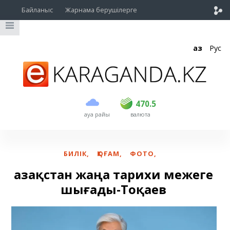
Байланыс
Жарнама берушілерге
Қаз
Рус
сатып алу
сату
USD
469.5
470.5
470.5
ауа райы
валюта
EUR
539
543
RUB
5.45
5.53
БИЛІК
,
ҚОҒАМ
,
ФОТО
,
Қазақстан жаңа тарихи межеге
шығады-Тоқаев