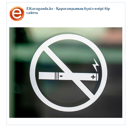
EKaraganda.kz - Қарағандының бүкіл өмірі бір
сайтта