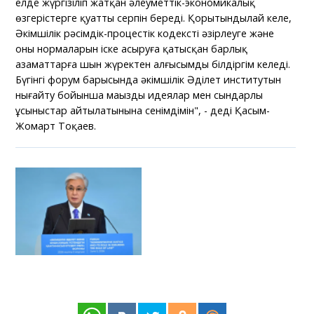
елде жүргізіліп жатқан әлеуметтік-экономикалық
өзгерістерге қуатты серпін береді. Қорытындылай келе,
Әкімшілік рәсімдік-процестік кодексті әзірлеуге және
оның нормаларын іске асыруға қатысқан барлық
азаматтарға шын жүректен алғысымды білдіргім келеді.
Бүгінгі форум барысында әкімшілік Әділет институтын
нығайту бойынша маңызды идеялар мен сындарлы
ұсыныстар айтылатынына сенімдімін", - деді Қасым-
Жомарт Тоқаев.