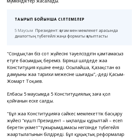
мүмкіндіктер жасалады.
ТАҚЫРЫП БОЙЫНША СІЛТЕМЕЛЕР
5 Маусым
Президент: қоғам мен мемлекет арасында
диалогтың түбегейлі жаңа форматы қалыптасты
"Сондықтан біз сот жүйесінің тәуелсіздігін қамтамасыз
етуге басымдық береміз. Бірінші шілдеде жаңа
Конституция күшіне енеді. Осылайша, Қазақстан өз
дамуының жаңа тарихи межесіне шығады",-деді Қасым-
Жомарт Тоқаев.
Елбасы 5 маусымда 5 Конституциялық заңға қол
қойғанын еске салды.
"Бұл жаңа Конституцияға сәйкес мемлекеттік басқару
жүйесі "күшті Президент – ықпалды құрылтай – есеп
беретін үкімет"тұжырымдамасы негізінде түбегейлі
жаңартылатынын білдіреді. Бұл құқықтық реформалар