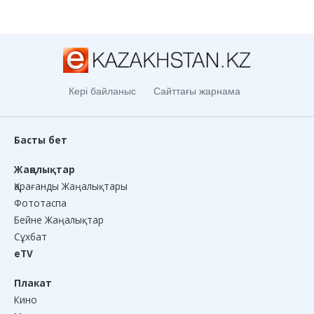
Кері байланыс
Сайттағы жарнама
Басты бет
Жаңалықтар
Қарағанды Жаңалықтары
Фототаспа
Бейне Жаңалықтар
Сұхбат
eTV
Плакат
Кино