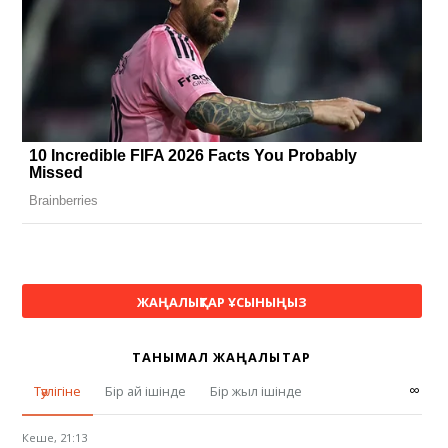
ЖАҢАЛЫҚТАР ҰСЫНЫҢЫЗ
ТАНЫМАЛ ЖАҢАЛЫҚТАР
∞
Тәулігіне
Бір ай ішінде
Бір жыл ішінде
Кеше, 21:13