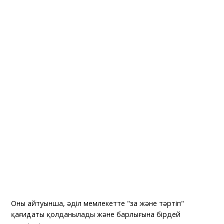
Оның айтуынша, әділ мемлекетте "заң және тәртіп"
қағидаты қолданылады және барлығына бірдей