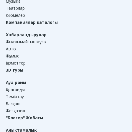
Музыка
Театрлар
Көрмелер
Компаниялар каталогы
Хабарландырулар
Жылжымайтын мүлік
Авто
Жұмыс
Қызметтер
3D туры
Ауа райы
Қарағанды
Теміртау
Балқаш
Жезқазған
"Блогер" Жобасы
Анықтамалық