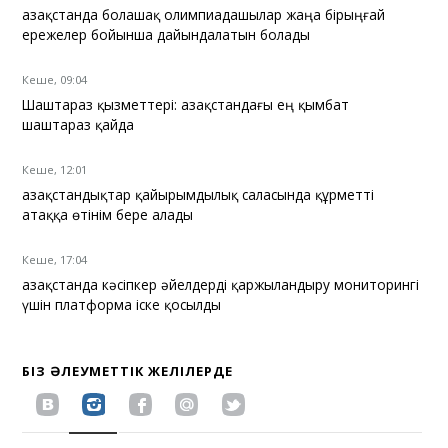
Қазақстанда болашақ олимпиадашылар жаңа бірыңғай
ережелер бойынша дайындалатын болады
Кеше, 09:04
Шаштараз қызметтері: Қазақстандағы ең қымбат
шаштараз қайда
Кеше, 12:01
Қазақстандықтар қайырымдылық саласында құрметті
атаққа өтінім бере алады
Кеше, 17:04
Қазақстанда кәсіпкер әйелдерді қаржыландыру мониторингі
үшін платформа іске қосылды
БІЗ ӘЛЕУМЕТТІК ЖЕЛІЛЕРДЕ