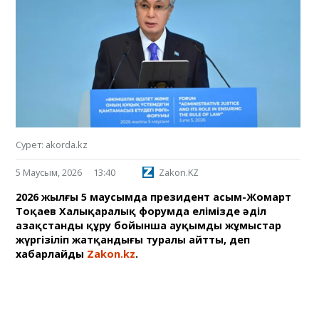
Сурет: akorda.kz
5 Маусым, 2026
13:40
Zakon.KZ
2026 жылғы 5 маусымда президент Қасым-Жомарт
Тоқаев Халықаралық форумда елімізде әділ
Қазақстанды құру бойынша ауқымды жұмыстар
жүргізіліп жатқандығы туралы айтты, деп
хабарлайды
Zakon.kz
.