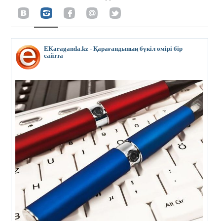
EKaraganda.kz - Қарағандының бүкіл өмірі бір
сайтта