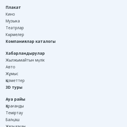
Плакат
Кино
Музыка
Театрлар
Көрмелер
Компаниялар каталогы
Хабарландырулар
Жылжымайтын мүлік
Авто
Жұмыс
Қызметтер
3D туры
Ауа райы
Қарағанды
Теміртау
Балқаш
Жезқазған