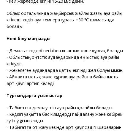
- кей жерлерде екпіні 15-20 м/с дейін.
Облыс орталығында жаңбырсыз жайлы жазғы ауа райы
күтіледі, күндіз ауа температурасы +30 °C шамасында
болады.
Нені білу маңызды
- Демалыс күндері негізінен күн ашық және құрғақ болады.
- Облыстың оңтүстік аудандарында ең ыстық ауа райы
күтілуде.
- Жекелеген аудандарда қатты екпінді жел болуы мүмкін.
- Аймақта ыстық және құрғақ ауа райына байланысты
өрт қаупі артып келеді.
Тұрғындарға ұсыныстар
- Табиғатта демалу үшін ауа-райы қолайлы болады.
- Күндізгі уақытта бас киімдерді пайдалану және көбірек
су ішу ұсынылады.
- Табиғатта от жағу кезінде өрт қауіпсіздігі шараларын