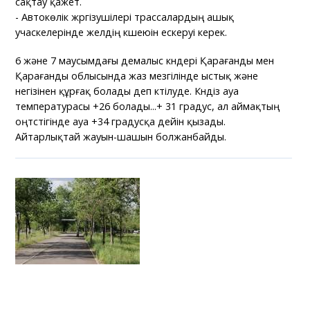
сақтау қажет.
- Автокөлік жүргізушілері трассалардың ашық
учаскелерінде желдің күшеюін ескеруі керек.
6 және 7 маусымдағы демалыс күндері Қарағанды мен
Қарағанды облысында жаз мезгілінде ыстық және
негізінен құрғақ болады деп күтілуде. Күндіз ауа
температурасы +26 болады...+ 31 градус, ал аймақтың
оңтүстігінде ауа +34 градусқа дейін қызады.
Айтарлықтай жауын-шашын болжанбайды.