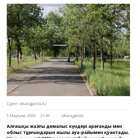
Сурет: ekaraganda.kz
5 Маусым, 2026
21:05
eKaraganda
Алғашқы жазғы демалыс күндері Қарағанды мен
облыс тұрғындарын жылы ауа-райымен қуантады.