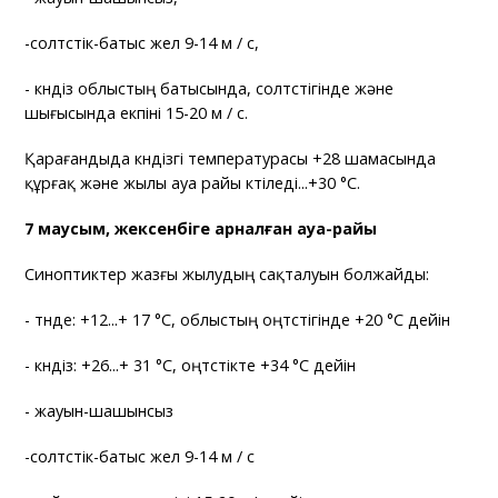
-солтүстік-батыс жел 9-14 м / с,
- күндіз облыстың батысында, солтүстігінде және
шығысында екпіні 15-20 м / с.
Қарағандыда күндізгі температурасы +28 шамасында
құрғақ және жылы ауа райы күтіледі...+30 °C.
7 маусым, жексенбіге арналған ауа-райы
Синоптиктер жазғы жылудың сақталуын болжайды:
- түнде: +12...+ 17 °C, облыстың оңтүстігінде +20 °C дейін
- күндіз: +26...+ 31 °C, оңтүстікте +34 °C дейін
- жауын-шашынсыз
-солтүстік-батыс жел 9-14 м / с