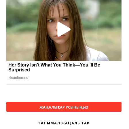
ЖАҢАЛЫҚТАР ҰСЫНЫҢЫЗ
ТАНЫМАЛ ЖАҢАЛЫҚТАР