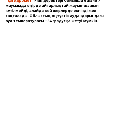
"
Қазгидромет
" РМК деректері бойынша 6 және 7
маусымда өңірде айтарлықтай жауын-шашын
күтілмейді, алайда кей жерлерде екпінді жел
сақталады. Облыстың оңтүстік аудандарындағы
ауа температурасы +34 градусқа жетуі мүмкін.