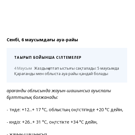
Сенбі, 6 маусымдағы ауа-райы
ТАҚЫРЫП БОЙЫНША СІЛТЕМЕЛЕР
4 Маусым
Жаздың аптап ыстығы сақталады: 5 маусымда
Қарағанды мен облыста ауа райы қандай болады
Қарағанды облысында жауын-шашынсыз ауыспалы
бұлттылық болжанады:
- түнде: +12...+ 17 °C, облыстың оңтүстігінде +20 °C дейін,
- күндіз: +26...+ 31 °C, оңтүстікте +34 °C дейін,
- жауын-шашынсыз,