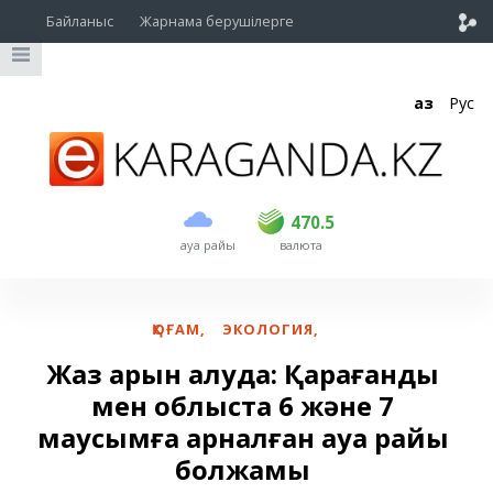
Байланыс
Жарнама берушілерге
Қаз
Рус
сатып алу
сату
USD
469.5
470.5
470.5
ауа райы
валюта
EUR
539
543
RUB
5.45
5.53
ҚОҒАМ
,
ЭКОЛОГИЯ
,
Жаз қарқын алуда: Қарағанды
мен облыста 6 және 7
маусымға арналған ауа райы
болжамы