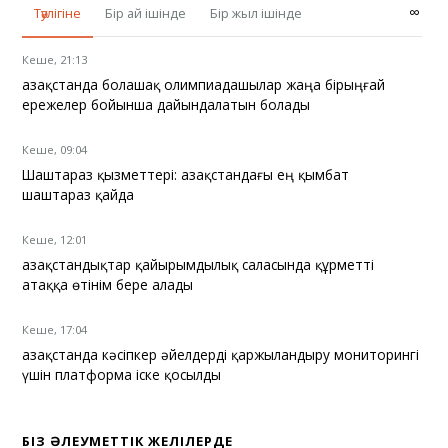
∞
Тәулігіне
Бір ай ішінде
Бір жыл ішінде
Кеше, 21:13
Қазақстанда болашақ олимпиадашылар жаңа бірыңғай
ережелер бойынша дайындалатын болады
Кеше, 09:04
Шаштараз қызметтері: Қазақстандағы ең қымбат
шаштараз қайда
Кеше, 12:01
Қазақстандықтар қайырымдылық саласында құрметті
атаққа өтінім бере алады
Кеше, 17:04
Қазақстанда кәсіпкер әйелдерді қаржыландыру мониторингі
үшін платформа іске қосылды
БІЗ ӘЛЕУМЕТТІК ЖЕЛІЛЕРДЕ