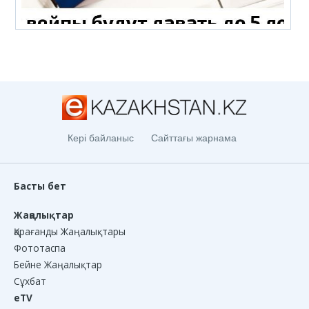
Кері байланыс
Сайттағы жарнама
Басты бет
Жаңалықтар
Қарағанды Жаңалықтары
Фототаспа
Бейне Жаңалықтар
Сұхбат
eTV