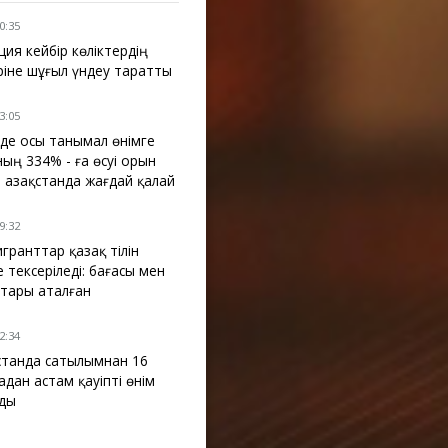
10:35
ция кейбір көліктердің
ріне шұғыл үндеу таратты
13:05
де осы танымал өнімге
ның 334% - ға өсуі орын
: Қазақстанда жағдай қалай
09:32
гранттар қазақ тілін
е тексеріледі: бағасы мен
тары аталған
12:34
қстанда сатылымнан 16
адан астам қауіпті өнім
ды