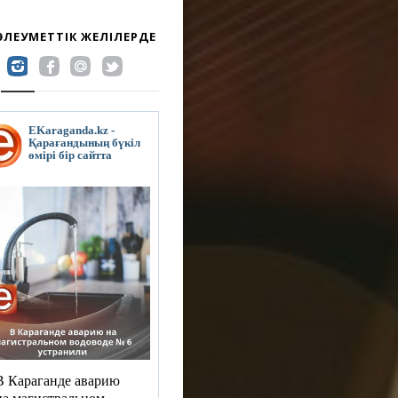
 ӘЛЕУМЕТТІК ЖЕЛІЛЕРДЕ
EKaraganda.kz -
Қарағандының бүкіл
өмірі бір сайтта