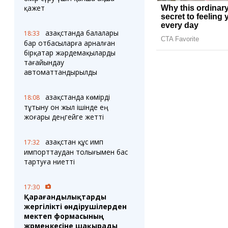
қажет
Қазақстанда балалары
18:33
бар отбасыларға арналған
бірқатар жәрдемақыларды
тағайындау
автоматтандырылды
Қазақстанда көмірді
18:08
тұтыну он жыл ішінде ең
жоғары деңгейге жетті
Қазақстан құс имп
17:32
импорттаудан толығымен бас
тартуға ниетті
17:30
Қарағандылықтарды
жергілікті өндірушілерден
мектеп формасының
жәрмеңкесіне шақырады