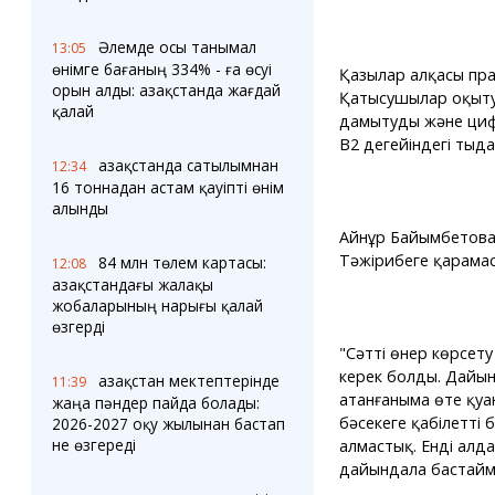
Әлемде осы танымал
13:05
өнімге бағаның 334% - ға өсуі
Қазылар алқасы пра
орын алды: Қазақстанда жағдай
Қатысушылар оқытуд
қалай
дамытуды және циф
В2 деңгейіндегі тың
Қазақстанда сатылымнан
12:34
16 тоннадан астам қауіпті өнім
алынды
Айнұр Байымбетова 
Тәжірибеге қарамас
84 млн төлем картасы:
12:08
Қазақстандағы жалақы
жобаларының нарығы қалай
өзгерді
"Сәтті өнер көрсету
керек болды. Дайын
Қазақстан мектептерінде
11:39
атанғаныма өте қу
жаңа пәндер пайда болады:
бәсекеге қабілетті 
2026-2027 оқу жылынан бастап
не өзгереді
алмастық. Енді алда
дайындала бастаймын