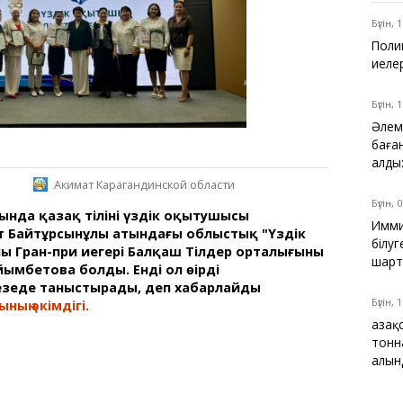
Қарағанды
Теміртау
Бүгін, 
Балқаш
Поли
Жезқазған
иеле
Бүгін, 
Әлем
баға
Анықтамалық
алды
КӨЛІК КЕСТЕСІ
Акимат Карагандинской области
Автобус аялдамалары
Бүгін, 
нда қазақ тілінің үздік оқытушысы
Төтенше жағдайлар
Имми
т Байтұрсынұлы атындағы облыстық "Үздік
қызметі
білуг
ң Гран-при иегері Балқаш Тілдер орталығының
Компаниялар каталогы
шарт
йымбетова болды. Енді ол өңірді
Шиналарды сатып
зеңде таныстырады, деп хабарлайды
алыңыз, оңай!
Бүгін, 
ың әкімдігі.
Қаза
тонн
алын