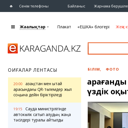
Сенім телефоны
Байланыс
Жарнама берушіле
Жаңалықтар
Плакат
«ЕШКА» блогері
Жеңіс к
+7 (7212)
92 09 09
Басты бет
Плакат
Жаңалықтар
Қарағанды
Кино
Жаңалықтары
Театрлар
БІЛІМ
,
ФОТО
ОҚИҒАЛАР ЛЕНТАСЫ
Шежіре
Музыка
Қарағанды
eTV
Спорт
Қазақстан мен Қытай
20:00
Ақпараттық
үздік оқ
Көрмелер
арасындағы QR-төлемдер жыл
бюллетень
соңына дейін біріктіріледі
Цирк және
Тұлғалар
хайуанаттар бағы
Сұхбат
Сауда министрлігінде
19:15
автокөлік сатып алудың жаңа
тәсілдері туралы айтылды
«ЕШКА» блогері
Карталар