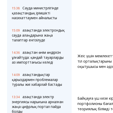
Сауда министрлігінде
15:38
қазақстандық ірімшікті
насихаттаумен айналысты
Қазақстанда электрондық
15:09
сауда алаңдарына жаңа
талаптар енгізілуде
Қазақстан өнім өндірісін
14:36
Жеңіс үшін мемлекет
ұлғайтуда: қандай тауарларды
тіл орталықтарының 
аз импорттағысы келеді
оқытушысы мен әдіск
Қазақстандықтар
14:09
қарыздармен проблемалар
туралы жиі хабарлай бастады
Қазақстанда электр
13:34
Байқауға үш кезең кір
энергиясы нарығына арналған
портфолионы бағала
жаңа цифрлық портал пайда
теориялық білімді т
болды