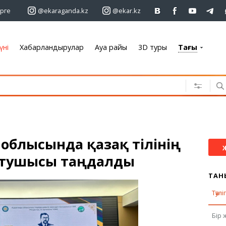
рге
@ekaraganda.kz
@ekar.kz
үні
Хабарландырулар
Ауа райы
3D туры
Тағы
+7 701 233 33 81
Хабарландырулар
Жылжымайтын мүлік
Автомобильдер
Жұмыс
 облысында қазақ тілінің
Қызметтер
ытушысы таңдалды
Электроника
Жиһаз
ТАН
Тәулі
Ауа райы
Бір 