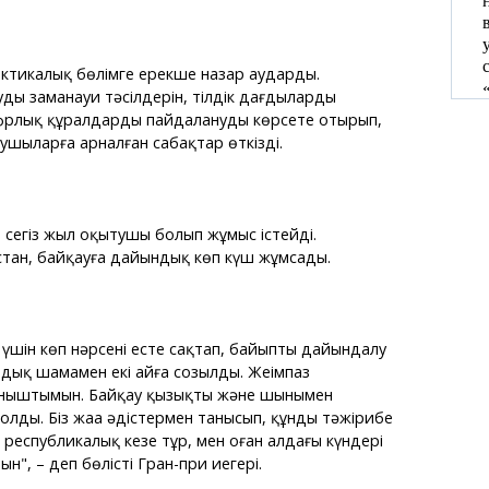
ктикалық бөлімге ерекше назар аударды.
ың заманауи тәсілдерін, тілдік дағдыларды
рлық құралдарды пайдалануды көрсете отырып,
даушыларға арналған сабақтар өткізді.
сегіз жыл оқытушы болып жұмыс істейді.
тан, байқауға дайындық көп күш жұмсады.
 үшін көп нәрсені есте сақтап, байыпты дайындалу
дық шамамен екі айға созылды. Жеңімпаз
аныштымын. Байқау қызықты және шынымен
болды. Біз жаңа әдістермен танысып, құнды тәжірибе
 республикалық кезең тұр, мен оған алдағы күндері
", – деп бөлісті Гран-при иегері.