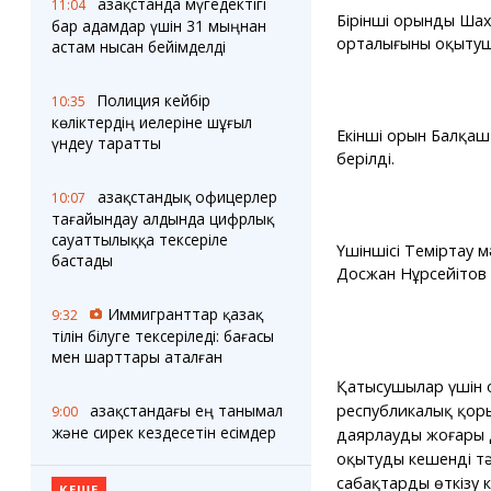
Қазақстанда мүгедектігі
11:04
Бірінші орынды Шахт
бар адамдар үшін 31 мыңнан
орталығының оқытуш
астам нысан бейімделді
Полиция кейбір
10:35
көліктердің иелеріне шұғыл
Екінші орын Балқаш
үндеу таратты
берілді.
Қазақстандық офицерлер
10:07
тағайындау алдында цифрлық
сауаттылыққа тексеріле
Үшіншісі Теміртау 
бастады
Досжан Нұрсейітов
Иммигранттар қазақ
9:32
тілін білуге тексеріледі: бағасы
мен шарттары аталған
Қатысушылар үшін 
республикалық қор
Қазақстандағы ең танымал
9:00
және сирек кездесетін есімдер
даярлаудың жоғары д
оқытудың кешенді т
сабақтарды өткізу 
КЕШЕ