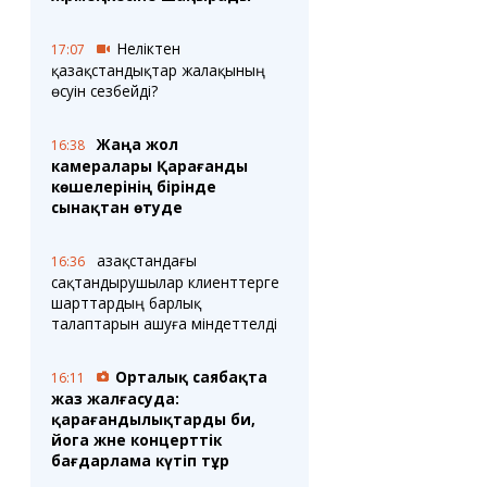
Неліктен
17:07
қазақстандықтар жалақының
өсуін сезбейді?
Жаңа жол
16:38
камералары Қарағанды
көшелерінің бірінде
сынақтан өтуде
Қазақстандағы
16:36
сақтандырушылар клиенттерге
шарттардың барлық
талаптарын ашуға міндеттелді
Орталық саябақта
16:11
жаз жалғасуда:
қарағандылықтарды би,
йога және концерттік
бағдарлама күтіп тұр