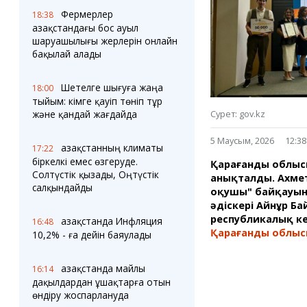
Блогер лентасы
Веб-камералар
Фермерлер
18:38
Соққылар
Тығындар
Қазақстандағы бос ауыл
Фотокомикстер
Қарағанды Картасы
шаруашылығы жерлерін онлайн
Аптаның коллажы
Ұйымдар
бақылай алады
Ешкин жұлдыз
Менің учаскелік
жорамалы
Жолдарды жабу
Шетелге шығуға жаңа
18:00
тыйым: кімге қауіп төніп тұр
Сурет: gov.kz
және қандай жағдайда
Қызметтер
Медиа
Аудармашы
Фото
5 Маусым, 2026
12:38
Қазақстанның климаты
17:22
Бейне
біркелкі емес өзгеруде.
Қарағанды облысы
3D туры
Солтүстік қызады, Оңтүстік
анықталды. Ахме
Timelapse
салқындайды
оқушы" байқауыны
әдіскері Айнұр Ба
республикалық ке
Қазақстанда Инфляция
16:48
Қарағанды облысын
10,2% - ға дейін баяулады
Қазақстанда майлы
16:14
дақылдардан ұшақтарға отын
өндіру жоспарлануда