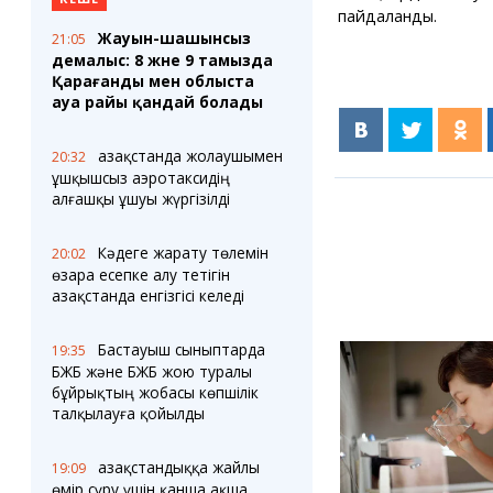
пайдаланды.
Жауын-шашынсыз
21:05
демалыс: 8 және 9 тамызда
Қарағанды мен облыста
ауа райы қандай болады
Қазақстанда жолаушымен
20:32
ұшқышсыз аэротаксидің
алғашқы ұшуы жүргізілді
Кәдеге жарату төлемін
20:02
өзара есепке алу тетігін
Қазақстанда енгізгісі келеді
Бастауыш сыныптарда
19:35
БЖБ және БЖБ жою туралы
бұйрықтың жобасы көпшілік
талқылауға қойылды
Қазақстандыққа жайлы
19:09
өмір сүру үшін қанша ақша