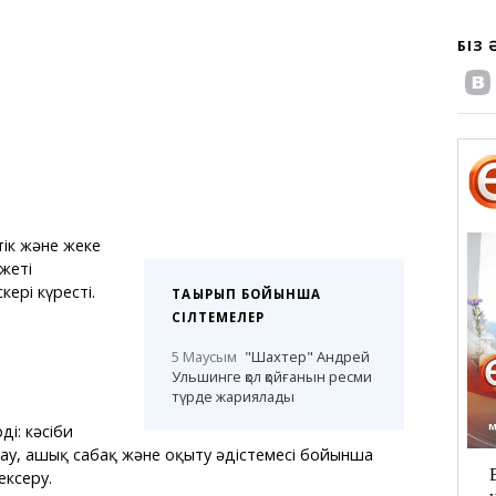
БІЗ
тік және жеке
жеті
ері күресті.
ТАҚЫРЫП БОЙЫНША
СІЛТЕМЕЛЕР
5 Маусым
"Шахтер" Андрей
Ульшинге қол қойғанын ресми
түрде жариялады
ді: кәсіби
у, ашық сабақ және оқыту әдістемесі бойынша
ексеру.