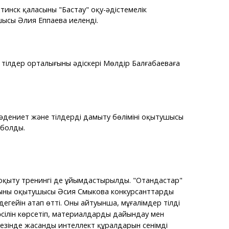
инск қаласының "Бастау" оқу-әдістемелік
ысы Әлия Еппаева иеленді.
 тілдер орталығының әдіскері Мөлдір Балғабаеваға
мәдениет және тілдерді дамыту бөлімінің оқытушысы
 болды.
оқыту тренингі де ұйымдастырылды. "Отандастар"
ының оқытушысы Әсия Смыкова конкурсанттарды
еңгейін атап өтті. Оның айтуынша, мұғалімдер тілді
әсілін көрсетіп, материалдарды дайындау мен
кезінде жасанды интеллект құралдарын сенімді