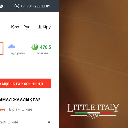
+7 (701)
233 33 81
Қаз
Рус
Кіру
сатып алу
сату
USD
468.5
470.5
470.5
ауа райы
валюта
EUR
539
544
RUB
5.51
5.58
ЖАҢАЛЫҚТАР ҰСЫНЫҢЫЗ
ЫМАЛ ЖАҢАЛЫҚТАР
гіне
Бір ай ішінде
∞
жыл ішінде