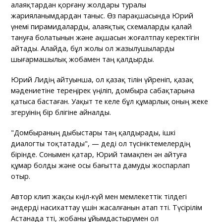
алаяқтардан қорғану жолдары туралы
жарияланымдардан таныс. Өз парақшасында Юрий
үнемі пирамидаларды, алаяқтық схемаларды қалай
тануға болатынын және ақшасын жоғалтпау керектігін
айтады. Алайда, бұл жолы ол жазылушыларды
шығармашылық жобамен таң қалдырды.
Юрий Лидің айтуынша, ол қазақ тілін үйреніп, қазақ
мәдениетіне тереңірек үңіліп, домбыра сабақтарына
қатыса бастаған. Уақыт өте келе бұл құмарлық оның жеке
өзгеруінің бір бөлігіне айналды.
"Домбыраның дыбыстары таң қалдырады, ішкі
диалогты тоқтатады", — деді ол түсініктемелердің
бірінде. Сонымен қатар, Юрий тамақпен ән айтуға
құмар болды және осы бағытта дамуды жоспарлап
отыр.
Автор клип жақсы көңіл-күй мен мемлекеттік тілдегі
әндерді насихаттау үшін жасалғанын атап өтті. Түсірілім
Астанада өтті, жобаны ұйымдастырумен ол