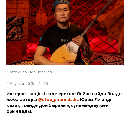
Фото: Антон Мещеряков
4 Маусым, 2026
15:10
Интернет кеңістігінде ерекше бейне пайда болды:
жоба авторы
@stop_piramida.kz
Юрий Ли әнді
қазақ тілінде домбыраның сүйемелдеуімен
орындады.