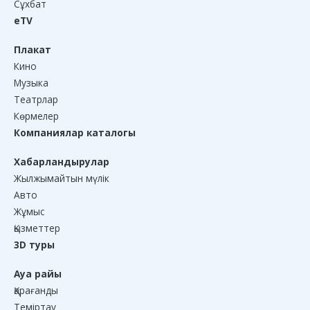
Сұхбат
eTV
Плакат
Кино
Музыка
Театрлар
Көрмелер
Компаниялар каталогы
Хабарландырулар
Жылжымайтын мүлік
Авто
Жұмыс
Қызметтер
3D туры
Ауа райы
Қарағанды
Теміртау