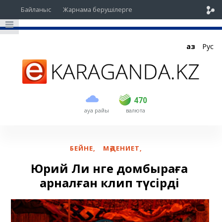
Байланыс
Жарнама берушілерге
Қаз
Рус
сатып алу
сату
USD
468.5
470
470
ауа райы
валюта
EUR
539
543
RUB
5.48
5.52
БЕЙНЕ
,
МӘДЕНИЕТ
,
Юрий Ли әнге домбыраға
арналған клип түсірді