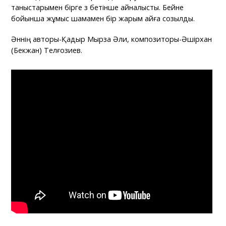
таныстарымен бірге өз бетінше айналысты. Бейне
бойынша жұмыс шамамен бір жарым айға созылды.
Әннің авторы-Қадыр Мырза Әли, композиторы-Әшірхан
(Бекжан) Телғозиев.