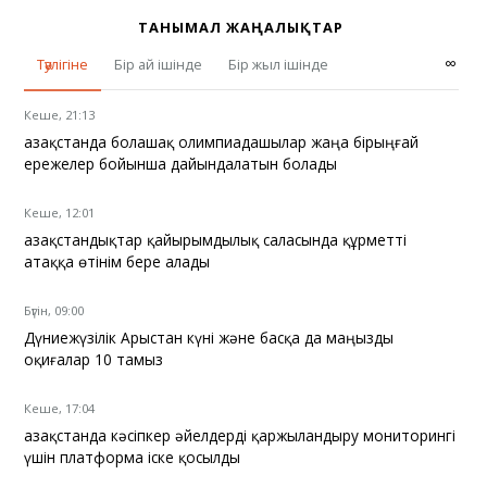
ТАНЫМАЛ ЖАҢАЛЫҚТАР
∞
Тәулігіне
Бір ай ішінде
Бір жыл ішінде
Кеше, 21:13
Қазақстанда болашақ олимпиадашылар жаңа бірыңғай
ережелер бойынша дайындалатын болады
Кеше, 12:01
Қазақстандықтар қайырымдылық саласында құрметті
атаққа өтінім бере алады
Бүгін, 09:00
Дүниежүзілік Арыстан күні және басқа да маңызды
оқиғалар 10 тамыз
Кеше, 17:04
Қазақстанда кәсіпкер әйелдерді қаржыландыру мониторингі
үшін платформа іске қосылды