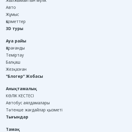
Жылжымайтын мүлік
Авто
Жұмыс
Қызметтер
3D туры
Ауа райы
Қарағанды
Теміртау
Балқаш
Жезқазған
"Блогер" Жобасы
Анықтамалық
КӨЛІК КЕСТЕСІ
Автобус аялдамалары
Төтенше жағдайлар қызметі
Тығындар
Тамақ