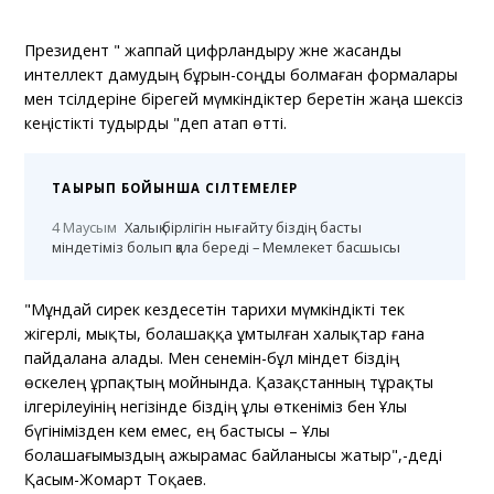
Президент " жаппай цифрландыру және жасанды
интеллект дамудың бұрын-соңды болмаған формалары
мен тәсілдеріне бірегей мүмкіндіктер беретін жаңа шексіз
кеңістікті тудырды "деп атап өтті.
ТАҚЫРЫП БОЙЫНША СІЛТЕМЕЛЕР
4 Маусым
Халық бірлігін нығайту біздің басты
міндетіміз болып қала береді – Мемлекет басшысы
"Мұндай сирек кездесетін тарихи мүмкіндікті тек
жігерлі, мықты, болашаққа ұмтылған халықтар ғана
пайдалана алады. Мен сенемін-бұл міндет біздің
өскелең ұрпақтың мойнында. Қазақстанның тұрақты
ілгерілеуінің негізінде біздің ұлы өткеніміз бен Ұлы
бүгінімізден кем емес, ең бастысы – Ұлы
болашағымыздың ажырамас байланысы жатыр",-деді
Қасым-Жомарт Тоқаев.