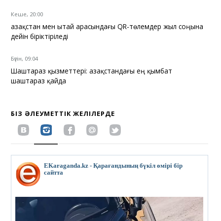
Кеше, 20:00
Қазақстан мен Қытай арасындағы QR-төлемдер жыл соңына
дейін біріктіріледі
Бүгін, 09:04
Шаштараз қызметтері: Қазақстандағы ең қымбат
шаштараз қайда
БІЗ ӘЛЕУМЕТТІК ЖЕЛІЛЕРДЕ
EKaraganda.kz - Қарағандының бүкіл өмірі бір
сайтта