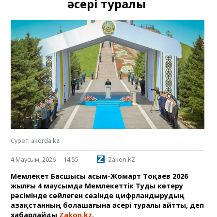
әсері туралы
Сурет: akorda.kz
4 Маусым, 2026
14:55
Zakon.KZ
Мемлекет Басшысы Қасым-Жомарт Тоқаев 2026
жылғы 4 маусымда Мемлекеттік Туды көтеру
рәсімінде сөйлеген сөзінде цифрландырудың
Қазақстанның болашағына әсері туралы айтты, деп
хабарлайды
Zakon.kz
.