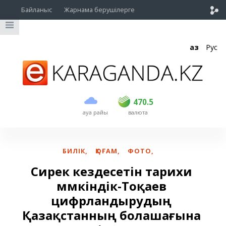
Байланыс
Жарнама берушілерге
Қаз
Рус
сатып алу
сату
USD
468.5
470.5
470.5
ауа райы
валюта
EUR
539
544
RUB
5.51
5.58
БИЛІК
,
ҚОҒАМ
,
ФОТО
,
Сирек кездесетін тарихи
мүмкіндік-Тоқаев
цифрландырудың
Қазақстанның болашағына