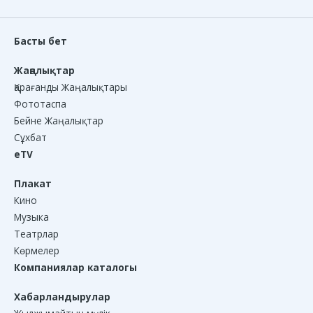
Басты бет
Жаңалықтар
Қарағанды Жаңалықтары
Фототаспа
Бейне Жаңалықтар
Сұхбат
eTV
Плакат
Кино
Музыка
Театрлар
Көрмелер
Компаниялар каталогы
Хабарландырулар