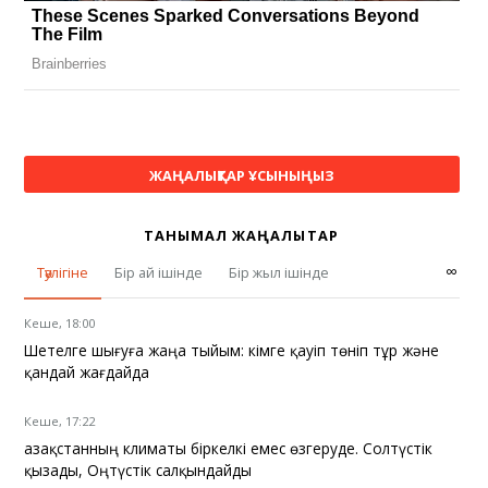
ЖАҢАЛЫҚТАР ҰСЫНЫҢЫЗ
ТАНЫМАЛ ЖАҢАЛЫҚТАР
∞
Тәулігіне
Бір ай ішінде
Бір жыл ішінде
Кеше, 18:00
Шетелге шығуға жаңа тыйым: кімге қауіп төніп тұр және
қандай жағдайда
Кеше, 17:22
Қазақстанның климаты біркелкі емес өзгеруде. Солтүстік
қызады, Оңтүстік салқындайды