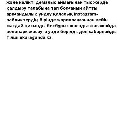
және көлікті демалыс аймағынан тыс жерде
қалдыру талабына тап болғанын айтты.
Қарағандылық үндеу қалалық Instagram-
пабликтердің бірінде жарияланғаннан кейін
жағдай қисынды бетбұрыс жасады: жағажайда
велопарк жасауға уәде берілді, деп хабарлайды
Тілші ekaraganda.kz.