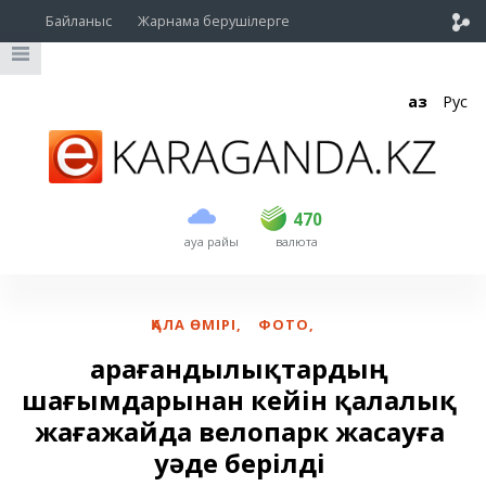
Байланыс
Жарнама берушілерге
Қаз
Рус
сатып алу
сату
USD
469
470
470
ауа райы
валюта
EUR
539
543
RUB
5.45
5.53
ҚАЛА ӨМІРІ
,
ФОТО
,
Қарағандылықтардың
шағымдарынан кейін қалалық
жағажайда велопарк жасауға
уәде берілді