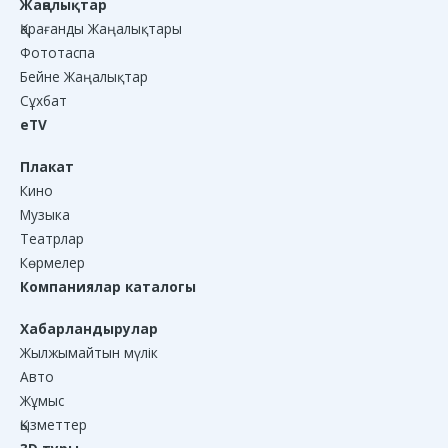
Жаңалықтар
Қарағанды Жаңалықтары
Фототаспа
Бейне Жаңалықтар
Сұхбат
eTV
Плакат
Кино
Музыка
Театрлар
Көрмелер
Компаниялар каталогы
Хабарландырулар
Жылжымайтын мүлік
Авто
Жұмыс
Қызметтер