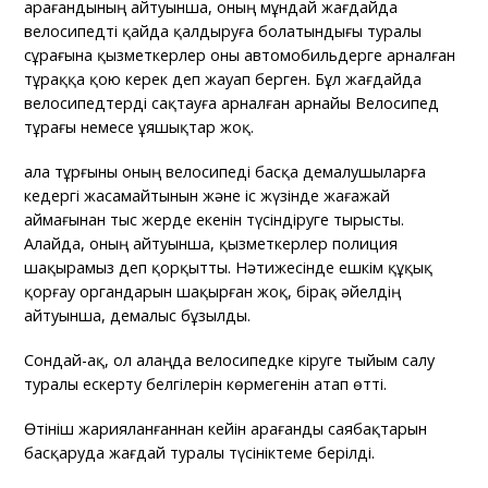
Қарағандының айтуынша, оның мұндай жағдайда
велосипедті қайда қалдыруға болатындығы туралы
сұрағына қызметкерлер оны автомобильдерге арналған
тұраққа қою керек деп жауап берген. Бұл жағдайда
велосипедтерді сақтауға арналған арнайы Велосипед
тұрағы немесе ұяшықтар жоқ.
Қала тұрғыны оның велосипеді басқа демалушыларға
кедергі жасамайтынын және іс жүзінде жағажай
аймағынан тыс жерде екенін түсіндіруге тырысты.
Алайда, оның айтуынша, қызметкерлер полиция
шақырамыз деп қорқытты. Нәтижесінде ешкім құқық
қорғау органдарын шақырған жоқ, бірақ әйелдің
айтуынша, демалыс бұзылды.
Сондай-ақ, ол алаңда велосипедке кіруге тыйым салу
туралы ескерту белгілерін көрмегенін атап өтті.
Өтініш жарияланғаннан кейін Қарағанды саябақтарын
басқаруда жағдай туралы түсініктеме берілді.