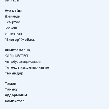
3D туры
Ауа райы
Қарағанды
Теміртау
Балқаш
Жезқазған
"Блогер" Жобасы
Анықтамалық
КӨЛІК КЕСТЕСІ
Автобус аялдамалары
Төтенше жағдайлар қызметі
Тығындар
Тамақ
Танысу
Аудармашы
Комикстер