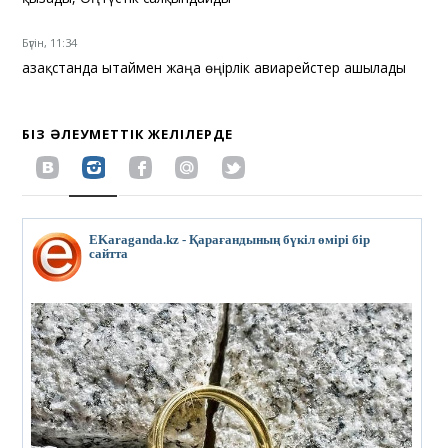
Бүгін, 11:34
Қазақстанда Қытаймен жаңа өңірлік авиарейстер ашылады
БІЗ ӘЛЕУМЕТТІК ЖЕЛІЛЕРДЕ
EKaraganda.kz - Қарағандының бүкіл өмірі бір
сайтта