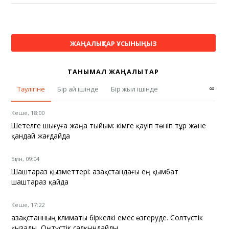
ЖАҢАЛЫҚТАР ҰСЫНЫҢЫЗ
ТАНЫМАЛ ЖАҢАЛЫҚТАР
∞
Тәулігіне
Бір ай ішінде
Бір жыл ішінде
Кеше, 18:00
Шетелге шығуға жаңа тыйым: кімге қауіп төніп тұр және
қандай жағдайда
Бүгін, 09:04
Шаштараз қызметтері: Қазақстандағы ең қымбат
шаштараз қайда
Кеше, 17:22
Қазақстанның климаты біркелкі емес өзгеруде. Солтүстік
қызады, Оңтүстік салқындайды