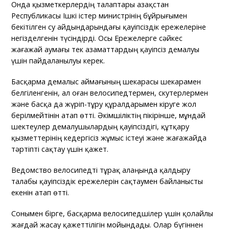
Онда қызметкерлердің талаптары Қазақстан
Республикасы Ішкі істер министрінің бұйрығымен
бекітілген су айдындарындағы қауіпсіздік ережелеріне
негізделгенін түсіндірді. Осы Ережелерге сәйкес
жағажай аумағы тек азаматтардың қауіпсіз демалуы
үшін пайдаланылуы керек.
Басқарма демалыс аймағының шекарасы шекарамен
белгіленгенін, ал оған велосипедтермен, скутерлермен
және басқа да жүріп-тұру құралдарымен кіруге жол
берілмейтінін атап өтті. Әкімшіліктің пікірінше, мұндай
шектеулер демалушылардың қауіпсіздігі, құтқару
қызметтерінің кедергісіз жұмыс істеуі және жағажайда
тәртіпті сақтау үшін қажет.
Ведомство велосипедті тұрақ алаңында қалдыру
талабы қауіпсіздік ережелерін сақтаумен байланысты
екенін атап өтті.
Сонымен бірге, басқарма велосипедшілер үшін қолайлы
жағдай жасау қажеттілігін мойындады. Олар бүгіннен