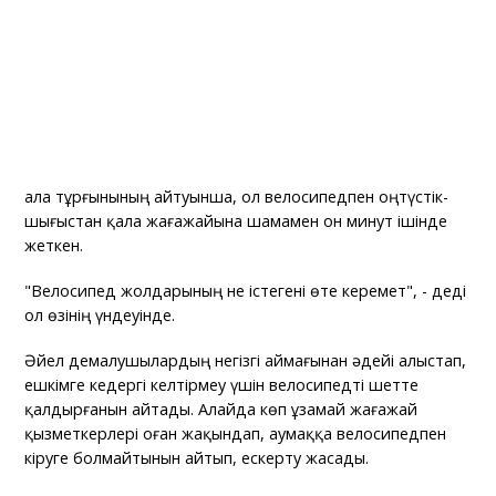
Қала тұрғынының айтуынша, ол велосипедпен оңтүстік-
шығыстан қала жағажайына шамамен он минут ішінде
жеткен.
"Велосипед жолдарының не істегені өте керемет", - деді
ол өзінің үндеуінде.
Әйел демалушылардың негізгі аймағынан әдейі алыстап,
ешкімге кедергі келтірмеу үшін велосипедті шетте
қалдырғанын айтады. Алайда көп ұзамай жағажай
қызметкерлері оған жақындап, аумаққа велосипедпен
кіруге болмайтынын айтып, ескерту жасады.