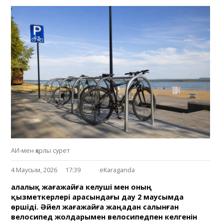
АИ-мен қарлы сурет
4 Маусым, 2026
17:39
eKaraganda
Қалалық жағажайға келуші мен оның
қызметкерлері арасындағы дау 2 маусымда
өршіді. Әйел жағажайға жаңадан салынған
велосипед жолдарымен велосипедпен келгенін