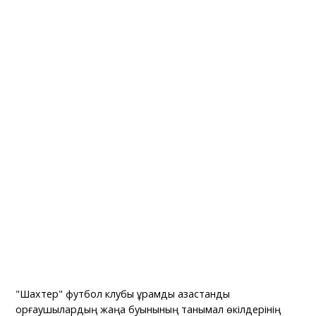
"Шахтер" футбол клубы құрамды қазақстандық
қорғаушылардың жаңа буынының танымал өкілдерінің