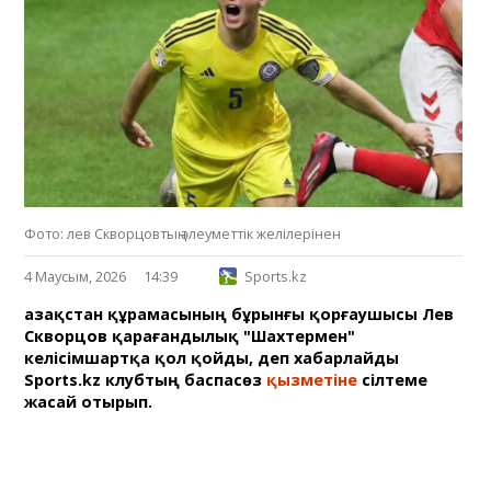
Фото: лев Скворцовтың әлеуметтік желілерінен
4 Маусым, 2026
14:39
Sports.kz
Қазақстан құрамасының бұрынғы қорғаушысы Лев
Скворцов қарағандылық "Шахтермен"
келісімшартқа қол қойды, деп хабарлайды
Sports.kz клубтың баспасөз
қызметіне
сілтеме
жасай отырып.