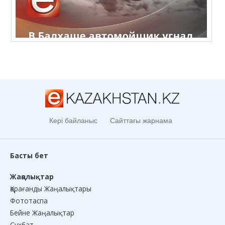
Кері байланыс
Сайттағы жарнама
Басты бет
Жаңалықтар
Қарағанды Жаңалықтары
Фототаспа
Бейне Жаңалықтар
Сұхбат