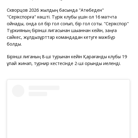
Скворцов 2026 жылдың басында "Ақтөбеден"
"Серікспорға" көшті. Түрік клубы үшін ол 16 матчта
ойнады, онда ол бір гол соғып, бір гол соқты. "Серікспор"
Түркияның бірінші лигасынан шыққаннан кейін, заңға
сәйкес, жұлдызқұрттар командадан кетуге мәжбүр
болды.
Бірінші лиганың 8-ші турынан кейін Қарағанды клубы 19
ұпай жинап, турнир кестесінде 2-ші орынды иеленді.