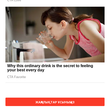
ЖАҢАЛЫҚТАР ҰСЫНЫҢЫЗ