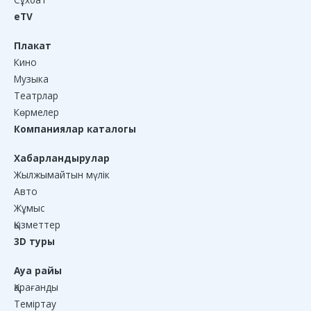
eTV
Плакат
Кино
Музыка
Театрлар
Көрмелер
Компаниялар каталогы
Хабарландырулар
Жылжымайтын мүлік
Авто
Жұмыс
Қызметтер
3D туры
Ауа райы
Қарағанды
Теміртау