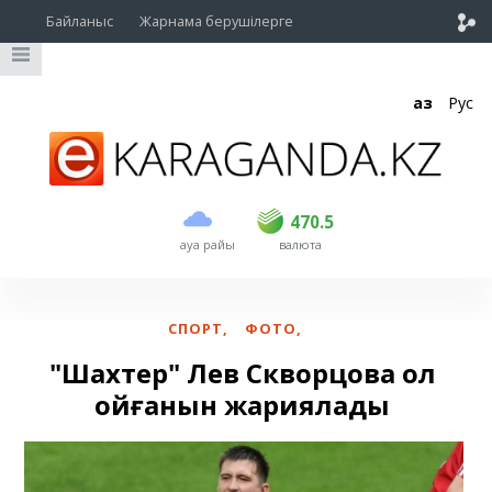
Байланыс
Жарнама берушілерге
Қаз
Рус
сатып алу
сату
USD
468.5
470.5
470.5
ауа райы
валюта
EUR
539
544
RUB
5.51
5.58
СПОРТ
,
ФОТО
,
"Шахтер" Лев Скворцовқа қол
қойғанын жариялады