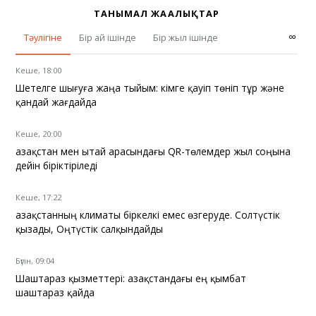
ТАНЫМАЛ ЖАҢАЛЫҚТАР
∞
Тәулігіне
Бір ай ішінде
Бір жыл ішінде
Кеше, 18:00
Шетелге шығуға жаңа тыйым: кімге қауіп төніп тұр және
қандай жағдайда
Кеше, 20:00
Қазақстан мен Қытай арасындағы QR-төлемдер жыл соңына
дейін біріктіріледі
Кеше, 17:22
Қазақстанның климаты біркелкі емес өзгеруде. Солтүстік
қызады, Оңтүстік салқындайды
Бүгін, 09:04
Шаштараз қызметтері: Қазақстандағы ең қымбат
шаштараз қайда