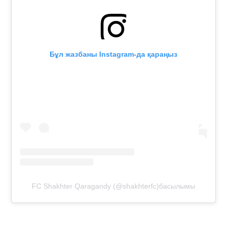
Бұл жазбаны Instagram-да қараңыз
FC Shakhter Qaragandy (@shakhterfc)басылымы