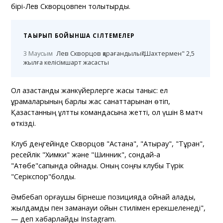
бірі-Лев Скворцовпен толықтырды.
ТАҚЫРЫП БОЙЫНША СІЛТЕМЕЛЕР
3 Маусым
Лев Скворцов қарағандылық"Шахтермен" 2,5
жылға келісімшарт жасасты
Ол қазақстандық жанкүйерлерге жақсы таныс: ел
құрамаларының барлық жас санаттарынан өтіп,
Қазақстанның ұлттық командасына жетті, ол үшін 8 матч
өткізді.
Клуб деңгейінде Скворцов "Астана", "Атырау", "Тұран",
ресейлік "Химки" және "Шинник", сондай-ақ
"Ақтөбе"сапында ойнады. Оның соңғы клубы Түрік
"Серікспор"болды.
Әмбебап қорғаушы бірнеше позицияда ойнай алады,
жылдамдық пен заманауи ойын стилімен ерекшеленеді",
— деп хабарлайды Instagram.