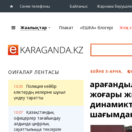
Сенім телефоны
Байланыс
Жарнама берушіле
Жаңалықтар
Плакат
«ЕШКА» блогері
Жеңіс к
+7 (7212)
92 09 09
Басты бет
Плакат
Жаңалықтар
Қарағанды
Кино
Жаңалықтары
Театрлар
БЕЙНЕ 5-АРНА
,
Қ
ОҚИҒАЛАР ЛЕНТАСЫ
Шежіре
Музыка
Қарағанд
eTV
Спорт
Полиция кейбір
10:35
Ақпараттық
жоғары ж
Көрмелер
көліктердің иелеріне шұғыл
бюллетень
үндеу таратты
Цирк және
динамикт
Тұлғалар
хайуанаттар бағы
Сұхбат
шағымда
Қазақстандық
10:07
офицерлер тағайындау
алдында цифрлық
«ЕШКА» блогері
Карталар
сауаттылыққа тексеріле