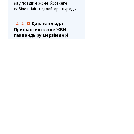
қауіпсіздігін және бәсекеге
қабілеттілігін қалай арттырады
Қарағандыда
14:14
Пришахтинск және ЖБИ
газдандыру мерзімдері
аталды
2 млн теңгеге дейінгі
14:04
жалақы: еңбек министрлігінде
қазақстандықтарға мұндай
ақшаның кімге ұсынылатыны
айтылды
Шахтинск
14:00
қаласында бүгін ашық
аспан астында жанды
музыка кеші өтеді
САУАЛНАМА
Игорь Шацкий мансабын
13:31
маусымның соңында аяқтай