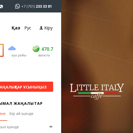
+7 (701)
233 33 81
Қаз
Рус
Кіру
сатып алу
сату
USD
468.5
470.7
470.7
ауа райы
валюта
EUR
539
544
RUB
5.53
5.6
АҢАЛЫҚТАР ҰСЫНЫҢЫЗ
ЫМАЛ ЖАҢАЛЫҚТАР
гіне
Бір ай ішінде
∞
жыл ішінде