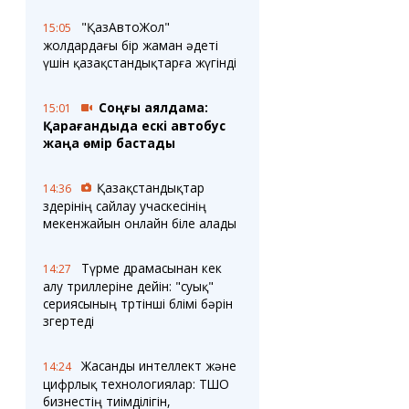
"ҚазАвтоЖол"
15:05
жолдардағы бір жаман әдеті
үшін қазақстандықтарға жүгінді
Соңғы аялдама:
15:01
Қарағандыда ескі автобус
жаңа өмір бастады
Қазақстандықтар
14:36
өздерінің сайлау учаскесінің
мекенжайын онлайн біле алады
Түрме драмасынан кек
14:27
алу триллеріне дейін: "суық"
сериясының төртінші бөлімі бәрін
өзгертеді
Жасанды интеллект және
14:24
цифрлық технологиялар: ТШО
бизнестің тиімділігін,