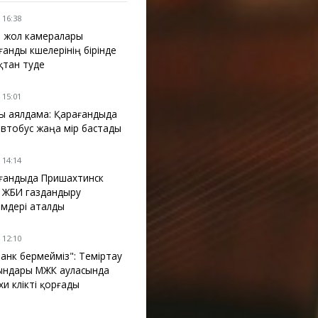
 16:38
 жол камералары
анды көшелерінің бірінде
қтан өтуде
 15:01
ы аялдама: Қарағандыда
автобус жаңа өмір бастады
 14:14
ғандыда Пришахтинск
 ЖБИ газдандыру
імдері аталды
 12:10
танк бермейміз": Теміртау
ындары МЖК ауласында
и көлікті қорғады