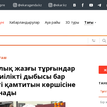
рге
@ekaraganda.kz
@ekar.kz
үні
Хабарландырулар
Ауа райы
3D туры
Тағы
+7 701 233 33 81
Хабарландырулар
Жылжымайтын мүлік
Автомобильдер
ОҒАМ
Жұмыс
ылық жазғы тұрғындар
Қызметтер
Ж
иілікті дыбысы бар
Электроника
Жиһаз
і қамтитын көршісіне
ТАН
нады
Тәулі
Ауа райы
Бір 