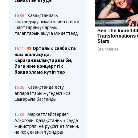
сынақтан өтуде
Қазақстандағы
16:36
сақтандырушылар клиенттерге
шарттардың барлық
талаптарын ашуға міндеттелді
Орталық саябақта
16:11
жаз жалғасуда:
қарағандылықтарды би,
йога және концерттік
бағдарлама күтіп тұр
Қазақстанда есту
16:06
аппараттары мүгедектіксіз
шығарыла бастайды
Маркетплейстердегі
15:33
Алкоголь: Қазақстанның сауда
министрлігі не рұқсат етілгенін,
не жоқ екенін түсіндірді