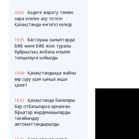
Кәдеге жарату төлемін
20:02
өзара есепке алу тетігін
Қазақстанда енгізгісі келеді
Бастауыш сыныптарда
19:35
БЖБ және БЖБ жою туралы
бұйрықтың жобасы көпшілік
талқылауға қойылды
Қазақстандыққа жайлы
19:09
өмір сүру үшін қанша ақша
қажет
Қазақстанда балалары
18:33
бар отбасыларға арналған
бірқатар жәрдемақыларды
тағайындау
автоматтандырылды