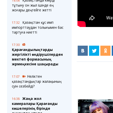
Қазақстанда көмірді
18:08
тұтыну он жыл ішінде ең
жоғары деңгейге жетті
Қазақстан құс имп
17:32
импорттаудан толығымен бас
тартуға ниетті
17:30
Қарағандылықтарды
жергілікті өндірушілерден
мектеп формасының
жәрмеңкесіне шақырады
Неліктен
17:07
қазақстандықтар жалақының
өсуін сезбейді?
Жаңа жол
16:38
камералары Қарағанды
көшелерінің бірінде