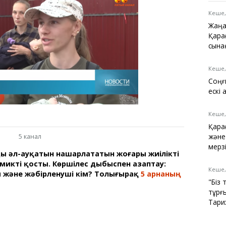
Қарағанды
Теміртау
Кеше,
Балқаш
Жаңа
Жезқазған
Қарағ
сына
Кеше,
Соңғ
Анықтамалық
ескі 
КӨЛІК КЕСТЕСІ
Автобус аялдамалары
Кеше,
Төтенше жағдайлар
Қара
қызметі
және
5 канал
Компаниялар каталогы
мерз
ың әл-ауқатын нашарлататын жоғары жиілікті
Шиналарды сатып
икті қосты. Көршілес дыбыспен азаптау:
алыңыз, оңай!
Кеше,
 және жәбірленуші кім? Толығырақ
5 арнаның
"Біз 
тұрғ
Тарих