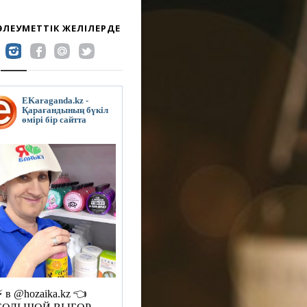
 ӘЛЕУМЕТТІК ЖЕЛІЛЕРДЕ
EKaraganda.kz -
Қарағандының бүкіл
өмірі бір сайтта