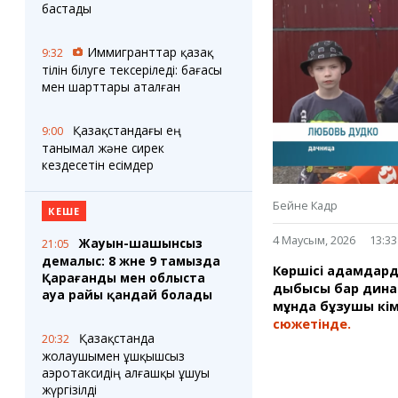
Блогер лентасы
Веб-камералар
бастады
Соққылар
Тығындар
Фотокомикстер
Қарағанды Картасы
Иммигранттар қазақ
9:32
Аптаның коллажы
Ұйымдар
тілін білуге тексеріледі: бағасы
Ешкин жұлдыз
Менің учаскелік
мен шарттары аталған
жорамалы
Жолдарды жабу
Қазақстандағы ең
9:00
танымал және сирек
Қызметтер
Медиа
кездесетін есімдер
Аудармашы
Фото
Бейне
Бейне Кадр
КЕШЕ
3D туры
Timelapse
4 Маусым, 2026
13:33
Жауын-шашынсыз
21:05
демалыс: 8 және 9 тамызда
Көршісі адамдард
Қарағанды мен облыста
дыбысы бар динам
ауа райы қандай болады
мұнда бұзушы кім
сюжетінде.
Қазақстанда
20:32
жолаушымен ұшқышсыз
аэротаксидің алғашқы ұшуы
жүргізілді