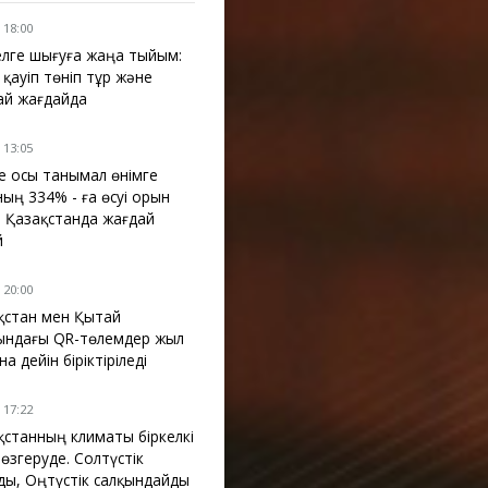
 18:00
лге шығуға жаңа тыйым:
 қауіп төніп тұр және
ай жағдайда
 13:05
де осы танымал өнімге
ның 334% - ға өсуі орын
: Қазақстанда жағдай
й
 20:00
қстан мен Қытай
ындағы QR-төлемдер жыл
а дейін біріктіріледі
 17:22
қстанның климаты біркелкі
 өзгеруде. Солтүстік
ды, Оңтүстік салқындайды