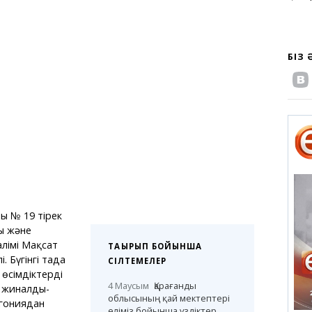
БІЗ
ң № 19 тірек
ы және
алімі Мақсат
ТАҚЫРЫП БОЙЫНША
 Бүгінгі таңда
СІЛТЕМЕЛЕР
өсімдіктердің
4 Маусым
Қарағанды
і жиналды-
облысының қай мектептері
гониядан
еліміз бойынша үздіктер