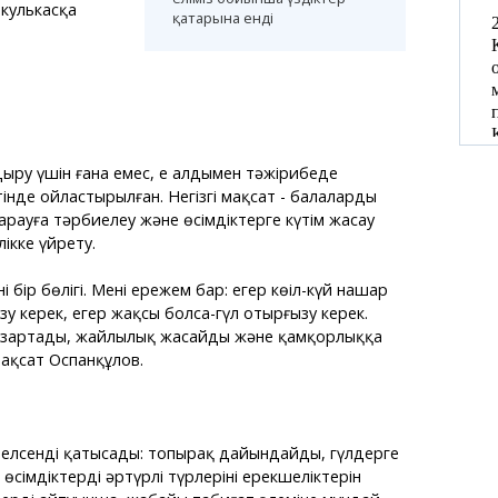
кулькасқа
қатарына енді
ыру үшін ғана емес, ең алдымен тәжірибеде
інде ойластырылған. Негізгі мақсат - балаларды
арауға тәрбиелеу және өсімдіктерге күтім жасау
ікке үйрету.
ің бір бөлігі. Менің ережем бар: егер көңіл-күй нашар
у керек, егер жақсы болса-гүл отырғызу керек.
тазартады, жайлылық жасайды және қамқорлыққа
Мақсат Оспанқұлов.
елсенді қатысады: топырақ дайындайды, гүлдерге
сімдіктердің әртүрлі түрлерінің ерекшеліктерін