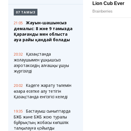
07 ТАМЫЗ
Жауын-шашынсыз
21:05
демалыс: 8 және 9 тамызда
Қарағанды мен облыста
ауа райы қандай болады
Қазақстанда
20:32
жолаушымен ұшқышсыз
аэротаксидің алғашқы ұшуы
жүргізілді
Кәдеге жарату төлемін
20:02
өзара есепке алу тетігін
Қазақстанда енгізгісі келеді
Бастауыш сыныптарда
19:35
БЖБ және БЖБ жою туралы
бұйрықтың жобасы көпшілік
талқылауға қойылды