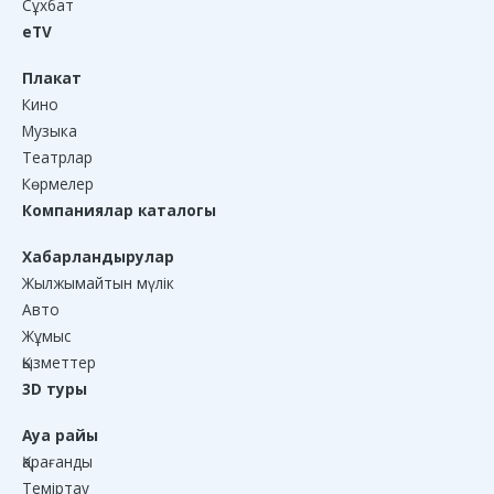
Сұхбат
eTV
Плакат
Кино
Музыка
Театрлар
Көрмелер
Компаниялар каталогы
Хабарландырулар
Жылжымайтын мүлік
Авто
Жұмыс
Қызметтер
3D туры
Ауа райы
Қарағанды
Теміртау