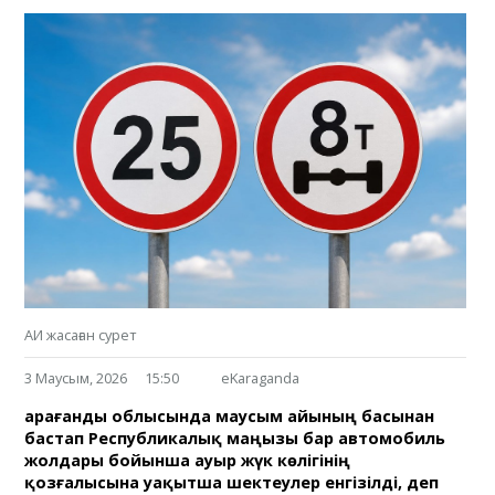
АИ жасаған сурет
3 Маусым, 2026
15:50
eKaraganda
Қарағанды облысында маусым айының басынан
бастап Республикалық маңызы бар автомобиль
жолдары бойынша ауыр жүк көлігінің
қозғалысына уақытша шектеулер енгізілді, деп