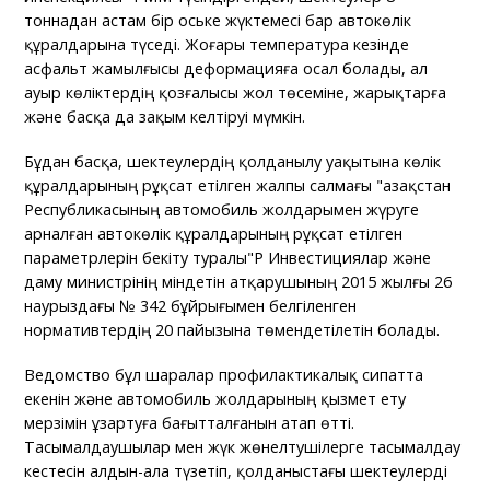
тоннадан астам бір оське жүктемесі бар автокөлік
құралдарына түседі. Жоғары температура кезінде
асфальт жамылғысы деформацияға осал болады, ал
ауыр көліктердің қозғалысы жол төсеміне, жарықтарға
және басқа да зақым келтіруі мүмкін.
Бұдан басқа, шектеулердің қолданылу уақытына көлік
құралдарының рұқсат етілген жалпы салмағы "Қазақстан
Республикасының автомобиль жолдарымен жүруге
арналған автокөлік құралдарының рұқсат етілген
параметрлерін бекіту туралы"ҚР Инвестициялар және
даму министрінің міндетін атқарушының 2015 жылғы 26
наурыздағы № 342 бұйрығымен белгіленген
нормативтердің 20 пайызына төмендетілетін болады.
Ведомство бұл шаралар профилактикалық сипатта
екенін және автомобиль жолдарының қызмет ету
мерзімін ұзартуға бағытталғанын атап өтті.
Тасымалдаушылар мен жүк жөнелтушілерге тасымалдау
кестесін алдын-ала түзетіп, қолданыстағы шектеулерді