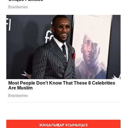
ЖАҢАЛЫҚТАР ҰСЫНЫҢЫЗ