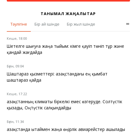
ТАНЫМАЛ ЖАҢАЛЫҚТАР
∞
Тәулігіне
Бір ай ішінде
Бір жыл ішінде
Кеше, 18:00
Шетелге шығуға жаңа тыйым: кімге қауіп төніп тұр және
қандай жағдайда
Бүгін, 09:04
Шаштараз қызметтері: Қазақстандағы ең қымбат
шаштараз қайда
Кеше, 17:22
Қазақстанның климаты біркелкі емес өзгеруде. Солтүстік
қызады, Оңтүстік салқындайды
Бүгін, 11:34
Қазақстанда Қытаймен жаңа өңірлік авиарейстер ашылады