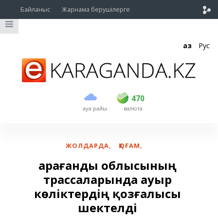
Байланыс
Жарнама берушілерге
Қаз
Рус
сатып алу
сату
USD
469
470
470
ауа райы
валюта
EUR
539
543
RUB
5.45
5.53
ЖОЛДАРДА
,
ҚОҒАМ
,
Қарағанды облысының
трассаларында ауыр
көліктердің қозғалысы
шектелді