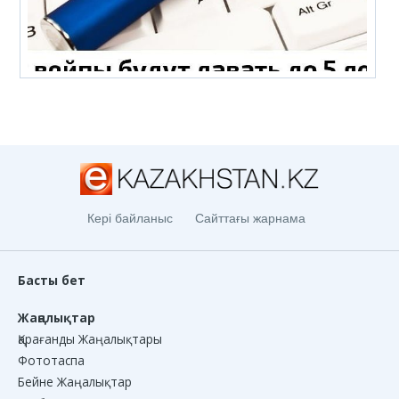
Кері байланыс
Сайттағы жарнама
Басты бет
Жаңалықтар
Қарағанды Жаңалықтары
Фототаспа
Бейне Жаңалықтар