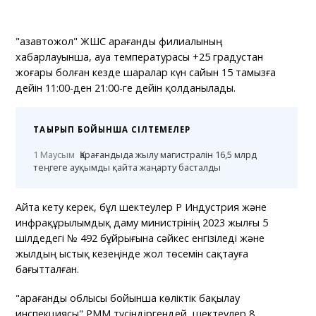
"Қазавтожол" ЖШС Қарағанды филиалының
хабарлауынша, ауа температурасы +25 градустан
жоғары болған кезде шаралар күн сайын 15 тамызға
дейін 11:00-ден 21:00-ге дейін қолданылады.
ТАҚЫРЫП БОЙЫНША СІЛТЕМЕЛЕР
1 Маусым
Қарағандыда жылу магистралін 16,5 млрд
теңгеге ауқымды қайта жаңарту басталды
Айта кету керек, бұл шектеулер ҚР Индустрия және
инфрақұрылымдық даму министрінің 2023 жылғы 5
шілдедегі № 492 бұйрығына сәйкес енгізіледі және
жылдың ыстық кезеңінде жол төсемін сақтауға
бағытталған.
"Қарағанды облысы бойынша көліктік бақылау
инспекциясы" РММ түсіндіргендей, шектеулер 8