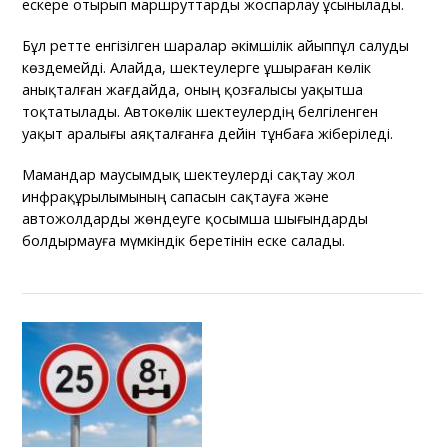
ескере отырып маршруттарды жоспарлау ұсынылады.
Бұл ретте енгізілген шаралар әкімшілік айыппұл салуды
көздемейді. Алайда, шектеулерге ұшыраған көлік
анықталған жағдайда, оның қозғалысы уақытша
тоқтатылады. Автокөлік шектеулердің белгіленген
уақыт аралығы аяқталғанға дейін тұнбаға жіберіледі.
Мамандар маусымдық шектеулерді сақтау жол
инфрақұрылымының сапасын сақтауға және
автожолдарды жөндеуге қосымша шығындарды
болдырмауға мүмкіндік беретінін еске салады.