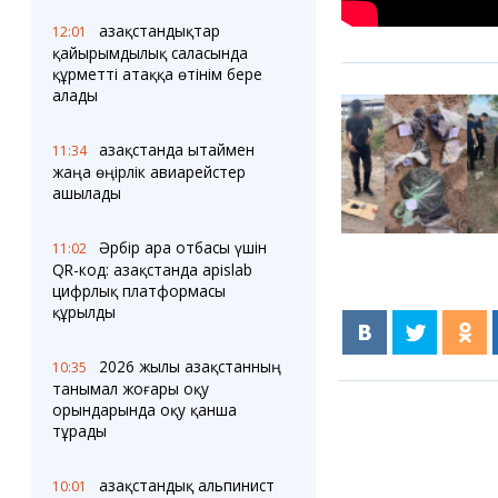
Қазақстандықтар
12:01
қайырымдылық саласында
құрметті атаққа өтінім бере
алады
Қазақстанда Қытаймен
11:34
жаңа өңірлік авиарейстер
ашылады
Әрбір ара отбасы үшін
11:02
QR-код: Қазақстанда apislab
цифрлық платформасы
құрылды
2026 жылы Қазақстанның
10:35
танымал жоғары оқу
орындарында оқу қанша
тұрады
Қазақстандық альпинист
10:01