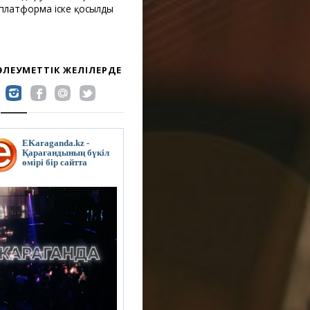
 платформа іске қосылды
 ӘЛЕУМЕТТІК ЖЕЛІЛЕРДЕ
EKaraganda.kz -
Қарағандының бүкіл
өмірі бір сайтта