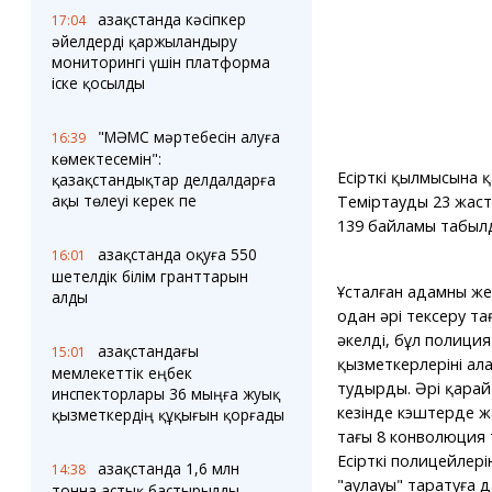
Қазақстанда кәсіпкер
17:04
әйелдерді қаржыландыру
мониторингі үшін платформа
іске қосылды
"МӘМС мәртебесін алуға
16:39
көмектесемін":
Есірткі қылмысына 
қазақстандықтар делдалдарға
ақы төлеуі керек пе
Теміртаудың 23 жаст
139 байламы табыл
Қазақстанда оқуға 550
16:01
шетелдік білім гранттарын
Ұсталған адамның ж
алды
одан әрі тексеру та
әкелді, бұл полиция
Қазақстандағы
15:01
қызметкерлерінің а
мемлекеттік еңбек
тудырды. Әрі қарай
инспекторлары 36 мыңға жуық
кезінде кэштерде 
қызметкердің құқығын қорғады
тағы 8 конволюция
Есірткі полицейлерін
Қазақстанда 1,6 млн
14:38
"аулауы" таратуға 
тонна астық бастырылды