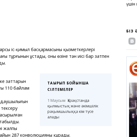
үшін
БІЗ
қарсы іс-қимыл басқармасының қызметкерлері
ағы тұрғынын ұстады, оның өзіне тән иісі бар затпен
ды.
еке заттарын
ТАҚЫРЫП БОЙЫНША
ғы 110 байлам
СІЛТЕМЕЛЕР
1 Маусым
Қазақстанда
лаңдаушылығын
қылмыстық және әкімшілік
 тексеру
рақымшылыққа кім түсе
жасырылған
алады
 табылды.
ің жалпы
дайын 287 конволюцияны құрады.