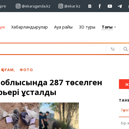
рге
@ekaraganda.kz
@ekar.kz
үні
Хабарландырулар
Ауа райы
3D туры
Тағы
+7 701 233 33 81
Хабарландырулар
Жылжымайтын мүлік
Автомобильдер
ҚОҒАМ
,
ФОТО
Жұмыс
 облысында 287 төселген
Қызметтер
Ж
урьері ұсталды
Электроника
Жиһаз
ТАН
Тәулі
Ауа райы
Бір 