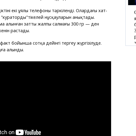
іктінің екі ұялы телефоны тәркіленді. Олардағы хат-
"куратордың"тікелей нұсқауларын анықтады.
ма алынған заттың жалпы салмағы 300 гр — ден
енін растады.
 факт бойынша сотқа дейінгі тергеу жүргізілуде.
ауға алынды.