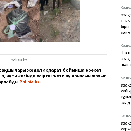
Қарағанды
Теміртау
Кеше,
Балқаш
Қаза
Жезқазған
олим
біры
дайы
Кеше,
Анықтамалық
Шашт
КӨЛІК КЕСТЕСІ
Қаза
polisia.kz
Автобус аялдамалары
шашт
п сақшылары жедел ақпарат бойынша әрекет
Төтенше жағдайлар
ізіп, нәтижесінде есірткі жеткізу арнасын жауып
қызметі
Кеше,
барлайды
Polisia.kz
.
Компаниялар каталогы
Қаза
Шиналарды сатып
қайы
алыңыз, оңай!
құрм
алад
Кеше,
Қазақ
қарж