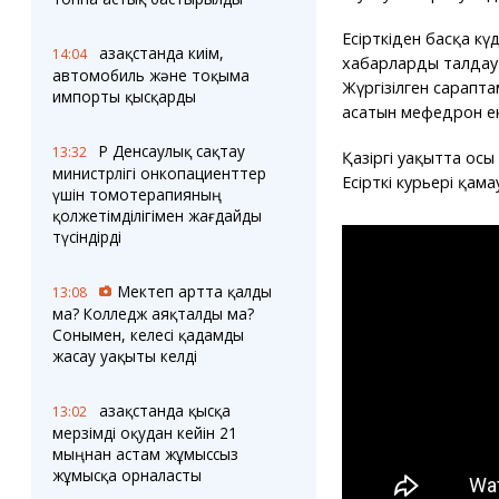
Есірткіден басқа күд
Қазақстанда киім,
14:04
хабарларды талдау 
автомобиль және тоқыма
Жүргізілген сарапта
импорты қысқарды
асатын мефедрон ек
ҚР Денсаулық сақтау
13:32
Қазіргі уақытта осы
министрлігі онкопациенттер
Есірткі курьері қам
үшін томотерапияның
қолжетімділігімен жағдайды
түсіндірді
Мектеп артта қалды
13:08
ма? Колледж аяқталды ма?
Сонымен, келесі қадамды
жасау уақыты келді
Қазақстанда қысқа
13:02
мерзімді оқудан кейін 21
мыңнан астам жұмыссыз
жұмысқа орналасты