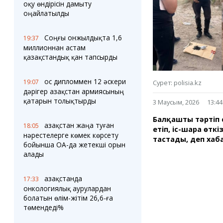
Блогер лентасы
Веб-камералар
оқу өндірісін дамыту
Соққылар
Тығындар
оңайлатылды
Фотокомикстер
Қарағанды Картасы
Аптаның коллажы
Ұйымдар
Соңғы онжылдықта 1,6
19:37
Ешкин жұлдыз
Менің учаскелік
миллионнан астам
жорамалы
қазақстандық қан тапсырды
Жолдарды жабу
Қос дипломмен 12 әскери
19:07
Сурет: polisia.kz
Қызметтер
Медиа
дәрігер Қазақстан армиясының
Аудармашы
Фото
қатарын толықтырды
3 Маусым, 2026
13:44
Бейне
Балқаштың тәрті
3D туры
Қазақстан жаңа туған
18:05
етіп, іс-шара өтк
Timelapse
нәрестелерге көмек көрсету
тастады, деп ха
бойынша ОА-да жетекші орын
алады
Қазақстанда
17:33
онкологиялық аурулардан
болатын өлім-жітім 26,6-ға
төмендеді%