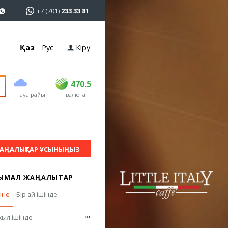
+7 (701)
233 33 81
Қаз
Рус
Кіру
сатып алу
сату
USD
469.5
470.5
470.5
ауа райы
валюта
EUR
539
543
RUB
5.45
5.53
АҢАЛЫҚТАР ҰСЫНЫҢЫЗ
ЫМАЛ ЖАҢАЛЫҚТАР
гіне
Бір ай ішінде
∞
жыл ішінде