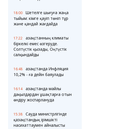
Шетелге шығуға жаңа
18:00
тыйым: кімге қауіп төніп тұр
және қандай жағдайда
Қазақстанның климаты
17:22
біркелкі емес өзгеруде.
Солтүстік қызады, Оңтүстік
салқындайды
Қазақстанда Инфляция
16:48
10,2% - ға дейін баяулады
Қазақстанда майлы
16:14
дақылдардан ұшақтарға отын
өндіру жоспарлануда
Сауда министрлігінде
15:38
қазақстандық ірімшікті
насихаттаумен айналысты