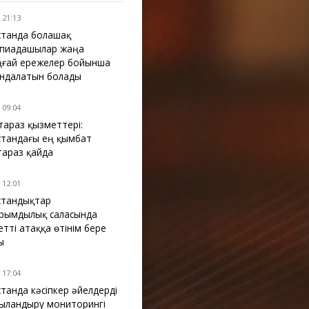
 21:13
қстанда болашақ
пиадашылар жаңа
ңғай ережелер бойынша
ндалатын болады
 09:04
араз қызметтері:
қстандағы ең қымбат
араз қайда
 12:01
қстандықтар
рымдылық саласында
етті атаққа өтінім бере
ы
 17:04
станда кәсіпкер әйелдерді
ыландыру мониторингі