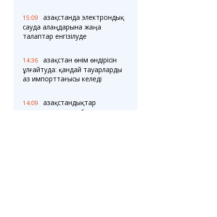
Қазақстанда электрондық
15:09
сауда алаңдарына жаңа
талаптар енгізілуде
Қазақстан өнім өндірісін
14:36
ұлғайтуда: қандай тауарларды
аз импорттағысы келеді
Қазақстандықтар
14:09
қарыздармен проблемалар
туралы жиі хабарлай бастады
Қазақстанда электр
13:34
энергиясы нарығына арналған
жаңа цифрлық портал пайда
болды
Әлемде осы танымал
13:05
өнімге бағаның 334% - ға өсуі
орын алды: Қазақстанда жағдай