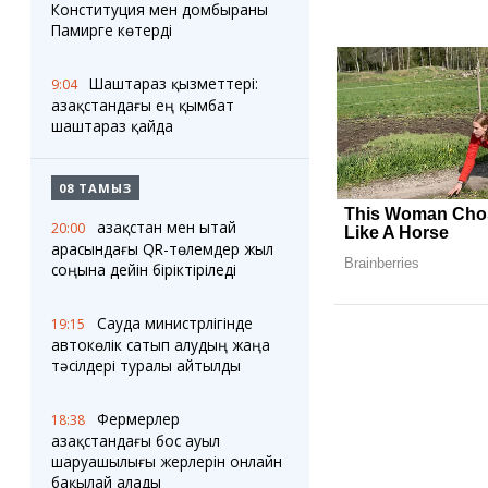
Конституция мен домбыраны
Памирге көтерді
Шаштараз қызметтері:
9:04
Қазақстандағы ең қымбат
шаштараз қайда
08 ТАМЫЗ
Қазақстан мен Қытай
20:00
арасындағы QR-төлемдер жыл
соңына дейін біріктіріледі
Сауда министрлігінде
19:15
автокөлік сатып алудың жаңа
тәсілдері туралы айтылды
Фермерлер
18:38
Қазақстандағы бос ауыл
шаруашылығы жерлерін онлайн
бақылай алады