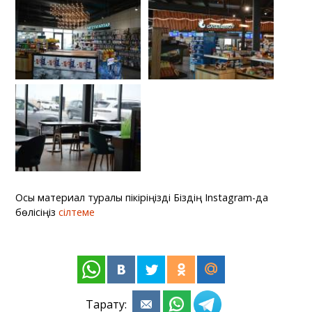
Осы материал туралы пікіріңізді Біздің Instagram-да
бөлісіңіз
сілтеме
Тарату: