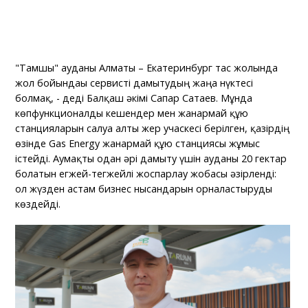
"Тамшы" ауданы Алматы – Екатеринбург тас жолында
жол бойындағы сервисті дамытудың жаңа нүктесі
болмақ, - деді Балқаш әкімі Сапар Сатаев. Мұнда
көпфункционалды кешендер мен жанармай құю
станцияларын салуға алты жер учаскесі берілген, қазірдің
өзінде Gas Energy жанармай құю станциясы жұмыс
істейді. Аумақты одан әрі дамыту үшін ауданы 20 гектар
болатын егжей-тегжейлі жоспарлау жобасы әзірленді:
ол жүзден астам бизнес нысандарын орналастыруды
көздейді.