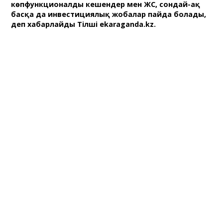
көпфункционалды кешендер мен ЖҚС, сондай-ақ
басқа да инвестициялық жобалар пайда болады,
деп хабарлайды Тілші ekaraganda.kz.