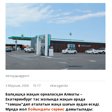
Автордың суреті
3 Маусым, 2026
15:17
eKaraganda
Балқашқа жақын орналасқан Алматы –
Екатеринбург тас жолында жақын арада
"тамшы"деп аталатын жаңа шағын аудан өседі.
Мұнда жол
бойындағы сервис
дамытылады: