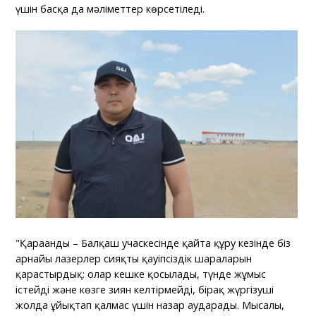
үшін басқа да мәліметтер көрсетіледі.
"Қарағанды – Балқаш учаскесінде қайта құру кезінде біз
арнайы лазерлер сияқты қауіпсіздік шараларын
қарастырдық: олар кешке қосылады, түнде жұмыс
істейді және көзге зиян келтірмейді, бірақ жүргізуші
жолда ұйықтап қалмас үшін назар аударады. Мысалы,