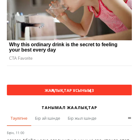
ЖАҢАЛЫҚТАР ҰСЫНЫҢЫЗ
ТАНЫМАЛ ЖАҢАЛЫҚТАР
∞
Тәулігіне
Бір ай ішінде
Бір жыл ішінде
Бүгін, 11:00