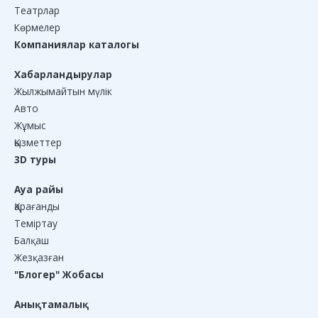
Театрлар
Көрмелер
Компаниялар каталогы
Хабарландырулар
Жылжымайтын мүлік
Авто
Жұмыс
Қызметтер
3D туры
Ауа райы
Қарағанды
Теміртау
Балқаш
Жезқазған
"Блогер" Жобасы
Анықтамалық