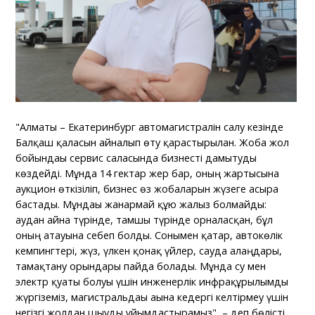
"Алматы – Екатеринбург автомагистралін салу кезінде
Балқаш қаласын айналып өту қарастырылған. Жоба жол
бойындағы сервис саласында бизнесті дамытуды
көздейді. Мұнда 14 гектар жер бар, оның жартысына
аукцион өткізіліп, бизнес өз жобаларын жүзеге асыра
бастады. Мұндағы жанармай құю жалғыз болмайды:
аудан айна түрінде, тамшы түрінде орналасқан, бұл
оның атауына себеп болды. Сонымен қатар, автокөлік
кемпингтері, жүз, үлкен қонақ үйлер, сауда алаңдары,
тамақтану орындары пайда болады. Мұнда су мен
электр қуаты болуы үшін инженерлік инфрақұрылымды
жүргіземіз, магистральдағы ағынға кедергі келтірмеу үшін
негізгі жолдан шығуды ұйымдастырамыз", – деп бөлісті