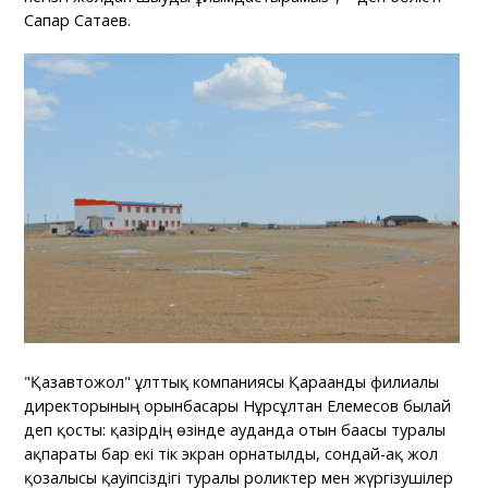
Сапар Сатаев.
"Қазавтожол" ұлттық компаниясы Қарағанды филиалы
директорының орынбасары Нұрсұлтан Елемесов былай
деп қосты: қазірдің өзінде ауданда отын бағасы туралы
ақпараты бар екі тік экран орнатылды, сондай-ақ жол
қозғалысы қауіпсіздігі туралы роликтер мен жүргізушілер