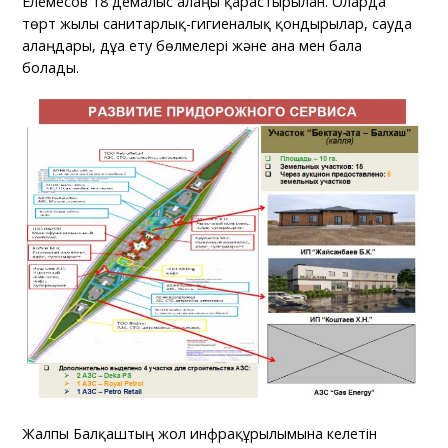
Елемесов 18 демалыс алаңы қарастырылған. Оларда
төрт жылы санитарлық-гигиеналық қондырғылар, сауда
алаңдары, дұға ету бөлмелері және ана мен бала
болады.
Жалпы Балқаштың жол инфрақұрылымына келетін