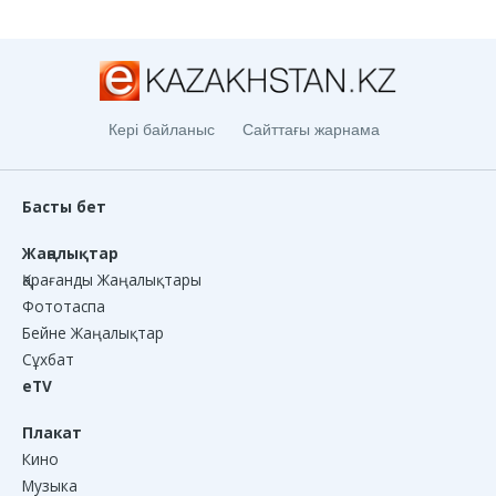
Кері байланыс
Сайттағы жарнама
Басты бет
Жаңалықтар
Қарағанды Жаңалықтары
Фототаспа
Бейне Жаңалықтар
Сұхбат
eTV
Плакат
Кино
Музыка