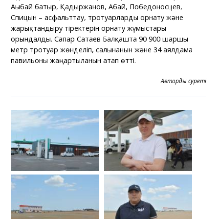
Ағыбай батыр, Қадыржанов, Абай, Победоносцев,
Спицын – асфальттау, тротуарларды орнату және
жарықтандыру тіректерін орнату жұмыстары
орындалды. Сапар Сатаев Балқашта 90 900 шаршы
метр тротуар жөнделіп, салынғанын және 34 аялдама
павильоны жаңартылғанын атап өтті.
Автордың суреті