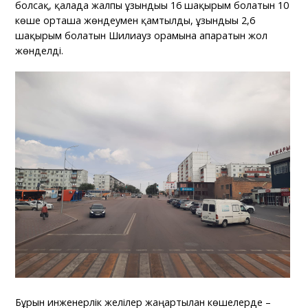
болсақ, қалада жалпы ұзындығы 16 шақырым болатын 10
көше орташа жөндеумен қамтылды, ұзындығы 2,6
шақырым болатын Шилиауз орамына апаратын жол
жөнделді.
Бұрын инженерлік желілер жаңартылған көшелерде –