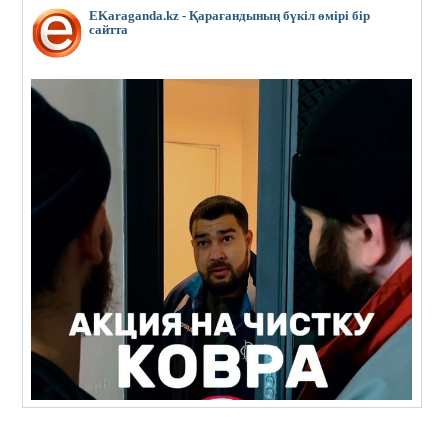
EKaraganda.kz - Қарағандының бүкіл өмірі бір
сайтта