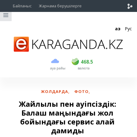
Байланыс
Жарнама берушілерге
Қаз
Рус
сатып алу
сату
USD
467
468.5
468.5
ауа райы
валюта
EUR
535
541
RUB
5.4
5.47
ЖОЛДАРДА
,
ФОТО
,
Жайлылық пен қауіпсіздік:
Балқаш маңындағы жол
бойындағы сервис қалай
дамиды