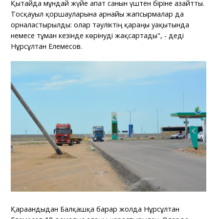
Қытайда мұндай жүйе апат санын үштен біріне азайтты.
Тосқауыл қоршауларына арнайы жапсырмалар да
орналастырылды: олар тәуліктің қараңғы уақытында
немесе тұман кезінде көрінуді жақсартады", - деді
Нұрсұлтан Елемесов.
Қарағандыдан Балқашқа барар жолда Нұрсұлтан