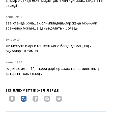
Қалалар Абайды еске алады: ұлы ақын күні Қазақстанда атап
өтіледі
Кеше, 21:13
Қазақстанда болашақ олимпиадашылар жаңа бірыңғай
ережелер бойынша дайындалатын болады
Бүгін, 09:00
Дүниежүзілік Арыстан күні және басқа да маңызды
оқиғалар 10 тамыз
Кеше, 19:07
Қос дипломмен 12 әскери дәрігер Қазақстан армиясының
қатарын толықтырды
БІЗ ӘЛЕУМЕТТІК ЖЕЛІЛЕРДЕ