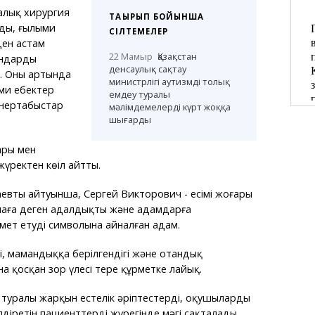
алық хирургия
ТАҚЫРЫП БОЙЫНША
ды, ғылыми
СІЛТЕМЕЛЕР
ден астам
22 Мамыр
Қазақстан
андарды
денсаулық сақтау
. Оның артында
министрлігі аутизмді толық
ми еңбектер
емдеу туралы
өнертабыстар
мәлімдемелерді күрт жоққа
шығарды
ары мен
ректен көңіл айтты.
евтың айтуынша, Сергей Викторович - есімі жоғары
инаға деген адалдықтың және адамдарға
ет етудің символына айналған адам.
гі, мамандыққа берілгендігі және отандық
 қосқан зор үлесі терең құрметке лайық.
туралы жарқын естелік әріптестердің, оқушылардың
іретін пациенттердің жүрегінде мәңгі сақталады.