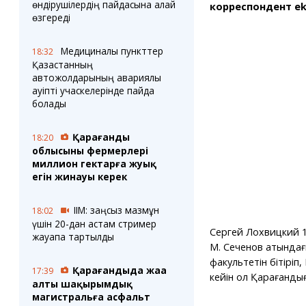
өндірушілердің пайдасына қалай
корреспондент ek
өзгереді
Медициналық пункттер
18:32
Қазақстанның
автожолдарының авариялық
қауіпті учаскелерінде пайда
болады
Қарағанды
18:20
облысының фермерлері
миллион гектарға жуық
егін жинауы керек
ІІМ: заңсыз мазмұн
18:02
үшін 20-дан астам стример
Сергей Лохвицкий 1
жауапқа тартылды
М. Сеченов атында
факультетін бітіріп
Қарағандыда жаңа
17:39
кейін ол Қарағандыға
алты шақырымдық
магистральға асфальт