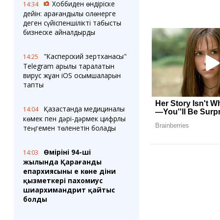
Хоббиден өндіріске
14:34
дейін: қарағандылық қолөнерге
деген сүйіспеншілікті табысты
бизнеске айналдырды
"Касперский зертханасы"
14:25
Telegram арқылы таралатын
вирус жұққан iOS қосымшаларын
тапты
Қазақстанда медициналық
14:04
көмек пен дәрі-дәрмек цифрлық
теңгемен төленетін болады
Өмірінің 94-ші
14:03
жылында Қарағанды
епархиясының ең көне діни
қызметкері пахомиус
шиархимандрит қайтыс
болды