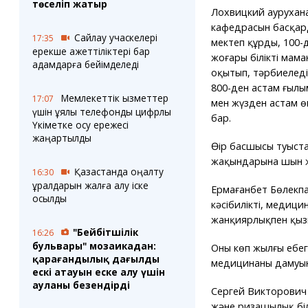
төселіп жатыр
Лохвицкий аурухан
кафедрасын басқар
Сайлау учаскелері
17:35
мектеп құрды, 100-
ерекше қажеттіліктері бар
жоғары білікті мам
адамдарға бейімделеді
оқытып, тәрбиеледі
800-ден астам ғылы
Мемлекеттік қызметтер
17:07
мен жүзден астам 
үшін ұялы телефонды цифрлық
бар.
Үкіметке қосу ережесі
жаңартылды
Өңір басшысы туыст
жақындарына шын жү
Қазақстанда оңалту
16:30
құралдарын жалға алу іске
Ермағанбет Бөлекпа
қосылды
кәсібиліктің, медиц
жанқиярлықпен қызм
"Бейбітшілік
16:26
бульвары" мозаикадан:
Оның көп жылғы еңбе
қарағандылық даңғылдың
медицинаның дамуына
ескі атауын еске алу үшін
ауланы безендірді
Сергей Викторович 
және ризашылық білд