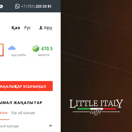
+7 (701)
233 33 81
Қаз
Рус
Кіру
сатып алу
сату
USD
469
470.5
470.5
ауа райы
валюта
EUR
541
545
RUB
5.51
5.6
АҢАЛЫҚТАР ҰСЫНЫҢЫЗ
ЫМАЛ ЖАҢАЛЫҚТАР
ігіне
Бір ай ішінде
∞
жыл ішінде