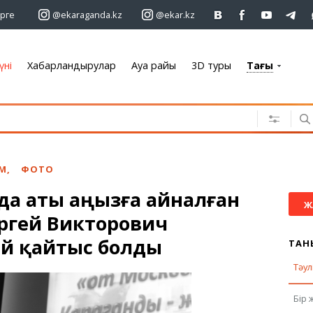
рге
@ekaraganda.kz
@ekar.kz
үні
Хабарландырулар
Ауа райы
3D туры
Тағы
+7 701 233 33 81
Хабарландырулар
Жылжымайтын мүлік
Автомобильдер
АМ
,
ФОТО
Жұмыс
да аты аңызға айналған
Қызметтер
Ж
ергей Викторович
Электроника
Жиһаз
й қайтыс болды
ТАН
Тәул
Ауа райы
Бір 