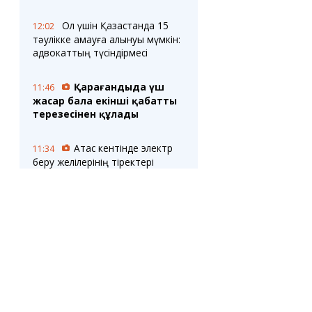
Ол үшін Қазақстанда 15
12:02
тәулікке қамауға алынуы мүмкін:
адвокаттың түсіндірмесі
Қарағандыда үш
11:46
жасар бала екінші қабаттың
терезесінен құлады
Ақтас кентінде электр
11:34
беру желілерінің тіректері
жаңартылуда
Портал eGov.kz үзіліспен
11:20
жұмыс істейді: НИТ себебін
түсіндірді
Қазақстанда бейнебақылау
11:01
жүйелері бойынша жаңа
стандарт енгізілуде