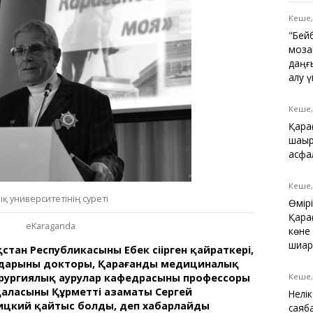
Қарағанды
Теміртау
Кеше,
Балқаш
"Бей
Жезқазған
моза
даңғ
алу 
Кеше,
Анықтамалық
Қара
КӨЛІК КЕСТЕСІ
шақы
Автобус аялдамалары
асфа
Төтенше жағдайлар
қызметі
Кеше,
Компаниялар каталогы
 университетінің суреті
Өмір
Шиналарды сатып
Қара
eKaraganda
алыңыз, оңай!
көне
шиар
тан Республикасының Еңбек сіңірген қайраткері,
арының докторы, Қарағанды медициналық
хирургиялық аурулар кафедрасының профессоры
Кеше,
аласының Құрметті азаматы Сергей
Нелі
ицкий қайтыс болды, деп хабарлайды
саяб