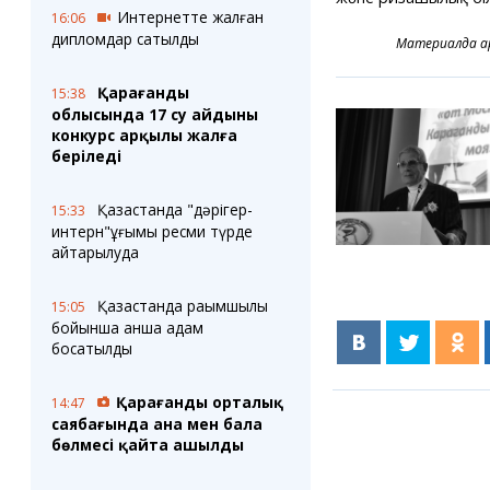
Интернетте жалған
16:06
дипломдар сатылды
Материалда Қ
Қарағанды
15:38
облысында 17 су айдыны
конкурс арқылы жалға
беріледі
Қазақстанда "дәрігер-
15:33
интерн"ұғымы ресми түрде
қайтарылуда
Қазақстанда рақымшылық
15:05
бойынша қанша адам
босатылды
Қарағанды орталық
14:47
саябағында ана мен бала
бөлмесі қайта ашылды