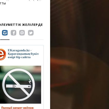
атты
 ӘЛЕУМЕТТІК ЖЕЛІЛЕРДЕ
EKaraganda.kz -
Қарағандының бүкіл
өмірі бір сайтта