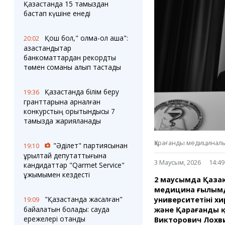
Блогер лентасы
Веб-камералар
Қазақстанда 15 тамыздан
Соққылар
Тығындар
бастап күшіне енеді
Фотокомикстер
Қарағанды Картасы
Аптаның коллажы
Ұйымдар
Қош бол," қолма-қол ақша":
20:02
Ешкин жұлдыз
Менің учаскелік
қазақстандықтар
жорамалы
банкоматтардан рекордтық
Жолдарды жабу
төмен соманы алып тастады
Қызметтер
Медиа
Қазақстанда білім беру
19:36
Аудармашы
Фото
гранттарына арналған
Бейне
конкурстың қорытындысы 7
тамызда жарияланады
3D туры
Timelapse
Қарағанды медициналық
"Әділет" партиясынан
19:10
құрылтай депутаттығына
3 Маусым, 2026
14:49
кандидаттар "Qarmet Service"
ұжымымен кездесті
2 маусымда Қазақс
медицина ғылымд
"Қазақстанда жасалған"
университетінің 
19:09
байқалатын болады: сауда
және Қарағанды қ
ережелері отандық
Викторович Лохв