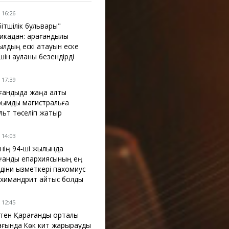
 16:26
бітшілік бульвары"
икадан: қарағандылық
ылдың ескі атауын еске
үшін ауланы безендірді
 17:39
ғандыда жаңа алты
рымдық магистральға
льт төселіп жатыр
 14:03
інің 94-ші жылында
ғанды епархиясының ең
 діни қызметкері пахомиус
химандрит қайтыс болды
 12:45
ктен Қарағанды орталық
ағында Көк кит жарқырауды