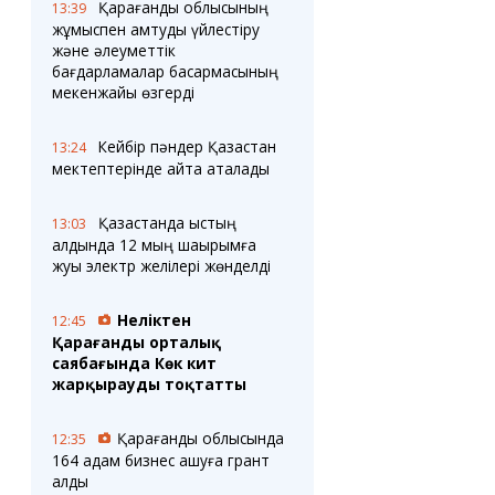
Қарағанды облысының
13:39
жұмыспен қамтуды үйлестіру
және әлеуметтік
бағдарламалар басқармасының
мекенжайы өзгерді
Кейбір пәндер Қазақстан
13:24
мектептерінде қайта аталады
Қазақстанда қыстың
13:03
алдында 12 мың шақырымға
жуық электр желілері жөнделді
Неліктен
12:45
Қарағанды орталық
саябағында Көк кит
жарқырауды тоқтатты
Қарағанды облысында
12:35
164 адам бизнес ашуға грант
алды