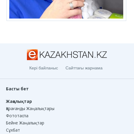
Кері байланыс
Сайттағы жарнама
Басты бет
Жаңалықтар
Қарағанды Жаңалықтары
Фототаспа
Бейне Жаңалықтар
Сұхбат