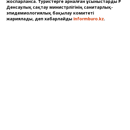
жоспарланса. Туристерге арналған ұсыныстарды ҚР
Денсаулық сақтау министрлігінің санитарлық-
эпидемиологиялық бақылау комитеті
жариялады, деп хабарлайды
Informburo.kz
.