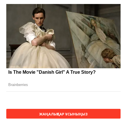
ЖАҢАЛЫҚТАР ҰСЫНЫҢЫЗ