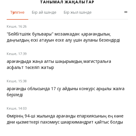
ТАНЫМАЛ ЖАҢАЛЫҚТАР
∞
Тәулігіне
Бір ай ішінде
Бір жыл ішінде
Кеше, 16:26
"Бейбітшілік бульвары" мозаикадан: қарағандылық
даңғылдың ескі атауын еске алу үшін ауланы безендірді
Кеше, 17:39
Қарағандыда жаңа алты шақырымдық магистральға
асфальт төселіп жатыр
Кеше, 15:38
Қарағанды облысында 17 су айдыны конкурс арқылы жалға
беріледі
Кеше, 14:03
Өмірінің 94-ші жылында Қарағанды епархиясының ең көне
діни қызметкері пахомиус шиархимандрит қайтыс болды