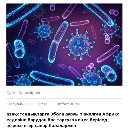
Сурет: Depositphotos
3 Маусым, 2026
12:31
InformBURO
Қазақстандықтарға Эбола ауруы тіркелген Африка
елдеріне барудан бас тартуға кеңес беріледі,
әсіресе егер сапар балалармен