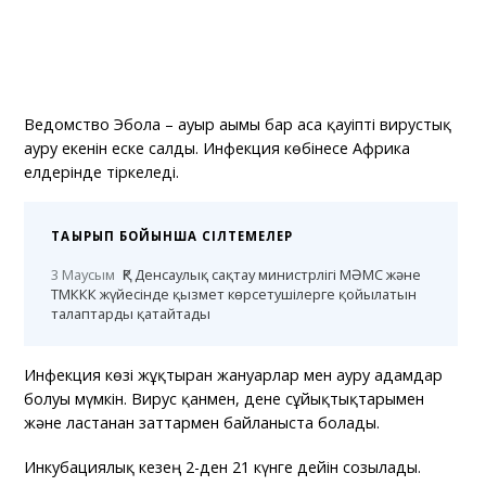
Ведомство Эбола – ауыр ағымы бар аса қауіпті вирустық
ауру екенін еске салды. Инфекция көбінесе Африка
елдерінде тіркеледі.
ТАҚЫРЫП БОЙЫНША СІЛТЕМЕЛЕР
3 Маусым
ҚР Денсаулық сақтау министрлігі МӘМС және
ТМККК жүйесінде қызмет көрсетушілерге қойылатын
талаптарды қатайтады
Инфекция көзі жұқтырған жануарлар мен ауру адамдар
болуы мүмкін. Вирус қанмен, дене сұйықтықтарымен
және ластанған заттармен байланыста болады.
Инкубациялық кезең 2-ден 21 күнге дейін созылады.