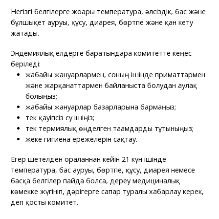
Негізгі белгілерге жоғары температура, әлсіздік, бас және
бұлшықет ауруы, құсу, диарея, бөртпе және қан кету
жатады.
Эндемиялық елдерге баратындарға комитетте кеңес
беріледі:
жабайы жануарлармен, соның ішінде приматтармен
және жарқанаттармен байланыста болудан аулақ
болыңыз;
жабайы жануарлар базарларына бармаңыз;
тек қауіпсіз су ішіңіз;
тек термиялық өңделген тағамдарды тұтыныңыз;
жеке гигиена ережелерін сақтау.
Егер шетелден оралғаннан кейін 21 күн ішінде
температура, бас ауруы, бөртпе, құсу, диарея немесе
басқа белгілер пайда болса, дереу медициналық
көмекке жүгініп, дәрігерге сапар туралы хабарлау керек,
деп қосты комитет.