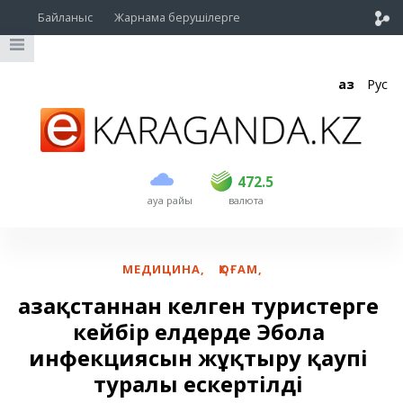
Байланыс
Жарнама берушілерге
Қаз
Рус
сатып алу
сату
USD
469
472.5
472.5
ауа райы
валюта
EUR
541
544
RUB
5.57
5.61
МЕДИЦИНА
,
ҚОҒАМ
,
Қазақстаннан келген туристерге
кейбір елдерде Эбола
инфекциясын жұқтыру қаупі
туралы ескертілді