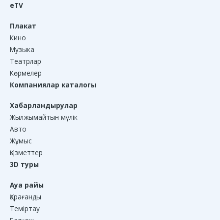
eTV
Плакат
Кино
Музыка
Театрлар
Көрмелер
Компаниялар каталогы
Хабарландырулар
Жылжымайтын мүлік
Авто
Жұмыс
Қызметтер
3D туры
Ауа райы
Қарағанды
Теміртау