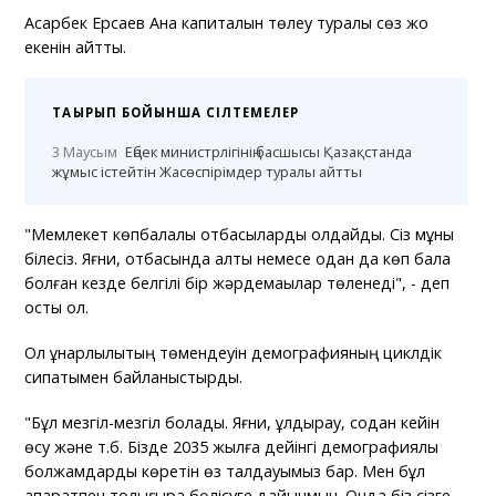
Асқарбек Ерсаев Ана капиталын төлеу туралы сөз жоқ
екенін айтты.
ТАҚЫРЫП БОЙЫНША СІЛТЕМЕЛЕР
3 Маусым
Еңбек министрлігінің басшысы Қазақстанда
жұмыс істейтін Жасөспірімдер туралы айтты
"Мемлекет көпбалалы отбасыларды қолдайды. Сіз мұны
білесіз. Яғни, отбасында алты немесе одан да көп бала
болған кезде белгілі бір жәрдемақылар төленеді", - деп
қосты ол.
Ол құнарлылықтың төмендеуін демографияның циклдік
сипатымен байланыстырды.
"Бұл мезгіл-мезгіл болады. Яғни, құлдырау, содан кейін
өсу және т.б. Бізде 2035 жылға дейінгі демографиялық
болжамдарды көретін өз талдауымыз бар. Мен бұл
ақпаратпен толығырақ бөлісуге дайынмын. Онда біз сізге