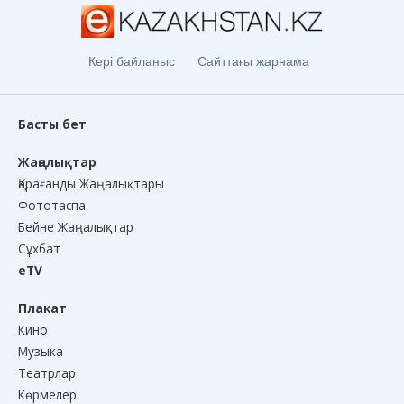
Кері байланыс
Сайттағы жарнама
Басты бет
Жаңалықтар
Қарағанды Жаңалықтары
Фототаспа
Бейне Жаңалықтар
Сұхбат
eTV
Плакат
Кино
Музыка
Театрлар
Көрмелер