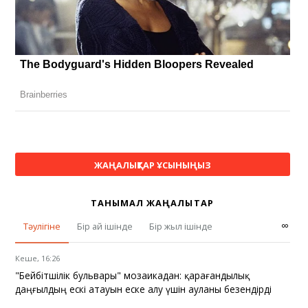
ЖАҢАЛЫҚТАР ҰСЫНЫҢЫЗ
ТАНЫМАЛ ЖАҢАЛЫҚТАР
∞
Тәулігіне
Бір ай ішінде
Бір жыл ішінде
Кеше, 16:26
"Бейбітшілік бульвары" мозаикадан: қарағандылық
даңғылдың ескі атауын еске алу үшін ауланы безендірді