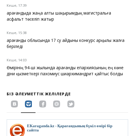
Кеше, 17:39
Қарағандыда жаңа алты шақырымдық магистральға
асфальт төселіп жатыр
Кеше, 15:38
Қарағанды облысында 17 су айдыны конкурс арқылы жалға
беріледі
Кеше, 14:03
Өмірінің 94-ші жылында Қарағанды епархиясының ең көне
діни қызметкері пахомиус шиархимандрит қайтыс болды
БІЗ ӘЛЕУМЕТТІК ЖЕЛІЛЕРДЕ
EKaraganda.kz - Қарағандының бүкіл өмірі бір
сайтта