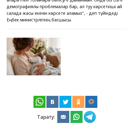
демографиялық проблемалар бар, ал туу көрсеткіші қай
салада жақсы екенін көрсете аламыз", - деп түйіндеді
Еңбек министрлігінің басшысы.
Тарату: