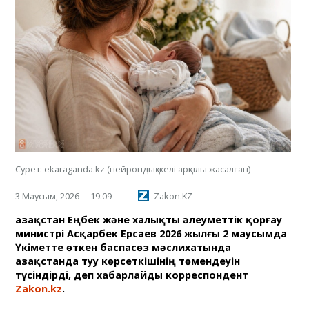
Сурет: ekaraganda.kz (нейрондық желі арқылы жасалған)
3 Маусым, 2026
19:09
Zakon.KZ
Қазақстан Еңбек және халықты әлеуметтік қорғау
министрі Асқарбек Ерсаев 2026 жылғы 2 маусымда
Үкіметте өткен баспасөз мәслихатында
Қазақстанда туу көрсеткішінің төмендеуін
түсіндірді, деп хабарлайды корреспондент
Zakon.kz
.