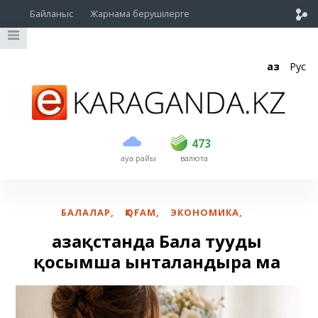
Байланыс
Жарнама берушілерге
Қаз
Рус
сатып алу
сату
USD
470
473
473
ауа райы
валюта
EUR
541
544
RUB
5.57
5.61
БАЛАЛАР
,
ҚОҒАМ
,
ЭКОНОМИКА
,
Қазақстанда Бала тууды
қосымша ынталандыра ма