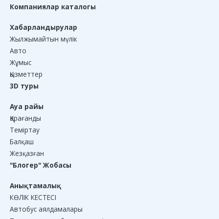
Компаниялар каталогы
Хабарландырулар
Жылжымайтын мүлік
Авто
Жұмыс
Қызметтер
3D туры
Ауа райы
Қарағанды
Теміртау
Балқаш
Жезқазған
"Блогер" Жобасы
Анықтамалық
КӨЛІК КЕСТЕСІ
Автобус аялдамалары