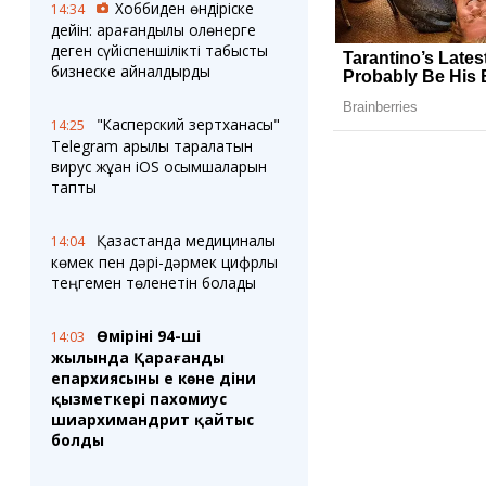
Хоббиден өндіріске
14:34
дейін: қарағандылық қолөнерге
деген сүйіспеншілікті табысты
бизнеске айналдырды
"Касперский зертханасы"
14:25
Telegram арқылы таралатын
вирус жұққан iOS қосымшаларын
тапты
Қазақстанда медициналық
14:04
көмек пен дәрі-дәрмек цифрлық
теңгемен төленетін болады
Өмірінің 94-ші
14:03
жылында Қарағанды
епархиясының ең көне діни
қызметкері пахомиус
шиархимандрит қайтыс
болды