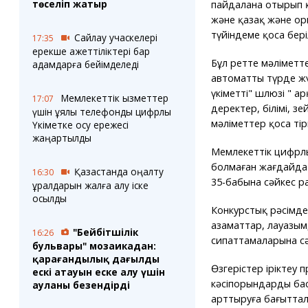
төселіп жатыр
пайдалана отырып 
және қазақ және оры
түйіндеме қоса бері
Сайлау учаскелері
17:35
ерекше қажеттіліктері бар
Бұл ретте мәліметте
адамдарға бейімделеді
автоматты түрде жү
үкіметтің" шлюзі " 
Мемлекеттік қызметтер
17:07
деректер, білімі, з
үшін ұялы телефонды цифрлық
мәліметтер қоса тір
Үкіметке қосу ережесі
жаңартылды
Мемлекеттік цифрлы
болмаған жағдайда к
Қазақстанда оңалту
16:30
35-бабына сәйкес р
құралдарын жалға алу іске
қосылды
Конкурстық рәсімдер
азаматтар, лауазымда
"Бейбітшілік
16:26
сипаттамаларына сә
бульвары" мозаикадан:
қарағандылық даңғылдың
Өзгерістер іріктеу
ескі атауын еске алу үшін
кәсіпорындардың ба
ауланы безендірді
арттыруға бағыттал