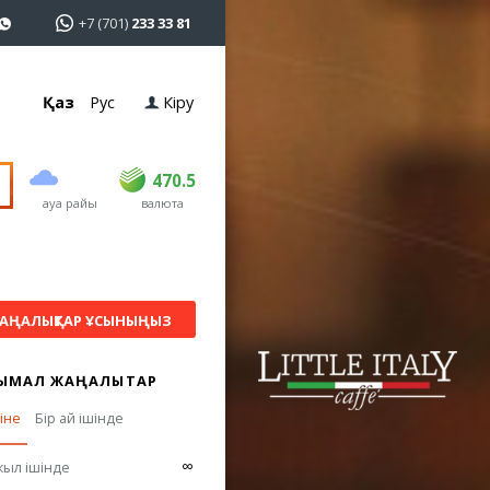
+7 (701)
233 33 81
Қаз
Рус
Кіру
сатып алу
сату
USD
469
470.5
470.5
ауа райы
валюта
EUR
541
545
RUB
5.51
5.6
АҢАЛЫҚТАР ҰСЫНЫҢЫЗ
ЫМАЛ ЖАҢАЛЫҚТАР
гіне
Бір ай ішінде
∞
жыл ішінде