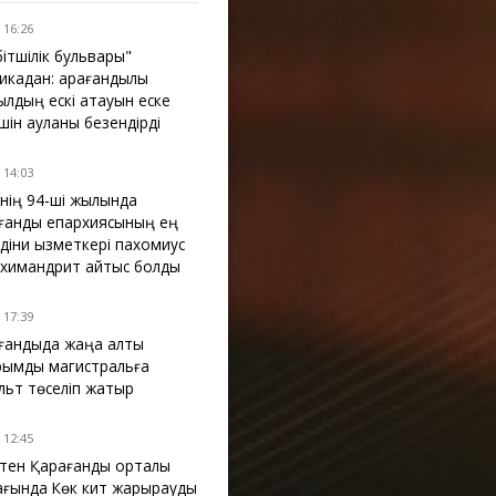
 16:26
бітшілік бульвары"
икадан: қарағандылық
ылдың ескі атауын еске
үшін ауланы безендірді
 14:03
інің 94-ші жылында
ғанды епархиясының ең
 діни қызметкері пахомиус
химандрит қайтыс болды
 17:39
ғандыда жаңа алты
рымдық магистральға
льт төселіп жатыр
 12:45
ктен Қарағанды орталық
ағында Көк кит жарқырауды