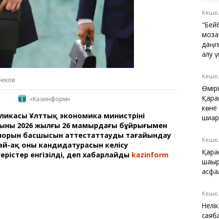
Қарағанды
Теміртау
Кеше,
Балқаш
"Бей
Жезқазған
моза
даңғ
алу 
Кеше,
беков
Анықтамалық
Өмір
КӨЛІК КЕСТЕСІ
Қара
«Казинформ»
Автобус аялдамалары
көне
ликасы Ұлттық экономика министрінің
Төтенше жағдайлар
шиар
ының 2026 жылғы 26 мамырдағы бұйрығымен
қызметі
іпорын басшысын аттестаттауды тағайындау
Компаниялар каталогы
Кеше,
ай-ақ оның кандидатурасын келісу
Шиналарды сатып
Қара
ерістер енгізілді, деп хабарлайды
kazinform
алыңыз, оңай!
шақы
.
асфа
Кеше,
Нелі
саяб