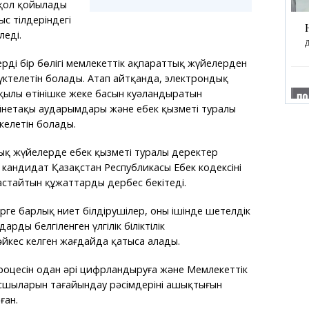
қол қойылады
с тілдеріндегі
леді.
рдің бір бөлігі мемлекеттік ақпараттық жүйелерден
ктелетін болады. Атап айтқанда, электрондық
арқылы өтінішке жеке басын куәландыратын
ейнетақы аударымдары және еңбек қызметі туралы
келетін болады.
қ жүйелерде еңбек қызметі туралы деректер
андидат Қазақстан Республикасы Еңбек кодексінің
астайтын құжаттарды дербес бекітеді.
ге барлық ниет білдірушілер, оның ішінде шетелдік
рдың белгіленген үлгілік біліктілік
йкес келген жағдайда қатыса алады.
 процесін одан әрі цифрландыруға және Мемлекеттік
сшыларын тағайындау рәсімдерінің ашықтығын
ған.