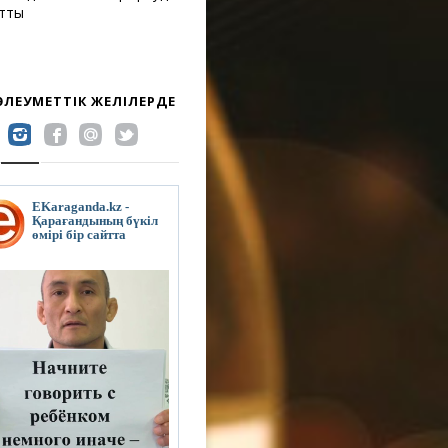
атты
 ӘЛЕУМЕТТІК ЖЕЛІЛЕРДЕ
EKaraganda.kz -
Қарағандының бүкіл
өмірі бір сайтта