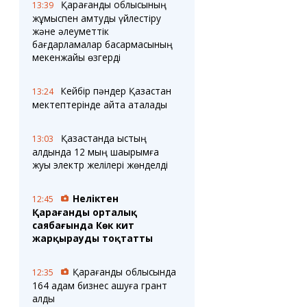
Қарағанды облысының
13:39
жұмыспен қамтуды үйлестіру
және әлеуметтік
бағдарламалар басқармасының
мекенжайы өзгерді
Кейбір пәндер Қазақстан
13:24
мектептерінде қайта аталады
Қазақстанда қыстың
13:03
алдында 12 мың шақырымға
жуық электр желілері жөнделді
Неліктен
12:45
Қарағанды орталық
саябағында Көк кит
жарқырауды тоқтатты
Қарағанды облысында
12:35
164 адам бизнес ашуға грант
алды