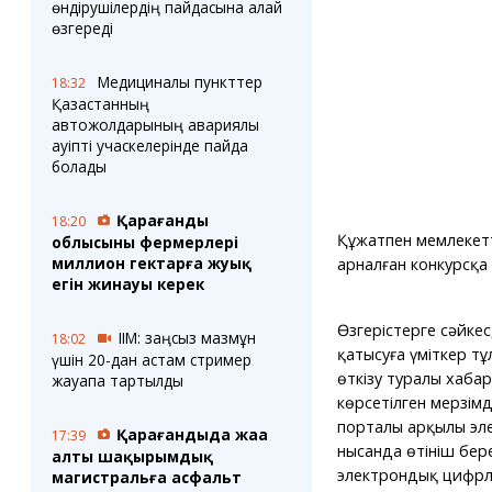
өндірушілердің пайдасына қалай
өзгереді
Медициналық пункттер
18:32
Қазақстанның
автожолдарының авариялық
қауіпті учаскелерінде пайда
болады
Қарағанды
18:20
Құжатпен мемлекетт
облысының фермерлері
миллион гектарға жуық
арналған конкурсқа
егін жинауы керек
Өзгерістерге сәйкес
ІІМ: заңсыз мазмұн
18:02
қатысуға үміткер тұ
үшін 20-дан астам стример
өткізу туралы хаба
жауапқа тартылды
көрсетілген мерзімде 
порталы арқылы эл
Қарағандыда жаңа
17:39
нысанда өтініш бере
алты шақырымдық
электрондық цифрл
магистральға асфальт