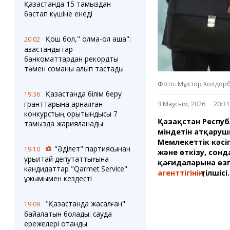
Блогер лентасы
Веб-камералар
Қазақстанда 15 тамыздан
Соққылар
Тығындар
бастап күшіне енеді
Фотокомикстер
Қарағанды Картасы
Аптаның коллажы
Ұйымдар
Қош бол," қолма-қол ақша":
20:02
Ешкин жұлдыз
Менің учаскелік
қазақстандықтар
жорамалы
банкоматтардан рекордтық
Жолдарды жабу
төмен соманы алып тастады
Фото: Мұхтор Холдор
Қызметтер
Медиа
Қазақстанда білім беру
19:36
Аудармашы
Фото
3 Маусым, 2026
20:31
гранттарына арналған
Бейне
конкурстың қорытындысы 7
Қазақстан Респуб
тамызда жарияланады
3D туры
міндетін атқаруш
Timelapse
Мемлекеттік кәс
"Әділет" партиясынан
19:10
және өткізу, сонд
құрылтай депутаттығына
қағидаларына өзг
кандидаттар "Qarmet Service"
агенттігінің
тілшісі
ұжымымен кездесті
"Қазақстанда жасалған"
19:09
байқалатын болады: сауда
ережелері отандық