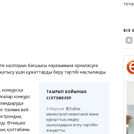
тоқт
БІЗ
ік кәсіпорын басшысы лауазымына орналасуға
 қатысу үшін құжаттарды беру тәртібі нақтыланды.
, конкурсқа
ТАҚЫРЫП БОЙЫНША
лғалар конкурс
СІЛТЕМЕЛЕР
рландыруда
3 Маусым
ҚР Еңбек
тізілімнің веб-
министрлігі инватакси және
ектрондық
курорттық емдеу
ді. Өтінішке
шығындарын өтеу тәртібін
ық қолтаңбаны
жаңартты