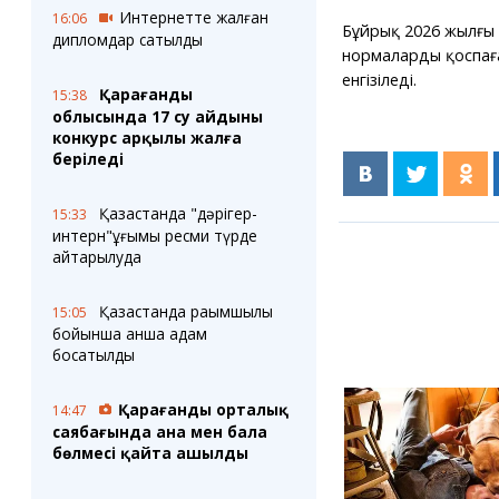
Интернетте жалған
16:06
Бұйрық 2026 жылғы 
дипломдар сатылды
нормаларды қоспаға
енгізіледі.
Қарағанды
15:38
облысында 17 су айдыны
конкурс арқылы жалға
беріледі
Қазақстанда "дәрігер-
15:33
интерн"ұғымы ресми түрде
қайтарылуда
Қазақстанда рақымшылық
15:05
бойынша қанша адам
босатылды
Қарағанды орталық
14:47
саябағында ана мен бала
бөлмесі қайта ашылды