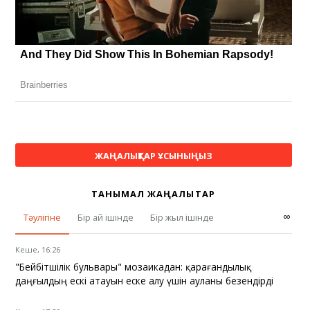
ЖАҢАЛЫҚТАР ҰСЫНЫҢЫЗ
ТАНЫМАЛ ЖАҢАЛЫҚТАР
∞
Тәулігіне
Бір ай ішінде
Бір жыл ішінде
Кеше, 16:26
"Бейбітшілік бульвары" мозаикадан: қарағандылық
даңғылдың ескі атауын еске алу үшін ауланы безендірді