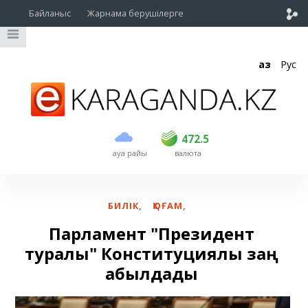
Байланыс
Жарнама берушілерге
Қаз
Рус
сатып алу
сату
USD
469
472.5
472.5
ауа райы
валюта
EUR
541
544
RUB
5.58
5.62
БИЛІК
,
ҚОҒАМ
,
Парламент "Президент
туралы" Конституциялық заң
қабылдады