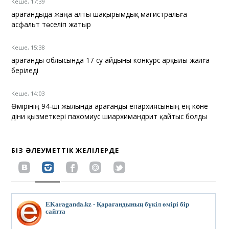
Кеше, 17:39
Қарағандыда жаңа алты шақырымдық магистральға
асфальт төселіп жатыр
Кеше, 15:38
Қарағанды облысында 17 су айдыны конкурс арқылы жалға
беріледі
Кеше, 14:03
Өмірінің 94-ші жылында Қарағанды епархиясының ең көне
діни қызметкері пахомиус шиархимандрит қайтыс болды
БІЗ ӘЛЕУМЕТТІК ЖЕЛІЛЕРДЕ
EKaraganda.kz - Қарағандының бүкіл өмірі бір
сайтта