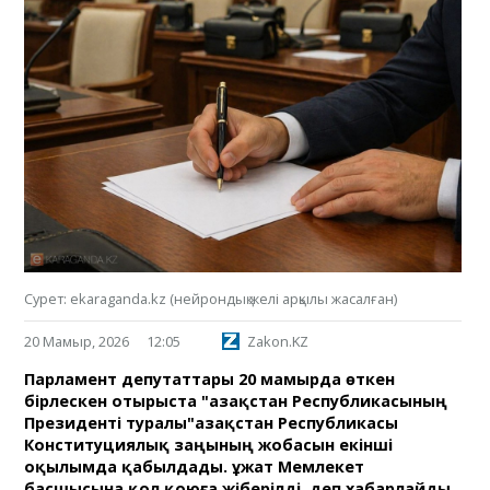
Сурет: ekaraganda.kz (нейрондық желі арқылы жасалған)
20 Мамыр, 2026
12:05
Zakon.KZ
Парламент депутаттары 20 мамырда өткен
бірлескен отырыста "Қазақстан Республикасының
Президенті туралы"Қазақстан Республикасы
Конституциялық заңының жобасын екінші
оқылымда қабылдады. Құжат Мемлекет
басшысына қол қоюға жіберілді, деп хабарлайды