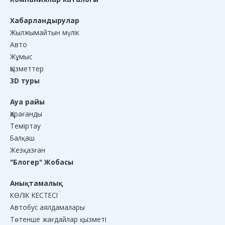
Хабарландырулар
Жылжымайтын мүлік
Авто
Жұмыс
Қызметтер
3D туры
Ауа райы
Қарағанды
Теміртау
Балқаш
Жезқазған
"Блогер" Жобасы
Анықтамалық
КӨЛІК КЕСТЕСІ
Автобус аялдамалары
Төтенше жағдайлар қызметі