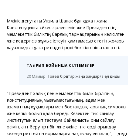
Мәжіліс депутаты Унзила Шапак бұл құжат жаңа
Конституцияға сәйкес әзірленгенін және Президенттің
мемлекеттік биліктің барлық тармақтарының келісілген
және кедергісіз жұмыс істеуін қамтамасыз ететін жоғары
лауазымды тұлға ретіндегі рөлі бекітілгенін атап өтті.
ТАҚЫРЫП БОЙЫНША СІЛТЕМЕЛЕР
20 Мамыр
Тоқаев бірқатар жаңа заңдарға қол қойды
"Президент халық пен мемлекеттік билік бірлігінің,
Конституцияның мызғымастығының, адам мен
азаматтың құқықтары мен бостандықтарының символы
және кепілі болып қала береді. Кезектен тыс сайлау
институтын алып тастауға байланысты оны сайлау
рәсімін, ант беру тәртібін және өкілеттіктерді орындау
кезеңін реттейтін нормаларға нақтылау енгізілді", – деді