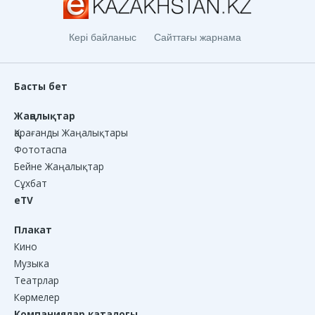
Кері байланыс
Сайттағы жарнама
Басты бет
Жаңалықтар
Қарағанды Жаңалықтары
Фототаспа
Бейне Жаңалықтар
Сұхбат
eTV
Плакат
Кино
Музыка
Театрлар
Көрмелер
Компаниялар каталогы