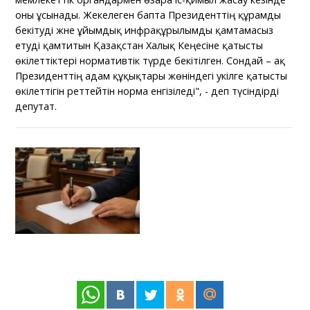
оны ұсынады. Жекелеген бапта Президенттің құрамды
бекітуді және ұйымдық инфрақұрылымды қамтамасыз
етуді қамтитын Қазақстан Халық Кеңесіне қатысты
өкілеттіктері нормативтік түрде бекітілген. Сондай – ақ
Президенттің адам құқықтары жөніндегі уәкілге қатысты
өкілеттігін реттейтін норма енгізіледі", - деп түсіндірді
депутат.