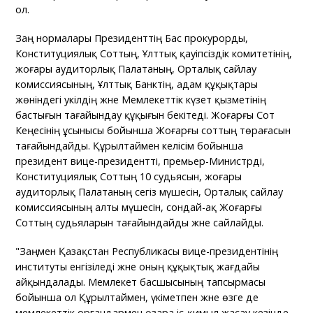
ол.
Заң нормалары Президенттің Бас прокурорды,
Конституциялық Соттың, Ұлттық қауіпсіздік комитетінің,
жоғары аудиторлық Палатаның, Орталық сайлау
комиссиясының, Ұлттық Банктің, адам құқықтары
жөніндегі уәкілдің және Мемлекеттік күзет қызметінің
бастығын тағайындау құқығын бекітеді. Жоғарғы Сот
Кеңесінің ұсынысы бойынша Жоғарғы соттың төрағасын
тағайындайды. Құрылтаймен келісім бойынша
президент вице-президентті, премьер-Министрді,
Конституциялық Соттың 10 судьясын, жоғары
аудиторлық Палатаның сегіз мүшесін, Орталық сайлау
комиссиясының алты мүшесін, сондай-ақ Жоғарғы
Соттың судьяларын тағайындайды және сайлайды.
"Заңмен Қазақстан Республикасы вице-президентінің
институты енгізіледі және оның құқықтық жағдайы
айқындалады. Мемлекет басшысының тапсырмасы
бойынша ол Құрылтаймен, үкіметпен және өзге де
мемлекеттік органдармен өзара іс-қимыл жасау кезінде