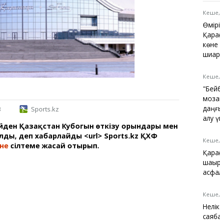
Қарағанды
Теміртау
Кеше,
Балқаш
Өмір
Жезқазған
Қара
көне
шиар
Кеше,
Анықтамалық
"Бей
КӨЛІК КЕСТЕСІ
моза
Автобус аялдамалары
даңғ
3
Sports.kz
Төтенше жағдайлар
алу 
йден Қазақстан Кубогын өткізу орындары мен
қызметі
олды, деп хабарлайды <url> Sports.kz ҚХФ
Компаниялар каталогы
Кеше,
не
сілтеме жасай отырып.
Шиналарды сатып
Қара
алыңыз, оңай!
шақы
асфа
Кеше,
Нелі
саяб