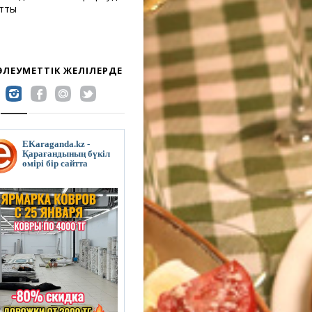
атты
 ӘЛЕУМЕТТІК ЖЕЛІЛЕРДЕ
EKaraganda.kz -
Қарағандының бүкіл
өмірі бір сайтта