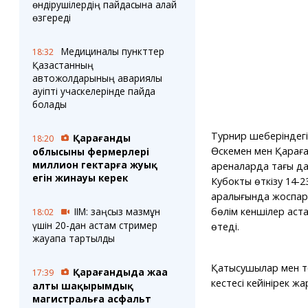
өндірушілердің пайдасына қалай
өзгереді
Медициналық пункттер
18:32
Қазақстанның
автожолдарының авариялық
қауіпті учаскелерінде пайда
болады
Турнир шеңберіндег
Қарағанды
18:20
Өскемен мен Қарағ
облысының фермерлері
миллион гектарға жуық
ареналарда тағы да
егін жинауы керек
Кубокты өткізу 14-2
аралығында жоспарл
бөлім кеншілер аст
ІІМ: заңсыз мазмұн
18:02
үшін 20-дан астам стример
өтеді.
жауапқа тартылды
Қатысушылар мен то
Қарағандыда жаңа
17:39
кестесі кейінірек 
алты шақырымдық
магистральға асфальт