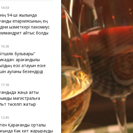
 14:03
інің 94-ші жылында
ғанды епархиясының ең
 діни қызметкері пахомиус
химандрит қайтыс болды
 16:26
бітшілік бульвары"
икадан: қарағандылық
ылдың ескі атауын еске
үшін ауланы безендірді
 17:39
ғандыда жаңа алты
рымдық магистральға
льт төселіп жатыр
 12:45
ктен Қарағанды орталық
ағында Көк кит жарқырауды