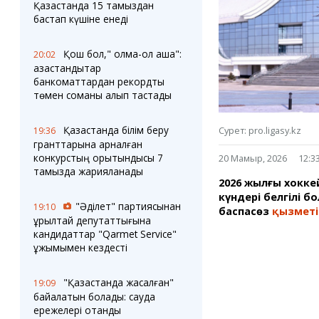
Блогер лентасы
Веб-камералар
Қазақстанда 15 тамыздан
Соққылар
Тығындар
бастап күшіне енеді
Фотокомикстер
Қарағанды Картасы
Аптаның коллажы
Ұйымдар
Қош бол," қолма-қол ақша":
20:02
Ешкин жұлдыз
Менің учаскелік
қазақстандықтар
жорамалы
банкоматтардан рекордтық
Жолдарды жабу
төмен соманы алып тастады
Қызметтер
Медиа
Қазақстанда білім беру
Сурет: pro.ligasy.kz
19:36
Аудармашы
Фото
гранттарына арналған
Бейне
конкурстың қорытындысы 7
20 Мамыр, 2026
12:3
тамызда жарияланады
3D туры
2026 жылғы хокке
Timelapse
күндері белгілі б
"Әділет" партиясынан
19:10
баспасөз
қызметі
құрылтай депутаттығына
кандидаттар "Qarmet Service"
ұжымымен кездесті
"Қазақстанда жасалған"
19:09
байқалатын болады: сауда
ережелері отандық