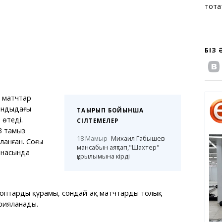
тоқт
БІЗ
і матчтар
андыдағы
ТАҚЫРЫП БОЙЫНША
 өтеді.
СІЛТЕМЕЛЕР
3 тамыз
18 Мамыр
Михаил Габышев
анған. Соңғы
мансабын аяқтап,"Шахтер"
анасында
құрылымына кірді
птардың құрамы, сондай-ақ матчтардың толық
жарияланады.