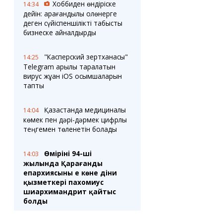
Хоббиден өндіріске
14:34
дейін: қарағандылық қолөнерге
деген сүйіспеншілікті табысты
бизнеске айналдырды
"Касперский зертханасы"
14:25
Telegram арқылы таралатын
вирус жұққан iOS қосымшаларын
тапты
Қазақстанда медициналық
14:04
көмек пен дәрі-дәрмек цифрлық
теңгемен төленетін болады
Өмірінің 94-ші
14:03
жылында Қарағанды
епархиясының ең көне діни
қызметкері пахомиус
шиархимандрит қайтыс
болды