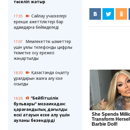
төселіп жатыр
Сайлау учаскелері
17:35
ерекше қажеттіліктері бар
адамдарға бейімделеді
Мемлекеттік қызметтер
17:07
үшін ұялы телефонды цифрлық
Үкіметке қосу ережесі
жаңартылды
Қазақстанда оңалту
16:30
құралдарын жалға алу іске
қосылды
"Бейбітшілік
16:26
бульвары" мозаикадан:
қарағандылық даңғылдың
ескі атауын еске алу үшін
ауланы безендірді