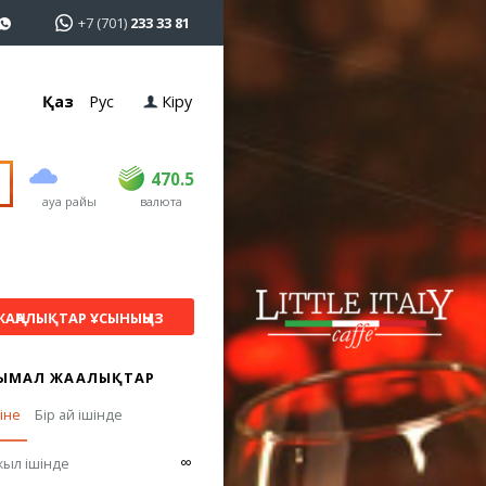
+7 (701)
233 33 81
Қаз
Рус
Кіру
сатып алу
сату
USD
469
470.5
470.5
ауа райы
валюта
EUR
541
545
RUB
5.51
5.6
ЖАҢАЛЫҚТАР ҰСЫНЫҢЫЗ
ЫМАЛ ЖАҢАЛЫҚТАР
гіне
Бір ай ішінде
∞
жыл ішінде