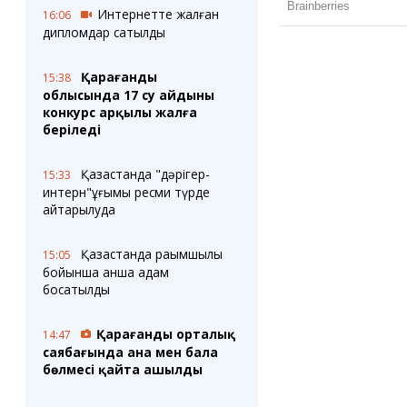
Интернетте жалған
16:06
дипломдар сатылды
Қарағанды
15:38
облысында 17 су айдыны
конкурс арқылы жалға
беріледі
Қазақстанда "дәрігер-
15:33
интерн"ұғымы ресми түрде
қайтарылуда
Қазақстанда рақымшылық
15:05
бойынша қанша адам
босатылды
Қарағанды орталық
14:47
саябағында ана мен бала
бөлмесі қайта ашылды