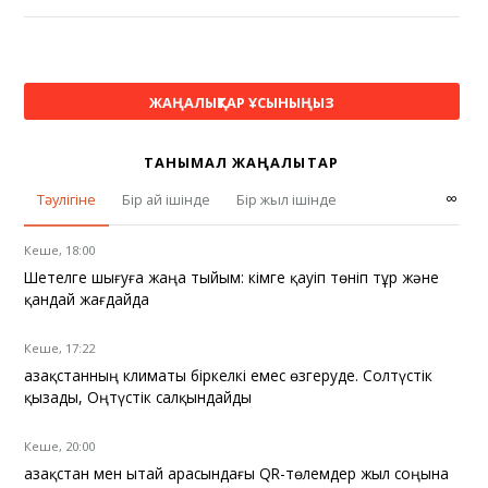
ЖАҢАЛЫҚТАР ҰСЫНЫҢЫЗ
ТАНЫМАЛ ЖАҢАЛЫҚТАР
∞
Тәулігіне
Бір ай ішінде
Бір жыл ішінде
Кеше, 18:00
Шетелге шығуға жаңа тыйым: кімге қауіп төніп тұр және
қандай жағдайда
Кеше, 17:22
Қазақстанның климаты біркелкі емес өзгеруде. Солтүстік
қызады, Оңтүстік салқындайды
Кеше, 20:00
Қазақстан мен Қытай арасындағы QR-төлемдер жыл соңына