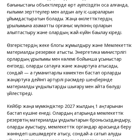
бағыныстағы объектілерде өрт қауіпсіздігін қоса алғанда,
ғылыми зерттеулер мен алдын алу іс-шараларын
ұйымдастыратын болады. Жаңа өкілеттіктердің
құрылымына азаматтық қорғаныс мүлкінің қорларын
қалыптастыру және олардың жай-күйін бақылау кіреді.
Өзгерістердің жеке блогы жұмылдыру және Мемлекеттік
материалдық резервке қатысты. Энергетика министрлігі
қорлардың құрылымы мен көлемі бойынша ұсыныстар
енгізеді, оларды сақтауға және жаңартуға қатысады,
сондай — ақ гуманитарлық көмектен бастап қорларды
жаңартуға дейінгі әртүрлі рәсімдер шеңберінде
материалдық құндылықтарды шығару мен қайта бөлуді
үйлестіреді.
Кейбір жаңа мүмкіндіктер 2027 жылдың 1 қаңтарынан
бастап күшіне енеді. Олардың қатарында мемлекеттік
резервтің материалдық құндылықтарын броньсыздандыру,
оларды ауыстыру, мемлекеттік органдар арасында беру
жөніндегі шешімдерге қатысу, сондай-ақ сатып алуды