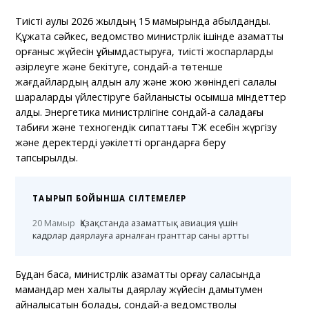
Тиісті қаулы 2026 жылдың 15 мамырында қабылданды.
Құжатқа сәйкес, ведомство министрлік ішінде азаматтық
қорғаныс жүйесін ұйымдастыруға, тиісті жоспарларды
әзірлеуге және бекітуге, сондай-ақ төтенше
жағдайлардың алдын алу және жою жөніндегі салалық
шараларды үйлестіруге байланысты қосымша міндеттер
алды. Энергетика министрлігіне сондай-ақ саладағы
табиғи және техногендік сипаттағы ТЖ есебін жүргізу
және деректерді уәкілетті органдарға беру
тапсырылды.
ТАҚЫРЫП БОЙЫНША СІЛТЕМЕЛЕР
20 Мамыр
Қазақстанда азаматтық авиация үшін
кадрлар даярлауға арналған гранттар саны артты
Бұдан басқа, министрлік азаматтық қорғау саласында
мамандар мен халықты даярлау жүйесін дамытумен
айналысатын болады, сондай-ақ ведомстволық