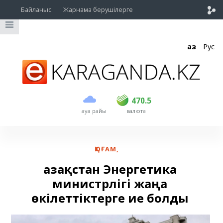
Байланыс
Жарнама берушілерге
Қаз
Рус
сатып алу
сату
USD
468.5
470.5
470.5
ауа райы
валюта
EUR
539
544
RUB
5.51
5.58
ҚОҒАМ
,
Қазақстан Энергетика
министрлігі жаңа
өкілеттіктерге ие болды