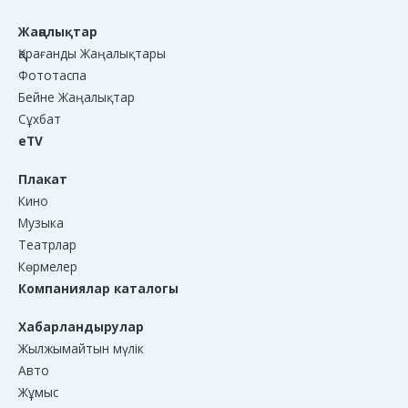
Жаңалықтар
Қарағанды Жаңалықтары
Фототаспа
Бейне Жаңалықтар
Сұхбат
eTV
Плакат
Кино
Музыка
Театрлар
Көрмелер
Компаниялар каталогы
Хабарландырулар
Жылжымайтын мүлік
Авто
Жұмыс