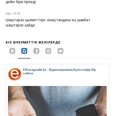
дейін біріктіріледі
Бүгін, 09:04
Шаштараз қызметтері: Қазақстандағы ең қымбат
шаштараз қайда
БІЗ ӘЛЕУМЕТТІК ЖЕЛІЛЕРДЕ
EKaraganda.kz - Қарағандының бүкіл өмірі бір
сайтта