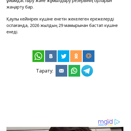
ұйымдастыру және жұмылдыру резервінің қорларын
жаңарту бар.
Қаулы кейінірек күшіне енетін жекелеген ережелерді
қоспағанда, 2026 жылдың 29 мамырынан бастап күшіне
енеді.
Тарату: