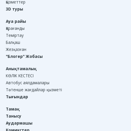
Қызметтер
3D туры
Ауа райы
Қарағанды
Теміртау
Балқаш
Жезқазған
"Блогер" Жобасы
Анықтамалық
КӨЛІК КЕСТЕСІ
Автобус аялдамалары
Төтенше жағдайлар қызметі
Тығындар
Тамақ
Танысу
Аудармашы
Комикстер