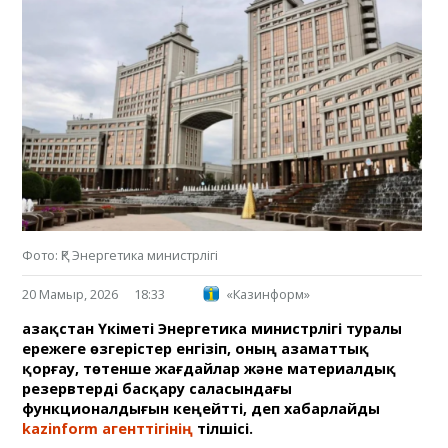
Фото: ҚР Энергетика министрлігі
20 Мамыр, 2026
18:33
«Казинформ»
Қазақстан Үкіметі Энергетика министрлігі туралы
ережеге өзгерістер енгізіп, оның азаматтық
қорғау, төтенше жағдайлар және материалдық
резервтерді басқару саласындағы
функционалдығын кеңейтті, деп хабарлайды
kazinform агенттігінің
тілшісі.