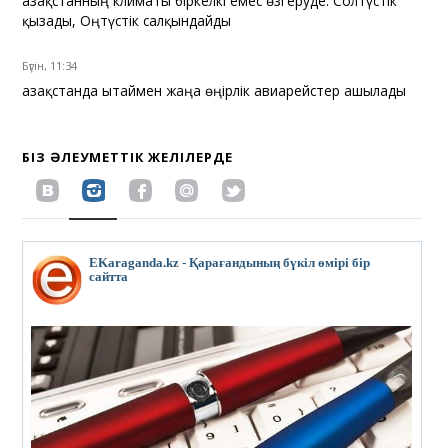
Қазақстанның климаты біркелкі емес өзгеруде. Солтүстік
қызады, Оңтүстік салқындайды
Бүгін, 11:34
Қазақстанда Қытаймен жаңа өңірлік авиарейстер ашылады
БІЗ ӘЛЕУМЕТТІК ЖЕЛІЛЕРДЕ
EKaraganda.kz - Қарағандының бүкіл өмірі бір
сайтта