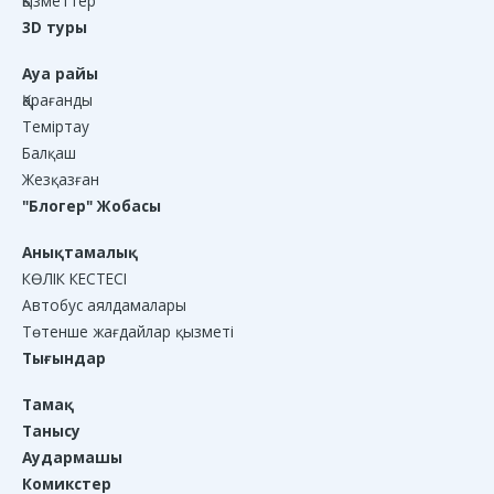
Қызметтер
3D туры
Ауа райы
Қарағанды
Теміртау
Балқаш
Жезқазған
"Блогер" Жобасы
Анықтамалық
КӨЛІК КЕСТЕСІ
Автобус аялдамалары
Төтенше жағдайлар қызметі
Тығындар
Тамақ
Танысу
Аудармашы
Комикстер