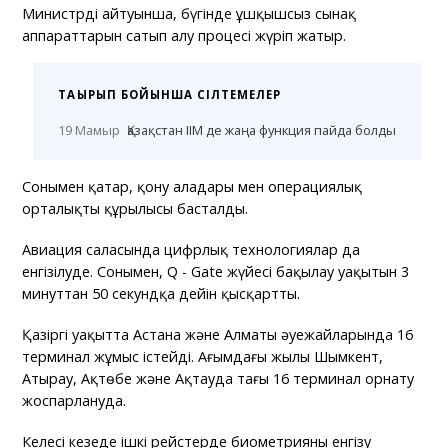
Министрдің айтуынша, бүгінде ұшқышсыз сынақ
аппараттарын сатып алу процесі жүріп жатыр.
ТАҚЫРЫП БОЙЫНША СІЛТЕМЕЛЕР
19 Мамыр
Қазақстан ІІМ де жаңа функция пайда болды
Сонымен қатар, қону алаңдары мен операциялық
орталықтың құрылысы басталды.
Авиация саласында цифрлық технологиялар да
енгізілуде. Сонымен, Q - Gate жүйесі бақылау уақытын 3
минуттан 50 секундқа дейін қысқартты.
Қазіргі уақытта Астана және Алматы әуежайларында 16
терминал жұмыс істейді. Ағымдағы жылы Шымкент,
Атырау, Ақтөбе және Ақтауда тағы 16 терминал орнату
жоспарлануда.
Келесі кезеңде ішкі рейстерде биометрияны енгізу