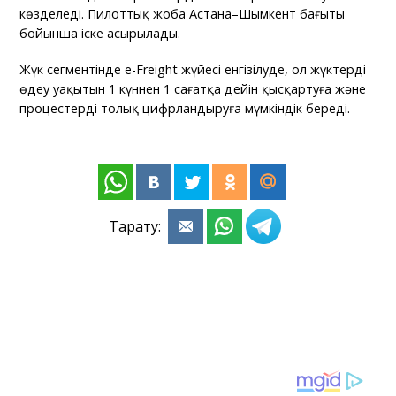
көзделеді. Пилоттық жоба Астана–Шымкент бағыты
бойынша іске асырылады.
Жүк сегментінде e-Freight жүйесі енгізілуде, ол жүктерді
өңдеу уақытын 1 күннен 1 сағатқа дейін қысқартуға және
процестерді толық цифрландыруға мүмкіндік береді.
Тарату: