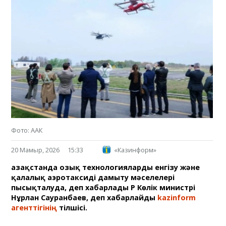
Фото: ААК
20 Мамыр, 2026
15:33
«Казинформ»
Қазақстанда озық технологияларды енгізу және
қалалық аэротаксиді дамыту мәселелері
пысықталуда, деп хабарлады ҚР Көлік министрі
Нұрлан Сауранбаев, деп хабарлайды
kazinform
агенттігінің
тілшісі.