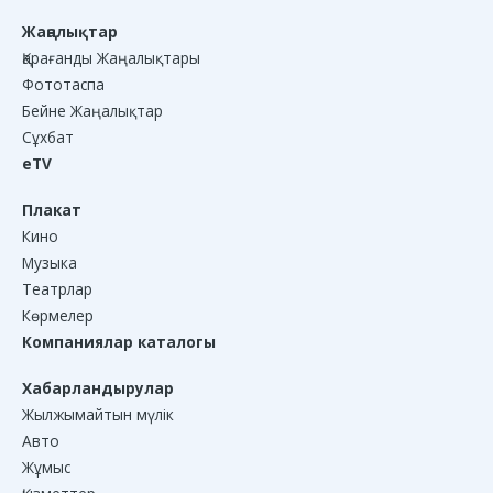
Жаңалықтар
Қарағанды Жаңалықтары
Фототаспа
Бейне Жаңалықтар
Сұхбат
eTV
Плакат
Кино
Музыка
Театрлар
Көрмелер
Компаниялар каталогы
Хабарландырулар
Жылжымайтын мүлік
Авто
Жұмыс