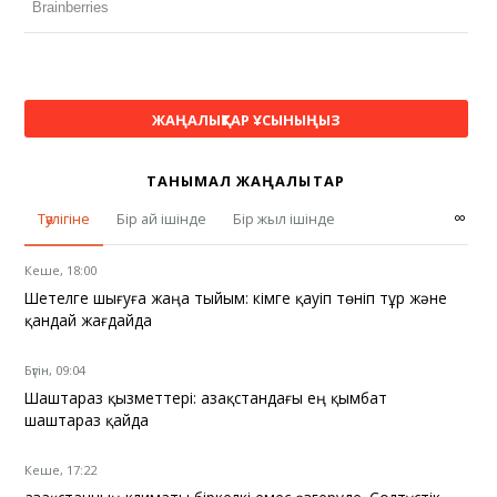
ЖАҢАЛЫҚТАР ҰСЫНЫҢЫЗ
ТАНЫМАЛ ЖАҢАЛЫҚТАР
∞
Тәулігіне
Бір ай ішінде
Бір жыл ішінде
Кеше, 18:00
Шетелге шығуға жаңа тыйым: кімге қауіп төніп тұр және
қандай жағдайда
Бүгін, 09:04
Шаштараз қызметтері: Қазақстандағы ең қымбат
шаштараз қайда
Кеше, 17:22