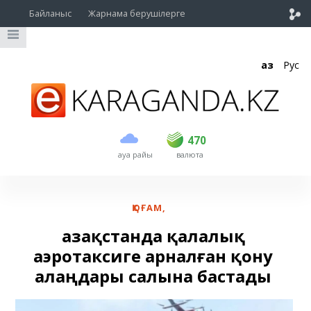
Байланыс
Жарнама берушілерге
Қаз
Рус
сатып алу
сату
USD
469
470
470
ауа райы
валюта
EUR
539
543
RUB
5.45
5.53
ҚОҒАМ
,
Қазақстанда қалалық
аэротаксиге арналған қону
алаңдары салына бастады