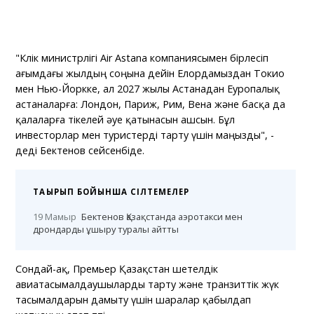
"Көлік министрлігі Air Astana компаниясымен бірлесіп
ағымдағы жылдың соңына дейін Елордамыздан Токио
мен Нью-Йоркке, ал 2027 жылы Астанадан Еуропалық
астаналарға: Лондон, Париж, Рим, Вена және басқа да
қалаларға тікелей әуе қатынасын ашсын. Бұл
инвесторлар мен туристерді тарту үшін маңызды", -
деді Бектенов сейсенбіде.
ТАҚЫРЫП БОЙЫНША СІЛТЕМЕЛЕР
19 Мамыр
Бектенов Қазақстанда аэротакси мен
дрондарды ұшыру туралы айтты
Сондай-ақ, Премьер Қазақстан шетелдік
авиатасымалдаушыларды тарту және транзиттік жүк
тасымалдарын дамыту үшін шаралар қабылдап