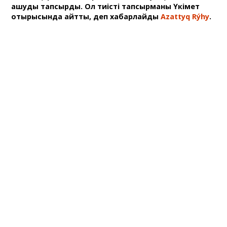
ашуды тапсырды. Ол тиісті тапсырманы Үкімет
отырысында айтты, деп хабарлайды
Azattyq Rýhy
.