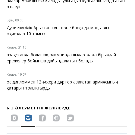
Қалалар Абайды еске алады: ұлы ақын күні Қазақстанда атап
өтіледі
Бүгін, 09:00
Дүниежүзілік Арыстан күні және басқа да маңызды
оқиғалар 10 тамыз
Кеше, 21:13
Қазақстанда болашақ олимпиадашылар жаңа бірыңғай
ережелер бойынша дайындалатын болады
Кеше, 19:07
Қос дипломмен 12 әскери дәрігер Қазақстан армиясының
қатарын толықтырды
БІЗ ӘЛЕУМЕТТІК ЖЕЛІЛЕРДЕ