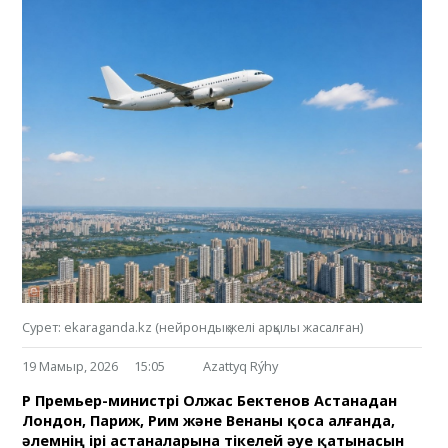
Сурет: ekaraganda.kz (нейрондық желі арқылы жасалған)
19 Мамыр, 2026
15:05
Azattyq Rýhy
ҚР Премьер-министрі Олжас Бектенов Астанадан
Лондон, Париж, Рим және Венаны қоса алғанда,
әлемнің ірі астаналарына тікелей әуе қатынасын