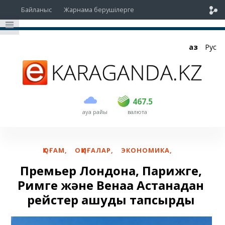
Байланыс
Жарнама берушілерге
Қаз
Рус
сатып алу
сату
USD
466.5
467.5
467.5
ауа райы
валюта
EUR
535
541.5
RUB
5.4
5.47
ҚОҒАМ
,
ОҚИҒАЛАР
,
ЭКОНОМИКА
,
Премьер Лондонға, Парижге,
Римге және Венаға Астанадан
рейстер ашуды тапсырды