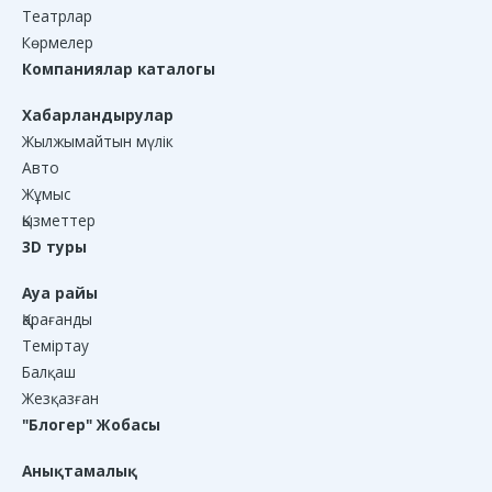
Театрлар
Көрмелер
Компаниялар каталогы
Хабарландырулар
Жылжымайтын мүлік
Авто
Жұмыс
Қызметтер
3D туры
Ауа райы
Қарағанды
Теміртау
Балқаш
Жезқазған
"Блогер" Жобасы
Анықтамалық