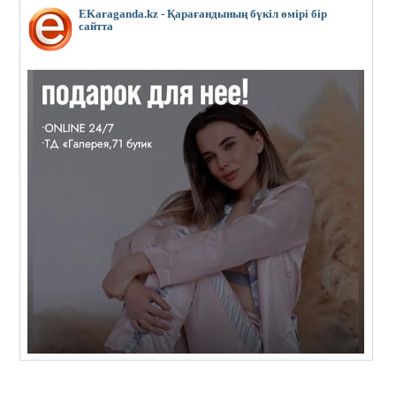
EKaraganda.kz - Қарағандының бүкіл өмірі бір
сайтта