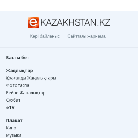
Кері байланыс
Сайттағы жарнама
Басты бет
Жаңалықтар
Қарағанды Жаңалықтары
Фототаспа
Бейне Жаңалықтар
Сұхбат
eTV
Плакат
Кино
Музыка