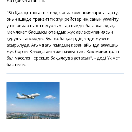
жатқанын атап өтті.
"Біз Қазақстанға шетелдік авиакомпанияларды тарту,
оның ішінде транзиттік жүк рейстерінің санын ұлғайту
үшін авиаотынға неғұрлым тартымды баға жасадық.
Мемлекет басшысы отандық жүк авиакомпаниясын
құруды тапсырды. Бұл жоба қазірдің өзінде жүзеге
асырылуда. Ағымдағы жылдың қазан айында алғашқы
жүк борты Қазақстанға жеткізілуі тиіс. Көлік министрлігі
бұл мәселені ерекше бақылауда ұстасын", - деді Үкімет
басшысы.