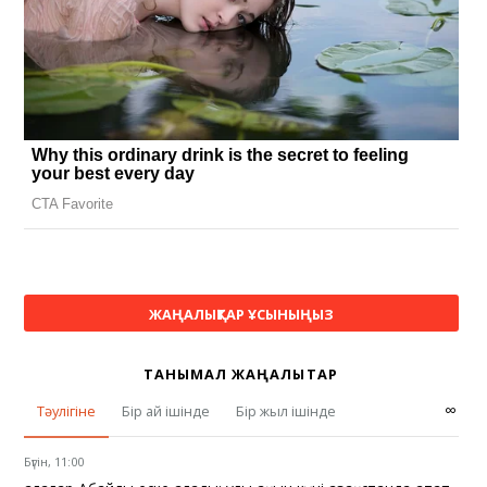
ЖАҢАЛЫҚТАР ҰСЫНЫҢЫЗ
ТАНЫМАЛ ЖАҢАЛЫҚТАР
∞
Тәулігіне
Бір ай ішінде
Бір жыл ішінде
Бүгін, 11:00