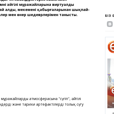
нің әйгілі мұражайларына виртуалды
ай алды, мекеменің қабырғаларынан шықпай-
рлер мен өнер шедеврлерімен танысты.
БІЗ
мұражайлардың атмосферасына "сүңгіп", әйгілі
дерді және тарихи артефактілерді толық сүңгу