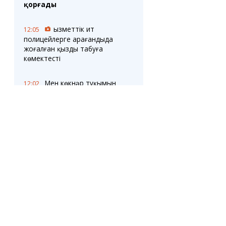
қорғады
Қызметтік ит
12:05
полицейлерге Қарағандыда
жоғалған қызды табуға
көмектесті
Мен көкнәр тұқымын
12:02
жедім-құқығымнан айырылдым
ба? Денсаулық сақтау
министрлігі тұқымдардың
талдауларға әсерін түсіндірді
Қарағанды облысында
11:31
қысқа мерзімді курстарға
сұраныс артып келеді
Теміртаудың
11:29
бірнеше ауданының
тұрғындары кабельдер
зақымдалғаннан кейін
САУАЛНАМА