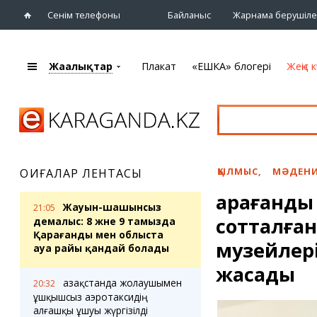
Сенім телефоны
Байланыс
Жарнама берушіле
Жаңалықтар
Плакат
«ЕШКА» блогері
Жеңіс к
+7 (7212)
92 09 09
Басты бет
Плакат
Жаңалықтар
Қарағанды
Кино
Жаңалықтары
Театрлар
ҚЫЛМЫС
,
МӘДЕНИ
ОҚИҒАЛАР ЛЕНТАСЫ
Шежіре
Музыка
Қарағанд
eTV
Спорт
Жауын-шашынсыз
21:05
Ақпараттық
сотталған
Көрмелер
демалыс: 8 және 9 тамызда
бюллетень
Қарағанды мен облыста
Цирк және
музейлер
ауа райы қандай болады
Тұлғалар
хайуанаттар бағы
Сұхбат
жасады
Қазақстанда жолаушымен
20:32
ұшқышсыз аэротаксидің
«ЕШКА» блогері
Карталар
алғашқы ұшуы жүргізілді