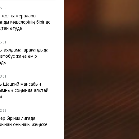
16:38
 жол камералары
анды көшелерінің бірінде
қтан өтуде
15:01
ы аялдама: Қарағандыда
 автобус жаңа өмір
ады
13:31
ь Шацкий мансабын
ымның соңында аяқтай
ы
12:39
ер бірінші лигада
рынан оныншы жеңіске
і