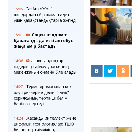
"ҚазАвтоЖол"
15:05
жолдардағы бір жаман әдеті
үшін қазақстандықтарға жүгінді
Соңғы аялдама:
15:01
Қарағандыда ескі автобус
жаңа өмір бастады
Қазақстандықтар
14:36
өздерінің сайлау учаскесінің
мекенжайын онлайн біле алады
Түрме драмасынан кек
14:27
алу триллеріне дейін: "суық"
сериясының төртінші бөлімі
бәрін өзгертеді
Жасанды интеллект және
14:24
цифрлық технологиялар: ТШО
бизнестің тиімділігін,