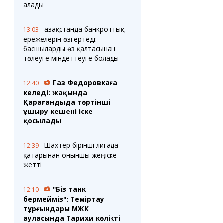
алады
Қазақстанда банкроттық
13:03
ережелерін өзгертеді:
басшыларды өз қалтасынан
төлеуге міндеттеуге болады
Газ Федоровкаға
12:40
келеді: жақында
Қарағандыда төртінші
ұшыру кешені іске
қосылады
Шахтер бірінші лигада
12:39
қатарынан оныншы жеңіске
жетті
"Біз танк
12:10
бермейміз": Теміртау
тұрғындары МЖК
ауласында Тарихи көлікті