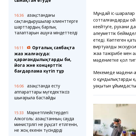
сынақтан өтуде
Мұндай іс-шаралар
Қазақстандағы
16:36
сотталғандардың ой-
сақтандырушылар клиенттерге
кеңейтуге, рухани д
шарттардың барлық
талаптарын ашуға міндеттелді
әлеуметтік бейімде
етеді. Көптеген қа
виртуалды экскурси
Орталық саябақта
16:11
жаңа тәжірибе мен ә
жаз жалғасуда:
қарағандылықтарды би,
мәдениетке қол тигіз
йога және концерттік
бағдарлама күтіп тұр
Мекемеде мәдени-ағ
оң құндылықтарды қ
уақытын ұйымдастыр
Қазақстанда есту
16:06
аппараттары мүгедектіксіз
шығарыла бастайды
Маркетплейстердегі
15:33
Алкоголь: Қазақстанның сауда
министрлігі не рұқсат етілгенін,
не жоқ екенін түсіндірді