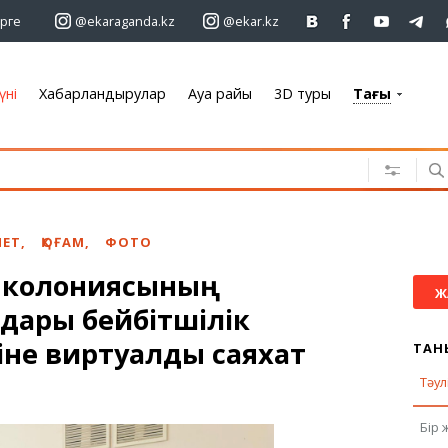
рге
@ekaraganda.kz
@ekar.kz
үні
Хабарландырулар
Ауа райы
3D туры
Тағы
+7 701 233 33 81
Хабарландырулар
Жылжымайтын мүлік
Автомобильдер
ЕТ
,
ҚОҒАМ
,
ФОТО
Жұмыс
ы колониясының
Қызметтер
Ж
дары бейбітшілік
Электроника
Жиһаз
іне виртуалды саяхат
ТАН
Тәул
Ауа райы
Бір 