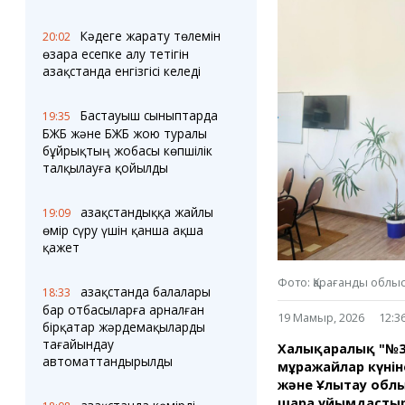
Блогер лентасы
Веб-камералар
Соққылар
Тығындар
Кәдеге жарату төлемін
20:02
Фотокомикстер
Қарағанды Картасы
өзара есепке алу тетігін
Аптаның коллажы
Ұйымдар
Қазақстанда енгізгісі келеді
Ешкин жұлдыз
Менің учаскелік
жорамалы
Жолдарды жабу
Бастауыш сыныптарда
19:35
БЖБ және БЖБ жою туралы
бұйрықтың жобасы көпшілік
Қызметтер
Медиа
талқылауға қойылды
Аудармашы
Фото
Бейне
Қазақстандыққа жайлы
19:09
3D туры
өмір сүру үшін қанша ақша
Timelapse
қажет
Фото: Қарағанды облы
Қазақстанда балалары
18:33
бар отбасыларға арналған
19 Мамыр, 2026
12:3
бірқатар жәрдемақыларды
тағайындау
Халықаралық "№33
автоматтандырылды
мұражайлар күні
және Ұлытау обл
шара ұйымдастырды