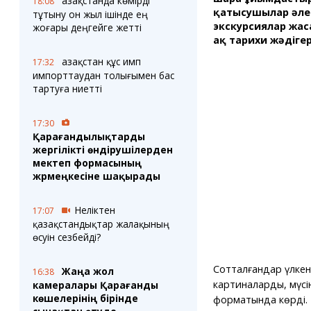
Қазақстанда көмірді
18:08
қатысушылар әлем
тұтыну он жыл ішінде ең
экскурсиялар жас
жоғары деңгейге жетті
ақ тарихи жәдіге
Қазақстан құс имп
17:32
импорттаудан толығымен бас
тартуға ниетті
17:30
Қарағандылықтарды
жергілікті өндірушілерден
мектеп формасының
жәрмеңкесіне шақырады
Неліктен
17:07
қазақстандықтар жалақының
өсуін сезбейді?
Сотталғандар үлкен 
Жаңа жол
16:38
картиналарды, мүсін
камералары Қарағанды
көшелерінің бірінде
форматында көрді.