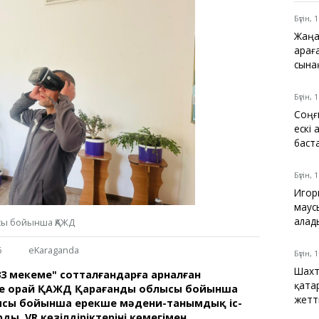
Қарағанды
Теміртау
Бүгін, 
Балқаш
Жаңа
Жезқазған
Қарағ
сына
Бүгін, 
Соңғ
Анықтамалық
ескі
КӨЛІК КЕСТЕСІ
баст
Автобус аялдамалары
Төтенше жағдайлар
Бүгін, 
қызметі
Игор
Компаниялар каталогы
маус
Шиналарды сатып
алад
сы бойынша ҚАЖД
алыңыз, оңай!
6
eKaraganda
Бүгін, 
Шахт
 мекеме" сотталғандарға арналған
қата
не орай ҚАЖД Қарағанды облысы бойынша
жетт
ысы бойынша ерекше мәдени-танымдық іс-
. VR көзілдіріктерінің көмегімен