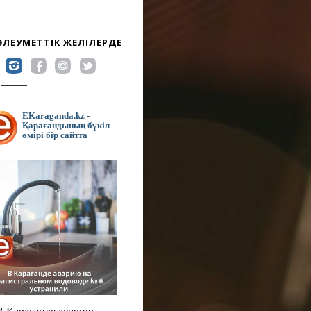
 ӘЛЕУМЕТТІК ЖЕЛІЛЕРДЕ
EKaraganda.kz -
Қарағандының бүкіл
өмірі бір сайтта