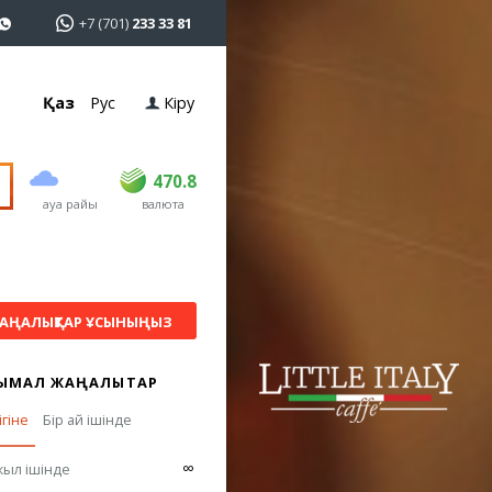
+7 (701)
233 33 81
Қаз
Рус
Кіру
сатып алу
сату
USD
468.5
470.8
470.8
ауа райы
валюта
EUR
539
541.5
RUB
5.53
5.6
АҢАЛЫҚТАР ҰСЫНЫҢЫЗ
ЫМАЛ ЖАҢАЛЫҚТАР
ігіне
Бір ай ішінде
∞
жыл ішінде