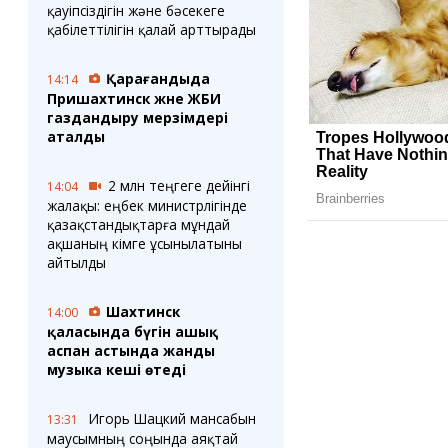
қауіпсіздігін және бәсекеге
қабілеттілігін қалай арттырады
Қарағандыда
14:14
Пришахтинск және ЖБИ
газдандыру мерзімдері
аталды
2 млн теңгеге дейінгі
14:04
жалақы: еңбек министрлігінде
қазақстандықтарға мұндай
ақшаның кімге ұсынылатыны
айтылды
Шахтинск
14:00
қаласында бүгін ашық
аспан астында жанды
музыка кеші өтеді
Игорь Шацкий мансабын
13:31
маусымның соңында аяқтай