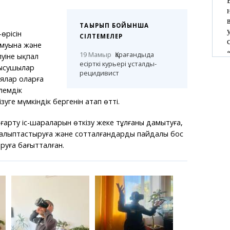
ТАҚЫРЫП БОЙЫНША
өрісін
СІЛТЕМЕЛЕР
амуына және
19 Мамыр
Қарағандыда
луіне ықпал
есірткі курьері ұсталды-
тысушылар
рецидивист
ялар оларға
лемдік
уге мүмкіндік бергенін атап өтті.
арту іс-шараларын өткізу жеке тұлғаны дамытуға,
алыптастыруға және сотталғандардың пайдалы бос
уға бағытталған.