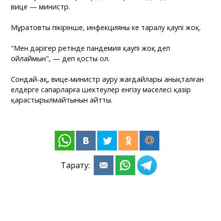
вице — министр.
Мұратовтың пікірінше, инфекцияның кең таралу қаупі жоқ.
"Мен дәрігер ретінде пандемия қаупі жоқ деп
ойлаймын", — деп қосты ол.
Сондай-ақ, вице-министр ауру жағдайлары анықталған
елдерге сапарларға шектеулер енгізу мәселесі қазір
қарастырылмайтынын айтты.
Тарату: