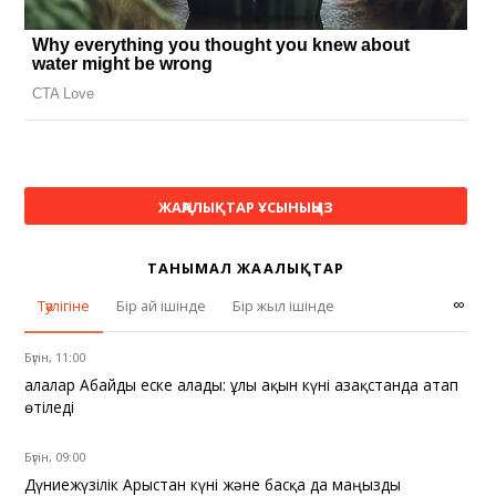
ЖАҢАЛЫҚТАР ҰСЫНЫҢЫЗ
ТАНЫМАЛ ЖАҢАЛЫҚТАР
∞
Тәулігіне
Бір ай ішінде
Бір жыл ішінде
Бүгін, 11:00
Қалалар Абайды еске алады: ұлы ақын күні Қазақстанда атап
өтіледі
Бүгін, 09:00
Дүниежүзілік Арыстан күні және басқа да маңызды