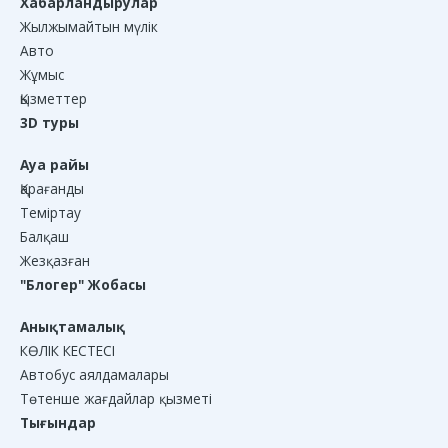
Хабарландырулар
Жылжымайтын мүлік
Авто
Жұмыс
Қызметтер
3D туры
Ауа райы
Қарағанды
Теміртау
Балқаш
Жезқазған
"Блогер" Жобасы
Анықтамалық
КӨЛІК КЕСТЕСІ
Автобус аялдамалары
Төтенше жағдайлар қызметі
Тығындар