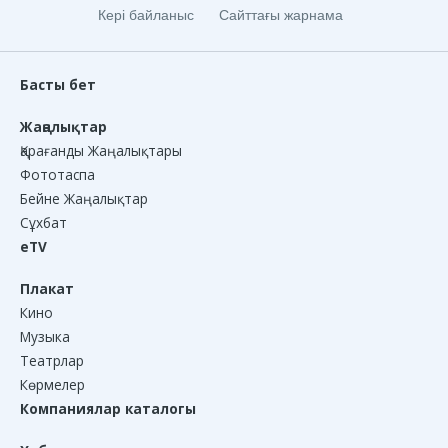
Кері байланыс
Сайттағы жарнама
Басты бет
Жаңалықтар
Қарағанды Жаңалықтары
Фототаспа
Бейне Жаңалықтар
Сұхбат
eTV
Плакат
Кино
Музыка
Театрлар
Көрмелер
Компаниялар каталогы