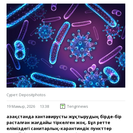
Сурет: Depositphotos
19 Мамыр, 2026
13:38
Tengrinews
Қазақстанда хантавирусты жұқтырудың бірде-бір
расталған жағдайы тіркелген жоқ. Бұл ретте
еліміздегі санитарлық-карантиндік пункттер