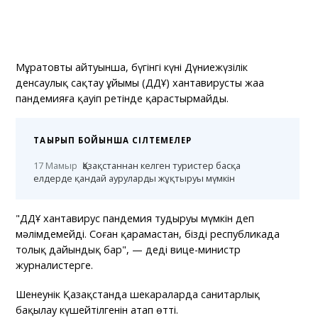
Мұратовтың айтуынша, бүгінгі күні Дүниежүзілік
денсаулық сақтау ұйымы (ДДҰ) хантавирусты жаңа
пандемияға қауіп ретінде қарастырмайды.
ТАҚЫРЫП БОЙЫНША СІЛТЕМЕЛЕР
17 Мамыр
Қазақстаннан келген туристер басқа
елдерде қандай ауруларды жұқтыруы мүмкін
"ДДҰ хантавирус пандемия тудыруы мүмкін деп
мәлімдемейді. Соған қарамастан, біздің республикада
толық дайындық бар", — деді вице-министр
журналистерге.
Шенеунік Қазақстанда шекараларда санитарлық
бақылау күшейтілгенін атап өтті.