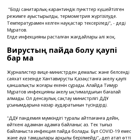
"Біздің санитарлық-карантиндік пункттер күшейтілген
режимге ауыстырылды, термометрия жүргізілуде.
Температурамен келген науқастар тексеріледі", - деді
Мұратов.
Елде инфекцияның расталған жағдайлары әлі жоқ.
Вирустың пайда болу қаупі
бар ма
Журналистер вице-министрден демалыс және белсенді
саяхат кезеңінде Хантавирусты Қазақстанға әкелу қаупі
қаншалықты жоғары екенін сұрады. Алайда Тимур
Мұратов инфекцияны әкелу ықтималдығын бағалай
алмады. Ол денсаулық сақтау министрлігі ДДҰ
ұсынымдарына назар аударатынын түсіндірді.
"ДДҰ пандемия мүмкіндігі туралы айтпағанға дейін,
өйткені адамнан адамға байланыс аз. Тек тығыз
байланыста инфекция пайда болады. Бұл COVID-19 емес
және ауа тамшылары арқылы берілмейді",-деп атап өтті