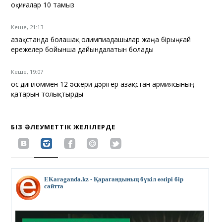
оқиғалар 10 тамыз
Кеше, 21:13
Қазақстанда болашақ олимпиадашылар жаңа бірыңғай
ережелер бойынша дайындалатын болады
Кеше, 19:07
Қос дипломмен 12 әскери дәрігер Қазақстан армиясының
қатарын толықтырды
БІЗ ӘЛЕУМЕТТІК ЖЕЛІЛЕРДЕ
EKaraganda.kz - Қарағандының бүкіл өмірі бір
сайтта