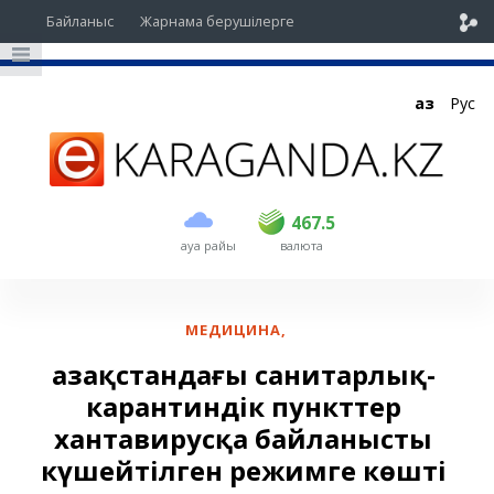
Байланыс
Жарнама берушілерге
Қаз
Рус
сатып алу
сату
USD
466.5
467.5
467.5
ауа райы
валюта
EUR
535
541.5
RUB
5.4
5.47
МЕДИЦИНА
,
Қазақстандағы санитарлық-
карантиндік пункттер
хантавирусқа байланысты
күшейтілген режимге көшті