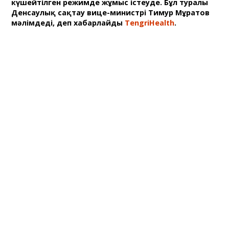
күшейтілген режимде жұмыс істеуде. Бұл туралы
Денсаулық сақтау вице-министрі Тимур Мұратов
мәлімдеді, деп хабарлайды
TengriHealth
.