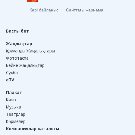
Кері байланыс
Сайттағы жарнама
Басты бет
Жаңалықтар
Қарағанды Жаңалықтары
Фототаспа
Бейне Жаңалықтар
Сұхбат
eTV
Плакат
Кино
Музыка
Театрлар
Көрмелер
Компаниялар каталогы