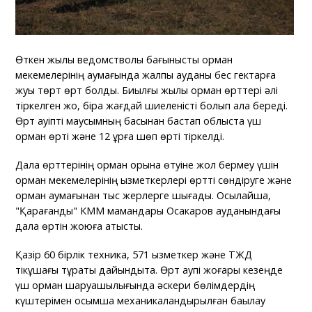
Өткен жылы ведомстволық бағынысты орман
мекемелерінің аумағында жалпы ауданы бес гектарға
жуық төрт өрт болды. Биылғы жылы орман өрттері әлі
тіркелген жоқ, бірақ жағдай шиеленісті болып қала береді.
Өрт қауіпті маусымның басынан бастап облыста үш
орман өрті және 12 құрғақ шөп өрті тіркелді.
Дала өрттерінің орман қорына өтуіне жол бермеу үшін
орман мекемелерінің қызметкерлері өртті сөндіруге және
орман аумағынан тыс жерлерге шығады. Осылайша,
"Қарағанды" КММ мамандары Осакаров ауданындағы
дала өртін жоюға қатысты.
Қазір 60 бірлік техника, 571 қызметкер және ТЖД
тікұшағы тұрақты дайындықта. Өрт қаупі жоғары кезеңде
үш орман шаруашылығында әскери бөлімдердің
күштерімен қосымша механикаландырылған бақылау