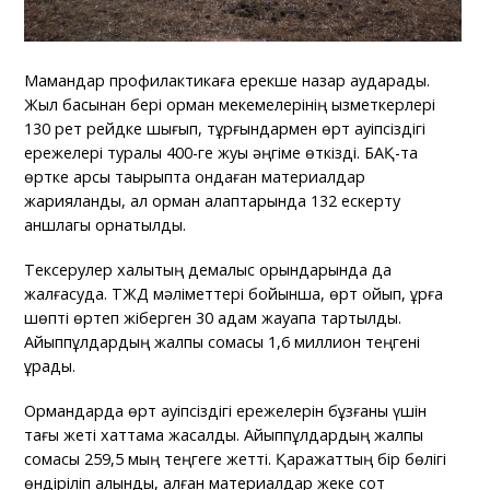
Мамандар профилактикаға ерекше назар аударады.
Жыл басынан бері орман мекемелерінің қызметкерлері
130 рет рейдке шығып, тұрғындармен өрт қауіпсіздігі
ережелері туралы 400-ге жуық әңгіме өткізді. БАҚ-та
өртке қарсы тақырыпта ондаған материалдар
жарияланды, ал орман алқаптарында 132 ескерту
аншлагы орнатылды.
Тексерулер халықтың демалыс орындарында да
жалғасуда. ТЖД мәліметтері бойынша, өрт қойып, құрғақ
шөпті өртеп жіберген 30 адам жауапқа тартылды.
Айыппұлдардың жалпы сомасы 1,6 миллион теңгені
құрады.
Ормандарда өрт қауіпсіздігі ережелерін бұзғаны үшін
тағы жеті хаттама жасалды. Айыппұлдардың жалпы
сомасы 259,5 мың теңгеге жетті. Қаражаттың бір бөлігі
өндіріліп алынды, қалған материалдар жеке сот