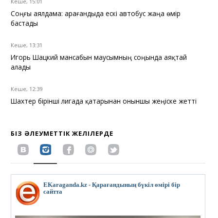
Кеше, 15:01
Соңғы аялдама: Қарағандыда ескі автобус жаңа өмір
бастады
Кеше, 13:31
Игорь Шацкий мансабын маусымның соңында аяқтай
алады
Кеше, 12:39
Шахтер бірінші лигада қатарынан оныншы жеңіске жетті
БІЗ ӘЛЕУМЕТТІК ЖЕЛІЛЕРДЕ
EKaraganda.kz - Қарағандының бүкіл өмірі бір
сайтта