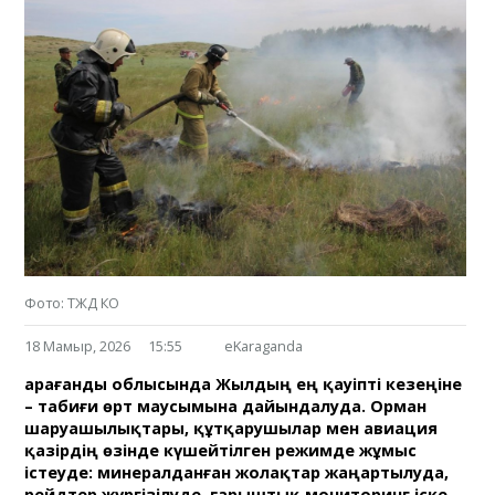
Фото: ТЖД КО
18 Мамыр, 2026
15:55
eKaraganda
Қарағанды облысында Жылдың ең қауіпті кезеңіне
– табиғи өрт маусымына дайындалуда. Орман
шаруашылықтары, құтқарушылар мен авиация
қазірдің өзінде күшейтілген режимде жұмыс
істеуде: минералданған жолақтар жаңартылуда,
рейдтер жүргізілуде, ғарыштық мониторинг іске