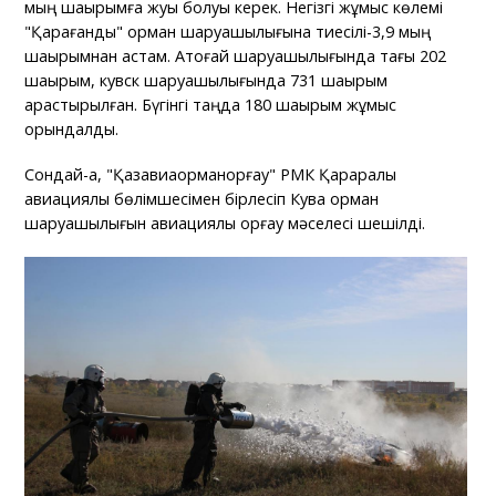
мың шақырымға жуық болуы керек. Негізгі жұмыс көлемі
"Қарағанды" орман шаруашылығына тиесілі-3,9 мың
шақырымнан астам. Ақтоғай шаруашылығында тағы 202
шақырым, кувск шаруашылығында 731 шақырым
қарастырылған. Бүгінгі таңда 180 шақырым жұмыс
орындалды.
Сондай-ақ, "Қазавиаорманқорғау" РМК Қарқаралы
авиациялық бөлімшесімен бірлесіп Кува орман
шаруашылығын авиациялық қорғау мәселесі шешілді.