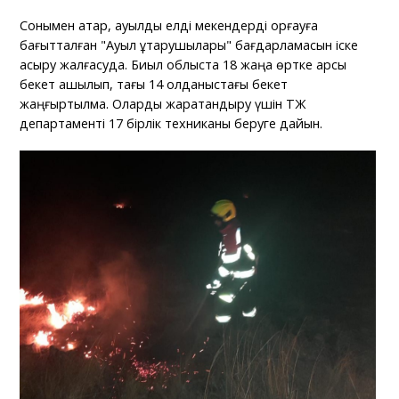
Сонымен қатар, ауылдық елді мекендерді қорғауға
бағытталған "Ауыл құтқарушылары" бағдарламасын іске
асыру жалғасуда. Биыл облыста 18 жаңа өртке қарсы
бекет ашылып, тағы 14 қолданыстағы бекет
жаңғыртылмақ. Оларды жарақтандыру үшін ТЖ
департаменті 17 бірлік техниканы беруге дайын.