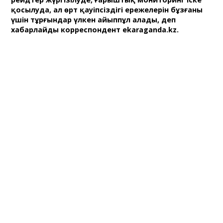
қосылуда, ал өрт қауіпсіздігі ережелерін бұзғаны
үшін тұрғындар үлкен айыппұл алады, деп
хабарлайды корреспондент ekaraganda.kz.