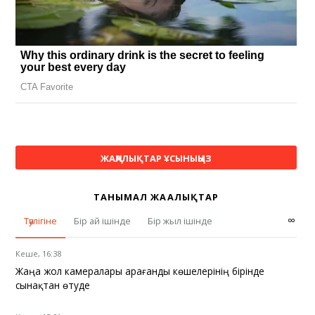
ЖАҢАЛЫҚТАР ҰСЫНЫҢЫЗ
ТАНЫМАЛ ЖАҢАЛЫҚТАР
∞
Тәулігіне
Бір ай ішінде
Бір жыл ішінде
Кеше, 16:38
Жаңа жол камералары Қарағанды көшелерінің бірінде
сынақтан өтуде