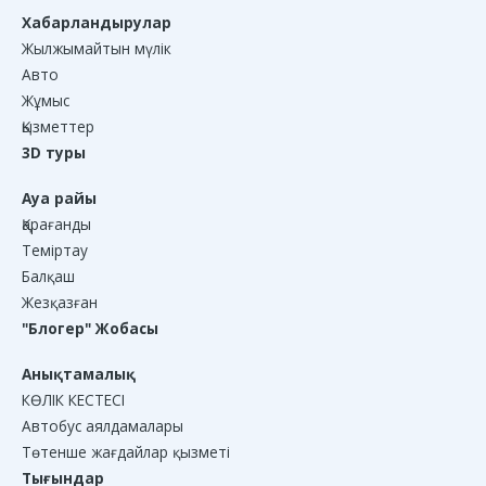
Хабарландырулар
Жылжымайтын мүлік
Авто
Жұмыс
Қызметтер
3D туры
Ауа райы
Қарағанды
Теміртау
Балқаш
Жезқазған
"Блогер" Жобасы
Анықтамалық
КӨЛІК КЕСТЕСІ
Автобус аялдамалары
Төтенше жағдайлар қызметі
Тығындар