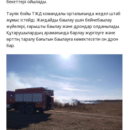
бекеттері қойылады.
Тәулік бойы ТЖД командалық орталығында жедел штаб
жұмыс істейді. Жағдайды бақылау үшін бейнебақылау
жүйелері, ғарыштық бақылау және дрондар қолданылады.
Құтқарушылардың қарамағында барлау жүргізуге және
өрттің таралу бағытын бақылауға көмектесетін он дрон
бар.