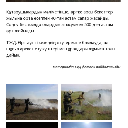
Құтқарушылардың мәліметінше, өртке қарсы бекеттер
жылына орта есеппен 40-тан астам сапар жасайды.
Соңғы бес жылда олардың қатысуымен 500-ден астам
өрт жойылды.
ТЖД: Өрт қауіпті кезеңнің өтуі ерекше бақылауда, ал
шұғыл әрекет ету күштері мен құралдары жұмысқа толық
дайын.
Материалда ТЖД фотосы пайдаланылды