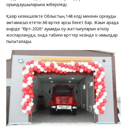
орындаушыларына жіберіледі.
Қазір кезекшілікте Облыстың 148 елді мекенін қорғауды
қамтамасыз ететін 66 өртке қарсы бекет бар. Жақын арада
өңірде "Өрт-2026" ауқымды оқу-жаттығуларын өткізу
жоспарлануда, онда табиғи өрттер кезінде іс-қимылдар
пысықталады.