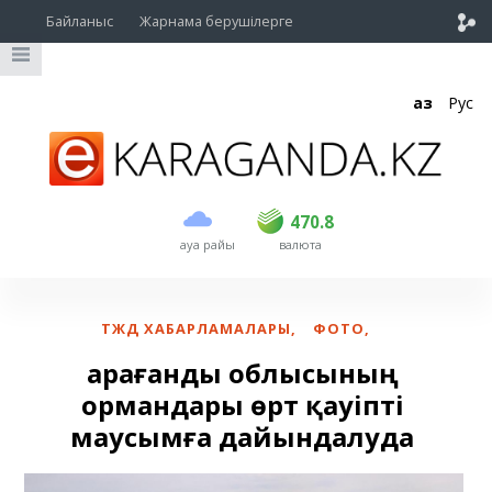
Байланыс
Жарнама берушілерге
Қаз
Рус
сатып алу
сату
USD
468.5
470.8
470.8
ауа райы
валюта
EUR
539
541.5
RUB
5.53
5.6
ТЖД ХАБАРЛАМАЛАРЫ
,
ФОТО
,
Қарағанды облысының
ормандары өрт қауіпті
маусымға дайындалуда