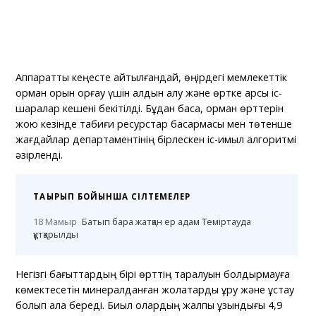
Аппараттық кеңесте айтылғандай, өңірдегі мемлекеттік
орман қорын қорғау үшін алдын алу және өртке қарсы іс-
шаралар кешені бекітілді. Бұдан басқа, орман өрттерін
жою кезінде табиғи ресурстар басқармасы мен төтенше
жағдайлар департаментінің бірлескен іс-қимыл алгоритмі
әзірленді.
ТАҚЫРЫП БОЙЫНША СІЛТЕМЕЛЕР
18 Мамыр
Батып бара жатқан ер адам Теміртауда
құтқарылды
Негізгі бағыттардың бірі өрттің таралуын болдырмауға
көмектесетін минералданған жолақтарды құру және ұстау
болып қала береді. Биыл олардың жалпы ұзындығы 4,9